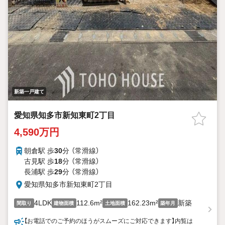
新築一戸建て
愛知県知多市新知東町2丁目
4,590万円
朝倉駅 歩
30
分 （常滑線）
古見駅 歩
18
分 （常滑線）
長浦駅 歩
29
分 （常滑線）
愛知県知多市新知東町2丁目
4LDK
112.6m²
162.23m²
新築
間取り
建物面積
土地面積
築年月
【お電話でのご予約のほうがスムーズにご対応できます】内覧は