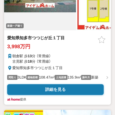
新築一戸建て
愛知県知多市つつじが丘１丁目
3,998万円
朝倉駅 歩
13
分 （常滑線）
古見駅 歩
18
分 （常滑線）
愛知県知多市つつじが丘１丁目
3LDK
108.47m²
135.9m²
新築
間取り
建物面積
土地面積
築年月
詳細を見る
提供