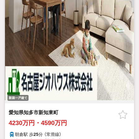
新築一戸建て
愛知県知多市新知東町
4230万円・4590万円
朝倉駅 歩
25
分 （常滑線）