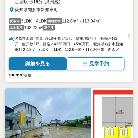
古見駅 歩
18
分 （常滑線）
愛知県知多市新知東町
3LDK・4LDK
112.6m²～113.04m²
間取り
建物面積
162.23m²
-
土地面積
築年月
名鉄常滑線「古見」歩18分 指定なし 駐車場2台可 販売戸数2
戸 総戸数2戸 価格／4230万円・4590万円 愛知県知多市新知
東町２-18-7 3LDK・4LDK 112.6平米・113.04平米 向き／▼
未選択 by SUUMO
詳細を見る
見学予約
提供