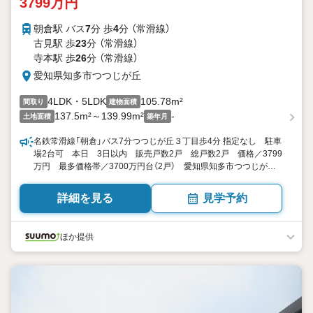
3799万円
朝倉駅 バス
7
分 歩
4
分 （常滑線）
古見駅 歩
23
分 （常滑線）
寺本駅 歩
26
分 （常滑線）
愛知県知多市つつじが丘
4LDK・5LDK
105.78m²
間取り
建物面積
137.5m²～139.99m²
-
土地面積
築年月
名鉄常滑線「朝倉」バス7分つつじが丘３丁目歩4分 指定なし 駐車
場2台可 本日 3日以内 販売戸数2戸 総戸数2戸 価格／3799
万円 最多価格帯／3700万円台（2戸） 愛知県知多市つつじが丘
３ 4LDK・5LDK 105.78平米（31.99坪） 向き／▼未選択 by
SUUMO
詳細を見る
見学予約
ほか提供