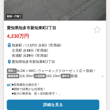
新築一戸建て
愛知県知多市新知東町2丁目
4,230万円
朝倉駅 バス
17
分 歩
3
分 （常滑線）
古見駅 歩
18
分 （常滑線）
長浦駅 歩
29
分 （常滑線）
愛知県知多市新知東町2丁目
4LDK＋WIC--ウォーキングクローゼット広々収納！
間取り
116.35m²
162.23m²
新築
建物面積
土地面積
築年月
■長期優良分譲住宅！
■閑静で緑豊かな住環境！
■魅力の整形地 悠々並列駐車可！
■小学校徒歩11分圏内 子育て教育環境良好！
■イトーヨーカドー、セブンイレブン等周辺商業施設充実！
詳細を見る
■長期固定金利 フラット35対応物件！