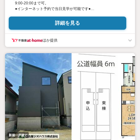
9:00-20:00まで可。
●インターネット予約で当日見学が可能です●
（1）［室内・現地を見学する］をクリック
（2）本日4日以内をご希望の方は
詳細を見る
「ご要望・ご質問欄」に希望日時をご記入ください！
《東宝ハウス名古屋城東のこだわり》
ほか提供
スタッフ一同、すべてのお客様に対して、自分の家族や仲の良い
友人に対するときと同じ気持ちで接客させていただいています。
お客様ひとりひとりが理想の住宅と出会い、住宅ローンやその他
のサービスの内容にもご満足いただき、ご納得されるまで、お付
き合いをさせていただきます。私たちが携わる不動産ビジネスで
は安全で安心な取引を実現することはプロとしての使命です。営
業スタッフを管理職が常にサポートする体制で、ダブルチェック
はもちろん何度も報告と確認を繰り返し、取引の安全性を追求し
ています。ご覧いただきありがとうございます！
新築一戸建て