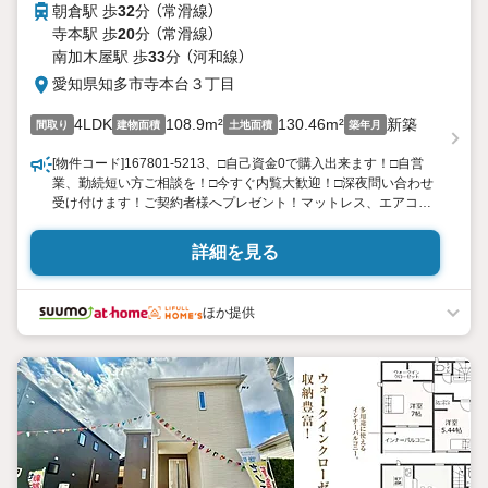
朝倉駅 歩
32
分 （常滑線）
寺本駅 歩
20
分 （常滑線）
南加木屋駅 歩
33
分 （河和線）
愛知県知多市寺本台３丁目
4LDK
108.9m²
130.46m²
新築
間取り
建物面積
土地面積
築年月
[物件コード]167801-5213、□自己資金0で購入出来ます！□自営
業、勤続短い方ご相談を！□今すぐ内覧大歓迎！□深夜問い合わせ
受け付けます！ご契約者様へプレゼント！マットレス、エアコ
ン、TV、食洗機、冷蔵庫、洗濯機、掃除機の中からお選び頂けま
す。(景品法規約上限内商品）プレゼント情報見ましたとお伝え下
詳細を見る
さい♪
ほか提供