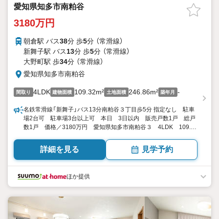
愛知県知多市南粕谷
3180万円
朝倉駅 バス
38
分 歩
5
分 （常滑線）
新舞子駅 バス
13
分 歩
5
分 （常滑線）
大野町駅 歩
34
分 （常滑線）
愛知県知多市南粕谷
4LDK
109.32m²
246.86m²
-
間取り
建物面積
土地面積
築年月
名鉄常滑線「新舞子」バス13分南粕谷３丁目歩5分 指定なし 駐車
場2台可 駐車場3台以上可 本日 3日以内 販売戸数1戸 総戸
数1戸 価格／3180万円 愛知県知多市南粕谷３ 4LDK 109.32
平米（33.06坪）（登記） 向き／▼未選択 by SUUMO
詳細を見る
見学予約
ほか提供