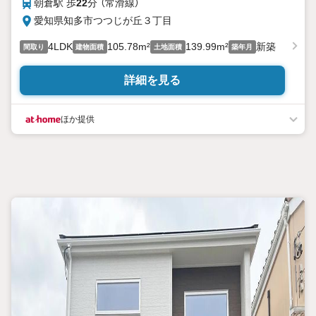
朝倉駅 歩
22
分 （常滑線）
愛知県知多市つつじが丘３丁目
4LDK
105.78m²
139.99m²
新築
間取り
建物面積
土地面積
築年月
詳細を見る
ほか提供