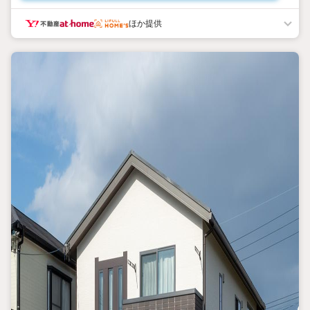
■地震に強い安心な家 耐震等級3取得！
■信頼の設計＆建設住宅性能評価書対応！
ほか提供
・新知小学校:890m
・中部中学校:550m
・イトーヨーカドー:400m
・ドラッグストア:390m
・ファミリーマート:610m
・セブンイレブン:390m
・郵便局:790m
■■■■■■■■「住まいさがしキャンペーン」開催中！■■■■■■■■
詳しくはお問い合わせ下さいませ！
*現地ご案内随時受付中。 お気軽にご連絡くださいませ。
*ご資金計画、住宅ローンのご相談も、
あわせてお気軽にお申し付けくださいませ。