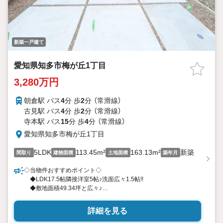
新築一戸建て
愛知県知多市梅が丘1丁目
3,280万円
朝倉駅 バス
4
分 歩
2
分 （常滑線）
古見駅 バス
4
分 歩
2
分 （常滑線）
寺本駅 バス
15
分 歩
4
分 （常滑線）
愛知県知多市梅が丘1丁目
5LDK
113.45m²
163.13m²
新築
間取り
建物面積
土地面積
築年月
◇当物件おすすめポイント◇
◆LDK17.5帖隣接洋室5帖♪洗面広々1.5帖!!
◆敷地面積49.34坪と広々♪
●今から見たい！聞きたい！にスピード対応可（*＾＿＾*）
詳細を見る
●自己資金0円でも大丈夫！