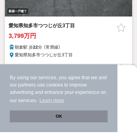
新築一戸建て
愛知県知多市つつじが丘3丁目
3,799万円
朝倉駅 歩
22
分 （常滑線）
愛知県知多市つつじが丘3丁目
4LDK＋WIC-ウォーキングクローゼット広々収納スペ
間取り
ース！
By using our services, you agree that we and
105.78m²
より使いやすくなった
137.51m²
新築
建物面積
土地面積
築年月
our
partners
use cookies to improve
アプリで物件探ししませんか？
■長期優良分譲住宅！
advertising and enhance your experience on
■閑静で緑豊かな住環境！
✔️
サクサク動く地図で物件検索
our services.
Learn more
■魅力の整形地 悠々並列駐車可！
✔️
新着物件・価格変動をすぐに通知
■小学校徒歩5分圏内 子育て教育環境良好！
■イトーヨーカドー、セブンイレブン等周辺商業施設充実！
✔️
会員登録なし
詳細を見る
OK
■長期固定金利 フラット35対応物件！
■地震に強い安心な家 耐震等級3取得！
Web版をこのまま使う
購入アプリを開く
提供
路線・駅を変更
詳細条件を変更
■信頼の設計＆建設住宅性能評価書対応！