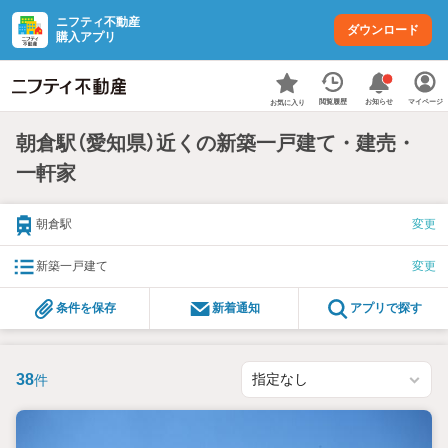
ニフティ不動産
ダウンロード
購入アプリ
お知らせ
閲覧履歴
マイページ
お気に入り
朝倉駅（愛知県）近くの新築一戸建て・建売・
一軒家
朝倉駅
変更
新築一戸建て
変更
条件を保存
新着通知
アプリで探す
38
件