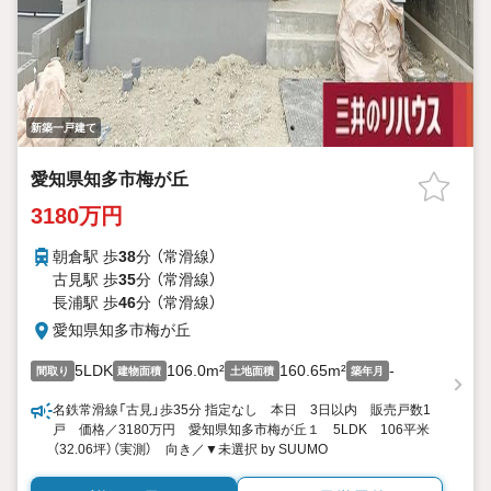
新築一戸建て
愛知県知多市梅が丘
3180万円
朝倉駅 歩
38
分 （常滑線）
古見駅 歩
35
分 （常滑線）
長浦駅 歩
46
分 （常滑線）
愛知県知多市梅が丘
5LDK
106.0m²
160.65m²
-
間取り
建物面積
土地面積
築年月
名鉄常滑線「古見」歩35分 指定なし 本日 3日以内 販売戸数1
戸 価格／3180万円 愛知県知多市梅が丘１ 5LDK 106平米
（32.06坪）（実測） 向き／▼未選択 by SUUMO