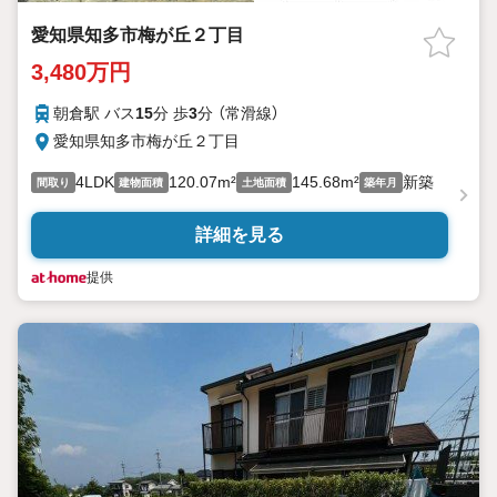
愛知県知多市梅が丘２丁目
3,480万円
朝倉駅 バス
15
分 歩
3
分 （常滑線）
愛知県知多市梅が丘２丁目
4LDK
120.07m²
145.68m²
新築
間取り
建物面積
土地面積
築年月
詳細を見る
提供