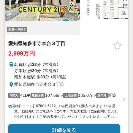
新築一戸建て
愛知県知多市寺本台３丁目
2,999万円
朝倉駅 歩
32
分 （常滑線）
寺本駅 歩
20
分 （常滑線）
南加木屋駅 歩
33
分 （河和線）
愛知県知多市寺本台３丁目
4LDK
107.66m²
135.07m²
新築
間取り
建物面積
土地面積
築年月
[物件コード]167801-5212、□自己資金0で購入出来ます！□自営
業、勤続短い方ご相談を！□今すぐ内覧大歓迎！□深夜問い合わせ
受け付けます！ご契約者様へプレゼント！マットレス、エアコ
ン、TV、食洗機、冷蔵庫、洗濯機、掃除機の中からお選び頂けま
す。(景品法規約上限内商品）プレゼント情報見ましたとお伝え下
詳細を見る
さい♪