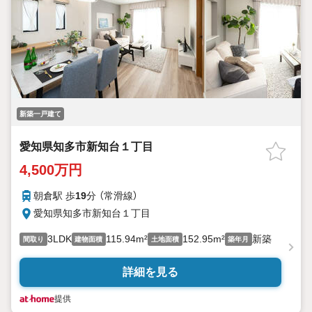
新築一戸建て
愛知県知多市新知台１丁目
4,500万円
朝倉駅 歩
19
分 （常滑線）
愛知県知多市新知台１丁目
3LDK
115.94m²
152.95m²
新築
間取り
建物面積
土地面積
築年月
詳細を見る
提供