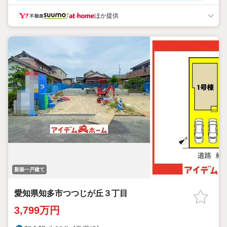
●まずはローンが通るかどうか知りたいだけでもOK
●資料請求だけ、話を聞くだけでもOK
ほか提供
●自営業の方、転職後間もない方もお任せください
■■■■■■■■■■■■■■■■■■■■■■■■
■資料請求だけ・話を聞くだけでもOK
■土地・建物代金＋諸費用すべて住宅ローンでもOK
■まずは、ローンが通るかどうか知りたいだけでもOK
■資金計画でご不安な方もお気軽にご相談ください
■自営業の方・転職後間もない方もお任せ下さい
■ -61-2121までご連絡ください
■平日・土日明るい時間であれば何時でもOKです
■■■■■■■■■■■■■■■■■■■■■■■■
新築一戸建て
愛知県知多市つつじが丘３丁目
3,799万円