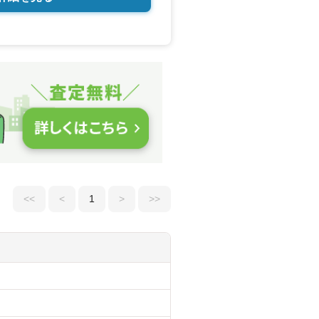
<<
<
1
>
>>