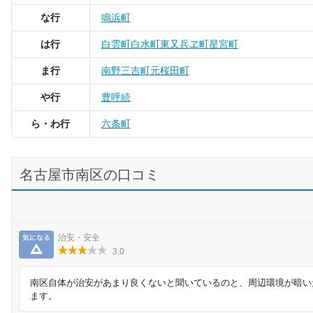
な行
鳴浜町
は行
白雲町
白水町
東又兵ヱ町
星宮町
ま行
南野
三吉町
元桜田町
や行
豊
呼続
ら・わ行
六条町
名古屋市南区の口コミ
気になる
治安・安全
3.0
南区自体が治安があまり良くないと聞いているのと、周辺環境が暗い
ます。