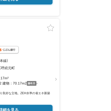
鉄本線）
区呼続元町
.17m²
2 建物：70.17m2
-
築年月
り良好な立地。ZEH水準の省エネ新築
詳細を見る