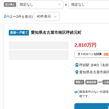
＆
並び替え
2
件
(1〜2件を表示)
愛知県名古屋市南区呼続元町
新築一戸建て
2,810万円
月々のローンを試算
呼続駅 歩
4
分 （名
愛知県名古屋市南
-
-m²
間取り
建物面積
土地
建築条件のない分譲地
能です。