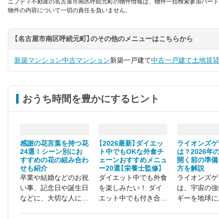
ニフティ不動産の名古屋市南区呼続元町の物件情報は、物件一括検索参加パート
物件の内容について一切の責任を負いません。
【名古屋市南区呼続元町】のその他のメニューはこちらから
新築マンション
中古マンション
新築一戸建て
中古一戸建て
土地
賃
おうち時間を豊かにするヒント
感謝の花言葉を持つ花
【2026最新】ダイエッ
ライオンズゲ
24選！シーン別にお
ト中でもOKな外食チ
は？2026年
すすめの花の組み合わ
ェーンおすすめメニュ
開く前の準備
せも紹介
ー20選【栄養士監修】
方を解説
卒業や結婚などのお祝
ダイエット中でも外食
ライオンズゲ
い事、記念日や誕生日
を楽しみたい！ ダイ
は、宇宙の強
などに、大切な人に花
エット中でも付き合い
ギーを地球に
束を贈る方は多いでし
や家族の都合で外食に
めの特別な扉
ょう。 せっかくプレ
いかなくてないけな