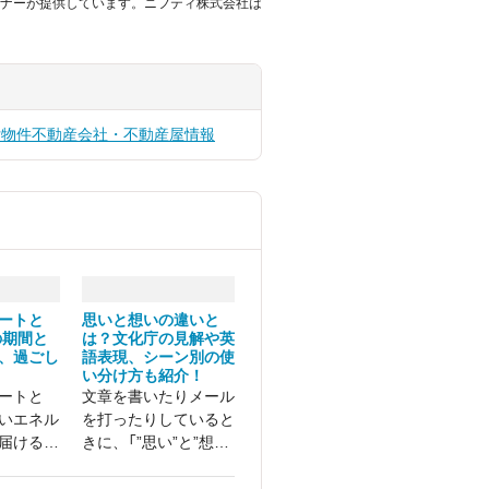
ナーが提供しています。ニフティ株式会社は
貸物件
不動産会社・不動産屋情報
ートと
思いと想いの違いと
の期間と
は？文化庁の見解や英
、過ごし
語表現、シーン別の使
い分け方も紹介！
ートと
文章を書いたりメール
いエネル
を打ったりしていると
届けるた
きに、「”思い”と”想
です。
い”のどちらを使えば
良いの？」と迷う方は