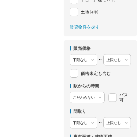
土地
（4件）
賃貸物件を探す
販売価格
〜
価格未定も含む
駅からの時間
バス
可
間取り
〜
専有面積・建物面積