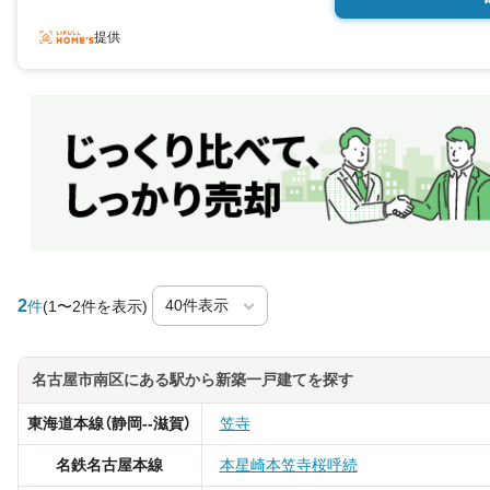
提供
2
件
(1〜2件を表示)
名古屋市南区にある駅から新築一戸建てを探す
東海道本線（静岡--滋賀）
笠寺
名鉄名古屋本線
本星崎
本笠寺
桜
呼続