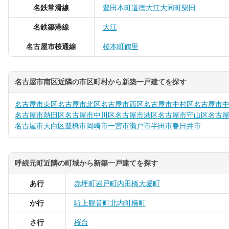
名鉄常滑線
豊田本町
道徳
大江
大同町
柴田
名鉄築港線
大江
名古屋市桜通線
桜本町
鶴里
名古屋市南区近隣の市区町村から新築一戸建てを探す
名古屋市東区
名古屋市北区
名古屋市西区
名古屋市中村区
名古屋市
名古屋市熱田区
名古屋市中川区
名古屋市港区
名古屋市守山区
名古
名古屋市天白区
豊橋市
岡崎市
一宮市
瀬戸市
半田市
春日井市
呼続元町近隣の町域から新築一戸建てを探す
あ行
赤坪町
岩戸町
内田橋
大堀町
か行
駈上
観音町
北内町
楠町
さ行
桜台