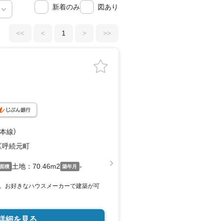
新着のみ
図あり
<<
<
1
>
>>
鉄本線）
区呼続元町
土地：70.46m2
-
面積
築年月
。お好きなハウスメーカーで建築が可
詳細を見る