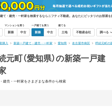
戸建て・建売・一軒家を検索するならニフティ不動産。あなたにピッタリのお部屋を
マンションを買う
一戸建てを買う
建てる
新築
中古
新築
中古
土地
不動産会社
調べる
産購入
新築一戸建て・建売・一軒家
愛知県
名古屋市南区
呼続元町の
続元町（愛知県）の新築一戸建
家
・建売・一軒家をさまざまな条件から検索