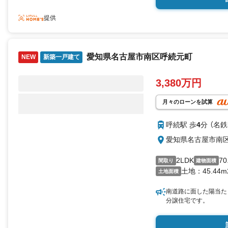
提供
愛知県名古屋市南区呼続元町
NEW
新築一戸建て
3,380万円
月々のローンを試算
呼続駅 歩
4
分 （名
愛知県名古屋市南
2LDK
70
間取り
建物面積
土地：45.44m
土地面積
南道路に面した陽当た
分譲住宅です。