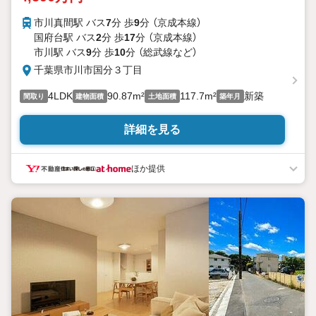
市川真間駅 バス
7
分 歩
9
分 （京成本線）
国府台駅 バス
2
分 歩
17
分 （京成本線）
市川駅 バス
9
分 歩
10
分 （総武線
など
）
千葉県市川市国分３丁目
4LDK
90.87m²
117.7m²
新築
間取り
建物面積
土地面積
築年月
詳細を見る
ほか提供