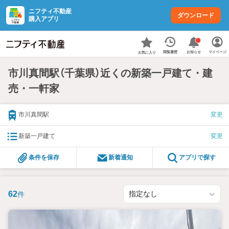
ニフティ不動産
ダウンロード
購入アプリ
お知らせ
閲覧履歴
マイページ
お気に入り
市川真間駅（千葉県）近くの新築一戸建て・建
売・一軒家
市川真間駅
変更
新築一戸建て
変更
条件を保存
新着通知
アプリで探す
62
件