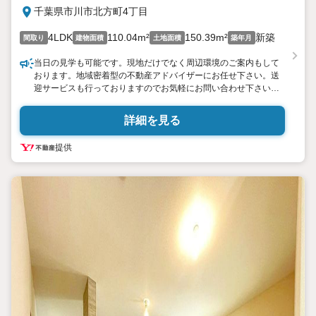
千葉県市川市北方町4丁目
4LDK
110.04m²
150.39m²
新築
間取り
建物面積
土地面積
築年月
当日の見学も可能です。現地だけでなく周辺環境のご案内もして
おります。地域密着型の不動産アドバイザーにお任せ下さい。送
迎サービスも行っておりますのでお気軽にお問い合わせ下さい。
【営業が感じたここがオススメポイント】
・まずは何といっても全棟敷地面積150平米超えの前面公道6m以
詳細を見る
上に面した日当たり通風良好な全8邸の分譲地、最終5邸のご紹介
・デザイナーズハウス全棟完成しております！いつでもご見学い
提供
ただけます
・JR武蔵野線「船橋法典」駅徒歩23分利用可能な生活環境が整って
いる立地です
・前面道路は車通りの少ない安心安全な住環境です
・玄関を開けると広々ホールが気持ちいい空間＋広々土間収納付
き
・各お部屋の広さは十分に確保しており、ウォークインクローゼ
ットなど収納スペースは充実
・1階リビングフロアは20帖超えの家具の配置がしやすい広々空
間＋リビング上部吹き抜け天井採用で開放感アップ
・食洗器付きシステムキッチンやリビング床暖房2面設置、浴室乾
燥機など住宅設備は充実
・頭金0円からご購入が可能です