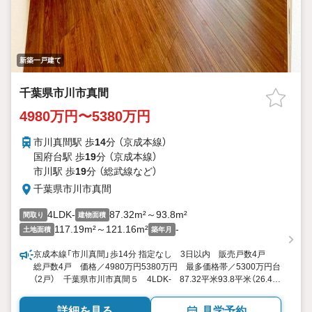
新築一戸建て
千葉県市川市真間
4980万円〜5380万円
市川真間駅 歩
14
分 （京成本線）
国府台駅 歩
19
分 （京成本線）
市川駅 歩
19
分 （総武線
など
）
千葉県市川市真間
4LDK-
87.32m²～93.8m²
間取り
建物面積
117.19m²～121.16m²
-
土地面積
築年月
京成本線「市川真間」歩14分 指定なし 3日以内 販売戸数4戸
総戸数4戸 価格／4980万円5380万円 最多価格帯／5300万円台
（2戸） 千葉県市川市真間５ 4LDK- 87.32平米93.8平米（26.41
坪28.37坪） 向き／▼未選択 by SUUMO
詳細を見る
見学予約