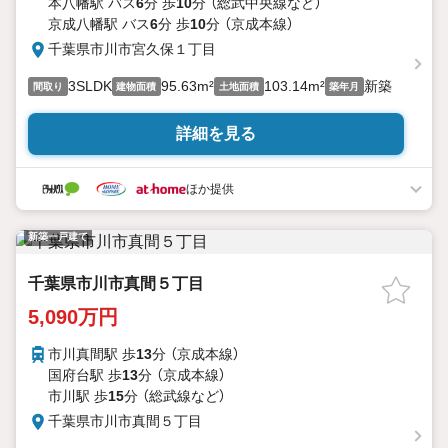
本八幡駅 バス
6
分 歩
10
分 （総武中央線
など
）
◆備考
京成八幡駅 バス
6
分 歩
10
分 （京成本線）
・清掃用地持分:8分の1あり
千葉県市川市宮久保１丁目
・電波障害等によるケーブルテレビ、共聴アンテナの申込はお客
様負担
3SLDK
95.63m²
103.14m²
新築
間取り
建物面積
土地面積
築年月
・網戸/カーテンレール/TVアンテナはオプション
・司法書士/土地家屋調査士は売主指定
詳細を見る
【リオン不動産提携のプレミアム住宅ローン】
◇変動金利0.695％◇11疾病団信付き※諸条件あり
上記ご相談可能です！
ほか提供
新築一戸建て
千葉県市川市真間５丁目
5,090万円
市川真間駅 歩
13
分 （京成本線）
国府台駅 歩
13
分 （京成本線）
市川駅 歩
15
分 （総武線
など
）
千葉県市川市真間５丁目