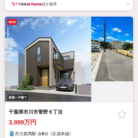
・前面道路は車通りの少ない安心安全な住環境です
ほか提供
・玄関を開けると広々ホールが気持ちいい空間＋うれしい収納付
き
・各お部屋の広さは十分に確保しており、収納スペースは充実
NEW
・リビングフロアは全棟17帖以上の家具の配置がしやすい広々空
間＋リビング上部高天井採用で開放感アップ
・食洗器付きシステムキッチンや浴室乾燥機など住宅設備は充実
・お車大好きな方ご注目！並列駐車2台可能です
・月10万円台のお支払いで車庫2台付き4LDK新築戸建てにお住ま
いいただけます
【生活環境良好な住環境】
充実した子育て・生活環境 を両立する人気の街です。家賃や物件
価格を抑えつつ 、駅前の商業施設や江戸川の豊かな自然環境 を享
受できます
新築一戸建て
千葉県市川市菅野６丁目
3,999万円
市川真間駅 歩
8
分 （京成本線）