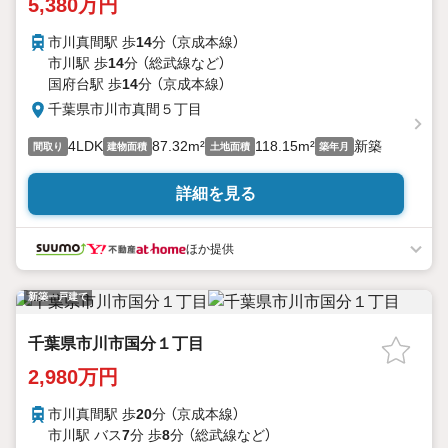
5,380万円
市川真間駅 歩
14
分 （京成本線）
市川駅 歩
14
分 （総武線
など
）
国府台駅 歩
14
分 （京成本線）
千葉県市川市真間５丁目
4LDK
87.32m²
118.15m²
新築
間取り
建物面積
土地面積
築年月
詳細を見る
ほか提供
新築一戸建て
千葉県市川市国分１丁目
2,980万円
市川真間駅 歩
20
分 （京成本線）
市川駅 バス
7
分 歩
8
分 （総武線
など
）