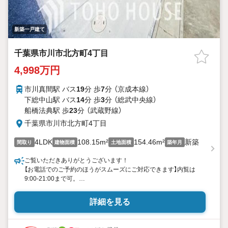
新築一戸建て
千葉県市川市北方町4丁目
4,998万円
市川真間駅 バス
19
分 歩
7
分 （京成本線）
下総中山駅 バス
14
分 歩
3
分 （総武中央線）
船橋法典駅 歩
23
分 （武蔵野線）
千葉県市川市北方町4丁目
4LDK
108.15m²
154.46m²
新築
間取り
建物面積
土地面積
築年月
ご覧いただきありがとうございます！
【お電話でのご予約のほうがスムーズにご対応できます】内覧は
9:00-21:00まで可。
●インターネット予約で当日見学が可能です●
詳細を見る
（1）［室内・現地を見学する］をクリック
（2）本日4日以内をご希望の方は
「ご要望・ご質問欄」に希望日時をご記入ください！