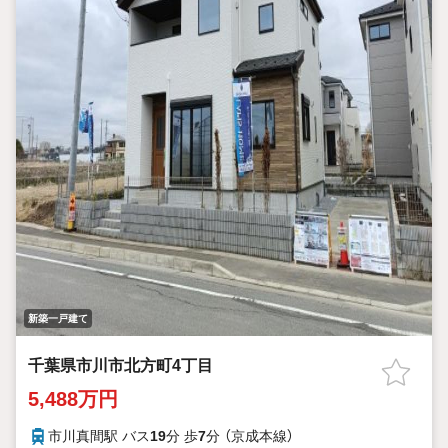
新築一戸建て
千葉県市川市北方町4丁目
5,488万円
市川真間駅 バス
19
分 歩
7
分 （京成本線）