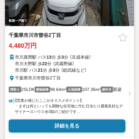
新築一戸建て
千葉県市川市曽谷2丁目
4,480万円
市川真間駅 バス
13
分 歩
3
分 （京成本線）
市川大野駅 歩
22
分 （武蔵野線）
市川駅 バス
21
分 歩
3
分 （総武線
など
）
千葉県市川市曽谷2丁目
2SLDK
98.64m²
107.36m²
新築
間取り
建物面積
土地面積
築年月
【営業が感じたここがオススメポイント】
・まずは何といっても閑静な住宅地に佇む日当たり通風良好なデ
ザイナーズハウス全3邸のご紹介です
・JR武蔵野線「市川大野」駅徒歩22分利用可能な周辺にはスーパー
やコンビニが点在する生活に便利な立地
詳細を見る
・いつでも現地やモデルハウスまでご案内いたします
・ショールームにてプレゼンテーションをお受けいただけます