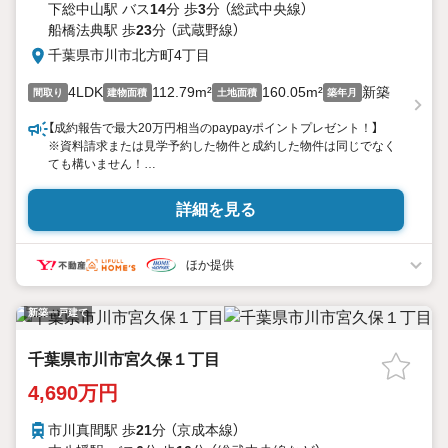
下総中山駅 バス
14
分 歩
3
分 （総武中央線）
船橋法典駅 歩
23
分 （武蔵野線）
千葉県市川市北方町4丁目
4LDK
112.79m²
160.05m²
新築
間取り
建物面積
土地面積
築年月
【成約報告で最大20万円相当のpaypayポイントプレゼント！】
※資料請求または見学予約した物件と成約した物件は同じでなく
ても構いません！
【市川市北方町5期 Grace×Terrace】
詳細を見る
収納豊富！約23帖の広いLDK！デザイナー監修の新築物件♪
◆オススメ
ほか提供
・カースペース2台分完備
・土間収納＋リネン庫＋WIC2つ付きで収納量豊富
・ワイドバルコニーで洗濯物をたっぷり干せる
新築一戸建て
・約23帖の広いLDKにはおしゃれなカフェカウンター付
・30年の長期サポート付き
千葉県市川市宮久保１丁目
◆周辺環境
4,690万円
・市川市立北方小学校 … 徒歩7分
・マルエツ 東菅野店 … 徒歩12分
市川真間駅 歩
21
分 （京成本線）
・大野中央病院 健康管理センター … 徒歩16分