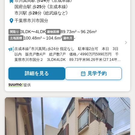
市川真間駅 歩
24
分 （京成本線）
国府台駅 歩
25
分 （京成本線）
市川駅 歩
28
分 （総武線
など
）
千葉県市川市国分
3LDK〜4LDK
89.73m²～96.26m²
間取り
建物面積
100.48m²～104.6m²
-
土地面積
築年月
京成本線「市川真間」歩24分 指定なし 駐車場2台可 本日 3日
以内 販売戸数4戸 総戸数7戸 価格／4990万円5990万円 千
葉県市川市国分２ 3LDK4LDK 89.73平米96.26平米（27.14坪
29.11坪）（実測） 向き／▼未選択 by SUUMO
詳細を見る
見学予約
提供