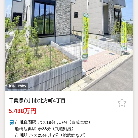
新築一戸建て
千葉県市川市北方町4丁目
5,488万円
市川真間駅 バス
19
分 歩
7
分 （京成本線）
船橋法典駅 歩
23
分 （武蔵野線）
市川駅 バス
25
分 歩
7
分 （総武線
など
）