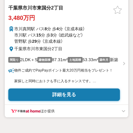
千葉県市川市東国分2丁目
3,480万円
市川真間駅 バス
8
分 歩
4
分 （京成本線）
市川駅 バス
15
分 歩
3
分 （総武線
など
）
菅野駅 歩
29
分 （京成本線）
千葉県市川市東国分2丁目
2LDK＋S
87.31m²
53.33m²
新築
間取り
建物面積
土地面積
築年月
物件ご成約でPayPayポイント最大20万円相当をプレゼント！
家探しと同時におトクも手に入るチャンスです。
※詳しい条件は説明ページをご確認ください。
詳細を見る
『本日ご案内OK』送迎無料！
頭金なし・銀行比較＆相談可！
ほか提供
テレビで紹介された『やどかリッチ』使えます！
豊かに過ごすには『インテリア』家具や家電と『エクステリア』カー
ポートや楽しめる庭、この充実度で変わってきます。