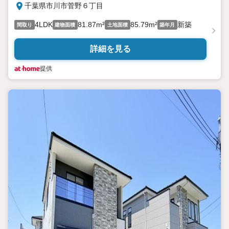
千葉県市川市菅野６丁目
4LDK
81.87m²
85.79m²
新築
間取り
建物面積
土地面積
築年月
詳細を見る
提供