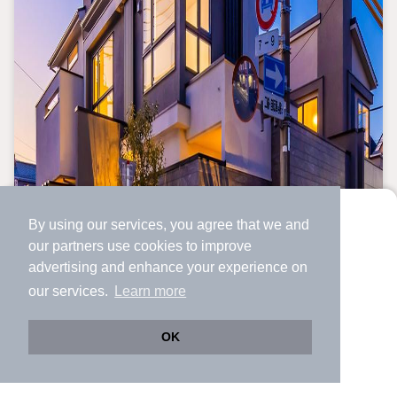
By using our services, you agree that we and
より使いやすくなった
our
partners
use cookies to improve
アプリで物件探ししませんか？
advertising and enhance your experience on
✔️
サクサク動く地図で物件検索
our services.
Learn more
✔️
新着物件・価格変動をすぐに通知
✔️
会員登録なし
OK
Web版をこのまま使う
購入アプリを開く
路線・駅を変更
詳細条件を変更