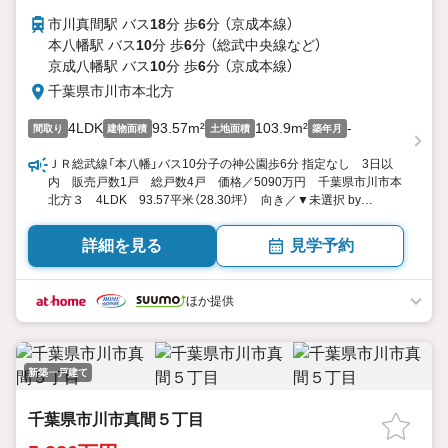
市川真間駅 バス
18
分 歩
6
分 （京成本線）
本八幡駅 バス
10
分 歩
6
分 （総武中央線
など
）
京成八幡駅 バス
10
分 歩
6
分 （京成本線）
千葉県市川市本北方
4LDK
93.57m²
103.9m²
-
間取り
建物面積
土地面積
築年月
ＪＲ総武線「本八幡」バス10分子の神公園歩6分 指定なし 3日以
内 販売戸数1戸 総戸数4戸 価格／5090万円 千葉県市川市本
北方３ 4LDK 93.57平米（28.30坪） 向き／▼未選択 by
SUUMO
詳細を見る
見学予約
ほか提供
新築一戸建て
千葉県市川市真間５丁目