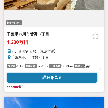
新築一戸建て
千葉県市川市菅野６丁目
4,280万円
市川真間駅 歩
8
分 （京成本線）
千葉県市川市菅野６丁目
4LDK
87.45m²
96.06m²
新築
間取り
建物面積
土地面積
築年月
詳細を見る
提供