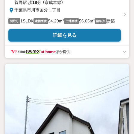
菅野駅 歩
18
分 （京成本線）
千葉県市川市国分１丁目
1SLDK
54.29m²
56.65m²
新築
間取り
建物面積
土地面積
築年月
詳細を見る
ほか提供