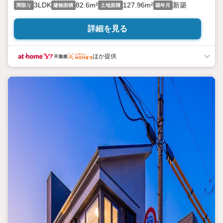
3LDK
82.6m²
127.96m²
新築
間取り
建物面積
土地面積
築年月
詳細を見る
ほか提供