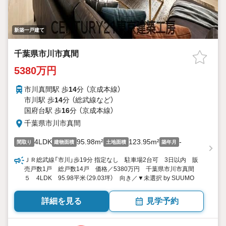
新築一戸建て
千葉県市川市真間
5380万円
市川真間駅 歩
14
分 （京成本線）
市川駅 歩
14
分 （総武線
など
）
国府台駅 歩
16
分 （京成本線）
千葉県市川市真間
4LDK
95.98m²
123.95m²
-
間取り
建物面積
土地面積
築年月
ＪＲ総武線「市川」歩19分 指定なし 駐車場2台可 3日以内 販
売戸数1戸 総戸数14戸 価格／5380万円 千葉県市川市真間
５ 4LDK 95.98平米（29.03坪） 向き／▼未選択 by SUUMO
詳細を見る
見学予約