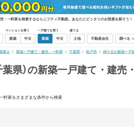
建売・一軒家を検索するならニフティ不動産。あなたにピッタリのお部屋を探そう！
マンションを買う
一戸建てを買う
建てる
新築
中古
新築
中古
土地
不動産会社
調べる
産購入
新築一戸建て・建売・一軒家
千葉県
松戸市
緑ケ丘の新築一戸
千葉県）の新築一戸建て・建売
一軒家をさまざまな条件から検索