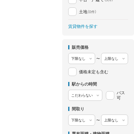
土地
（0件）
賃貸物件を探す
販売価格
〜
価格未定も含む
駅からの時間
バス
可
間取り
〜
専有面積・建物面積