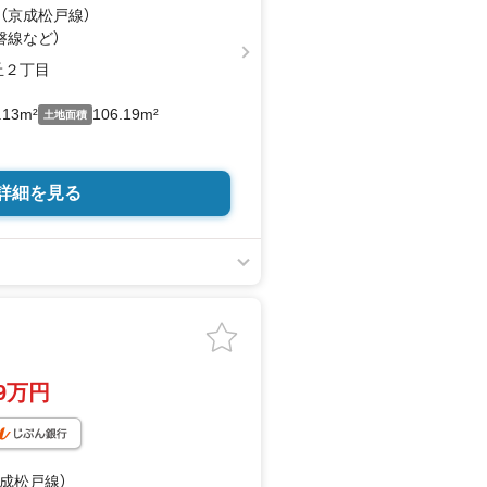
駅・徒歩3分！通勤通学に便利な立地♪小
 （京成松戸線）
パーも徒歩3分と周辺環境も充実♪
磐線
など
）
丘２丁目
.13m²
106.19m²
土地面積
詳細を見る
99万円
京成松戸線）