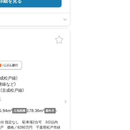
詳細を見る
京成松戸線）
磐線
など
）
 （京成松戸線）
丘
5.94m²
178.36m²
-
土地面積
築年月
16分 指定なし 駐車場2台可 3日以内
戸 価格／8280万円 千葉県松戸市緑