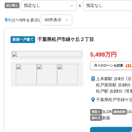
＆
並び替え
9
件
(1〜9件を表示)
千葉県松戸市緑ケ丘２丁目
新築一戸建て
5,499万円
月々のローンを試算
上本郷駅 歩
3
分 （
松戸新田駅 歩
10
分
松戸駅 歩
23
分 （常
千葉県松戸市緑ケ
3LDK
10
間取り
建物面積
新築
築年月