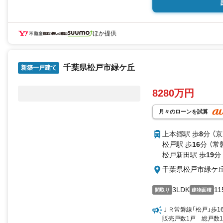
ほか提供
千葉県松戸市緑ケ丘
新築一戸建て
8280万円
月々のローンを試算
上本郷駅 歩
8
分 （
松戸駅 歩
16
分 （常
松戸新田駅 歩
19
分
千葉県松戸市緑ケ
3LDK
11
間取り
建物面積
ＪＲ常磐線「松戸」歩
販売戸数1戸 総戸数1