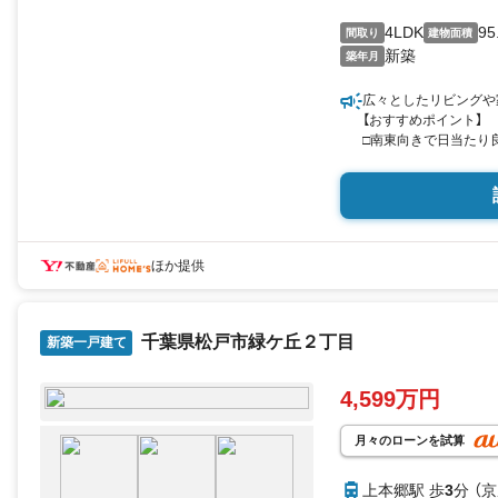
4LDK
95
間取り
建物面積
新築
築年月
広々としたリビングや
【おすすめポイント】
□南東向きで日当たり
□19帖以上の広々リ
せる開放的な空間です
□家族とのコミュニケ
♪
□お料理が楽しくなる
□家事の時短に貢献！
ほか提供
□生活利便施設が近隣
すい魅力的な住環境♪
千葉県松戸市緑ケ丘２丁目
【周辺環境】
新築一戸建て
○緑ケ丘小学校:徒歩3
○第六中学校:徒歩23分
4,599万円
○緑ケ丘保育園:徒歩10
○みやこ幼稚園:徒歩5
○マルエツ上本郷店:徒
月々のローンを試算
○セブンイレブン松戸
○ヤックスドラッグ上本
上本郷駅 歩
3
分 （