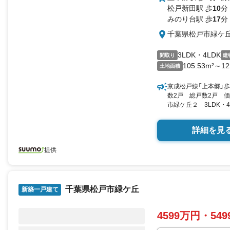
松戸新田駅 歩
10
分
みのり台駅 歩
17
分
千葉県松戸市緑ケ
3LDK・4LDK
間取り
建
105.53m²～12
土地面積
京成松戸線「上本郷」歩
数2戸 総戸数2戸 価
市緑ケ丘２ 3LDK・4LD
坪・31.54坪） 向き／
詳細を見
提供
千葉県松戸市緑ケ丘
新築一戸建て
4599万円・54