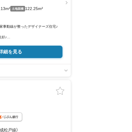
.13m²
122.25m²
土地面積
家事動線が整ったデザイナーズ住宅♪
良好♪
ビング♪家族団らんの時間をゆったり過ご
♪
詳細を見る
ーションがとりやすいリビングイン階段
人気の対面式キッチン♪
食器洗浄乾燥機完備♪
に整う、子育て世帯にも便利で暮らしや
分
分
分
歩3分
上本郷駅前店:徒歩3分
郷店:徒歩4分
京成松戸線）