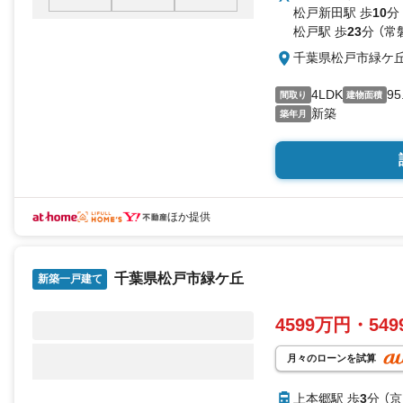
京成松戸線「上本郷」
松戸新田駅 歩
10
分
学校・コンビニ・スー
松戸駅 歩
23
分 （常
千葉県松戸市緑ケ
4LDK
95
間取り
建物面積
新築
築年月
ほか提供
千葉県松戸市緑ケ丘
新築一戸建て
4599万円・54
月々のローンを試算
上本郷駅 歩
3
分 （