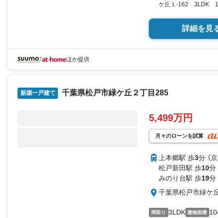
ケ丘１-162 3LDK 
SUUMO
詳細を見
ほか提供
千葉県松戸市緑ケ丘２丁目285
新築一戸建て
5,499万円
月々のローンを試算
上本郷駅 歩
3
分 （
松戸新田駅 歩
10
分
みのり台駅 歩
19
分
千葉県松戸市緑ケ丘
3LDK
10
間取り
建物面積