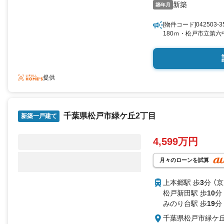
新築
築年月
[物件コード]04250
180ｍ・松戸市立第六
提供
千葉県松戸市緑ケ丘2丁目
新築一戸建て
4,599万円
月々のローンを試算
上本郷駅 歩
3
分 （
松戸新田駅 歩
10
分
みのり台駅 歩
19
分
千葉県松戸市緑ケ丘