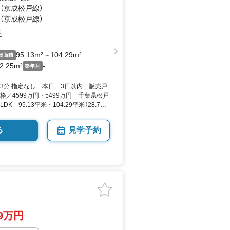
 （京成松戸線）
 （京成松戸線）
丘
95.13m²～104.29m²
物面積
2.25m²
-
築年月
3分 指定なし 本日 3日以内 販売戸
格／4599万円・5499万円 千葉県松戸
K 95.13平米・104.29平米（28.77
▼未選択 by SUUMO
る
見学予約
99万円