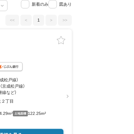
新着のみ
図あり
<<
<
1
>
>>
京成松戸線）
 （京成松戸線）
磐線
など
）
丘２丁目
4.29m²
122.25m²
土地面積