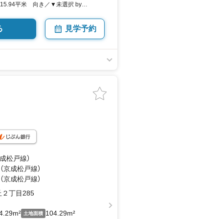
115.94平米 向き／▼未選択 by
る
見学予約
京成松戸線）
 （京成松戸線）
 （京成松戸線）
２丁目285
4.29m²
104.29m²
土地面積