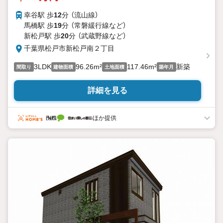
幸谷駅 歩
12
分 （流山線）
馬橋駅 歩
19
分 （常磐緩行線
など
）
新松戸駅 歩
20
分 （武蔵野線
など
）
千葉県松戸市新松戸南２丁目
3LDK
96.26m²
117.46m²
新築
間取り
建物面積
土地面積
築年月
詳細を見る
ほか提供