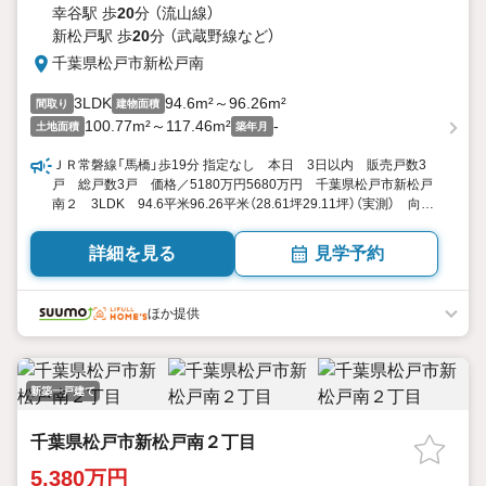
幸谷駅 歩
20
分 （流山線）
新松戸駅 歩
20
分 （武蔵野線
など
）
千葉県松戸市新松戸南
3LDK
94.6m²～96.26m²
間取り
建物面積
100.77m²～117.46m²
-
土地面積
築年月
ＪＲ常磐線「馬橋」歩19分 指定なし 本日 3日以内 販売戸数3
戸 総戸数3戸 価格／5180万円5680万円 千葉県松戸市新松戸
南２ 3LDK 94.6平米96.26平米（28.61坪29.11坪）（実測） 向き
／▼未選択 by SUUMO
詳細を見る
見学予約
ほか提供
新築一戸建て
千葉県松戸市新松戸南２丁目
5,380万円