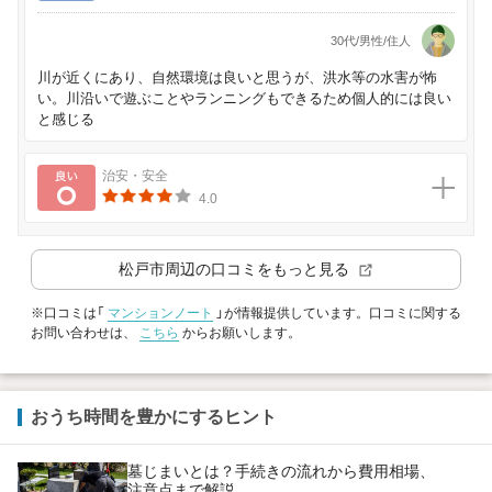
30代/男性/住人
川が近くにあり、自然環境は良いと思うが、洪水等の水害が怖
い。川沿いで遊ぶことやランニングもできるため個人的には良い
と感じる
良い
治安・安全
4.0
松戸市
周辺の口コミをもっと見る
※口コミは「
マンションノート
」が情報提供しています。口コミに関する
お問い合わせは、
こちら
からお願いします。
おうち時間を豊かにするヒント
墓じまいとは？手続きの流れから費用相場、
注意点まで解説