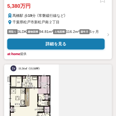
5,380万円
馬橋駅 歩
19
分 （常磐緩行線
など
）
千葉県松戸市新松戸南２丁目
3LDK
94.81m²
116.2m²
5ヶ月
間取り
建物面積
土地面積
築年月
詳細を見る
提供