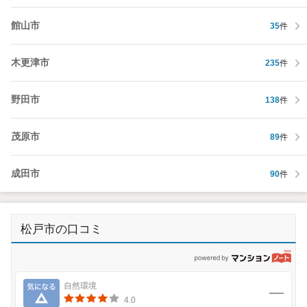
館山市
35
件
木更津市
235
件
野田市
138
件
茂原市
89
件
成田市
90
件
松戸市の口コミ
p
気になる
自然環境
4.0