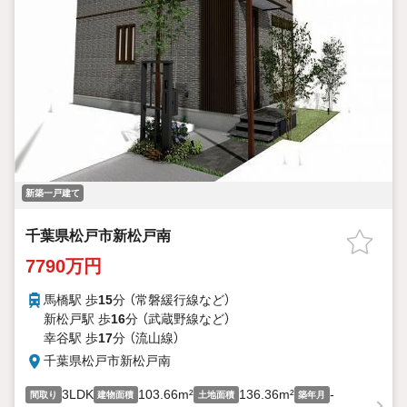
新築一戸建て
千葉県松戸市新松戸南
7790万円
馬橋駅 歩
15
分 （常磐緩行線
など
）
新松戸駅 歩
16
分 （武蔵野線
など
）
幸谷駅 歩
17
分 （流山線）
千葉県松戸市新松戸南
3LDK
103.66m²
136.36m²
-
間取り
建物面積
土地面積
築年月