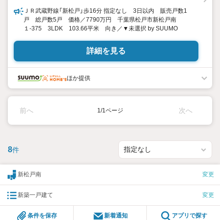
ＪＲ武蔵野線「新松戸」歩16分 指定なし 3日以内 販売戸数1
戸 総戸数5戸 価格／7790万円 千葉県松戸市新松戸南
１-375 3LDK 103.66平米 向き／▼未選択 by SUUMO
詳細を見る
ほか提供
前へ
次へ
1/1ページ
8
件
新松戸南
変更
新築一戸建て
変更
条件を保存
新着通知
アプリで探す