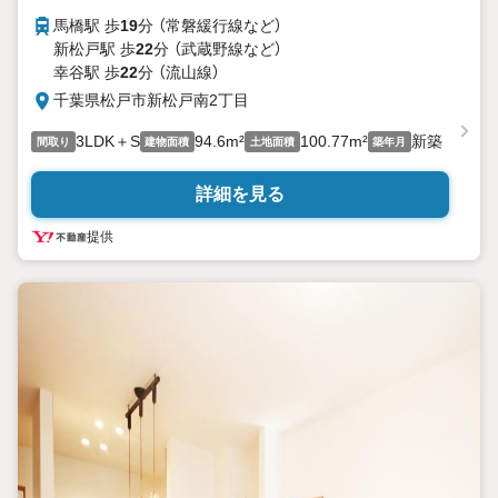
馬橋駅 歩
19
分 （常磐緩行線
など
）
新松戸駅 歩
22
分 （武蔵野線
など
）
幸谷駅 歩
22
分 （流山線）
千葉県松戸市新松戸南2丁目
3LDK＋S
94.6m²
100.77m²
新築
間取り
建物面積
土地面積
築年月
詳細を見る
提供