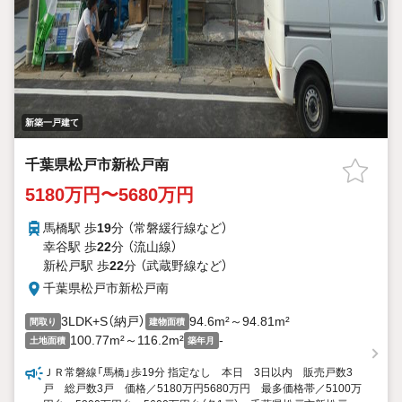
新築一戸建て
千葉県松戸市新松戸南
5180万円〜5680万円
馬橋駅 歩
19
分 （常磐緩行線
など
）
幸谷駅 歩
22
分 （流山線）
新松戸駅 歩
22
分 （武蔵野線
など
）
千葉県松戸市新松戸南
3LDK+S（納戸）
94.6m²～94.81m²
間取り
建物面積
100.77m²～116.2m²
-
土地面積
築年月
ＪＲ常磐線「馬橋」歩19分 指定なし 本日 3日以内 販売戸数3
戸 総戸数3戸 価格／5180万円5680万円 最多価格帯／5100万