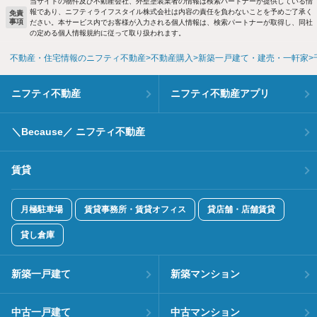
当サイトの物件及び不動産会社、外壁塗装業者の情報は検索パートナーが提供している情
報であり、ニフティライフスタイル株式会社は内容の責任を負わないことを予めご了承く
免責
事項
ださい。本サービス内でお客様が入力される個人情報は、検索パートナーが取得し、同社
の定める個人情報規約に従って取り扱われます。
不動産・住宅情報のニフティ不動産
不動産購入
新築一戸建て・建売・一軒家
ニフティ不動産
ニフティ不動産アプリ
＼Because／ ニフティ不動産
賃貸
月極駐車場
賃貸事務所・賃貸オフィス
貸店舗・店舗賃貸
貸し倉庫
新築一戸建て
新築マンション
中古一戸建て
中古マンション