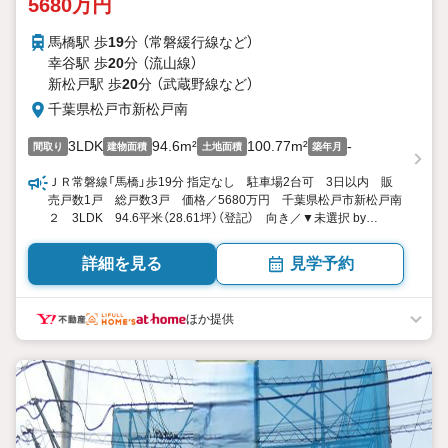
5680万円
馬橋駅 歩
19
分 （常磐緩行線
など
）
幸谷駅 歩
20
分 （流山線）
新松戸駅 歩
20
分 （武蔵野線
など
）
千葉県松戸市新松戸南
3LDK
94.6m²
100.77m²
-
間取り
建物面積
土地面積
築年月
ＪＲ常磐線「馬橋」歩19分 指定なし 駐車場2台可 3日以内 販
売戸数1戸 総戸数3戸 価格／5680万円 千葉県松戸市新松戸南
２ 3LDK 94.6平米（28.61坪）（登記） 向き／▼未選択 by
SUUMO
詳細を見る
見学予約
ほか提供