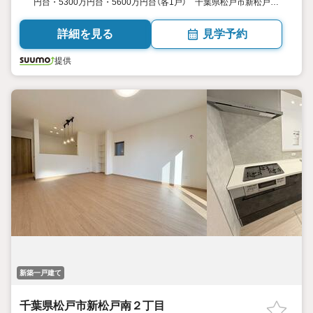
円台・5300万円台・5600万円台（各1戸） 千葉県松戸市新松戸南
２ 3LDK+S（納戸） 94.6平米94.81平米（28.61坪28.67坪） 向き
／▼未選択 by SUUMO
詳細を見る
見学予約
提供
新築一戸建て
千葉県松戸市新松戸南２丁目