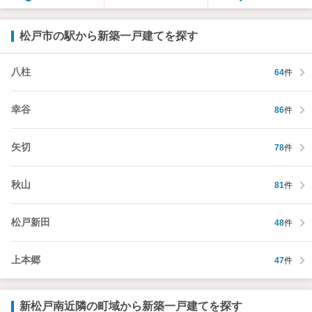
松戸市の駅から新築一戸建てを探す
八柱
64
件
幸谷
86
件
矢切
78
件
秋山
81
件
松戸新田
48
件
上本郷
47
件
新松戸南近隣の町域から新築一戸建てを探す