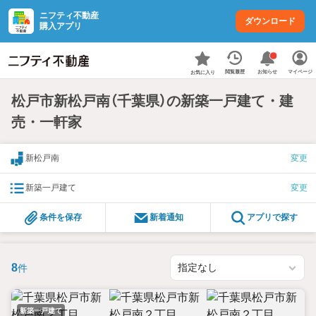
ニフティ不動産
ダウンロード
購入アプリ
お知らせ
閲覧履歴
マイページ
お気に入り
松戸市新松戸南（千葉県）の新築一戸建て・建
売・一軒家
新松戸南
変更
新築一戸建て
変更
条件を保存
新着通知
アプリで探す
8
件
新築一戸建て