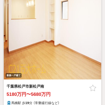
新築一戸建て
千葉県松戸市新松戸南
5180万円〜5680万円
馬橋駅 歩
19
分 （常磐緩行線
など
）