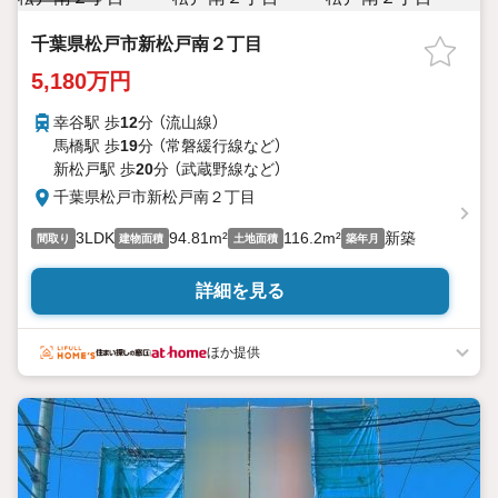
千葉県松戸市新松戸南２丁目
5,180万円
幸谷駅 歩
12
分 （流山線）
馬橋駅 歩
19
分 （常磐緩行線
など
）
新松戸駅 歩
20
分 （武蔵野線
など
）
千葉県松戸市新松戸南２丁目
3LDK
94.81m²
116.2m²
新築
間取り
建物面積
土地面積
築年月
詳細を見る
ほか提供