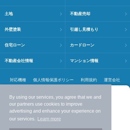
土地
不動産売却
外壁塗装
引越し見積もり
住宅ローン
カードローン
不動産会社情報
マンション情報
対応機種
個人情報保護ポリシー
利用規約
運営会社
ヘルプ・お問い合わせ
採用情報
By using our services, you agree that we and
より使いやすくなった
our
partners
use cookies to improve
アプリで物件探ししませんか？
advertising and enhance your experience on
✔️
サクサク動く地図で物件検索
our services.
Learn more
✔️
新着物件・価格変動をすぐに通知
©NIFTY Lifestyle Co., Ltd.