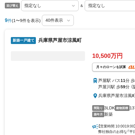
＆
並び替え
9
件
(1〜9件を表示)
兵庫県芦屋市涼風町
新築一戸建て
10,500万円
月々のローンを試算
芦屋駅 バス
11
分 歩
芦屋川駅 歩
59
分 
兵庫県芦屋市涼風
3LDK
13
間取り
建物面積
新築
築年月
【営業時間 10:0019
弊社独自のお得な「平