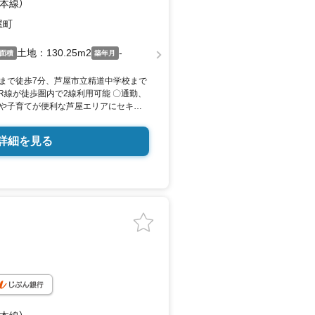
神本線）
屋町
土地：130.25m2
-
面積
築年月
まで徒歩7分、芦屋市立精道中学校まで
JR線が徒歩圏内で2線利用可能 〇通勤、
や子育てが便利な芦屋エリアにセキス
分譲地 〇子育てに安心な周辺環境とセ
な住まい。工場生産による高品質・高
詳細を見る
ます。