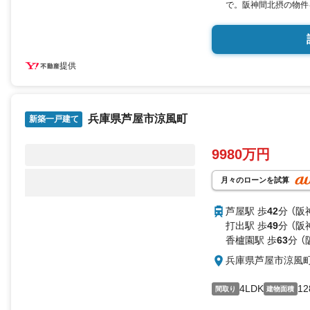
で。阪神間北摂の物件
ム「Willing Na
まい探しのお手伝いを
現地を見学される場合
ンよりご希望の日時を
提供
可能です。
【個人事業主の方や会
方】
弊社には専属のファイ
心ください！住宅ロー
兵庫県芦屋市涼風町
新築一戸建て
します！
zoom等、オンライ
9980万円
フォーム・ローン相談
談ください。夜7時ま
可。最寄り駅までの送
月々のローンを試算
■ウィル不動産販売■本
小27分
芦屋駅 歩
42
分 （阪
打出駅 歩
49
分 （阪
香櫨園駅 歩
63
分 
兵庫県芦屋市涼風
4LDK
12
間取り
建物面積