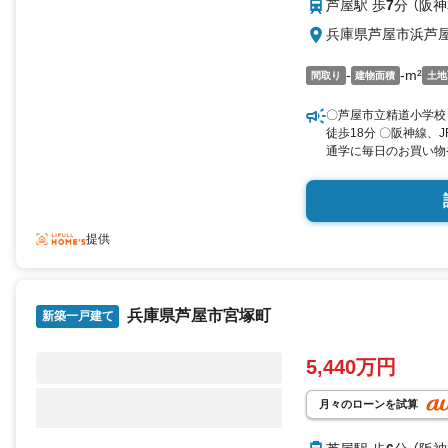
芦屋駅 歩
7
分 （阪
兵庫県芦屋市浜芦
-
-m²
間取り
建物面積
土地
〇芦屋市立精道小学校
徒歩18分 〇阪神線、
通学に毎日のお買い物
イハイムがご提供する
キスイハイムの高品質
性能住宅をご提案致し
提供
兵庫県芦屋市宮塚町
新築一戸建て
5,440万円
月々のローンを試算