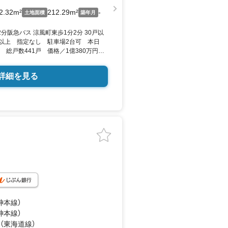
2.32m²
212.29m²
-
土地面積
築年月
2分阪急バス 涼風町東歩1分2分 30戸以
0戸以上 指定なし 駐車場2台可 本日
 総戸数441戸 価格／1億380万円
万円台（1戸） 兵庫県芦屋市涼風町１−５
2平米 向き／▼未選択 by SUUMO
詳細を見る
神本線）
神本線）
 （東海道線）