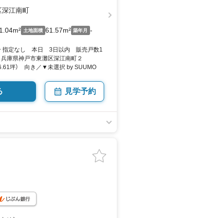
区深江南町
1.04m²
61.57m²
-
土地面積
築年月
分 指定なし 本日 3日以内 販売戸数1
円 兵庫県神戸市東灘区深江南町２
36.61坪） 向き／▼未選択 by SUUMO
る
見学予約