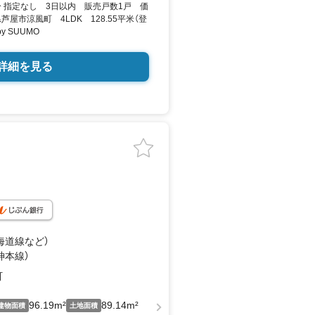
分 指定なし 3日以内 販売戸数1戸 価
芦屋市涼風町 4LDK 128.55平米（登
 SUUMO
詳細を見る
東海道線
など
）
神本線）
町
96.19m²
89.14m²
建物面積
土地面積