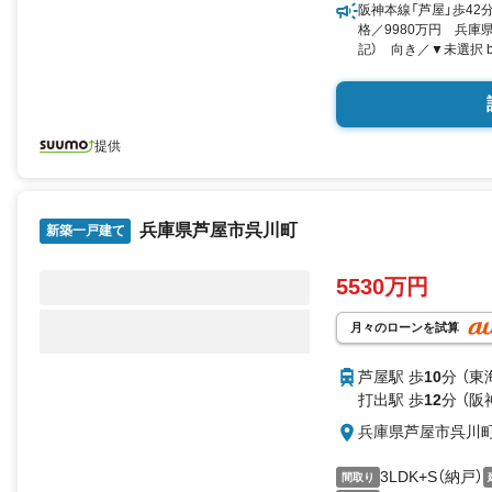
阪神本線「芦屋」歩42
格／9980万円 兵庫県
記） 向き／▼未選択 by
提供
兵庫県芦屋市呉川町
新築一戸建て
5530万円
月々のローンを試算
芦屋駅 歩
10
分 （
打出駅 歩
12
分 （阪
兵庫県芦屋市呉川
3LDK+S（納戸）
間取り