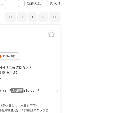
新着のみ
図あり
<<
<
1
>
>>
4
分 （東海道線
など
）
（阪急神戸線）
町
7.72m²
210.83m²
土地面積
:00】（定休日なし・本日対応可）
日会員制度」あり！詳細はスタッフま