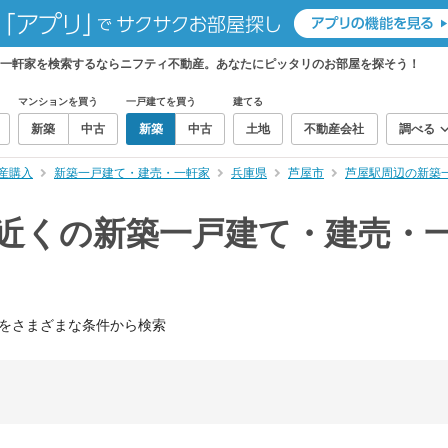
・一軒家を検索するならニフティ不動産。あなたにピッタリのお部屋を探そう！
マンションを買う
一戸建てを買う
建てる
新築
中古
新築
中古
土地
不動産会社
調べる
産購入
新築一戸建て・建売・一軒家
兵庫県
芦屋市
芦屋駅周辺の新築
）近くの新築一戸建て・建売・
をさまざまな条件から検索