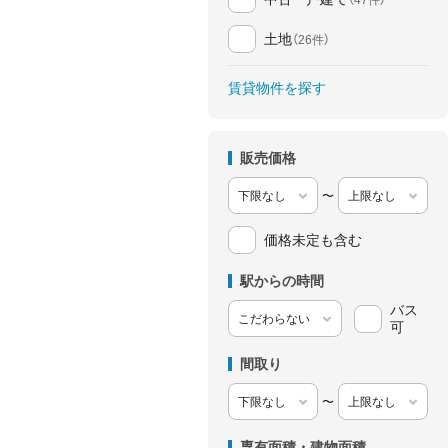
土地
（26件）
賃貸物件を探す
販売価格
〜
価格未定も含む
駅からの時間
バス
可
間取り
〜
専有面積・建物面積