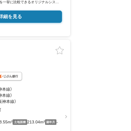
を一挙に比較できるオリジナルシステ
vi」で市場にある全ての物件から唯一無二のお住
いたします！お気軽にご連絡下さい！
詳細を見る
は「室内・現地を見学する（無料）」ボタ
ご記入いただくとスムーズにご案内が
社経営者の方など住宅ローンにお困りの
ナンシャルプランナーがいるためご安
ンが難しい方もしっかりサポートいた
ンでのご相談も可能です！お買い換え・リ
等お住まいに関わることは何でもご相
で営業しております。現地待ち合わせ
迎も可能です。
日対応可/南向き角馳/新築未入居/潮見
神本線）
神本線）
（阪神本線）
町
8.55m²
213.04m²
-
土地面積
築年月