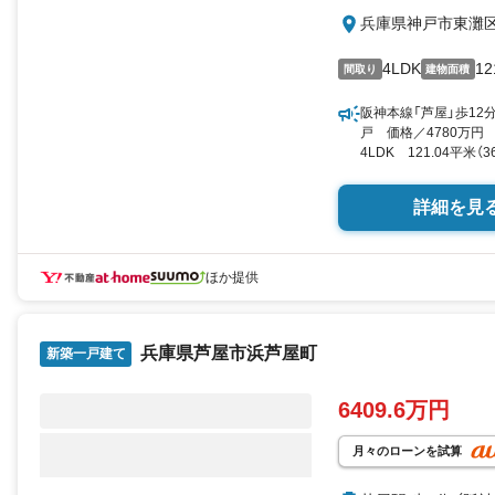
兵庫県神戸市東灘
4LDK
12
間取り
建物面積
阪神本線「芦屋」歩12
戸 価格／4780万
4LDK 121.04平米（
詳細を見
ほか提供
兵庫県芦屋市浜芦屋町
新築一戸建て
6409.6万円
月々のローンを試算