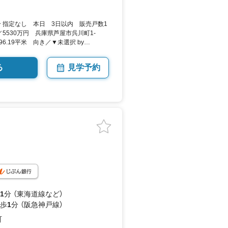
分 指定なし 本日 3日以内 販売戸数1
5530万円 兵庫県芦屋市呉川町1-
 96.19平米 向き／▼未選択 by
る
見学予約
1
分 （東海道線
など
）
 歩
1
分 （阪急神戸線）
町