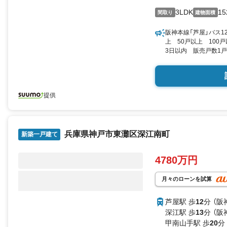
3LDK
15
間取り
建物面積
阪神本線「芦屋」バス1
上 50戸以上 10
3日以内 販売戸数1戸
最多価格帯／1億300
６８ 3LDK 152.3
提供
兵庫県神戸市東灘区深江南町
新築一戸建て
4780万円
月々のローンを試算
芦屋駅 歩
12
分 （阪
深江駅 歩
13
分 （阪
甲南山手駅 歩
20
分