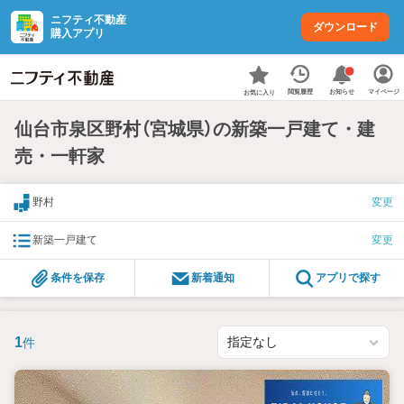
ニフティ不動産
ダウンロード
購入アプリ
お知らせ
閲覧履歴
マイページ
お気に入り
仙台市泉区野村（宮城県）の新築一戸建て・建
売・一軒家
野村
変更
新築一戸建て
変更
条件を保存
新着通知
アプリで探す
1
件