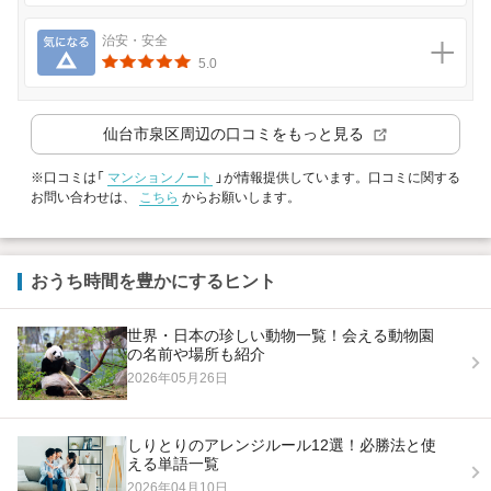
気になる
治安・安全
5.0
仙台市泉区
周辺の口コミをもっと見る
※口コミは「
マンションノート
」が情報提供しています。口コミに関する
お問い合わせは、
こちら
からお願いします。
おうち時間を豊かにするヒント
世界・日本の珍しい動物一覧！会える動物園
の名前や場所も紹介
2026年05月26日
しりとりのアレンジルール12選！必勝法と使
える単語一覧
2026年04月10日