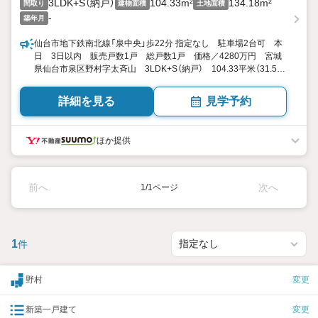
3LDK+S（納戸）
104.33m²
134.18m²
間取り
建物面積
土地面積
-
築年月
仙台市地下鉄南北線「泉中央」歩22分 指定なし 駐車場2台可 本
日 3日以内 販売戸数1戸 総戸数1戸 価格／4280万円 宮城
県仙台市泉区野村字太斉山 3LDK+S（納戸） 104.33平米（31.55
坪） 向き／▼未選択 by SUUMO
詳細を見る
見学予約
ほか提供
前へ
次へ
1/1ページ
1
件
野村
変更
新築一戸建て
変更