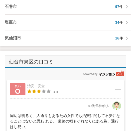
石巻市
97
件
塩竈市
34
件
気仙沼市
16
件
仙台市泉区の口コミ
p
良い
治安・安全
3.0
40代/男性/住人
周辺は明るく、人通りもあるため女性でも治安に関して不安にな
ることはないと思わ れる。 道路の幅もそれなりにある為、通行
はし易い。