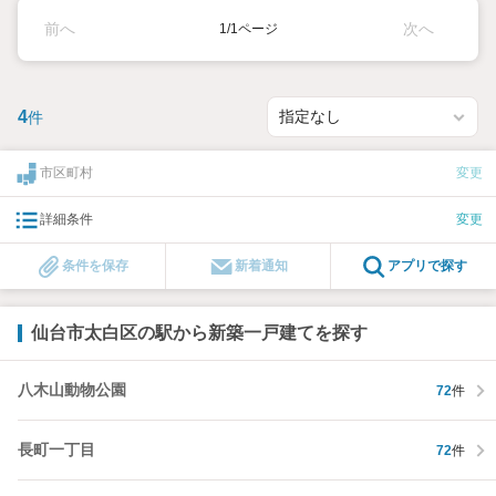
前へ
次へ
1/1ページ
4
件
市区町村
変更
詳細条件
変更
条件を保存
新着通知
アプリで探す
仙台市太白区の駅から新築一戸建てを探す
八木山動物公園
72
件
長町一丁目
72
件