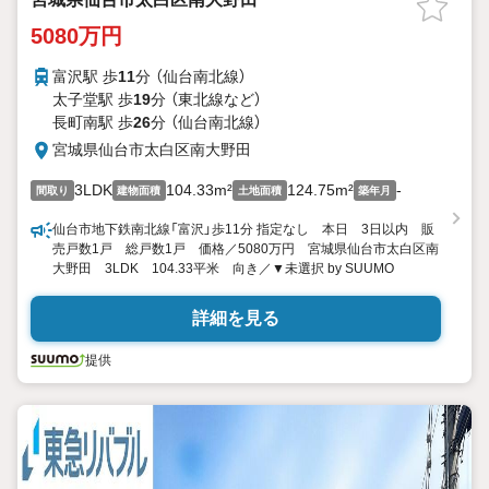
5080万円
富沢駅 歩
11
分 （仙台南北線）
太子堂駅 歩
19
分 （東北線
など
）
長町南駅 歩
26
分 （仙台南北線）
宮城県仙台市太白区南大野田
3LDK
104.33m²
124.75m²
-
間取り
建物面積
土地面積
築年月
仙台市地下鉄南北線「富沢」歩11分 指定なし 本日 3日以内 販
売戸数1戸 総戸数1戸 価格／5080万円 宮城県仙台市太白区南
大野田 3LDK 104.33平米 向き／▼未選択 by SUUMO
詳細を見る
提供