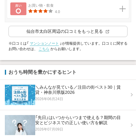
良い
お買い物・飲食
4.0
仙台市太白区
周辺の口コミをもっと見る
※口コミは「
マンションノート
」が情報提供しています。口コミに関する
お問い合わせは、
こちら
からお願いします。
おうち時間を豊かにするヒント
＼みんなが見ている／注目の街ベスト30｜賃
貸・神奈川県版2026
2026年06月24日
「先日」はいつからいつまで使える？期間の目
安とビジネスでの正しい使い方を解説
2026年07月09日