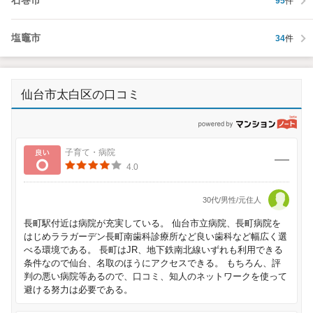
石巻市
95
件
塩竈市
34
件
仙台市太白区の口コミ
p
良い
子育て・病院
4.0
30代/男性/元住人
長町駅付近は病院が充実している。 仙台市立病院、長町病院を
はじめララガーデン長町南歯科診療所など良い歯科など幅広く選
べる環境である。 長町はJR、地下鉄南北線いずれも利用できる
条件なので仙台、名取のほうにアクセスできる。 もちろん、評
判の悪い病院等あるので、口コミ、知人のネットワークを使って
避ける努力は必要である。