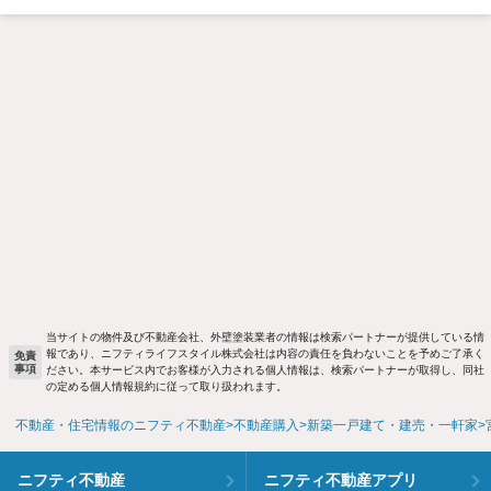
当サイトの物件及び不動産会社、外壁塗装業者の情報は検索パートナーが提供している情
報であり、ニフティライフスタイル株式会社は内容の責任を負わないことを予めご了承く
免責
事項
ださい。本サービス内でお客様が入力される個人情報は、検索パートナーが取得し、同社
の定める個人情報規約に従って取り扱われます。
不動産・住宅情報のニフティ不動産
不動産購入
新築一戸建て・建売・一軒家
ニフティ不動産
ニフティ不動産アプリ