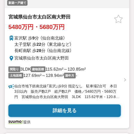
新築一戸建て
宮城県仙台市太白区南大野田
5480万円・5680万円
富沢駅 歩
9
分 （仙台南北線）
太子堂駅 歩
22
分 （東北線
など
）
長町南駅 歩
28
分 （仙台南北線）
宮城県仙台市太白区南大野田
3LDK
115.62m²～120.85m²
間取り
建物面積
127.69m²～128.94m²
-
土地面積
築年月
仙台市地下鉄南北線「富沢」歩9分 指定なし 駐車場2台可 本日
3日以内 販売戸数2戸 総戸数2戸 価格／5480万円・5680万
円 宮城県仙台市太白区南大野田 3LDK 115.62平米・120.85
平米 向き／▼未選択 by SUUMO
詳細を見る
提供