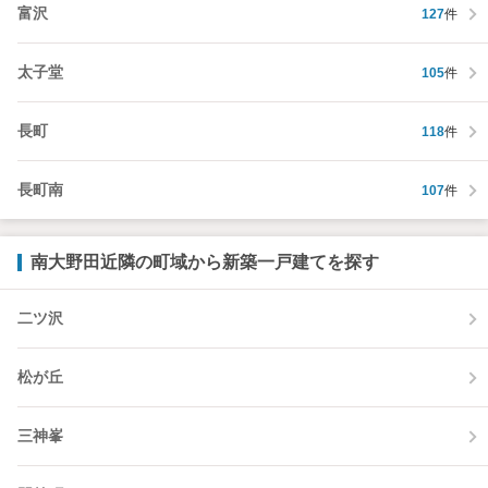
富沢
127
件
太子堂
105
件
長町
118
件
長町南
107
件
南大野田近隣の町域から新築一戸建てを探す
二ツ沢
松が丘
三神峯