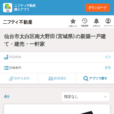
ニフティ不動産
ダウンロード
購入アプリ
お知らせ
閲覧履歴
マイページ
お気に入り
仙台市太白区南大野田（宮城県）の新築一戸建
て・建売・一軒家
市区町村
変更
詳細条件
変更
条件を保存
新着通知
アプリで探す
4
件