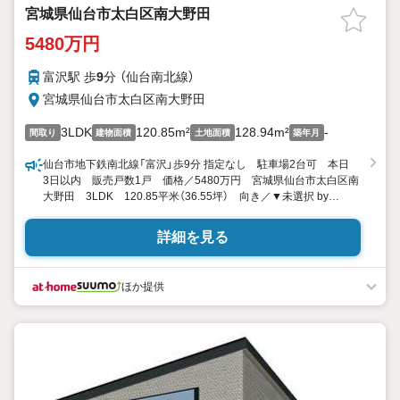
宮城県仙台市太白区南大野田
5480万円
富沢駅 歩
9
分 （仙台南北線）
宮城県仙台市太白区南大野田
3LDK
120.85m²
128.94m²
-
間取り
建物面積
土地面積
築年月
仙台市地下鉄南北線「富沢」歩9分 指定なし 駐車場2台可 本日
3日以内 販売戸数1戸 価格／5480万円 宮城県仙台市太白区南
大野田 3LDK 120.85平米（36.55坪） 向き／▼未選択 by
SUUMO
詳細を見る
ほか提供