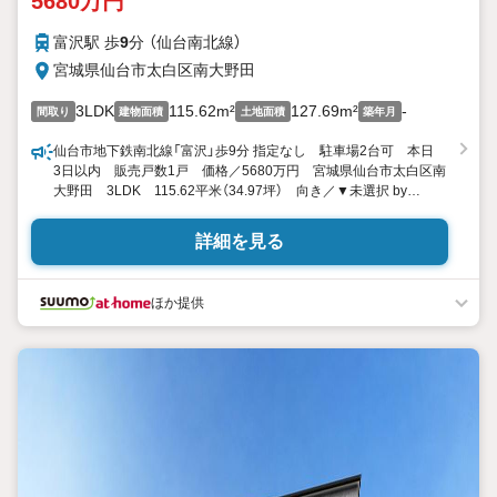
5680万円
富沢駅 歩
9
分 （仙台南北線）
宮城県仙台市太白区南大野田
3LDK
115.62m²
127.69m²
-
間取り
建物面積
土地面積
築年月
仙台市地下鉄南北線「富沢」歩9分 指定なし 駐車場2台可 本日
3日以内 販売戸数1戸 価格／5680万円 宮城県仙台市太白区南
大野田 3LDK 115.62平米（34.97坪） 向き／▼未選択 by
SUUMO
詳細を見る
ほか提供