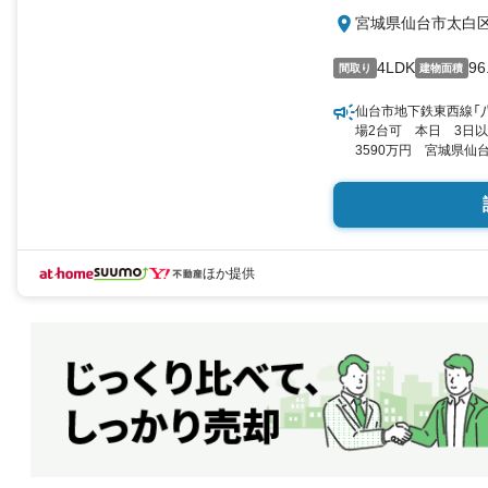
宮城県仙台市太白
4LDK
96
間取り
建物面積
仙台市地下鉄東西線「八
場2台可 本日 3日
3590万円 宮城県仙台
米（29.05坪）（登記）
ほか提供