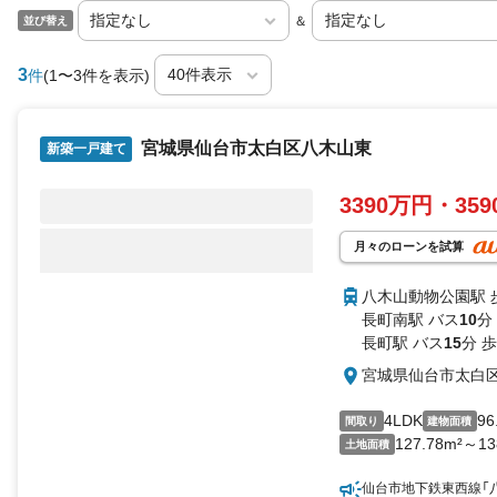
＆
並び替え
3
件
(1〜3件を表示)
宮城県仙台市太白区八木山東
新築一戸建て
3390万円・35
月々のローンを試算
八木山動物公園駅 
長町南駅 バス
10
分
長町駅 バス
15
分 歩
宮城県仙台市太白
4LDK
96
間取り
建物面積
127.78m²～13
土地面積
仙台市地下鉄東西線「八