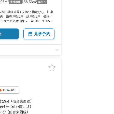
.05m²
138.53m²
-
土地面積
築年月
木山動物公園」歩15分 指定なし 駐車
以内 販売戸数1戸 総戸数1戸 価格／
市太白区八木山東２ 4LDK 96.05平
 向き／▼未選択 by SUUMO
る
見学予約
歩
15
分 （仙台東西線）
 歩
6
分 （仙台南北線）
53
分 （仙台東西線）