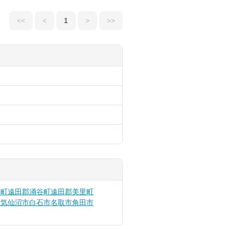
<<
<
1
>
>>
美町
遠田郡涌谷町
遠田郡美里町
市
気仙沼市
白石市
名取市
角田市