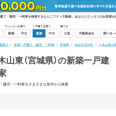
戸建て・建売・一軒家を検索するならニフティ不動産。あなたにピッタリのお部屋を
マンションを買う
一戸建てを買う
建てる
新築
中古
新築
中古
土地
不動産会社
調べる
産購入
新築一戸建て・建売・一軒家
宮城県
仙台市太白区
八木山東の
木山東（宮城県）の新築一戸建
家
・建売・一軒家をさまざまな条件から検索