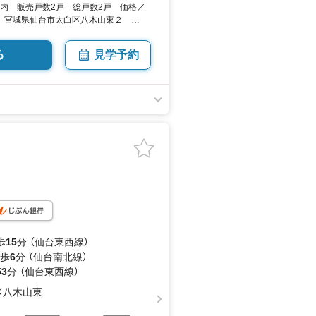
以内 販売戸数2戸 総戸数2戸 価格／
万円 宮城県仙台市太白区八木山東２
登記） 向き／▼未選択 by SUUMO
る
見学予約
歩
15
分 （仙台東西線）
 歩
6
分 （仙台南北線）
53
分 （仙台東西線）
区八木山東