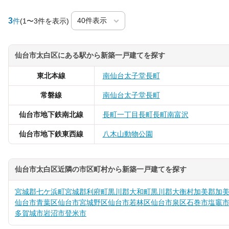
3
件
(1〜3件を表示)
仙台市太白区にある駅から新築一戸建てを探す
東北本線
南仙台
太子堂
長町
常磐線
南仙台
太子堂
長町
仙台市地下鉄南北線
長町一丁目
長町
長町南
富沢
仙台市地下鉄東西線
八木山動物公園
仙台市太白区近隣の市区町村から新築一戸建てを探す
宮城郡七ケ浜町
宮城郡利府町
黒川郡大和町
黒川郡大衡村
加美郡加
仙台市青葉区
仙台市宮城野区
仙台市若林区
仙台市泉区
石巻市
塩竈
多賀城市
岩沼市
登米市