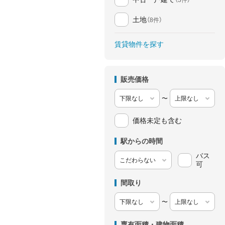
土地
（8件）
賃貸物件を探す
販売価格
〜
価格未定も含む
駅からの時間
バス
可
間取り
〜
専有面積・建物面積