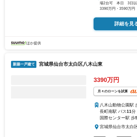
場2台可 本日 3日
3390万円・3590
4LDK 96.05平米（
詳細を見
ほか提供
宮城県仙台市太白区八木山東
新築一戸建て
3390万円
月々のローンを試算
八木山動物公園駅 
長町南駅 バス
11
分
国際センター駅 歩
宮城県仙台市太白