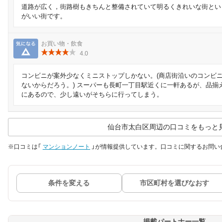
道路が広く，街路樹もきちんと整備されていて明るくきれいな街とい
がいい街です。
気になる
お買い物・飲食
4.0
コンビニが案外少なくミニストップしかない。(商店街沿いのコンビ
ないからだろう。) スーパーも長町一丁目駅近くに一軒あるが、品揃
にあるので、少し遠いがそちらに行ってしまう。
仙台市太白区周辺の口コミをもっと
※口コミは「
マンションノート
」が情報提供しています。口コミに関するお問い
条件を変える
市区町村を選びなおす
掲載パートナー一覧