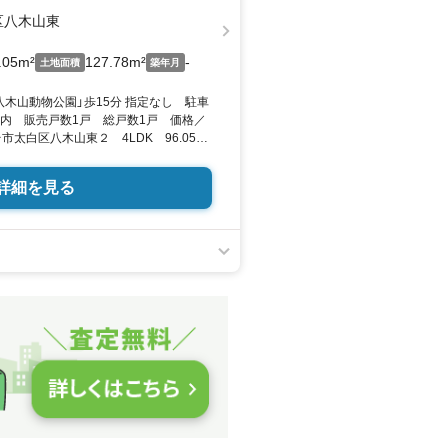
区八木山東
.05m²
127.78m²
-
土地面積
築年月
木山動物公園」歩15分 指定なし 駐車
以内 販売戸数1戸 総戸数1戸 価格／
市太白区八木山東２ 4LDK 96.05平
 向き／▼未選択 by SUUMO
詳細を見る