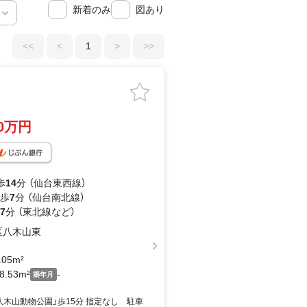
新着のみ
図あり
<<
<
1
>
>>
90万円
歩
14
分 （仙台東西線）
 歩
7
分 （仙台南北線）
7
分 （東北線
など
）
区八木山東
.05m²
8.53m²
-
築年月
木山動物公園」歩15分 指定なし 駐車