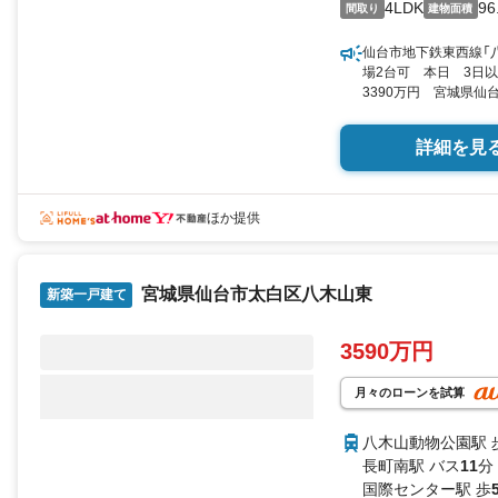
4LDK
96
間取り
建物面積
仙台市地下鉄東西線「八
場2台可 本日 3日
3390万円 宮城県仙台
米（29.05坪）（登記）
詳細を見
ほか提供
宮城県仙台市太白区八木山東
新築一戸建て
3590万円
月々のローンを試算
八木山動物公園駅 
長町南駅 バス
11
分
国際センター駅 歩