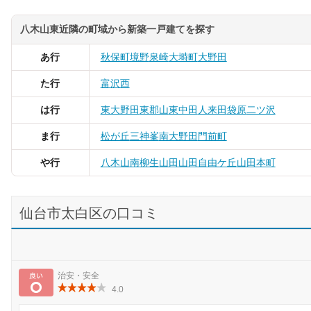
八木山東近隣の町域から新築一戸建てを探す
あ行
秋保町境野
泉崎
大塒町
大野田
た行
富沢西
は行
東大野田
東郡山
東中田
人来田
袋原
二ツ沢
ま行
松が丘
三神峯
南大野田
門前町
や行
八木山南
柳生
山田
山田自由ケ丘
山田本町
仙台市太白区の口コミ
良い
治安・安全
4.0