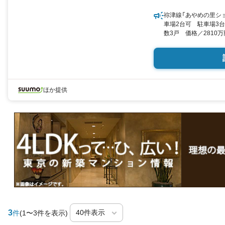
祢津線「あやめの里ショ
車場2台可 駐車場3
数3戸 価格／2810
667-1、667-2 3LD
記） 向き／▼未選択 by
ほか提供
3
件
(1〜3件を表示)