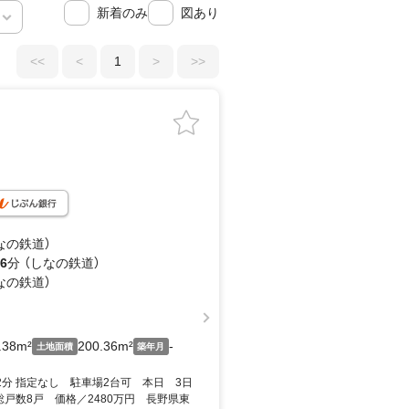
新着のみ
図あり
<<
<
1
>
>>
なの鉄道）
6
分 （しなの鉄道）
なの鉄道）
.38m²
200.36m²
-
土地面積
築年月
2分 指定なし 駐車場2台可 本日 3日
戸数8戸 価格／2480万円 長野県東