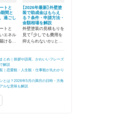
ートと
【2026年最新】外壁塗
の期間と
装で助成金はもらえ
、過ごし
る？条件・申請方法・
金額相場を解説
ートと
外壁塗装の見積もりを
いエネル
見て「少しでも費用を
届けるた
抑えられないか」と、
です。
助成金について調べて
いる方も多いのではな
まとめ｜挨拶や語尾、かわいいフレーズ
いでしょうか。 外壁
で解説
塗装の助成金は、自治
覧｜恋愛観・人生観・仕事観が丸わかり
体ごとに条件や申請手
順が細かく定められて
ンとは？2026年5月の満月の日時・方角
おり、正しく進めない
アルな意味も解説
と受給できないケース
もあります。