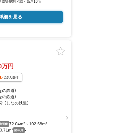
造成等規制区域・高さ10m
詳細を見る
10万円
なの鉄道）
なの鉄道）
分 （しなの鉄道）
72.04m²～102.68m²
物面積
0.71m²
-
築年月