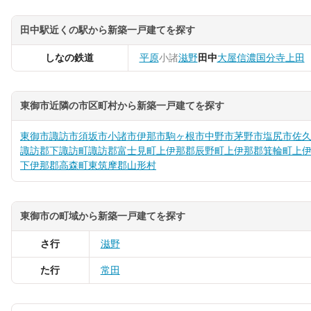
田中駅近くの駅から新築一戸建てを探す
しなの鉄道
平原
小諸
滋野
田中
大屋
信濃国分寺
上田
東御市近隣の市区町村から新築一戸建てを探す
東御市
諏訪市
須坂市
小諸市
伊那市
駒ヶ根市
中野市
茅野市
塩尻市
佐
諏訪郡下諏訪町
諏訪郡富士見町
上伊那郡辰野町
上伊那郡箕輪町
上
下伊那郡高森町
東筑摩郡山形村
東御市の町域から新築一戸建てを探す
さ行
滋野
た行
常田