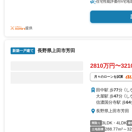
住宅性能評価付n宅地
提供
長野県上田市芳田
新築一戸建て
2810万円〜32
月々のローンを試算
田中駅 歩
77
分 （し
大屋駅 歩
47
分 （し
信濃国分寺駅 歩
64
長野県上田市芳田
3LDK・4LDK
間取り
建
288.77m²～32
土地面積