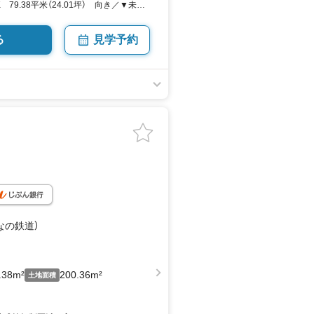
K 79.38平米（24.01坪） 向き／▼未選
る
見学予約
なの鉄道）
.38m²
200.36m²
土地面積