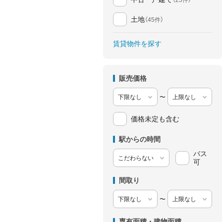
土地
（45件）
賃貸物件を探す
販売価格
〜
価格未定も含む
駅からの時間
バス
可
間取り
〜
専有面積・建物面積