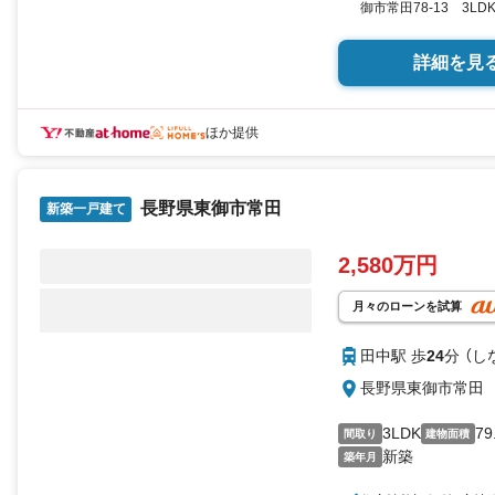
御市常田78-13 3LD
択 by SUUMO
詳細を見
ほか提供
長野県東御市常田
新築一戸建て
2,580万円
月々のローンを試算
田中駅 歩
24
分 （し
長野県東御市常田
3LDK
79
間取り
建物面積
新築
築年月