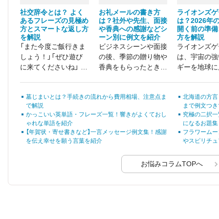
社交辞令とは？ よく
お礼メールの書き方
ライオンズゲ
あるフレーズの見極め
は？社外や先生、面接
は？2026年
方とスマートな返し方
や香典への感謝などシ
開く前の準備
を解説
ーン別に例文を紹介
方を解説
「また今度ご飯行きま
ビジネスシーンや面接
ライオンズゲ
しょう！」「ぜひ遊び
の後、季節の贈り物や
は、宇宙の強
に来てくださいね」 そ
香典をもらったときな
ギーを地球に
う言われて期待してい
ど、お礼メールを書か
めの特別な扉
たのに、実際には何も
なければいけない機会
墓じまいとは？手続きの流れから費用相場、注意点ま
北海道の方言
起こらなかったという
は意外と多いもので
で解説
まで例文つき
経験をしたことがある
す。
かっこいい英単語・フレーズ一覧！響きがよくておし
究極の二択一
方も多いのではないで
ゃれな単語を紹介
になるお題集
しょうか。
【年賀状・寄せ書きなど】一言メッセージ例文集！感謝
フラワームー
を伝え幸せを願う言葉を紹介
やスピリチュ
お悩みコラムTOPへ