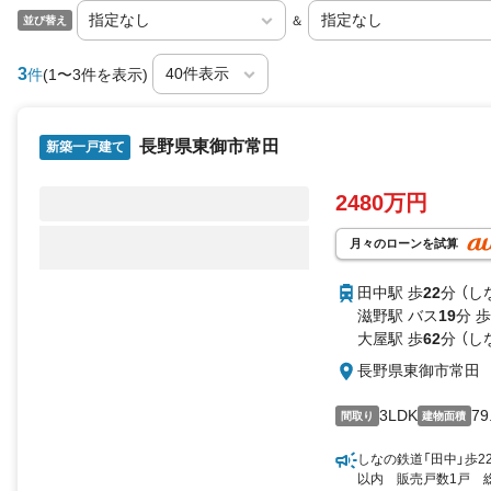
＆
並び替え
3
件
(1〜3件を表示)
長野県東御市常田
新築一戸建て
2480万円
月々のローンを試算
田中駅 歩
22
分 （し
滋野駅 バス
19
分 歩
大屋駅 歩
62
分 （し
長野県東御市常田
3LDK
79
間取り
建物面積
しなの鉄道「田中」歩2
以内 販売戸数1戸 総