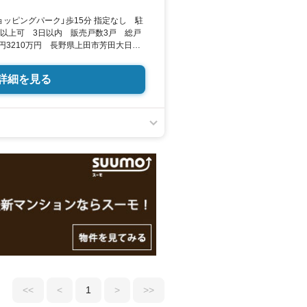
ッピングパーク」歩15分 指定なし 駐
台以上可 3日以内 販売戸数3戸 総戸
万円3210万円 長野県上田市芳田大日木
K・4LDK 72.04平米102.68平米（登
 SUUMO
詳細を見る
<<
<
1
>
>>