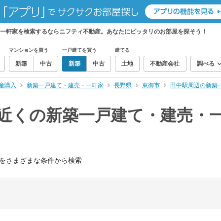
・一軒家を検索するならニフティ不動産。あなたにピッタリのお部屋を探そう！
マンションを買う
一戸建てを買う
建てる
新築
中古
新築
中古
土地
不動産会社
調べる
産購入
新築一戸建て・建売・一軒家
長野県
東御市
田中駅周辺の新築
）近くの新築一戸建て・建売・
をさまざまな条件から検索