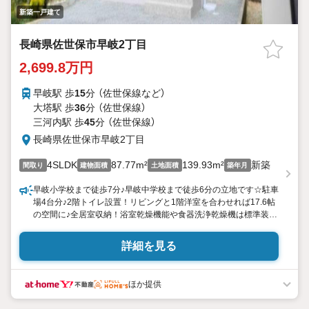
新築一戸建て
長崎県佐世保市早岐2丁目
2,699.8万円
早岐駅 歩
15
分 （佐世保線
など
）
大塔駅 歩
36
分 （佐世保線）
三河内駅 歩
45
分 （佐世保線）
長崎県佐世保市早岐2丁目
4SLDK
87.77m²
139.93m²
新築
間取り
建物面積
土地面積
築年月
早岐小学校まで徒歩7分♪早岐中学校まで徒歩6分の立地です☆駐車
場4台分♪2階トイレ設置！リビングと1階洋室を合わせれば17.6帖
の空間に♪全居室収納！浴室乾燥機能や食器洗浄乾燥機は標準装
備！
詳細を見る
■周辺環境
・佐世保市立早岐小学校まで徒歩7分（537m）
・佐世保市立早岐中学校まで徒歩6分（462m）
ほか提供
・ドラッグストアモリ早苗店まで車で2分（400m）