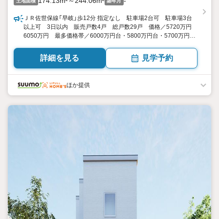
174.13m²～244.06m²
-
土地面積
築年月
ＪＲ佐世保線「早岐」歩12分 指定なし 駐車場2台可 駐車場3台
以上可 3日以内 販売戸数4戸 総戸数29戸 価格／5720万円
6050万円 最多価格帯／6000万円台・5800万円台・5700万円
台・5900万円台（各1戸） 長崎県佐世保市早苗町274番22他
3LDK 104.25平米135.74平米 向き／▼未選択 by SUUMO
詳細を見る
見学予約
ほか提供