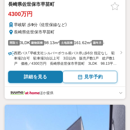
長崎県佐世保市早苗町
4300万円
早岐駅 歩
9
分 （佐世保線
など
）
長崎県佐世保市早苗町
3LDK
98.13m²
161.62m²
-
間取り
建物面積
土地面積
築年月
西肥バス「早岐支社シルバーボウル前バス停」歩6分 指定なし 駐
車場2台可 駐車場3台以上可 3日以内 販売戸数1戸 総戸数1
戸 価格／4300万円 長崎県佐世保市早苗町 3LDK 98.13平
米 向き／▼未選択 by SUUMO
詳細を見る
見学予約
ほか提供