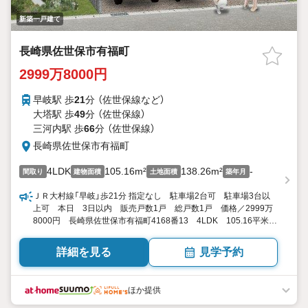
新築一戸建て
長崎県佐世保市有福町
2999万8000円
早岐駅 歩
21
分 （佐世保線
など
）
大塔駅 歩
49
分 （佐世保線）
三河内駅 歩
66
分 （佐世保線）
長崎県佐世保市有福町
4LDK
105.16m²
138.26m²
-
間取り
建物面積
土地面積
築年月
ＪＲ大村線「早岐」歩21分 指定なし 駐車場2台可 駐車場3台以
上可 本日 3日以内 販売戸数1戸 総戸数1戸 価格／2999万
8000円 長崎県佐世保市有福町4168番13 4LDK 105.16平米
（31.81坪） 向き／▼未選択 by SUUMO
詳細を見る
見学予約
ほか提供