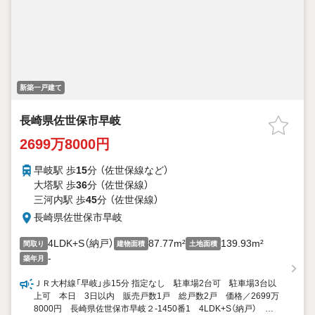
新築一戸建て
長崎県佐世保市早岐
2699万8000円
早岐駅 歩
15
分 （佐世保線
など
）
大塔駅 歩
36
分 （佐世保線）
三河内駅 歩
45
分 （佐世保線）
長崎県佐世保市早岐
4LDK+S（納戸）
87.77m²
139.93m²
間取り
建物面積
土地面積
-
築年月
ＪＲ大村線「早岐」歩15分 指定なし 駐車場2台可 駐車場3台以
上可 本日 3日以内 販売戸数1戸 総戸数2戸 価格／2699万
8000円 長崎県佐世保市早岐２-1450番1 4LDK+S（納戸）