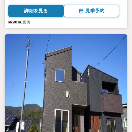
87.77平米（26.55坪） 向き／▼未選択 by SUUMO
詳細を見る
見学予約
提供