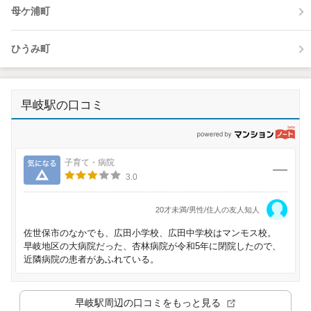
母ケ浦町
ひうみ町
早岐駅の口コミ
p
気になる
子育て・病院
3.0
20才未満/男性/住人の友人知人
佐世保市のなかでも、広田小学校、広田中学校はマンモス校。
早岐地区の大病院だった、杏林病院が令和5年に閉院したので、
近隣病院の患者があふれている。
早岐駅
周辺の口コミをもっと見る