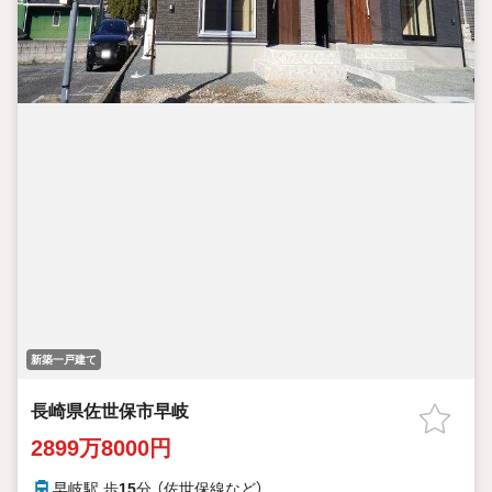
新築一戸建て
長崎県佐世保市早岐
2899万8000円
早岐駅 歩
15
分 （佐世保線
など
）