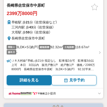
長崎県佐世保市中原町
2399万8000円
早岐駅 歩
21
分 （佐世保線
など
）
三河内駅 歩
43
分 （佐世保線）
大塔駅 歩
59
分 （佐世保線）
長崎県佐世保市中原町
3LDK+S（納戸）
92.32m²
118.67m²
間取り
建物面積
土地面積
-
築年月
ＪＲ大村線「早岐」歩21分 指定なし 駐車場2台可 駐車場3台以
上可 本日 3日以内 販売戸数1戸 総戸数1戸 価格／2399万
8000円 長崎県佐世保市中原町 3LDK+S（納戸） 92.32平米
（27.92坪） 向き／▼未選択 by SUUMO
詳細を見る
見学予約
ほか提供