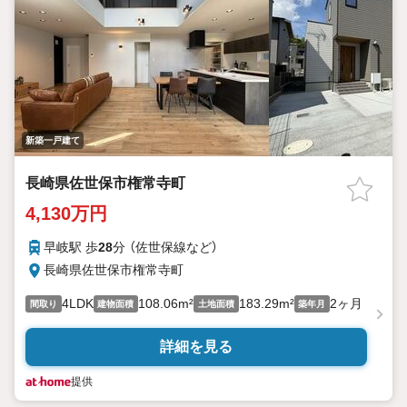
新築一戸建て
長崎県佐世保市権常寺町
4,130万円
早岐駅 歩
28
分 （佐世保線
など
）
長崎県佐世保市権常寺町
4LDK
108.06m²
183.29m²
2ヶ月
間取り
建物面積
土地面積
築年月
詳細を見る
提供