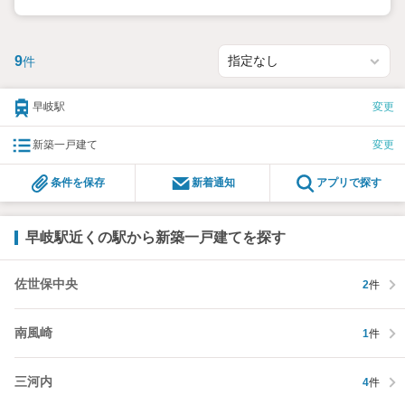
・各階トイレ設置
・収納たっぷり
・全居室6帖以上
・ウォークインクローゼット収納あります！
9
件
・照明、エアコン1基設置済み
・食器洗浄乾燥機、浴室乾燥機能付き
・断熱等性能等級5等級
早岐駅
変更
・劣化対策等級3相当
・床下の劣化を防ぎ不同沈下しにくいベタ基礎を採用
新築一戸建て
変更
■2026年10月完成予定
※工期の影響で変更になる可能性がございます。ご了承くださ
条件を保存
新着通知
アプリで探す
い。
平日のご予約もOK！開催時間/10:0018:00（火・水定休）
早岐駅近くの駅から新築一戸建てを探す
ご予約状況により、ご希望に添えない場合がございます。予めご
了承下さい。
佐世保中央
2
件
南風崎
1
件
三河内
4
件