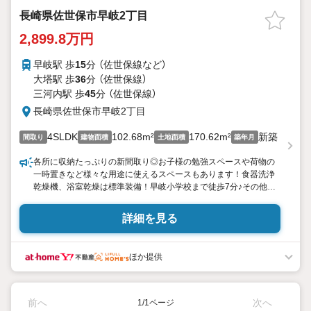
長崎県佐世保市早岐2丁目
2,899.8万円
早岐駅 歩
15
分 （佐世保線
など
）
大塔駅 歩
36
分 （佐世保線）
三河内駅 歩
45
分 （佐世保線）
長崎県佐世保市早岐2丁目
4SLDK
102.68m²
170.62m²
新築
間取り
建物面積
土地面積
築年月
各所に収納たっぷりの新間取り◎お子様の勉強スペースや荷物の
一時置きなど様々な用途に使えるスペースもあります！食器洗浄
乾燥機、浴室乾燥は標準装備！早岐小学校まで徒歩7分♪その他周
辺環境も充実☆
詳細を見る
■周辺環境
・佐世保市立早岐小学校まで徒歩7分（537m）
・佐世保市立早岐中学校まで徒歩6分（462m）
ほか提供
・ドラッグストアモリ早苗店まで車で2分（400m）
■物件情報
・駐車場3台
前へ
次へ
1/1ページ