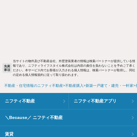
当サイトの物件及び不動産会社、外壁塗装業者の情報は検索パートナーが提供している情
報であり、ニフティライフスタイル株式会社は内容の責任を負わないことを予めご了承く
免責
事項
ださい。本サービス内でお客様が入力される個人情報は、検索パートナーが取得し、同社
の定める個人情報規約に従って取り扱われます。
不動産・住宅情報のニフティ不動産
不動産購入
新築一戸建て・建売・一軒家
ニフティ不動産
ニフティ不動産アプリ
＼Because／ ニフティ不動産
賃貸