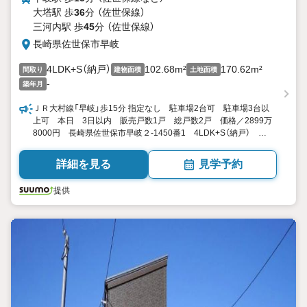
大塔駅 歩
36
分 （佐世保線）
三河内駅 歩
45
分 （佐世保線）
長崎県佐世保市早岐
4LDK+S（納戸）
102.68m²
170.62m²
間取り
建物面積
土地面積
-
築年月
ＪＲ大村線「早岐」歩15分 指定なし 駐車場2台可 駐車場3台以
上可 本日 3日以内 販売戸数1戸 総戸数2戸 価格／2899万
8000円 長崎県佐世保市早岐２-1450番1 4LDK+S（納戸）
102.68平米（31.06坪） 向き／▼未選択 by SUUMO
詳細を見る
見学予約
提供