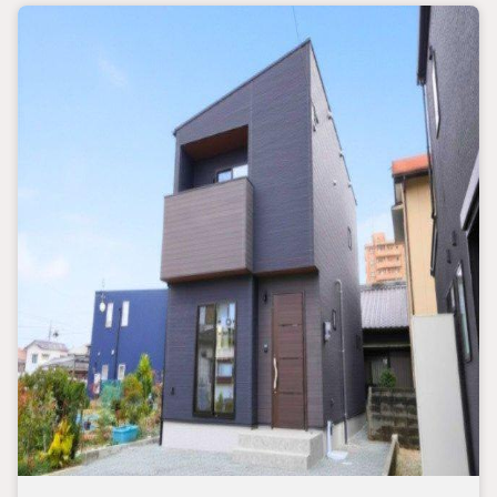
■物件情報
・駐車場4台
・全居室収納
・ウォークインクローゼット
・照明、エアコン1基設置済み
・録画機能付きインターホン設置
・各居室収納
・食器洗浄乾燥機、浴室乾燥機能
・断熱等性能等級5等級
・劣化対策等級3相当
・床下の劣化を防ぎ不同沈下しにくいベタ基礎を採用
■2026年10月完成予定
※工期の影響で変更になる可能性がございます。ご了承くださ
い。
平日のご予約もOK！開催時間/10:0018:00（火・水定休）
ご予約状況により、ご希望に添えない場合がございます。予めご
了承下さい。