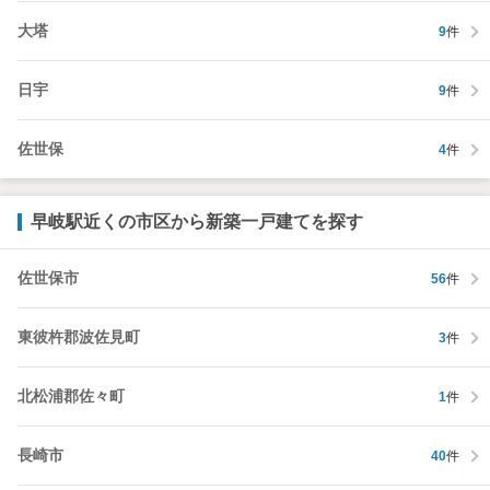
大塔
9
件
日宇
9
件
佐世保
4
件
早岐駅近くの市区から新築一戸建てを探す
佐世保市
56
件
東彼杵郡波佐見町
3
件
北松浦郡佐々町
1
件
長崎市
40
件