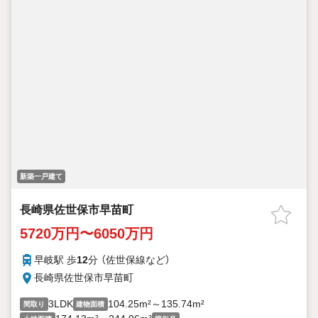
新築一戸建て
長崎県佐世保市早苗町
5720万円〜6050万円
早岐駅 歩
12
分 （佐世保線
など
）
長崎県佐世保市早苗町
3LDK
104.25m²～135.74m²
間取り
建物面積