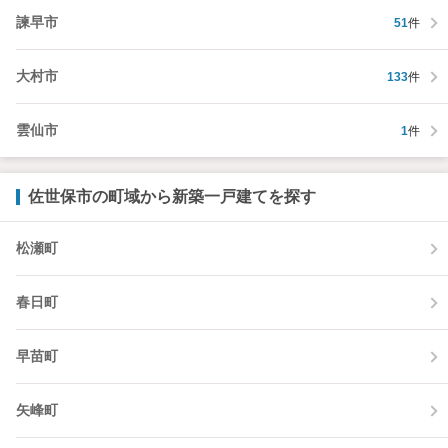
諫早市
51
件
大村市
133
件
雲仙市
1
件
佐世保市の町域から新築一戸建てを探す
松瀬町
春日町
早苗町
矢峰町