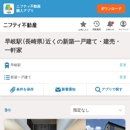
ニフティ不動産
ダウンロード
購入アプリ
お知らせ
閲覧履歴
マイページ
お気に入り
早岐駅（長崎県）近くの新築一戸建て・建売・
一軒家
早岐駅
変更
新築一戸建て
変更
条件を保存
新着通知
アプリで探す
9
件