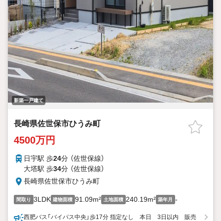
新築一戸建て
長崎県佐世保市ひうみ町
4500万円
日宇駅 歩
24
分 （佐世保線）
大塔駅 歩
34
分 （佐世保線）
長崎県佐世保市ひうみ町
3LDK
91.09m²
240.19m²
-
間取り
建物面積
土地面積
築年月
西肥バス「バイパス中央」歩17分 指定なし 本日 3日以内 販売