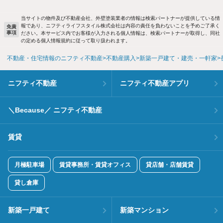
当サイトの物件及び不動産会社、外壁塗装業者の情報は検索パートナーが提供している情
報であり、ニフティライフスタイル株式会社は内容の責任を負わないことを予めご了承く
免責
事項
ださい。本サービス内でお客様が入力される個人情報は、検索パートナーが取得し、同社
の定める個人情報規約に従って取り扱われます。
不動産・住宅情報のニフティ不動産
不動産購入
新築一戸建て・建売・一軒家
ニフティ不動産
ニフティ不動産アプリ
＼Because／ ニフティ不動産
賃貸
月極駐車場
賃貸事務所・賃貸オフィス
貸店舗・店舗賃貸
貸し倉庫
新築一戸建て
新築マンション