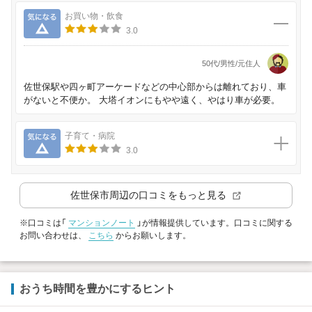
気になる
お買い物・飲食
3.0
50代/男性/元住人
佐世保駅や四ヶ町アーケードなどの中心部からは離れており、車
がないと不便か。 大塔イオンにもやや遠く、やはり車が必要。
気になる
子育て・病院
3.0
佐世保市
周辺の口コミをもっと見る
※口コミは「
マンションノート
」が情報提供しています。口コミに関する
お問い合わせは、
こちら
からお願いします。
おうち時間を豊かにするヒント