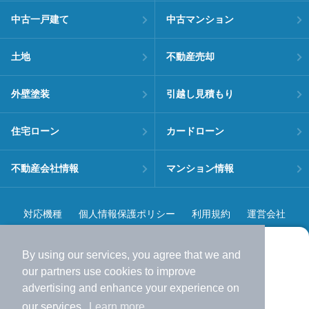
中古一戸建て
中古マンション
土地
不動産売却
外壁塗装
引越し見積もり
住宅ローン
カードローン
不動産会社情報
マンション情報
対応機種
個人情報保護ポリシー
利用規約
運営会社
ヘルプ・お問い合わせ
採用情報
By using our services, you agree that we and
より使いやすくなった
our
partners
use cookies to improve
アプリで物件探ししませんか？
advertising and enhance your experience on
✔️
サクサク動く地図で物件検索
our services.
Learn more