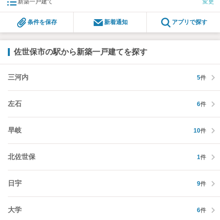
新築一戸建て
変更
条件を保存
新着通知
アプリで探す
佐世保市の駅から新築一戸建てを探す
三河内
5
件
左石
6
件
早岐
10
件
北佐世保
1
件
日宇
9
件
大学
6
件