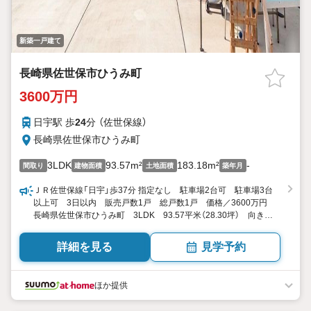
新築一戸建て
長崎県佐世保市ひうみ町
3600万円
日宇駅 歩
24
分 （佐世保線）
長崎県佐世保市ひうみ町
3LDK
93.57m²
183.18m²
-
間取り
建物面積
土地面積
築年月
ＪＲ佐世保線「日宇」歩37分 指定なし 駐車場2台可 駐車場3台
以上可 3日以内 販売戸数1戸 総戸数1戸 価格／3600万円
長崎県佐世保市ひうみ町 3LDK 93.57平米（28.30坪） 向き／
▼未選択 by SUUMO
詳細を見る
見学予約
ほか提供