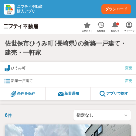
ニフティ不動産
ダウンロード
購入アプリ
お知らせ
閲覧履歴
マイページ
お気に入り
佐世保市ひうみ町（長崎県）の新築一戸建て・
建売・一軒家
ひうみ町
変更
新築一戸建て
変更
条件を保存
新着通知
アプリで探す
6
件