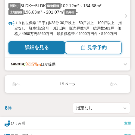
3LDK〜5LDK
102.12m²～134.68m²
間取り
建物面積
196.63m²～201.07m²
-
土地面積
築年月
ＪＲ佐世保線「日宇」歩28分 30戸以上 50戸以上 100戸以上 指
定なし 駐車場2台可 3日以内 販売戸数4戸 総戸数583戸 価
格／4980万円5560万円 最多価格帯／4900万円台・5400万円
台・5500万円台（各1戸） 長崎県佐世保市ひうみ町1530-21他
3LDK5LDK 102.12平米134.68平米 向き／▼未選択 by
詳細を見る
見学予約
SUUMO
ほか提供
前へ
次へ
1/1ページ
6
件
ひうみ町
変更