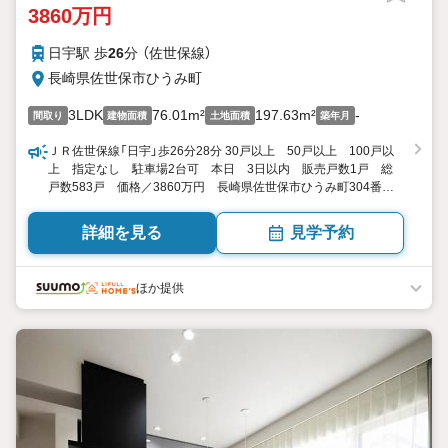
3860万円
日宇駅 歩
26
分 （佐世保線）
長崎県佐世保市ひうみ町
3LDK
76.01m²
197.63m²
-
間取り
建物面積
土地面積
築年月
ＪＲ佐世保線「日宇」歩26分28分 30戸以上 50戸以上 100戸以
上 指定なし 駐車場2台可 本日 3日以内 販売戸数1戸 総
戸数583戸 価格／3860万円 長崎県佐世保市ひうみ町304番
55 3LDK 76.01平米 向き／▼未選択 by SUUMO
詳細を見る
見学予約
ほか提供