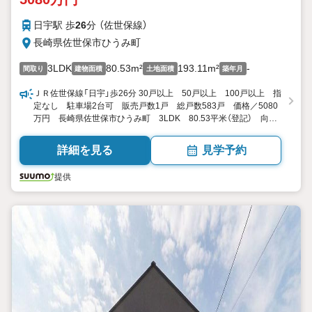
日宇駅 歩
26
分 （佐世保線）
長崎県佐世保市ひうみ町
3LDK
80.53m²
193.11m²
-
間取り
建物面積
土地面積
築年月
ＪＲ佐世保線「日宇」歩26分 30戸以上 50戸以上 100戸以上 指
定なし 駐車場2台可 販売戸数1戸 総戸数583戸 価格／5080
万円 長崎県佐世保市ひうみ町 3LDK 80.53平米（登記） 向き
／▼未選択 by SUUMO
詳細を見る
見学予約
提供