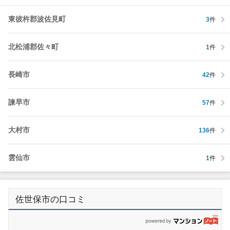
東彼杵郡波佐見町
3
件
北松浦郡佐々町
1
件
長崎市
42
件
諫早市
57
件
大村市
136
件
雲仙市
1
件
佐世保市の口コミ
p