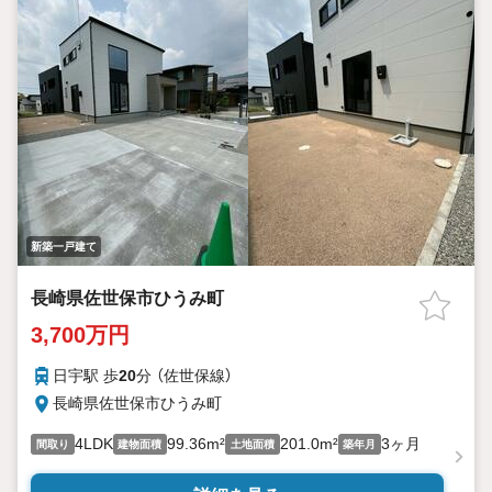
新築一戸建て
長崎県佐世保市ひうみ町
3,700万円
日宇駅 歩
20
分 （佐世保線）
長崎県佐世保市ひうみ町
4LDK
99.36m²
201.0m²
3ヶ月
間取り
建物面積
土地面積
築年月