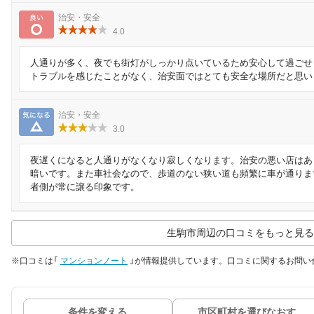
良い
治安・安全
4.0
人通りが多く、夜でも街灯がしっかり点いているため安心して過ごせ
トラブルを感じたことがなく、治安面ではとても安全な場所だと思い
気になる
治安・安全
3.0
夜遅くになると人通りがなくなり寂しくなります。治安の悪い店はあ
暗いです。また車社会なので、歩道のない狭い道も頻繁に車が通りま
者側が常に譲る印象です。
生駒市周辺の口コミをもっと見る
※口コミは「
マンションノート
」が情報提供しています。口コミに関するお問い
条件を変える
市区町村を選びなおす