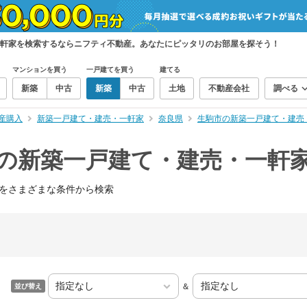
一軒家を検索するならニフティ不動産。あなたにピッタリのお部屋を探そう！
マンションを買う
一戸建てを買う
建てる
新築
中古
新築
中古
土地
不動産会社
調べる
産購入
新築一戸建て・建売・一軒家
奈良県
生駒市の新築一戸建て・建売
）の新築一戸建て・建売・一軒
をさまざまな条件から検索
＆
並び替え