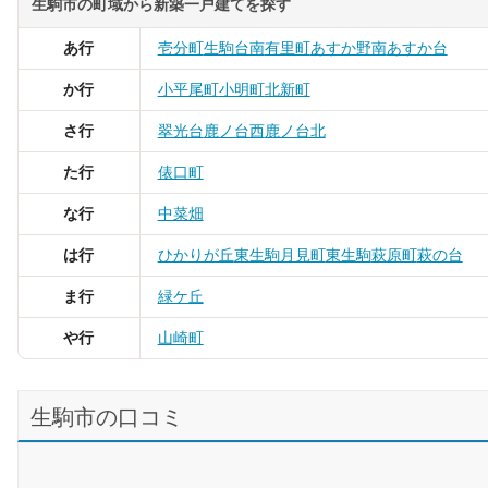
生駒市の町域から新築一戸建てを探す
あ行
壱分町
生駒台南
有里町
あすか野南
あすか台
か行
小平尾町
小明町
北新町
さ行
翠光台
鹿ノ台西
鹿ノ台北
た行
俵口町
な行
中菜畑
は行
ひかりが丘
東生駒月見町
東生駒
萩原町
萩の台
ま行
緑ケ丘
や行
山崎町
生駒市の口コミ