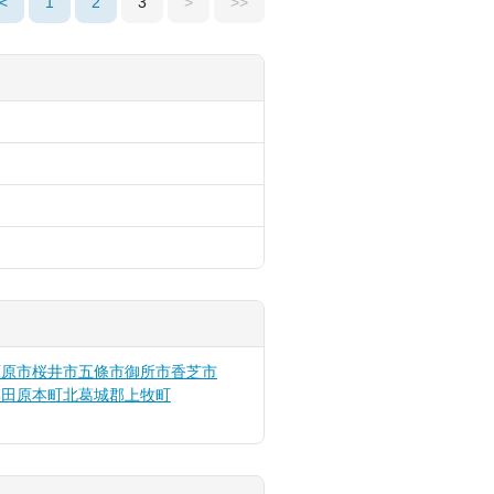
<
1
2
3
>
>>
橿原市
桜井市
五條市
御所市
香芝市
郡田原本町
北葛城郡上牧町