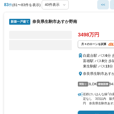
83
<<
件
(81〜83件を表示)
奈良県生駒市あすか野南
新築一戸建て
3498万円
月々のローンを試算
白庭台駅 バス
6
分 
富雄駅 バス
8
分 歩
1
東生駒駅 バス
13
分
奈良県生駒市あす
3LDK
94
間取り
建物面積
近鉄けいはんな線「白庭
定なし 3日以内 販売
円 奈良県生駒市あすか野
（登記） 向き／▼未選択 