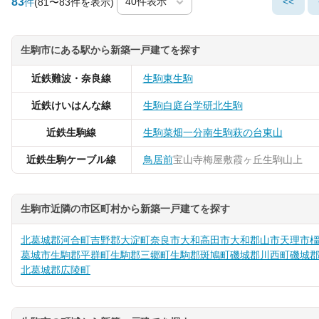
83
<<
件
(81〜83件を表示)
生駒市にある駅から新築一戸建てを探す
近鉄難波・奈良線
生駒
東生駒
近鉄けいはんな線
生駒
白庭台
学研北生駒
近鉄生駒線
生駒
菜畑
一分
南生駒
萩の台
東山
近鉄生駒ケーブル線
鳥居前
宝山寺
梅屋敷
霞ヶ丘
生駒山上
生駒市近隣の市区町村から新築一戸建てを探す
北葛城郡河合町
吉野郡大淀町
奈良市
大和高田市
大和郡山市
天理市
葛城市
生駒郡平群町
生駒郡三郷町
生駒郡斑鳩町
磯城郡川西町
磯城
北葛城郡広陵町