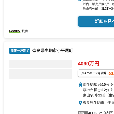
以内 販売戸数2戸 総
駒市壱分町 3LDK+S（
き／▼未選択 by SUU
詳細を見
提供
奈良県生駒市小平尾町
新築一戸建て
4090万円
月々のローンを試算
南生駒駅 歩
10
分 （
萩の台駅 歩
12
分 （
東山駅 歩
22
分 （生
奈良県生駒市小平
4LDK+2S（納戸）
間取り