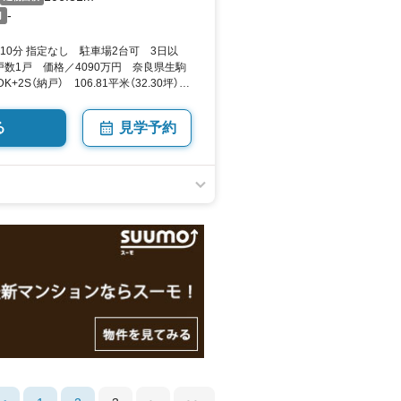
-
月
10分 指定なし 駐車場2台可 3日以
数1戸 価格／4090万円 奈良県生駒
K+2S（納戸） 106.81平米（32.30坪）
by SUUMO
る
見学予約