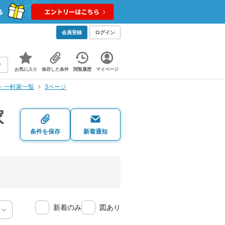
会員登録
ログイン
お気に入り
保存した条件
閲覧履歴
マイページ
・一軒家一覧
3ページ
家
条件を保存
新着通知
新着のみ
図あり