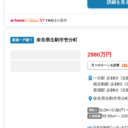
詳細を見
ほか提供
奈良県生駒市壱分町
新築一戸建て
2980万円
月々のローンを試算
一分駅 歩
10
分 （生
南生駒駅 歩
19
分 （
菜畑駅 歩
20
分 （生
奈良県生駒市壱分
3LDK+S（納戸）
間取り
99.99m²～100
土地面積
近鉄生駒線「一分」歩1