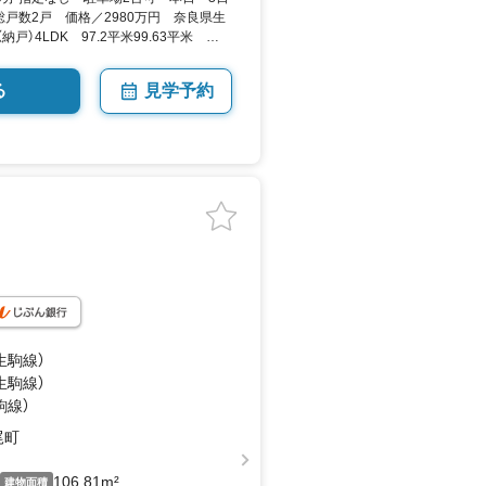
戸数2戸 価格／2980万円 奈良県生
納戸）4LDK 97.2平米99.63平米 向
MO
る
見学予約
生駒線）
生駒線）
駒線）
尾町
106.81m²
建物面積