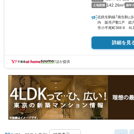
142.26m²
土地面積
築年
近鉄生駒線「南生駒」歩
内 販売戸数1戸 総戸
市小平尾町366-6 4LD
（実測） 向き／▼未選択 
詳細を見
ほか提供