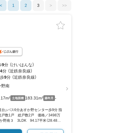
<
1
2
3
>
>>
歩
9
分 （けいはんな）
4
分 （近鉄奈良線）
 歩
9
分 （近鉄奈良線）
か野南
.17m²
183.31m²
-
土地面積
築年月
台」バス6分あすか野センター歩9分 指
戸数1戸 総戸数2戸 価格／3498万
南３ 3LDK 94.17平米（28.48坪）
by SUUMO