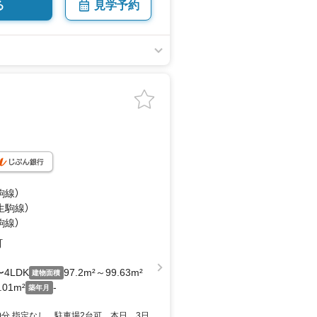
る
見学予約
駒線）
生駒線）
駒線）
町
〜4LDK
97.2m²～99.63m²
建物面積
.01m²
-
築年月
0分 指定なし 駐車場2台可 本日 3日