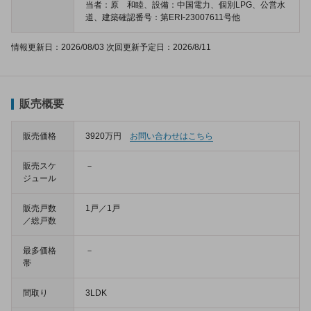
当者：原 和睦、設備：中国電力、個別LPG、公営水
道、建築確認番号：第ERI-23007611号他
情報更新日：2026/08/03 次回更新予定日：2026/8/11
販売概要
販売価格
3920万円
お問い合わせはこちら
販売スケ
－
ジュール
販売戸数
1戸／1戸
／総戸数
最多価格
－
帯
間取り
3LDK