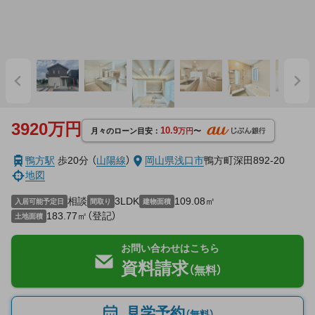
3920万円
10.9
月々のローン目安：
万円
〜
鴨方駅
歩20分
（
山陽線
）
岡山県
浅口市
鴨方町深田892-20
地図
相談
3LDK
109.08㎡
入居可能予定日
間取り
建物面積
183.77㎡（登記）
土地面積
お問い合わせはこちら
資料請求
（無料）
見学予約
（無料）