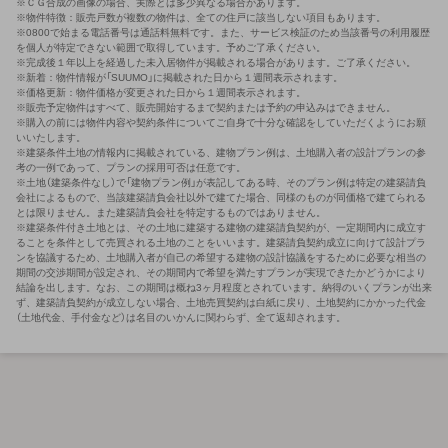
※ＣＧ合成の画像の場合、実際とは多少異なる場合があります。
※物件特徴：販売戸数が複数の物件は、全ての住戸に該当しない項目もあります。
※0800で始まる電話番号は通話料無料です。また、サービス検証のため当該番号の利用履歴
を個人が特定できない範囲で取得しています。予めご了承ください。
※完成後１年以上を経過した未入居物件が掲載される場合があります。ご了承ください。
※新着：物件情報が「SUUMO」に掲載された日から１週間表示されます。
※価格更新：物件価格が変更された日から１週間表示されます。
※販売予定物件はすべて、販売開始するまで契約または予約の申込みはできません。
※購入の前には物件内容や契約条件についてご自身で十分な確認をしていただくようにお願
いいたします。
※建築条件土地の情報内に掲載されている、建物プラン例は、土地購入者の設計プランの参
考の一例であって、プランの採用可否は任意です。
※土地（建築条件なし）で「建物プラン例」が表記してある時、そのプラン例は特定の建築請負
会社によるもので、当該建築請負会社以外で建てた場合、同様のものが同価格で建てられる
とは限りません。また建築請負会社を特定するものではありません。
※建築条件付き土地とは、その土地に建築する建物の建築請負契約が、一定期間内に成立す
ることを条件として売買される土地のことをいいます。建築請負契約成立に向けて設計プラ
ンを協議するため、土地購入者が自己の希望する建物の設計協議をするために必要な相当の
期間の交渉期間が設定され、その期間内で希望を満たすプランが実現できたかどうかにより
結論を出します。なお、この期間は概ね3ヶ月程度とされています。納得のいくプランが出来
ず、建築請負契約が成立しない場合、土地売買契約は白紙に戻り、土地契約にかかった代金
（土地代金、手付金など）は名目のいかんに関わらず、全て返却されます。