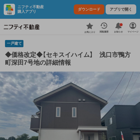
ニフティ不動産
ダウンロード
アプリで開く
購入アプリ
お知らせ
閲覧履歴
マイページ
お気に入り
一戸建て
◆価格改定◆【セキスイハイム】 浅口市鴨方
町深田7号地の詳細情報