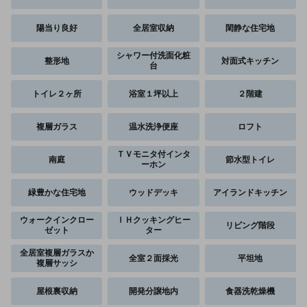
陽当り良好
全居室収納
閑静な住宅地
シャワー付洗面化粧
整形地
対面式キッチン
台
トイレ２ヶ所
浴室１坪以上
２階建
複層ガラス
温水洗浄便座
ロフト
ＴＶモニタ付インタ
南庭
節水型トイレ
ーホン
緑豊かな住宅地
ウッドデッキ
アイランドキッチン
ウォークインクロー
ＩＨクッキングヒー
リビング階段
ゼット
ター
全居室複層ガラスか
全室２面採光
平坦地
複層サッシ
屋根裏収納
開発分譲地内
食器洗乾燥機