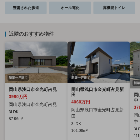
整備された歩道
オール電化
高機能トイレ
近隣のおすすめ物件
新築一戸建て
新築一戸建て
新築
岡山県浅口市金光町占見
岡山県浅口市金光町占見新
岡
田
3980万円
中
4060万円
岡山県浅口市金光町占見
37
岡山県浅口市金光町占見新
3LDK
岡
田
87.96m²
中
3LDK
3L
101.08m²
111