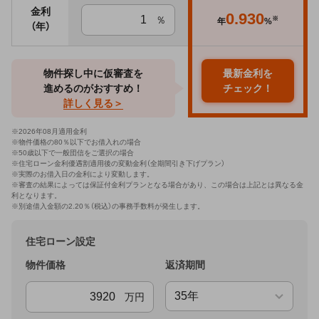
金利
0.930
％
※
年
%
（年）
物件探し中に仮審査を
最新金利を
進めるのがおすすめ！
チェック！
詳しく見る＞
※
2026年08月適用金利
※物件価格の80％以下でお借入れの場合
※50歳以下で一般団信をご選択の場合
※住宅ローン金利優遇割適用後の変動金利（全期間引き下げプラン）
※実際のお借入日の金利により変動します。
※審査の結果によっては保証付金利プランとなる場合があり、この場合は上記とは異なる金
利となります。
※別途借入金額の2.20％（税込）の事務手数料が発生します。
住宅ローン設定
物件価格
返済期間
万円