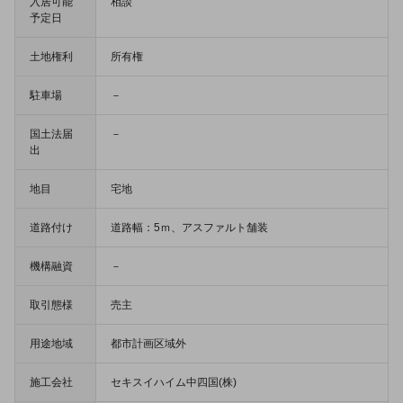
入居可能
相談
予定日
土地権利
所有権
駐車場
－
国土法届
－
出
地目
宅地
道路付け
道路幅：5ｍ、アスファルト舗装
機構融資
－
取引態様
売主
用途地域
都市計画区域外
施工会社
セキスイハイム中四国(株)