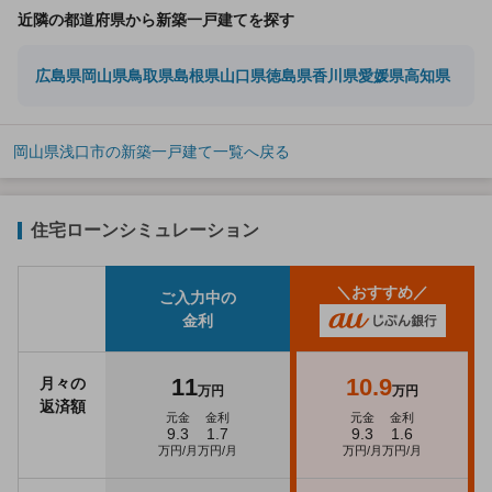
近隣の都道府県から新築一戸建てを探す
広島県
岡山県
鳥取県
島根県
山口県
徳島県
香川県
愛媛県
高知県
岡山県浅口市の新築一戸建て一覧へ戻る
住宅ローンシミュレーション
＼おすすめ／
ご入力中の
金利
11
10.9
月々の
万円
万円
返済額
元金
金利
元金
金利
9.3
1.7
9.3
1.6
万円/月
万円/月
万円/月
万円/月