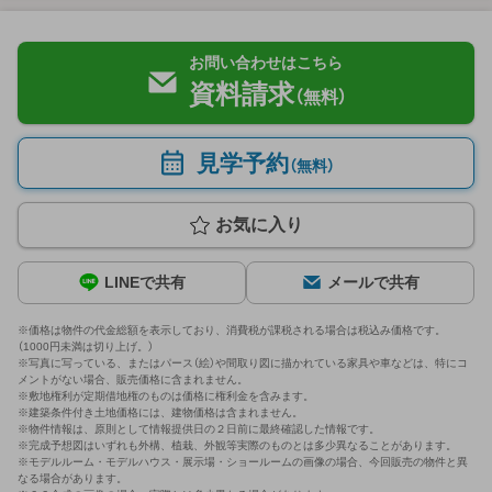
お問い合わせはこちら
資料請求
（無料）
見学予約
（無料）
お気に入り
LINEで共有
メールで共有
※価格は物件の代金総額を表示しており、消費税が課税される場合は税込み価格です。
（1000円未満は切り上げ。）
※写真に写っている、またはパース（絵）や間取り図に描かれている家具や車などは、特にコ
メントがない場合、販売価格に含まれません。
※敷地権利が定期借地権のものは価格に権利金を含みます。
※建築条件付き土地価格には、建物価格は含まれません。
※物件情報は、原則として情報提供日の２日前に最終確認した情報です。
※完成予想図はいずれも外構、植栽、外観等実際のものとは多少異なることがあります。
※モデルルーム・モデルハウス・展示場・ショールームの画像の場合、今回販売の物件と異
なる場合があります。