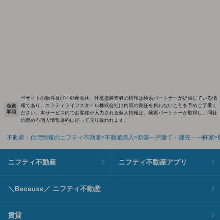
当サイトの物件及び不動産会社、外壁塗装業者の情報は検索パートナーが提供している情
報であり、ニフティライフスタイル株式会社は内容の責任を負わないことを予めご了承く
免責
事項
ださい。本サービス内でお客様が入力される個人情報は、検索パートナーが取得し、同社
の定める個人情報規約に従って取り扱われます。
不動産・住宅情報のニフティ不動産
不動産購入
新築一戸建て・建売・一軒家
ニフティ不動産
ニフティ不動産アプリ
＼Because／ ニフティ不動産
賃貸