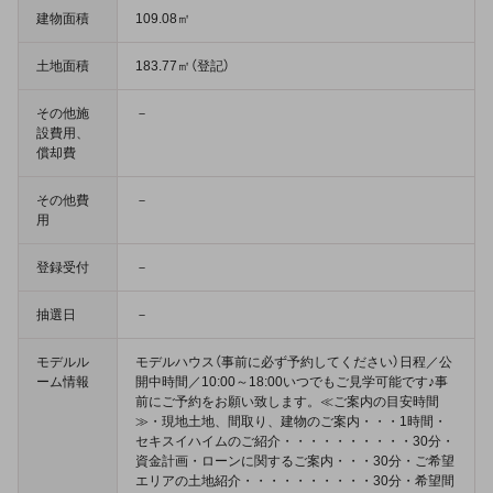
建物面積
109.08㎡
土地面積
183.77㎡（登記）
その他施
－
設費用、
償却費
その他費
－
用
登録受付
－
抽選日
－
モデルル
モデルハウス（事前に必ず予約してください）日程／公
ーム情報
開中時間／10:00～18:00いつでもご見学可能です♪事
前にご予約をお願い致します。≪ご案内の目安時間
≫・現地土地、間取り、建物のご案内・・・1時間・
セキスイハイムのご紹介・・・・・・・・・・30分・
資金計画・ローンに関するご案内・・・30分・ご希望
エリアの土地紹介・・・・・・・・・・30分・希望間