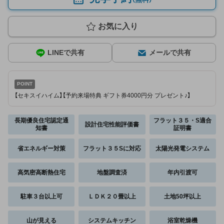
お気に入り
LINEで共有
メールで共有
POINT
【セキスイハイム】【予約来場特典 ギフト券4000円分 プレゼント♪】
長期優良住宅認定通
フラット３５・S適合
設計住宅性能評価書
知書
証明書
省エネルギー対策
フラット３５Sに対応
太陽光発電システム
高気密高断熱住宅
地盤調査済
年内引渡可
駐車３台以上可
ＬＤＫ２０畳以上
土地50坪以上
山が見える
システムキッチン
浴室乾燥機