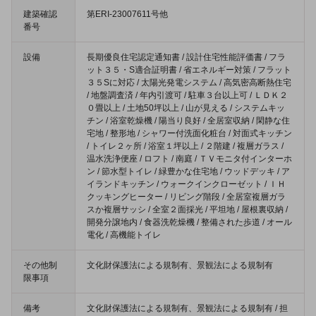
建築確認
第ERI-23007611号他
番号
設備
長期優良住宅認定通知書 / 設計住宅性能評価書 / フラ
ット３５・S適合証明書 / 省エネルギー対策 / フラット
３５Sに対応 / 太陽光発電システム / 高気密高断熱住宅
/ 地盤調査済 / 年内引渡可 / 駐車３台以上可 / ＬＤＫ２
０畳以上 / 土地50坪以上 / 山が見える / システムキッ
チン / 浴室乾燥機 / 陽当り良好 / 全居室収納 / 閑静な住
宅地 / 整形地 / シャワー付洗面化粧台 / 対面式キッチン
/ トイレ２ヶ所 / 浴室１坪以上 / ２階建 / 複層ガラス /
温水洗浄便座 / ロフト / 南庭 / ＴＶモニタ付インターホ
ン / 節水型トイレ / 緑豊かな住宅地 / ウッドデッキ / ア
イランドキッチン / ウォークインクローゼット / ＩＨ
クッキングヒーター / リビング階段 / 全居室複層ガラ
スか複層サッシ / 全室２面採光 / 平坦地 / 屋根裏収納 /
開発分譲地内 / 食器洗乾燥機 / 整備された歩道 / オール
電化 / 高機能トイレ
その他制
文化財保護法による規制有、景観法による規制有
限事項
備考
文化財保護法による規制有、景観法による規制有 / 担