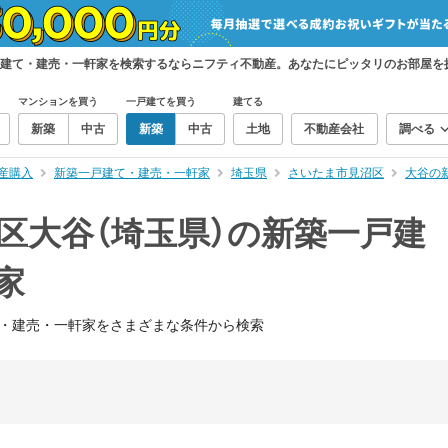
戸建て・建売・一軒家を検索するならニフティ不動産。あなたにピッタリのお部屋を
マンションを買う
一戸建てを買う
建てる
新築
中古
新築
中古
土地
不動産会社
調べる
産購入
新築一戸建て・建売・一軒家
埼玉県
さいたま市見沼区
大谷の
区大谷（埼玉県）の新築一戸建
家
・建売・一軒家をさまざまな条件から検索