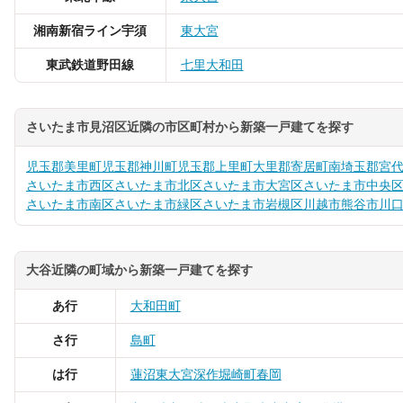
湘南新宿ライン宇須
東大宮
東武鉄道野田線
七里
大和田
さいたま市見沼区近隣の市区町村から新築一戸建てを探す
児玉郡美里町
児玉郡神川町
児玉郡上里町
大里郡寄居町
南埼玉郡宮
さいたま市西区
さいたま市北区
さいたま市大宮区
さいたま市中央
さいたま市南区
さいたま市緑区
さいたま市岩槻区
川越市
熊谷市
川
大谷近隣の町域から新築一戸建てを探す
あ行
大和田町
さ行
島町
は行
蓮沼
東大宮
深作
堀崎町
春岡