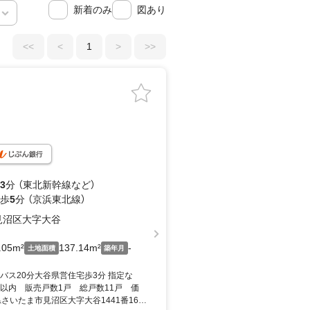
新着のみ
図あり
<<
<
1
>
>>
3
分 （東北新幹線
など
）
 歩
5
分 （京浜東北線）
見沼区大字大谷
.05m²
137.14m²
-
土地面積
築年月
バス20分大谷県営住宅歩3分 指定な
日以内 販売戸数1戸 総戸数11戸 価
県さいたま市見沼区大字大谷1441番16