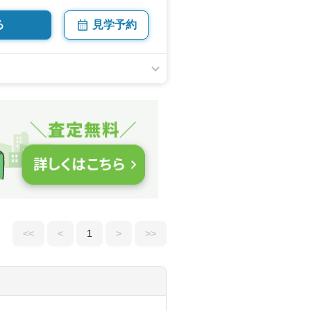
9.05坪） 向き／▼未選択 by SUUMO
る
見学予約
<<
<
1
>
>>