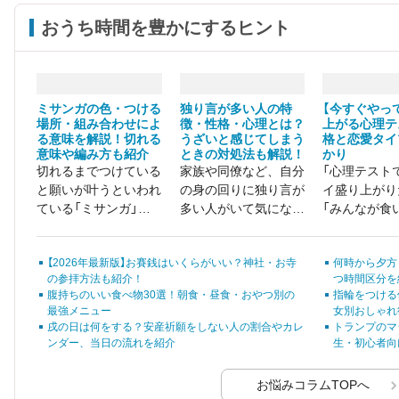
おうち時間を豊かにするヒント
ミサンガの色・つける
独り言が多い人の特
【今すぐやっ
場所・組み合わせによ
徴・性格・心理とは？
上がる心理テ
る意味を解説！切れる
うざいと感じてしまう
格と恋愛タイ
意味や編み方も紹介
ときの対処法も解説！
かり
切れるまでつけている
家族や同僚など、自分
「心理テスト
と願いが叶うといわれ
の身の回りに独り言が
イ盛り上がり
ている「ミサンガ」。
多い人がいて気になっ
「みんなが食
大切な人にプレゼント
ていませんか？ ある
白いネタがほ
しようと考えている方
いは、無意識のうちに
【2026年最新版】お賽銭はいくらがいい？神社・お寺
何時から夕方
も多いでしょう。
独り言が多くなってし
の参拝方法も紹介！
つ時間区分を
まって悩んでいる方も
腹持ちのいい食べ物30選！朝食・昼食・おやつ別の
指輪をつける
いるでしょう。
最強メニュー
女別おしゃれ
戌の日は何をする？安産祈願をしない人の割合やカレ
トランプのマ
ンダー、当日の流れを紹介
生・初心者向
お悩みコラムTOPへ