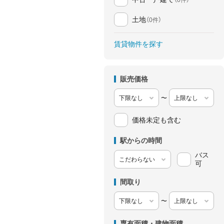
土地
（0件）
賃貸物件を探す
販売価格
〜
価格未定も含む
駅からの時間
バス
可
間取り
〜
専有面積・建物面積