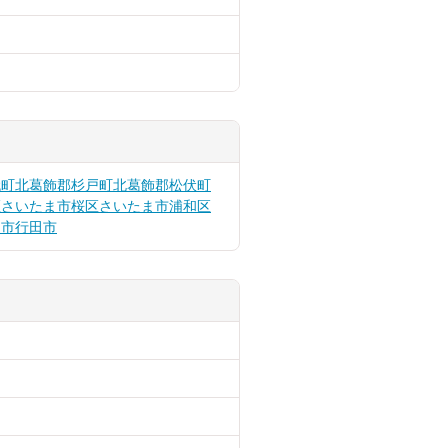
代町
北葛飾郡杉戸町
北葛飾郡松伏町
区
さいたま市桜区
さいたま市浦和区
口市
行田市