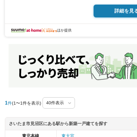
3LDK 96.05平米（2
詳細を見
ほか提供
1
件
(1〜1件を表示)
さいたま市見沼区にある駅から新築一戸建てを探す
東北本線
東大宮