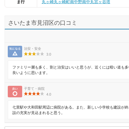
ま行
丸ヶ崎
丸ヶ崎町
南中野
南中丸
宮ヶ谷塔
さいたま市見沼区の口コミ
気になる
治安・安全
3.0
ファミリー層も多く、割と治安はいいと思うが、近くには暗い道も多
良いように思います。
良い
子育て・病院
4.0
七里駅や大和田駅周辺に病院がある。また、新しい小学校も建設が終
設の充実が見込まれると思う。