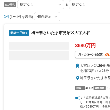
＆
並び替え
1
件
(1〜1件を表示)
埼玉県さいたま市見沼区大字大谷
新築一戸建て
3680万円
月々のローンを試算
大宮駅 バス
20
分 歩
北浦和駅 バス
23
分
埼玉県さいたま市
3LDK
96
間取り
建物面積
ＪＲ京浜東北線「大宮」
し 駐車場2台可 3
格／3680万円 埼玉