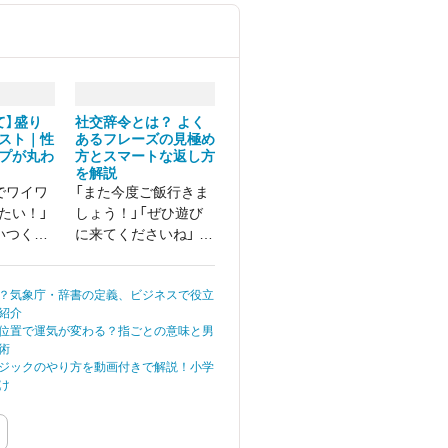
て】盛り
社交辞令とは？ よく
スト｜性
あるフレーズの見極め
プが丸わ
方とスマートな返し方
を解説
でワイワ
「また今度ご飯行きま
たい！」
しょう！」「ぜひ遊び
いつく面
に来てくださいね」 そ
しい」
う言われて期待してい
たのに、実際には何も
？気象庁・辞書の定義、ビジネスで役立
起こらなかったという
紹介
経験をしたことがある
位置で運気が変わる？指ごとの意味と男
方も多いのではないで
術
しょうか。
ジックのやり方を動画付きで解説！小学
け