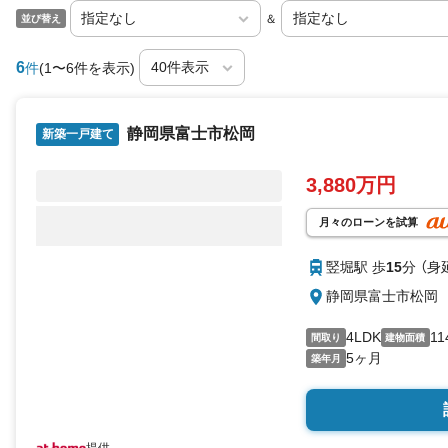
＆
並び替え
6
件
(1〜6件を表示)
静岡県富士市松岡
新築一戸建て
3,880万円
月々のローンを試算
竪堀駅 歩
15
分 （身
静岡県富士市松岡
4LDK
11
間取り
建物面積
5ヶ月
築年月