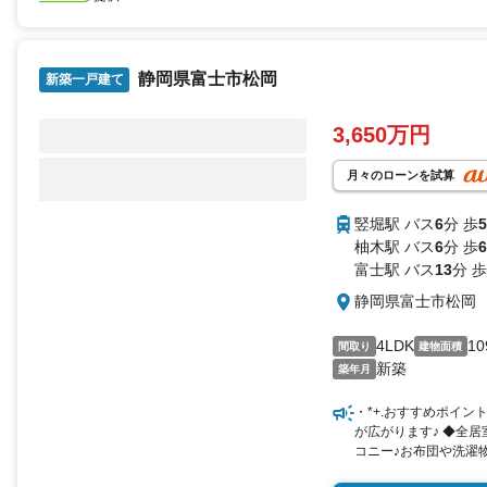
静岡県富士市松岡
新築一戸建て
3,650万円
月々のローンを試算
竪堀駅 バス
6
分 歩
5
柚木駅 バス
6
分 歩
6
富士駅 バス
13
分 歩
静岡県富士市松岡
4LDK
10
間取り
建物面積
新築
築年月
・*+.おすすめポイン
が広がります♪ ◆全居
コニー♪お布団や洗濯