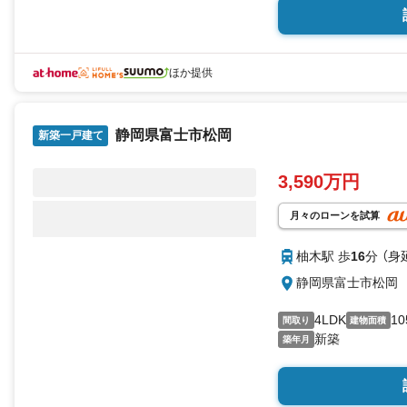
ほか提供
静岡県富士市松岡
新築一戸建て
3,590万円
月々のローンを試算
柚木駅 歩
16
分 （身
静岡県富士市松岡
4LDK
10
間取り
建物面積
新築
築年月