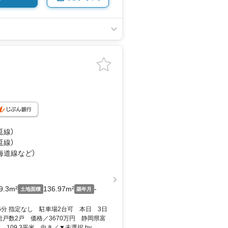
延線）
延線）
東海道線
など
）
9.3m²
136.97m²
-
土地面積
築年月
6分 指定なし 駐車場2台可 本日 3日
戸数2戸 価格／3670万円 静岡県富
K 109.3平米 向き／▼未選択 by