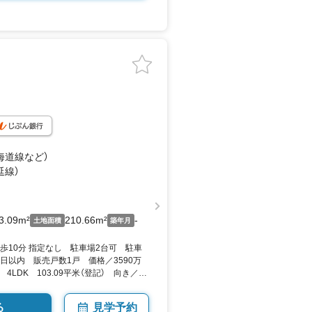
東海道線
など
）
延線）
3.09m²
210.66m²
-
土地面積
築年月
歩10分 指定なし 駐車場2台可 駐車
日以内 販売戸数1戸 価格／3590万
LDK 103.09平米（登記） 向き／▼
る
見学予約