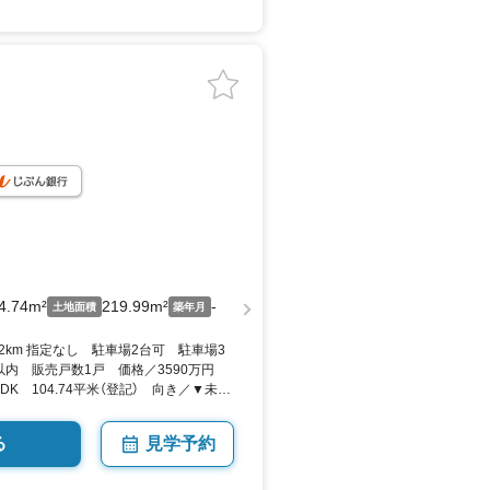
4.74m²
219.99m²
-
土地面積
築年月
.2km 指定なし 駐車場2台可 駐車場3
以内 販売戸数1戸 価格／3590万円
K 104.74平米（登記） 向き／▼未選
る
見学予約