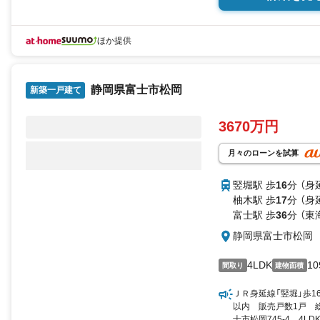
ほか提供
静岡県富士市松岡
新築一戸建て
3670万円
月々のローンを試算
竪堀駅 歩
16
分 （身
柚木駅 歩
17
分 （身
富士駅 歩
36
分 （
静岡県富士市松岡
4LDK
10
間取り
建物面積
ＪＲ身延線「竪堀」歩1
以内 販売戸数1戸 総
士市松岡745-4 4LD