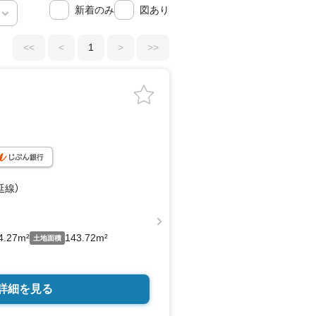
新着のみ
図あり
<<
<
1
>
>>
延線）
4.27m²
143.72m²
土地面積
詳細を見る