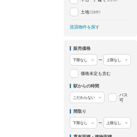
土地
（19件）
賃貸物件を探す
販売価格
〜
価格未定も含む
駅からの時間
バス
可
間取り
〜
専有面積・建物面積