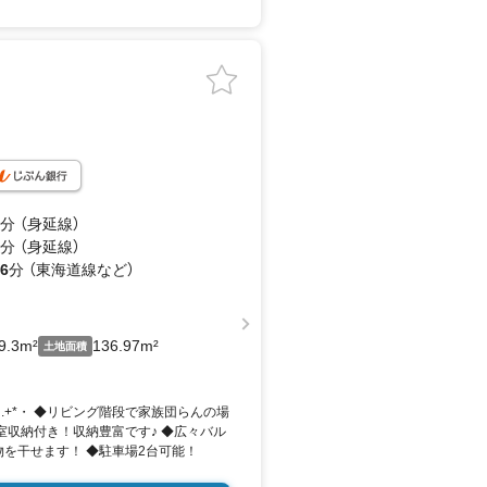
分 （身延線）
分 （身延線）
6
分 （東海道線
など
）
9.3m²
136.97m²
土地面積
ト.+*・ ◆リビング階段で家族団らんの場
室収納付き！収納豊富です♪ ◆広々バル
物を干せます！ ◆駐車場2台可能！