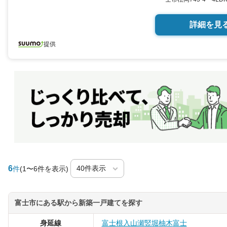
SUUMO
詳細を見
提供
6
件
(1〜6件を表示)
富士市にある駅から新築一戸建てを探す
身延線
富士根
入山瀬
竪堀
柚木
富士