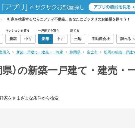
売・一軒家を検索するならニフティ不動産。あなたにピッタリのお部屋を探そう！
マンションを買う
一戸建てを買う
建てる
新築
中古
新築
中古
土地
不動産会社
調べる
産購入
新築一戸建て・建売・一軒家
静岡県
富士市
松岡の新築一戸建
岡県）の新築一戸建て・建売・
軒家をさまざまな条件から検索