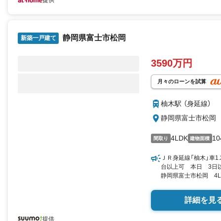
提供
静岡県富士市松岡
新築一戸建て
3590万円
月々のローンを試算
柚木駅 （身延線）
静岡県富士市松岡
4LDK
10
間取り
建物面積
ＪＲ身延線「柚木」車1
台以上可 本日 3日
静岡県富士市松岡 4LD
択 by SUUMO
詳細を見
提供