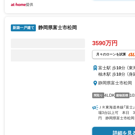
提供
静岡県富士市松岡
新築一戸建て
3590万円
月々のローンを試算
富士駅 歩
10
分 （
柚木駅 歩
10
分 （身
静岡県富士市松岡
4LDK
10
間取り
建物面積
ＪＲ東海道本線「富士」
場3台以上可 本日 3
円 静岡県富士市松岡 4
未選択 by SUUMO
詳細を見