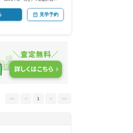
る
見学予約
<<
<
1
>
>>