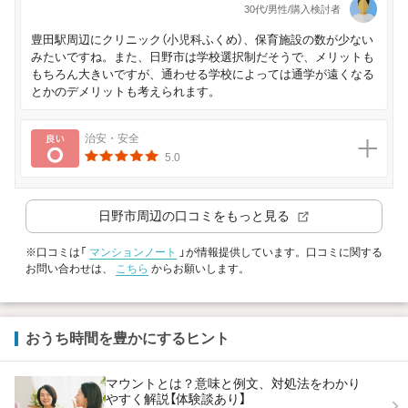
30代/男性/購入検討者
豊田駅周辺にクリニック（小児科ふくめ）、保育施設の数が少ない
みたいですね。また、日野市は学校選択制だそうで、メリットも
もちろん大きいですが、通わせる学校によっては通学が遠くなる
とかのデメリットも考えられます。
良い
治安・安全
5.0
日野市
周辺の口コミをもっと見る
※口コミは「
マンションノート
」が情報提供しています。口コミに関する
お問い合わせは、
こちら
からお願いします。
おうち時間を豊かにするヒント
マウントとは？意味と例文、対処法をわかり
やすく解説【体験談あり】