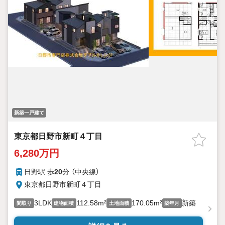
新築一戸建て
東京都日野市新町４丁目
6,280万円
日野駅 歩
20
分 （中央線）
東京都日野市新町４丁目
3LDK
112.58m²
170.05m²
新築
間取り
建物面積
土地面積
築年月