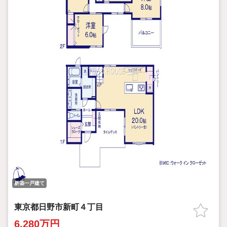
■ご案内方法
ご自宅へお迎え・最寄り駅等でお待ち合わせ、弊社へのご来社な
ど、ご相談ください。
ご希望があれば周辺環境、お客様の希望に合わせた物件などもご
案内をいたします。
お住まい探しは朝日土地建物（株）八王子店 営業2課にお任せくだ
さい！
新築一戸建て
東京都日野市新町４丁目
6,280万円