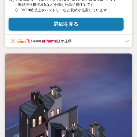
◇断熱等性能等級5などを備えた高品質住宅です
◇LDK18帖以上やパントリーなど収納が充実しています
◇駐車場完備、前面道路6m幅で車の出し入れも楽々
詳細を見る
※バザール会場には、ベビーベッドや
キッズスペースをご用意しております。
小さなお子様連れでも、安心してご来場ください！
ほか提供
資料請求、住宅ローンのご相談などお気軽にお問合せください！
スタッフ25名でお客様がご覧になったことのない情報を多数ご用
意しております。
インターネット、チラシなどに掲載できない物件も多数ございま
す！
ご案内時に他物件もご紹介可能です。 担当営業へご希望をお伝え
ください！
■ご案内方法
ご自宅へお迎え・最寄り駅等でお待ち合わせ、弊社へのご来社な
ど、ご相談ください。
ご希望があれば周辺環境、お客様の希望に合わせた物件などもご
案内をいたします。
お住まい探しは朝日土地建物（株）八王子店 営業2課にお任せくだ
さい！