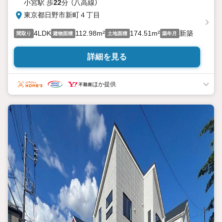
小宮駅 歩
22
分 （八高線）
東京都日野市新町４丁目
4LDK
112.98m²
174.51m²
新築
間取り
建物面積
土地面積
築年月
詳細を見る
ほか提供