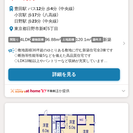
豊田駅 バス
12
分 歩
4
分 （中央線）
小宮駅 歩
17
分 （八高線）
日野駅 歩
23
分 （中央線）
東京都日野市新町5丁目
4LDK
96.88m²
120.1m²
新築
間取り
建物面積
土地面積
築年月
◇敷地面積36坪超のゆとりある敷地に佇む新築住宅全2棟です
◇断熱等性能等級5などを備えた高品質住宅です
◇LDK18帖以上やパントリーなど収納が充実しています
◇駐車場完備、前面道路6m幅で車の出し入れも楽々
詳細を見る
※バザール会場には、ベビーベッドや
キッズスペースをご用意しております。
小さなお子様連れでも、安心してご来場ください！
ほか提供
資料請求、住宅ローンのご相談などお気軽にお問合せください！
スタッフ25名でお客様がご覧になったことのない情報を多数ご用
意しております。
インターネット、チラシなどに掲載できない物件も多数ございま
す！
ご案内時に他物件もご紹介可能です。 担当営業へご希望をお伝え
ください！