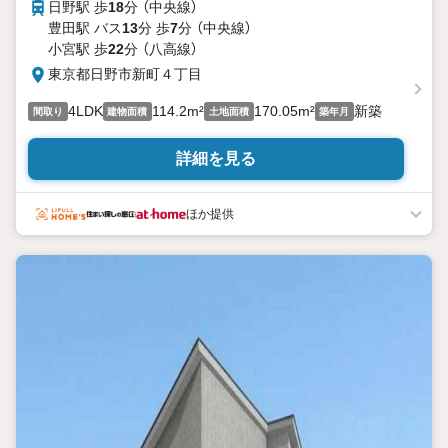
日野駅 歩
18
分 （中央線）
豊田駅 バス
13
分 歩
7
分 （中央線）
小宮駅 歩
22
分 （八高線）
東京都日野市新町４丁目
4LDK
114.2m²
170.05m²
新築
間取り
建物面積
土地面積
築年月
詳細を見る
ほか提供