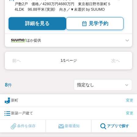
戸数2戸 価格／4280万円4680万円 東京都日野市新町５
4LDK 96.88平米（実測） 向き／▼未選択 by SUUMO
詳細を見る
見学予約
ほか提供
前へ
次へ
1/1ページ
8
件
新町
変更
新築一戸建て
変更
条件を保存
新着通知
アプリで探す