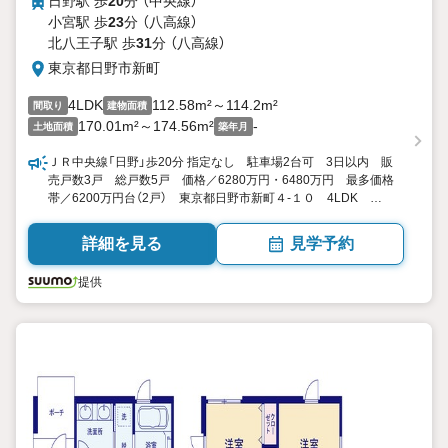
日野駅 歩
20
分 （中央線）
小宮駅 歩
23
分 （八高線）
北八王子駅 歩
31
分 （八高線）
東京都日野市新町
4LDK
112.58m²～114.2m²
間取り
建物面積
170.01m²～174.56m²
-
土地面積
築年月
ＪＲ中央線「日野」歩20分 指定なし 駐車場2台可 3日以内 販
売戸数3戸 総戸数5戸 価格／6280万円・6480万円 最多価格
帯／6200万円台（2戸） 東京都日野市新町４-１０ 4LDK
112.58平米114.2平米 向き／▼未選択 by SUUMO
詳細を見る
見学予約
提供