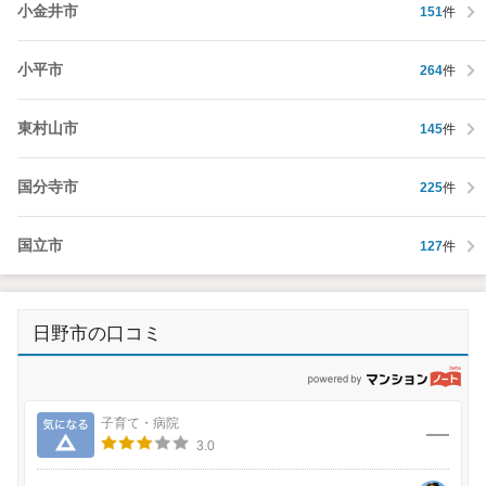
小金井市
151
件
小平市
264
件
東村山市
145
件
国分寺市
225
件
国立市
127
件
日野市の口コミ
p
気になる
子育て・病院
3.0