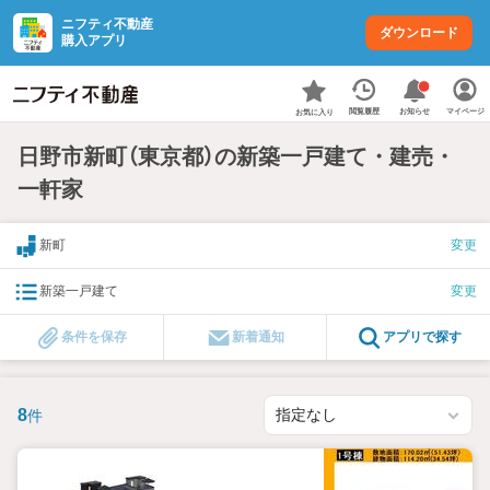
ニフティ不動産
ダウンロード
購入アプリ
お知らせ
閲覧履歴
マイページ
お気に入り
日野市新町（東京都）の新築一戸建て・建売・
一軒家
新町
変更
新築一戸建て
変更
条件を保存
新着通知
アプリで探す
8
件