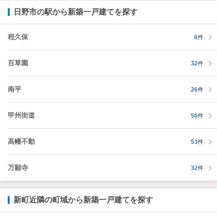
日野市の駅から新築一戸建てを探す
程久保
6
件
百草園
32
件
南平
26
件
甲州街道
50
件
高幡不動
53
件
万願寺
32
件
新町近隣の町域から新築一戸建てを探す