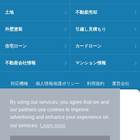
土地
不動産売却
外壁塗装
引越し見積もり
住宅ローン
カードローン
不動産会社情報
マンション情報
対応機種
個人情報保護ポリシー
利用規約
運営会社
ヘルプ・お問い合わせ
採用情報
By using our services, you agree that we and
より使いやすくなった
our
partners
use cookies to improve
アプリで物件探ししませんか？
advertising and enhance your experience on
✔️
サクサク動く地図で物件検索
our services.
Learn more
✔️
新着物件・価格変動をすぐに通知
©NIFTY Lifestyle Co., Ltd.
✔️
会員登録なし