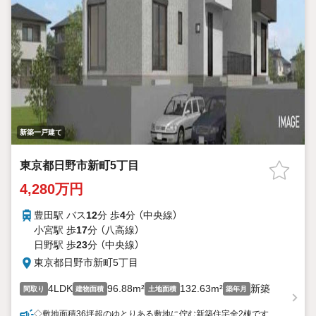
新築一戸建て
東京都日野市新町5丁目
4,280万円
豊田駅 バス
12
分 歩
4
分 （中央線）
小宮駅 歩
17
分 （八高線）
日野駅 歩
23
分 （中央線）
東京都日野市新町5丁目
4LDK
96.88m²
132.63m²
新築
間取り
建物面積
土地面積
築年月
◇敷地面積36坪超のゆとりある敷地に佇む新築住宅全2棟です