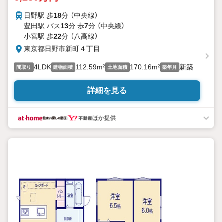
日野駅 歩
18
分 （中央線）
豊田駅 バス
13
分 歩
7
分 （中央線）
小宮駅 歩
22
分 （八高線）
東京都日野市新町４丁目
4LDK
112.59m²
170.16m²
新築
間取り
建物面積
土地面積
築年月
詳細を見る
ほか提供