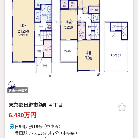
新築一戸建て
東京都日野市新町４丁目
6,480万円
日野駅 歩
18
分 （中央線）
豊田駅 バス
13
分 歩
7
分 （中央線）