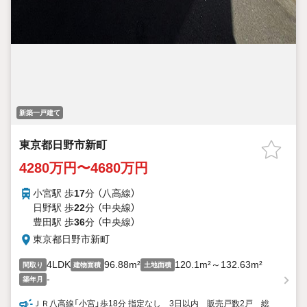
新築一戸建て
東京都日野市新町
4280万円〜4680万円
小宮駅 歩
17
分 （八高線）
日野駅 歩
22
分 （中央線）
豊田駅 歩
36
分 （中央線）
東京都日野市新町
4LDK
96.88m²
120.1m²～132.63m²
間取り
建物面積
土地面積
-
築年月
ＪＲ八高線「小宮」歩18分 指定なし 3日以内 販売戸数2戸 総