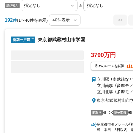
＆
並び替え
192
<<
件
(1〜40件を表示)
東京都武蔵村山市学園
新築一戸建て
3790万円
月々のローンを試算
立川駅 （南武線
な
立川南駅 （多摩モノ
立川北駅 （多摩モノ
東京都武蔵村山市
4LDK
99
間取り
建物面積
多摩都市モノレール「桜
可 本日 3日以内 販