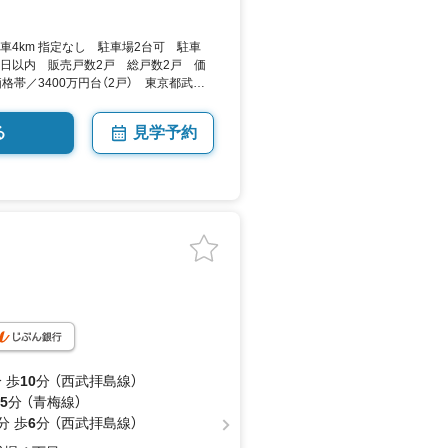
車4km 指定なし 駐車場2台可 駐車
3日以内 販売戸数2戸 総戸数2戸 価
価格帯／3400万円台（2戸） 東京都武蔵
81平米・85.05平米（24.50坪・
択 by SUUMO
る
見学予約
 歩
10
分 （西武拝島線）
5
分 （青梅線）
分 歩
6
分 （西武拝島線）