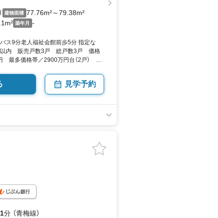
）
77.76m²～79.38m²
建物面積
.1m²
-
築年月
バス9分老人福祉会館前歩5分 指定な
日以内 販売戸数3戸 総戸数3戸 価格
万円 最多価格帯／2900万円台（2戸） 東
DK（3LDK＋S） 77.76平米79.38
y SUUMO
る
見学予約
1
分 （青梅線）