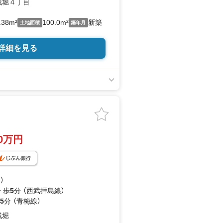
残堀４丁目
.38m²
100.0m²
新築
土地面積
築年月
詳細を見る
80万円
）
 歩
5
分 （西武拝島線）
5
分 （青梅線）
残堀