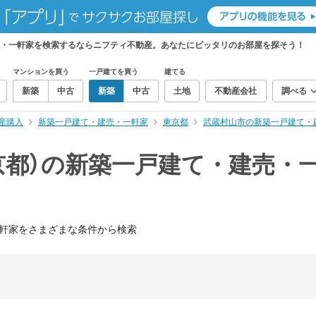
売・一軒家を検索するならニフティ不動産。あなたにピッタリのお部屋を探そう！
マンションを買う
一戸建てを買う
建てる
新築
中古
新築
中古
土地
不動産会社
調べる
産購入
新築一戸建て・建売・一軒家
東京都
武蔵村山市の新築一戸建て・
京都）の新築一戸建て・建売・
軒家をさまざまな条件から検索