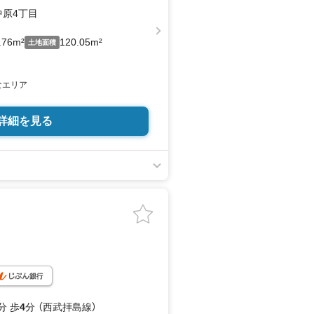
原4丁目
.76m²
120.05m²
土地面積
なエリア
詳細を見る
分 歩
4
分 （西武拝島線）