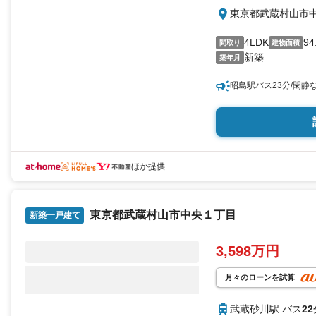
東京都武蔵村山市中
4LDK
94
間取り
建物面積
新築
築年月
昭島駅バス23分/閑静
ほか提供
東京都武蔵村山市中央１丁目
新築一戸建て
3,598万円
月々のローンを試算
武蔵砂川駅 バス
22