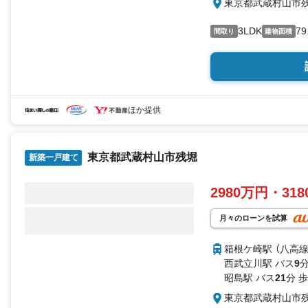
東京都武蔵村山市
3LDK
79
間取り
建物面積
ほか提供
東京都武蔵村山市残堀
新築一戸建て
2980万円・31
月々のローンを試算
箱根ケ崎駅 （八高線
西武立川駅 バス
9
分
昭島駅 バス
21
分 歩
東京都武蔵村山市