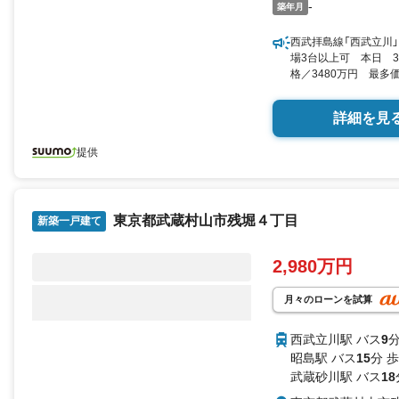
-
築年月
西武拝島線「西武立川」
場3台以上可 本日 
格／3480万円 最多
村山市三ツ藤３ 3LDK 
25.72坪） 向き／▼未選
詳細を見
提供
東京都武蔵村山市残堀４丁目
新築一戸建て
2,980万円
月々のローンを試算
西武立川駅 バス
9
分
昭島駅 バス
15
分 歩
武蔵砂川駅 バス
18