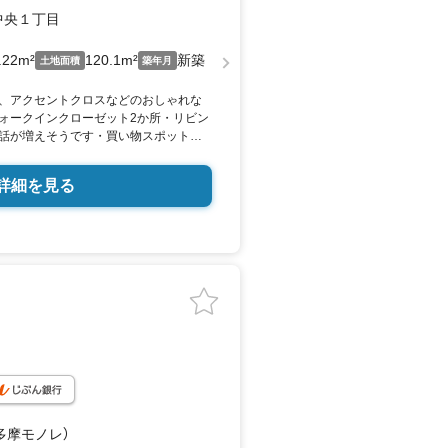
中央１丁目
.22m²
120.1m²
新築
土地面積
築年月
、アクセントクロスなどのおしゃれな
ォークインクローゼット2か所・リビン
話が増えそうです・買い物スポット近
細はお気軽にお問い合わせください！
詳細を見る
（多摩モノレ）