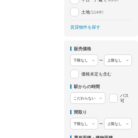
土地
（114件）
賃貸物件を探す
販売価格
〜
価格未定も含む
駅からの時間
バス
可
間取り
〜
専有面積・建物面積