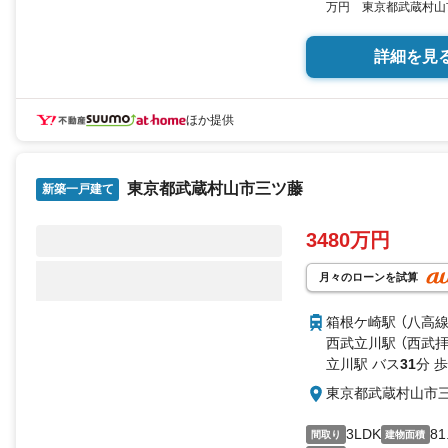
万円 東京都武蔵村山市学
（実測） 向き／▼未選択 
詳細を見
ほか提供
東京都武蔵村山市三ツ藤
新築一戸建て
3480万円
月々のローンを試算
箱根ケ崎駅 （八高線
西武立川駅 （西武拝
立川駅 バス
31
分 歩
東京都武蔵村山市
3LDK
81
間取り
建物面積