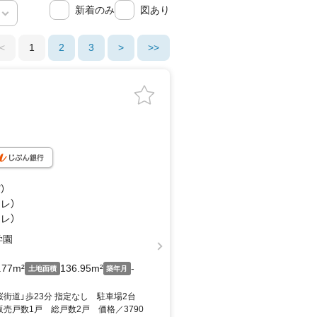
新着のみ
図あり
<
1
2
3
>
>>
ど
）
レ）
レ）
学園
.77m²
136.95m²
-
土地面積
築年月
街道」歩23分 指定なし 駐車場2台
売戸数1戸 総戸数2戸 価格／3790