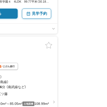
園４ 4LDK 99.77平米（30.18坪）
by SUUMO
る
見学予約
）
島線）
6
分 （南武線
など
）
三ツ藤
.0m²～85.05m²
108.99m²
土地面積