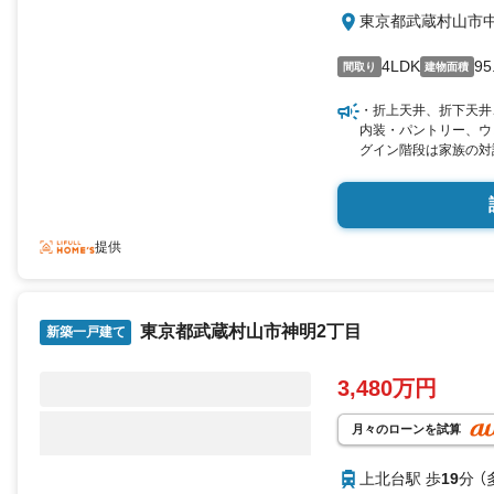
東京都武蔵村山市
4LDK
95
間取り
建物面積
・折上天井、折下天井
内装・パントリー、ウ
グイン階段は家族の対
く便利な立地です◎詳
提供
東京都武蔵村山市神明2丁目
新築一戸建て
3,480万円
月々のローンを試算
上北台駅 歩
19
分 