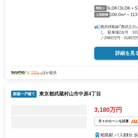
3LDK（3LDK＋S
間取り
100.0m²～113
土地面積
西武拝島線「西武立川」
し 駐車場2台可 3
／2980万円・3180
京都武蔵村山市残堀４ 3L
平米 向き／▼未選択 b
詳細を見
ほか提供
東京都武蔵村山市中原4丁目
新築一戸建て
3,180万円
月々のローンを試算
昭島駅 バス
23
分 歩