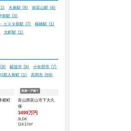
（1）
大泉駅
（9）
南富山駅
（8）
学前駅
（3）
・エスタ前駅
（7）
桜橋駅
（1）
）
大町駅
（1）
（9）
砺波市
（8）
小矢部市
（7）
川郡入善町
（1）
高岡市
（59）
新築一戸建て
本郷町
富山県富山市下大久
保
3499万円
3LDK
114.17m²