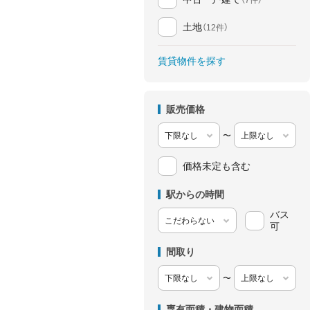
土地
（12件）
賃貸物件を探す
販売価格
〜
価格未定も含む
駅からの時間
バス
可
間取り
〜
専有面積・建物面積