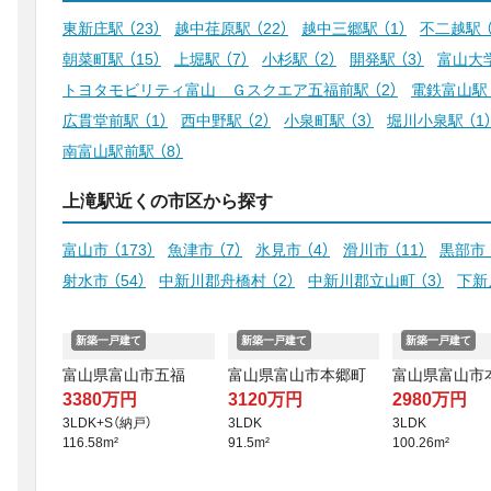
東新庄駅
（23）
越中荏原駅
（22）
越中三郷駅
（1）
不二越駅
朝菜町駅
（15）
上堀駅
（7）
小杉駅
（2）
開発駅
（3）
富山大
トヨタモビリティ富山 Ｇスクエア五福前駅
（2）
電鉄富山駅
広貫堂前駅
（1）
西中野駅
（2）
小泉町駅
（3）
堀川小泉駅
（1
南富山駅前駅
（8）
上滝駅近くの市区から探す
富山市
（173）
魚津市
（7）
氷見市
（4）
滑川市
（11）
黒部市
射水市
（54）
中新川郡舟橋村
（2）
中新川郡立山町
（3）
下新
新築一戸建て
新築一戸建て
新築一戸建て
富山県富山市五福
富山県富山市本郷町
富山県富山市
3380万円
3120万円
2980万円
3LDK+S（納戸）
3LDK
3LDK
116.58m²
91.5m²
100.26m²