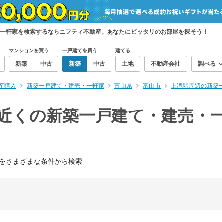
・一軒家を検索するならニフティ不動産。あなたにピッタリのお部屋を探そう！
マンションを買う
一戸建てを買う
建てる
新築
中古
新築
中古
土地
不動産会社
調べる
産購入
新築一戸建て・建売・一軒家
富山県
富山市
上滝駅周辺の新築
）近くの新築一戸建て・建売・
をさまざまな条件から検索