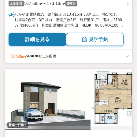
167.59m²～173.13m²
-
土地面積
築年月
わかやま電鉄貴志川線「竈山」歩13分15分 30戸以上 指定なし
駐車場2台可 3日以内 販売戸数3戸 総戸数31戸 価格／3180
万円3480万円 和歌山県和歌山市和田 4LDK 96.05平米100.36
平米（29.05坪30.35坪）（登記） 向き／▼未選択 by SUUMO
詳細を見る
見学予約
ほか提供
新築一戸建て