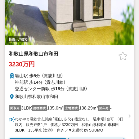
新築一戸建て
和歌山県和歌山市和田
3230万円
竈山駅 歩
5
分 （貴志川線）
神前駅 歩
14
分 （貴志川線）
交通センター前駅 歩
18
分 （貴志川線）
和歌山県和歌山市和田
3LDK
135.0m²
138.29m²
-
間取り
建物面積
土地面積
築年月
わかやま電鉄貴志川線「竈山」歩5分 指定なし 駐車場2台可 3日
以内 販売戸数1戸 価格／3230万円 和歌山県和歌山市和田
3LDK 135平米（実測） 向き／▼未選択 by SUUMO