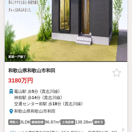
新築一戸建て
和歌山県和歌山市和田
3180万円
竈山駅 歩
5
分 （貴志川線）
神前駅 歩
14
分 （貴志川線）
交通センター前駅 歩
18
分 （貴志川線）
和歌山県和歌山市和田
3LDK
96.87m²
138.28m²
-
間取り
建物面積
土地面積
築年月