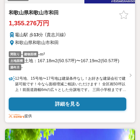
和歌山県和歌山市和田
1,355.276万円
竈山駅 歩
13
分 （貴志川線）
和歌山県和歌山市和田
-
-m²
間取り
建物面積
土地：167.18m2(50.57坪)〜167.19m2(50.57坪)
土地面積
-
築年月
12号地、15号地〜17号地は建築条件なし！お好きな建築会社で建
築可能です！今なら面積増減ご相談いただけます！ 全区画50坪以
上！前面道路幅6mの広々とした分譲地です。 三田小学校まです
ぐ！子育て世帯に安心の立地です。国体道路方面にも海南方面に
も行きやすく交通アクセス便利！ 三田小学校まで徒歩4分(約
詳細を見る
320m)／オークワ神前店まで徒歩18分(約1440m)
提供