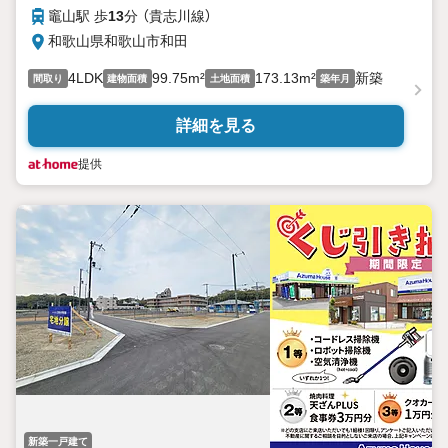
竈山駅 歩
13
分 （貴志川線）
和歌山県和歌山市和田
4LDK
99.75m²
173.13m²
新築
間取り
建物面積
土地面積
築年月
詳細を見る
提供
新築一戸建て