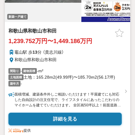
新築一戸建て
和歌山県和歌山市和田
1,239.752万円〜1,449.186万円
竈山駅 歩
13
分 （貴志川線）
和歌山県和歌山市和田
-
-m²
間取り
建物面積
土地：165.28m2(49.99坪)〜185.70m2(56.17坪)
土地面積
-
築年月
面積増減、建築条件外しご相談いただけます！平屋建てにも対応
した自由設計の注文住宅で、ライフスタイルにあったこだわりの
マイホームを建てていただけます。 全区画50坪以上！前面道路幅
6mの広々とした分譲地です。建築条件なしの区画もございます！
（12号地、15号地〜17号地） 三田小学校まですぐ！子育て世帯に
詳細を見る
安心の立地です。国体道路方面にも海南方面にも行きやすく交通
アクセス便利！ 三田小学校まで徒歩4分(約320m)／オークワ神
提供
前店まで徒歩18分(約1440m)