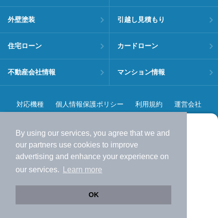
外壁塗装
引越し見積もり
住宅ローン
カードローン
不動産会社情報
マンション情報
対応機種
個人情報保護ポリシー
利用規約
運営会社
ヘルプ・お問い合わせ
採用情報
By using our services, you agree that we and
より使いやすくなった
our
partners
use cookies to improve
アプリで物件探ししませんか？
advertising and enhance your experience on
✔️
サクサク動く地図で物件検索
our services.
Learn more
✔️
新着物件・価格変動をすぐに通知
©NIFTY Lifestyle Co., Ltd.
✔️
会員登録なし
OK
Web版をこのまま使う
購入アプリを開く
市区町村を変更
詳細条件を変更