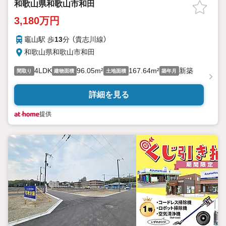
和歌山県和歌山市和田
3,180万円
竈山駅 歩
13
分 （貴志川線）
和歌山県和歌山市和田
4LDK
96.05m²
167.64m²
新築
間取り
建物面積
土地面積
築年月
詳細を見る
提供