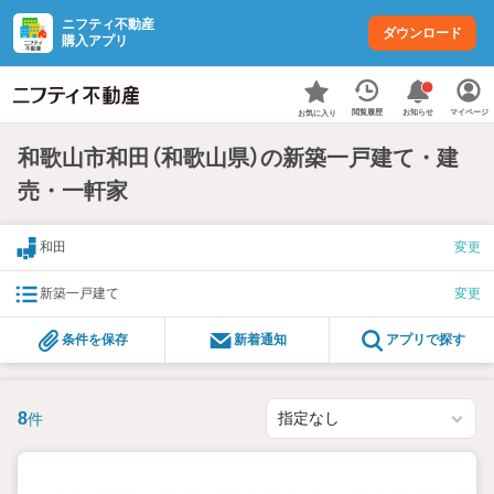
ニフティ不動産
ダウンロード
購入アプリ
お知らせ
閲覧履歴
マイページ
お気に入り
和歌山市和田（和歌山県）の新築一戸建て・建
売・一軒家
和田
変更
新築一戸建て
変更
条件を保存
新着通知
アプリで探す
8
件