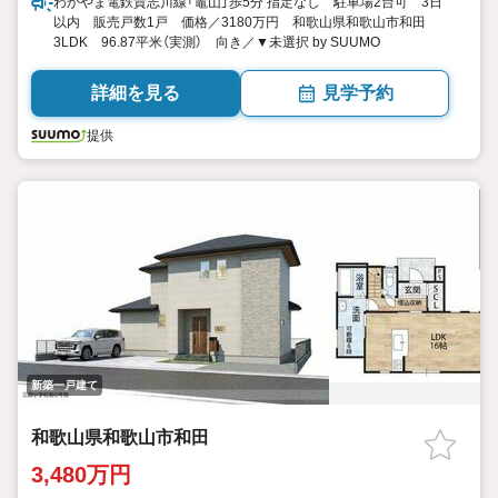
わかやま電鉄貴志川線「竈山」歩5分 指定なし 駐車場2台可 3日
以内 販売戸数1戸 価格／3180万円 和歌山県和歌山市和田
3LDK 96.87平米（実測） 向き／▼未選択 by SUUMO
詳細を見る
見学予約
提供
新築一戸建て
和歌山県和歌山市和田
3,480万円