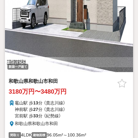
新築一戸建て
和歌山県和歌山市和田
3180万円〜3480万円
竈山駅 歩
13
分 （貴志川線）
神前駅 歩
27
分 （貴志川線）
宮前駅 歩
33
分 （紀勢線）
和歌山県和歌山市和田
4LDK
96.05m²～100.36m²
間取り
建物面積