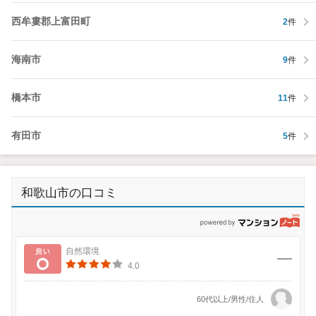
西牟婁郡上富田町
2
件
海南市
9
件
橋本市
11
件
有田市
5
件
和歌山市の口コミ
p
良い
自然環境
4.0
60代以上/男性/住人