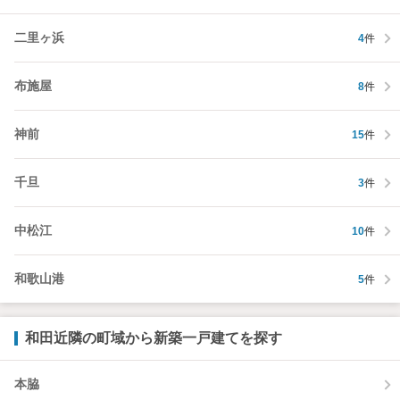
二里ヶ浜
4
件
布施屋
8
件
神前
15
件
千旦
3
件
中松江
10
件
和歌山港
5
件
和田近隣の町域から新築一戸建てを探す
本脇