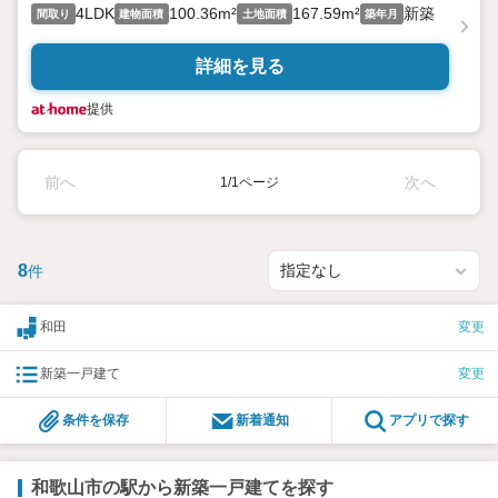
4LDK
100.36m²
167.59m²
新築
間取り
建物面積
土地面積
築年月
詳細を見る
提供
前へ
次へ
1/1ページ
8
件
和田
変更
新築一戸建て
変更
条件を保存
新着通知
アプリで探す
和歌山市の駅から新築一戸建てを探す