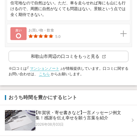
住宅地なので自然はない。ただ、車を走らせれば海にも山にも行
けるので、周囲に自然がなくても問題はない。景観という点では
全く期待できない。
良い
お買い物・飲食
5.0
和歌山市
周辺の口コミをもっと見る
※口コミは「
マンションノート
」が情報提供しています。口コミに関する
お問い合わせは、
こちら
からお願いします。
おうち時間を豊かにするヒント
【年賀状・寄せ書きなど】一言メッセージ例文
集！感謝を伝え幸せを願う言葉を紹介
2026年08月03日