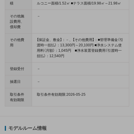
積
ルコニー面積/1.52㎡ ■テラス面積/19.98㎡～21.98㎡
その他施
－
設費用、
償却費
その他費
【保証金、敷金】：－、【その他費用】：■管理準備金（引
用
渡時一括払）：13,300円～20,100円 ■浄水システム使
用料（月額）：1,045円 ■浄水装置登録費用（引渡時一
括払）：12,540円
登録受付
－
抽選日
－
取引条件
取引条件有効期限:2026-05-25
有効期限
モデルルーム情報