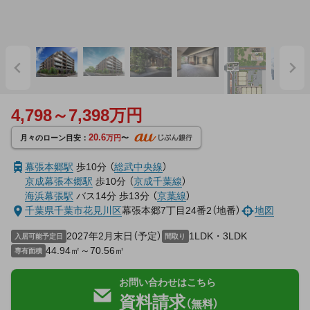
4,798～7,398万円
20.6
月々のローン目安：
万円
〜
幕張本郷駅
歩10分
（
総武中央線
）
京成幕張本郷駅
歩10分
（
京成千葉線
）
海浜幕張駅
バス14分
歩13分
（
京葉線
）
千葉県
千葉市花見川区
幕張本郷7丁目24番2（地番）
地図
2027年2月末日（予定）
1LDK・3LDK
入居可能予定日
間取り
44.94㎡～70.56㎡
専有面積
お問い合わせはこちら
資料請求
（無料）