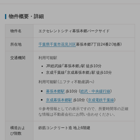
物件概要・詳細
物件名
エクセレントシティ幕張本郷パークサイド
所在地
千葉県
千葉市花見川区
幕張本郷7丁目24番2（地番）
交通機関
利用可能駅
JR総武線「幕張本郷」駅 徒歩10分
京成千葉線「京成幕張本郷」駅 徒歩10分
利用可能駅（ニフティ不動産調べ）
幕張本郷駅
歩10分
（
総武・中央緩行線
）
京成幕張本郷駅
歩10分
（
京成電鉄千葉線
）
※参考情報としての表示ですので、所要時間等の正確
な情報は不動産会社にお問い合わせください。
構造およ
鉄筋コンクリート造 地上6階建
び階数