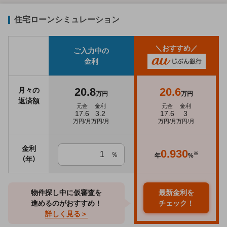
住宅ローンシミュレーション
＼おすすめ／
ご入力中の
金利
20.8
20.6
月々の
万円
万円
返済額
元金
金利
元金
金利
17.6
3.2
17.6
3
万円/月
万円/月
万円/月
万円/月
金利
0.930
％
※
年
%
（年）
物件探し中に仮審査を
最新金利を
進めるのがおすすめ！
チェック！
詳しく見る＞