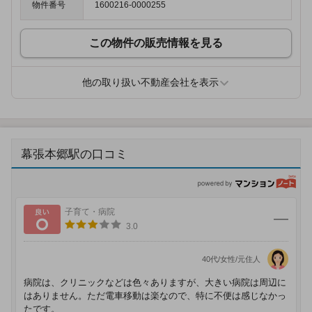
物件番号
1600216-0000255
この物件の販売情報を見る
他の取り扱い不動産会社を表示
幕張本郷駅の口コミ
p
良い
子育て・病院
3.0
40代/女性/元住人
病院は、クリニックなどは色々ありますが、大きい病院は周辺に
はありません。ただ電車移動は楽なので、特に不便は感じなかっ
たです。