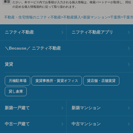
事項
ださい。本サービス内でお客様が入力される個人情報は、検索パートナーが取得し、同社
の定める個人情報規約に従って取り扱われます。
不動産・住宅情報のニフティ不動産
不動産購入
新築マンション
千葉県
千葉
ニフティ不動産
ニフティ不動産アプリ
＼Because／ ニフティ不動産
賃貸
月極駐車場
賃貸事務所・賃貸オフィス
貸店舗・店舗賃貸
貸し倉庫
新築一戸建て
新築マンション
中古一戸建て
中古マンション