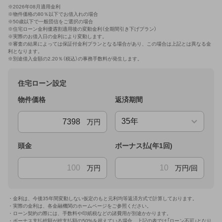
※
2026年08月適用金利
※物件価格の80％以下でお借入れの場合
※50歳以下で一般団信をご選択の場合
※住宅ローン金利優遇割適用後の変動金利（全期間引き下げプラン）
※実際のお借入日の金利により変動します。
※審査の結果によっては保証付金利プランとなる場合があり、この場合は上記とは異なる金
利となります。
※別途借入金額の2.20％（税込）の事務手数料が発生します。
住宅ローン設定
物件価格
返済期間
万円
頭金
ボーナス払(年1回)
万円
万円/回
・金利は、今後35年間変動しない仮定のもと元利均等返済方式で計算しております。
・実際の金利は、各金融機関のホームページをご参照ください。
・ローン契約の際には、手数料や印紙税などの諸費用が別途かかります。
・ボーナス支払総額が総支払額の50%を超えている場合、上記の表では「ローン不可」となり