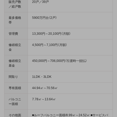
販売戸数
20戸／39戸
／総戸数
最多価格
5900万円台（2戸）
帯
管理費
13,300円～20,100円（月額）
修繕積立
4,500円～7,100円（月額）
金
修繕積立
450,000円～706,000円（引渡時一括払）
基金
間取り
1LDK・3LDK
専有面積
44.94㎡～70.56㎡
バルコニ
7.78㎡～13.64㎡
ー面積
その他面
■ルーフバルコニー面積/8.99㎡～24.52㎡ ■サービスバ