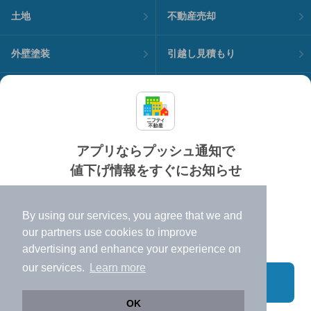
土地
不動産売却
外壁塗装
引越し見積もり
住宅ローン
カードローン
不動産会社情報
マンション情報
アプリならプッシュ通知で
値下げ情報をすぐにお知らせ
対応機種
個人情報保護ポリシー
利用規約
運営会社
✔️
買い時を逃さない便利なプッシュ通知
ヘルプ・お問い合わせ
採用情報
By using our services, you agree that we and
✔️
高速表示で似た物件も見つけやすい
our
partners
use cookies to improve
✔️
周辺相場がひと目でわかる地図検索
advertising and enhance your experience on
our services.
Learn more
アプリに切り替える
©NIFTY Lifestyle Co., Ltd.
OK