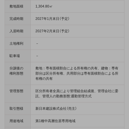
敷地面積
1,304.80㎡
完成時期
2027年1月末日（予定）
入居時期
2027年2月末日（予定）
土地権利
－
駐車場
－
分譲後の
敷地：専有面積割合による所有権の共有、建物：専有
権利形態
部分は区分所有権、共用部分は専有面積割合による所
有権の共有
管理形態
区分所有者全員により管理組合結成後、管理会社に委
託、管理人の勤務形態:通勤管理方式
取引態様
新日本建設株式会社（売主）
用途地域
第1種中高層住居専用地域