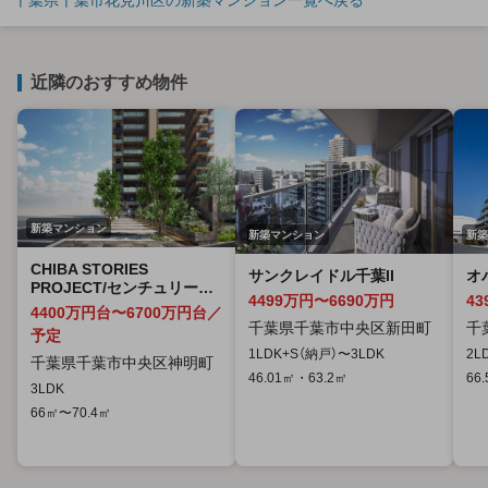
千葉県千葉市花見川区の新築マンション一覧へ戻る
近隣のおすすめ物件
新築マンション
新築マンション
新築
CHIBA STORIES
サンクレイドル千葉II
オ
PROJECT/センチュリー本
4499万円〜6690万円
4
千葉
4400万円台〜6700万円台／
千葉県千葉市中央区新田町
千
予定
1LDK+S（納戸）〜3LDK
2L
千葉県千葉市中央区神明町
46.01㎡・63.2㎡
66
3LDK
66㎡〜70.4㎡