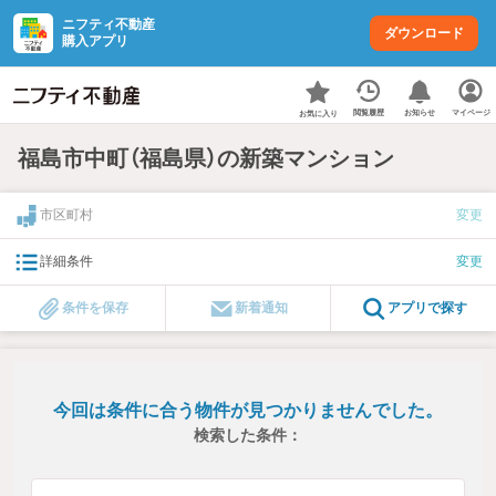
ニフティ不動産
ダウンロード
購入アプリ
お知らせ
閲覧履歴
マイページ
お気に入り
福島市中町（福島県）の新築マンション
市区町村
変更
詳細条件
変更
条件を保存
新着通知
アプリで探す
今回は条件に合う物件が見つかりませんでした。
検索した条件：