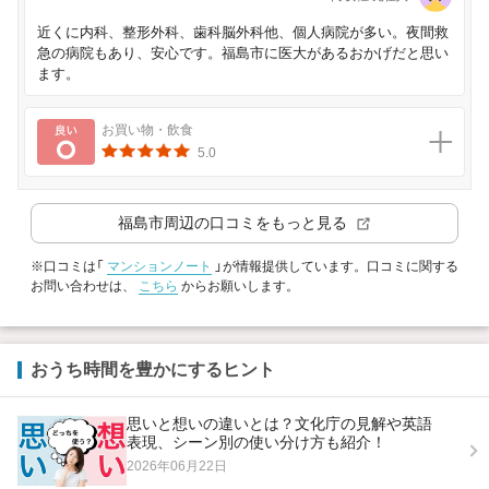
近くに内科、整形外科、歯科脳外科他、個人病院が多い。夜間救
急の病院もあり、安心です。福島市に医大があるおかげだと思い
ます。
良い
お買い物・飲食
5.0
福島市
周辺の口コミをもっと見る
※口コミは「
マンションノート
」が情報提供しています。口コミに関する
お問い合わせは、
こちら
からお願いします。
おうち時間を豊かにするヒント
思いと想いの違いとは？文化庁の見解や英語
表現、シーン別の使い分け方も紹介！
2026年06月22日