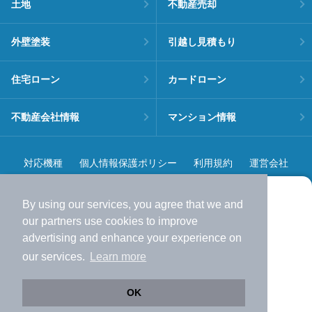
土地
不動産売却
外壁塗装
引越し見積もり
住宅ローン
カードローン
不動産会社情報
マンション情報
対応機種
個人情報保護ポリシー
利用規約
運営会社
ヘルプ・お問い合わせ
採用情報
By using our services, you agree that we and
より使いやすくなった
our
partners
use cookies to improve
アプリで物件探ししませんか？
advertising and enhance your experience on
✔️
サクサク動く地図で物件検索
our services.
Learn more
✔️
新着物件・価格変動をすぐに通知
©NIFTY Lifestyle Co., Ltd.
✔️
会員登録なし
OK