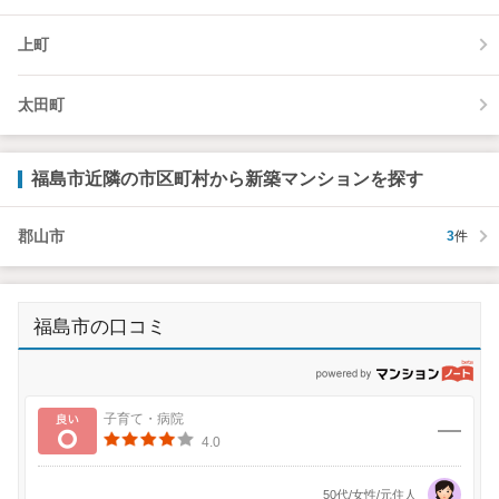
上町
太田町
福島市近隣の市区町村から新築マンションを探す
郡山市
3
件
福島市の口コミ
p
良い
子育て・病院
4.0
50代/女性/元住人