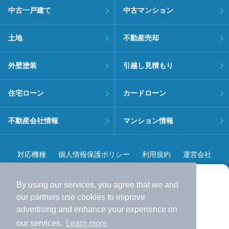
中古一戸建て
中古マンション
土地
不動産売却
外壁塗装
引越し見積もり
住宅ローン
カードローン
不動産会社情報
マンション情報
対応機種
個人情報保護ポリシー
利用規約
運営会社
ヘルプ・お問い合わせ
採用情報
By using our services, you agree that we and
より使いやすくなった
our
partners
use cookies to improve
アプリで物件探ししませんか？
advertising and enhance your experience on
✔️
サクサク動く地図で物件検索
our services.
Learn more