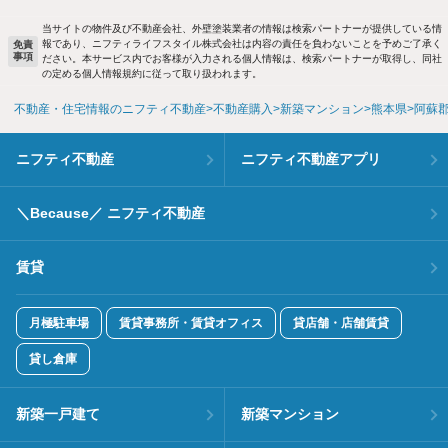
当サイトの物件及び不動産会社、外壁塗装業者の情報は検索パートナーが提供している情
報であり、ニフティライフスタイル株式会社は内容の責任を負わないことを予めご了承く
免責
事項
ださい。本サービス内でお客様が入力される個人情報は、検索パートナーが取得し、同社
の定める個人情報規約に従って取り扱われます。
不動産・住宅情報のニフティ不動産
不動産購入
新築マンション
熊本県
阿蘇
ニフティ不動産
ニフティ不動産アプリ
＼Because／ ニフティ不動産
賃貸
月極駐車場
賃貸事務所・賃貸オフィス
貸店舗・店舗賃貸
貸し倉庫
新築一戸建て
新築マンション