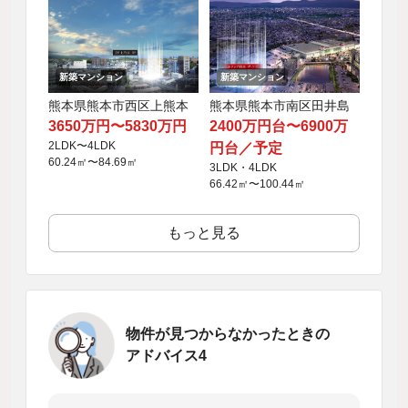
新築マンション
新築マンション
熊本県熊本市西区上熊本
熊本県熊本市南区田井島
3650万円〜5830万円
2400万円台〜6900万
2LDK〜4LDK
円台／予定
60.24㎡〜84.69㎡
3LDK・4LDK
66.42㎡〜100.44㎡
もっと見る
物件が見つからなかったときの
アドバイス4