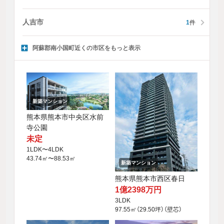
人吉市
1
件
阿蘇郡南小国町近くの市区をもっと表示
新築マンション
熊本県熊本市中央区水前
寺公園
未定
1LDK〜4LDK
43.74㎡〜88.53㎡
新築マンション
熊本県熊本市西区春日
1億2398万円
3LDK
97.55㎡（29.50坪）（壁芯）