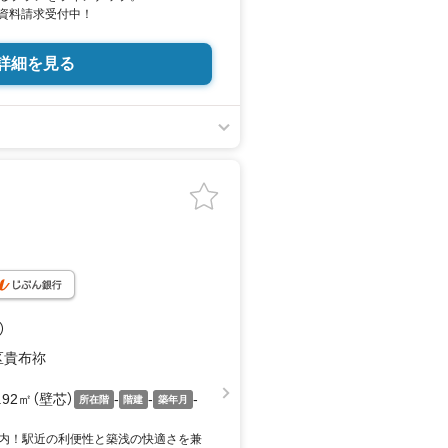
得。資料請求受付中！
詳細を見る
）
区貴布祢
5.92㎡（壁芯）
-
-
-
所在階
階建
築年月
内！駅近の利便性と築浅の快適さを兼