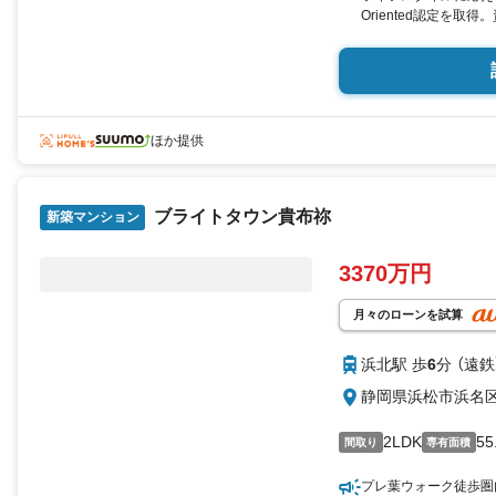
Oriented認定を取
ほか提供
ブライトタウン貴布祢
新築マンション
3370万円
月々のローンを試算
浜北駅 歩
6
分 （遠鉄
静岡県浜松市浜名
2LDK
5
間取り
専有面積
プレ葉ウォーク徒歩圏