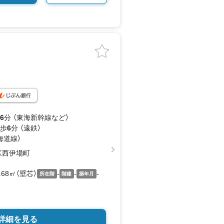
6
分 （東海新幹線
など
）
 歩
6
分 （遠鉄）
海道線）
区西伊場町
1.68㎡（壁芯）
-
-
-
所在階
階建
築年月
詳細を見る