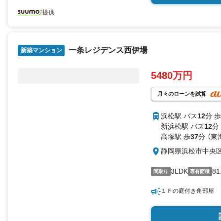
提供
一条レジデンス西伊場
新築マンション
5480万円
月々のローンを試算
浜松駅 バス
12
分 歩
新浜松駅 バス
12
分
高塚駅 歩
37
分 （東
静岡県浜松市中央
3LDK
8
間取り
専有面積
１Ｆの庭付き角部屋