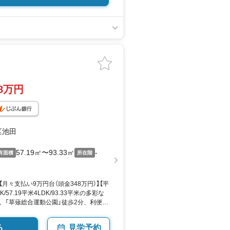
38万円
区池田
57.19㎡〜93.33㎡
-
有面積
所在階
【月々支払い9万円台（頭金348万円）】【平
/57.19平米4LDK/93.33平米の多彩な
。「草薙総合運動公園」徒歩2分、利便も
に誕生。スノーピーク監修のパティオ
る
見学予約