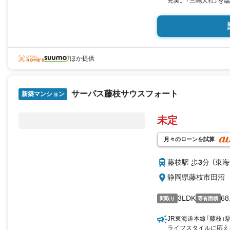
充実。「三嶋大社」を
の変化に柔軟に対応で
邸・地上20階建て「
トリー受付中。
ほか提供
サーパス藤枝サウスフォート
新築マンション
未定
月々のローンを試算
藤枝駅 歩
3
分 （東
静岡県藤枝市田沼
3LDK
68
間取り
専有面積
JR東海道本線「藤枝
ライフスタイルに応え