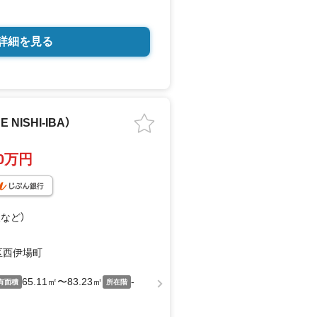
詳細を見る
NISHI-IBA）
00万円
線
など
）
区西伊場町
65.11㎡〜83.23㎡
-
有面積
所在階