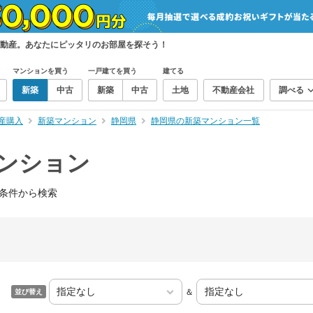
動産。あなたにピッタリのお部屋を探そう！
マンションを買う
一戸建てを買う
建てる
新築
中古
新築
中古
土地
不動産会社
調べる
産購入
新築マンション
静岡県
静岡県の新築マンション一覧
ンション
条件から検索
＆
並び替え