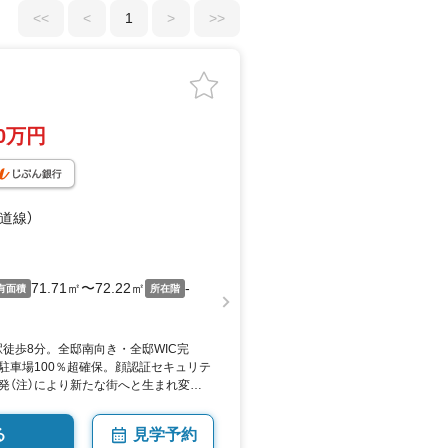
<<
<
1
>
>>
70万円
海道線）
71.71㎡〜72.22㎡
-
有面積
所在階
駅徒歩8分。全邸南向き・全邸WIC完
駐車場100％超確保。顔認証セキュリテ
発（注）により新たな街へと生まれ変わ
リアに「エンブルクロス藤枝」誕生。建物
る
見学予約