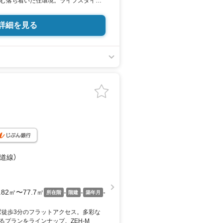
臨む落ち着いた住環境。ライフスタイル
きる可変性の高い間取りを採用。全95
プレシスタワー三島中央」誕生。物件エン
詳細を見る
海道線）
.82㎡〜77.7㎡
-
-
-
所在階
階建
築年月
」駅徒歩3分のフラットアクセス。多彩な
るプランをラインナップ。ZEH-M