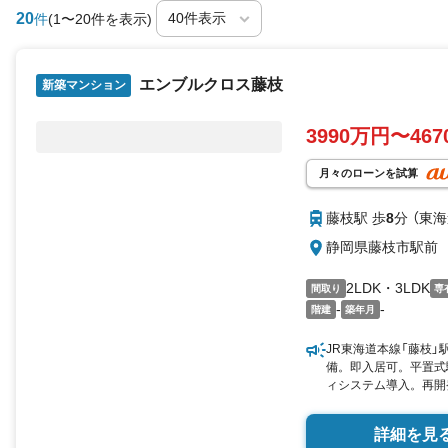
20
件
(1〜20件を表示)
エンブルクロス藤枝
新築マンション
3990万円〜46
月々のローンを試算
藤枝駅 歩
8
分 （東
静岡県藤枝市駅前
2LDK・3LDK
間取り
専
-
-
階建
築年月
JR東海道本線「藤枝」
備。即入居可。平置式
ィシステム導入。再開
るJR「藤枝」駅北口エ
内モデルルーム公開中
詳細を見