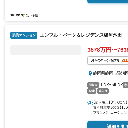
ほか提供
エンブル・パーク＆レジデンス駿河池田
新築マンション
3878万円〜76
月々のローンを試算
静岡県静岡市駿河
1LDK〜4LDK
間取り
専
-
-
階建
築年月
【堂々竣工】【即入居可】
置き駐車場100％】1LDK
プランバリエーション
良い閑静な住宅エリア
＜中庭＞が魅力。
詳細を見