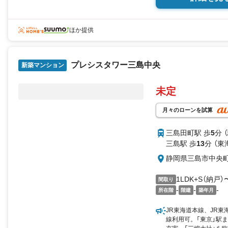
ほか提供
プレシスタワー三島中央
新築マンション
未定
月々のローンを試算
三島田町駅 歩
5
分 
三島駅 歩
13
分 （
静岡県三島市中央
1LDK+S（納戸）
間取り
-
-
-
所在階
階建
築年月
JR東海道本線、JR東
線利用可。「東京」駅ま