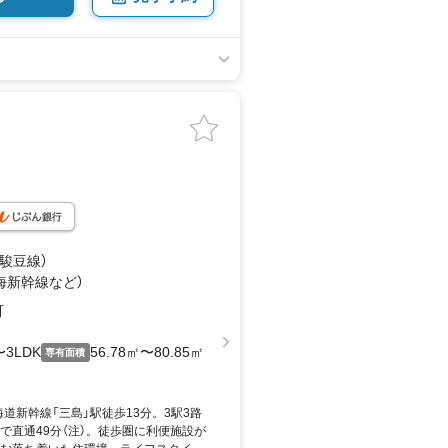
（駿豆線）
東海新幹線
など
）
町
〜3LDK
56.78㎡〜80.85㎡
専有面積
海道新幹線「三島」駅徒歩13分。3駅3路
で直通49分（注）。徒歩圏に利便施設が