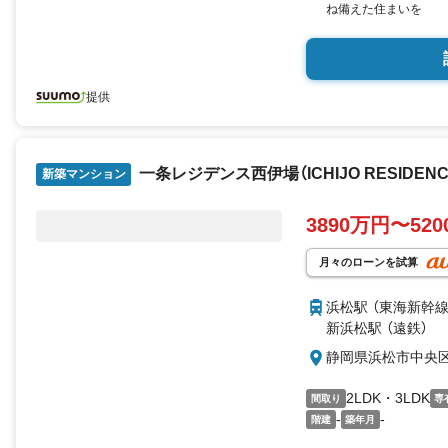
ね備えた住まいを
提供
一条レジデンス西伊場（ICHIJO RESIDENCE 
新築マンション
3890万円〜52
月々のローンを試算
浜松駅 （東海新幹
新浜松駅 （遠鉄）
静岡県浜松市中央
2LDK・3LDK
間取り
専
-
-
階建
築年月