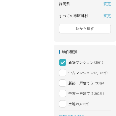
変更
静岡県
変更
すべての市区町村
駅から探す
物件種別
新築マンション
（20件）
中古マンション
（2,145件）
新築一戸建て
（2,733件）
中古一戸建て
（5,261件）
土地
（9,486件）