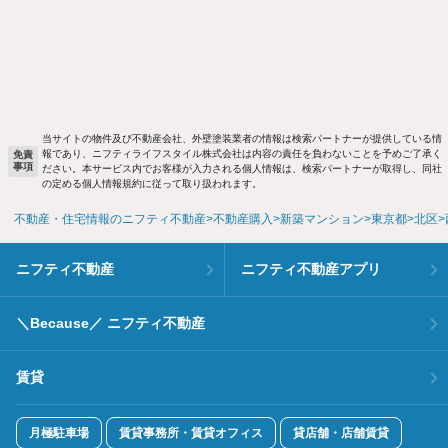
当サイトの物件及び不動産会社、外壁塗装業者の情報は検索パートナーが提供している情
報であり、ニフティライフスタイル株式会社は内容の責任を負わないことを予めご了承く
免責
事項
ださい。本サービス内でお客様が入力される個人情報は、検索パートナーが取得し、同社
の定める個人情報規約に従って取り扱われます。
不動産・住宅情報のニフティ不動産
不動産購入
新築マンション
東京都
北区
ニフティ不動産
ニフティ不動産アプリ
＼Because／ ニフティ不動産
賃貸
月極駐車場
賃貸事務所・賃貸オフィス
貸店舗・店舗賃貸