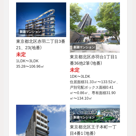
新築マンション
東京都北区赤羽二丁目3番
21、23(地番）
新築マンション
未定
東京都北区赤羽台1丁目1
1LDK〜3LDK
番36他2筆（地番）
35.28〜106.96㎡
未定
1DK〜3LDK
住居面積31.33㎡〜133.52㎡、
戸別宅配ボックス面積0.41
㎡〜0.86㎡、専有面積31.90
㎡〜134.10㎡
新築マンション
東京都北区王子本町一丁
目4番1（地番）