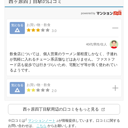
西ヶ原四丁目駅の口コミ
p
気になる
お買い物・飲食
3.0
40代/男性/住人
飲食店については、個人営業のラーメン屋程度しかなく、子連れ
が気軽に入れるチェーン系店舗などはありません。 ファストフ
ード店も徒歩では行きづらいため、宅配ピザ等が良く使われてい
るようです。
気になる
お買い物・飲食
2.0
西ヶ原四丁目駅
周辺の口コミをもっと見る
※口コミは「
マンションノート
」が情報提供しています。口コミに関する
お問い合わせは、
こちら
からお願いします。