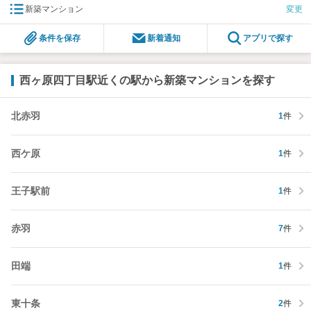
新築マンション
変更
条件を保存
新着通知
アプリで探す
西ヶ原四丁目駅近くの駅から新築マンションを探す
北赤羽
1
件
西ケ原
1
件
王子駅前
1
件
赤羽
7
件
田端
1
件
東十条
2
件