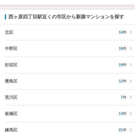
西ヶ原四丁目駅近くの市区から新築マンションを探す
北区
14
件
中野区
18
件
杉並区
19
件
豊島区
12
件
荒川区
7
件
板橋区
14
件
練馬区
21
件