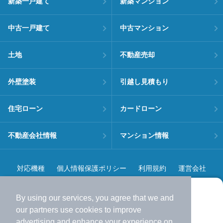
新築一戸建て
新築マンション
中古一戸建て
中古マンション
土地
不動産売却
外壁塗装
引越し見積もり
住宅ローン
カードローン
不動産会社情報
マンション情報
対応機種
個人情報保護ポリシー
利用規約
運営会社
ヘルプ・お問い合わせ
採用情報
By using our services, you agree that we and
より使いやすくなった
our
partners
use cookies to improve
アプリで物件探ししませんか？
advertising and enhance your experience on