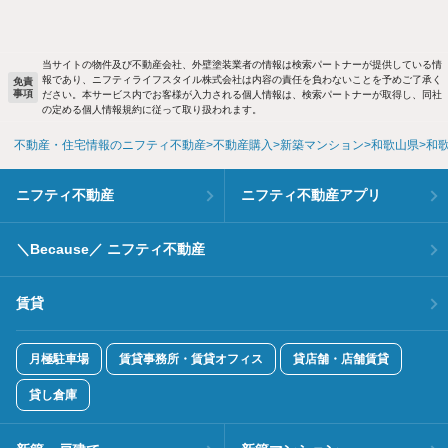
当サイトの物件及び不動産会社、外壁塗装業者の情報は検索パートナーが提供している情
報であり、ニフティライフスタイル株式会社は内容の責任を負わないことを予めご了承く
免責
事項
ださい。本サービス内でお客様が入力される個人情報は、検索パートナーが取得し、同社
の定める個人情報規約に従って取り扱われます。
不動産・住宅情報のニフティ不動産
不動産購入
新築マンション
和歌山県
和
ニフティ不動産
ニフティ不動産アプリ
＼Because／ ニフティ不動産
賃貸
月極駐車場
賃貸事務所・賃貸オフィス
貸店舗・店舗賃貸
貸し倉庫