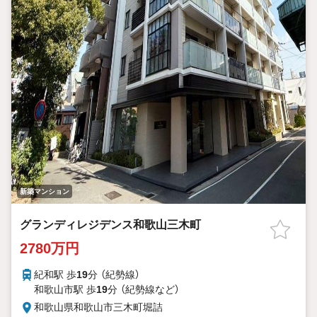
新築マンション
グランディレジデンス和歌山三木町
2780万円
紀和駅 歩
19
分 （紀勢線）
和歌山市駅 歩
19
分 （紀勢線
など
）
和歌山県和歌山市三木町堀詰