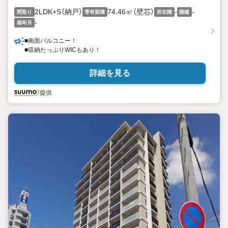
2LDK+S（納戸）
74.46㎡（壁芯）
-
-
間取り
専有面積
所在階
階建
-
築年月
■南面バルコニー！
■収納たっぷりWICもあり！
詳細を見る
提供