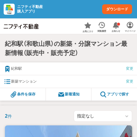
ニフティ不動産
ダウンロード
購入アプリ
お知らせ
閲覧履歴
マイページ
お気に入り
紀和駅（和歌山県）の新築・分譲マンション最
新情報（販売中・販売予定）
紀和駅
変更
新築マンション
変更
条件を保存
新着通知
アプリで探す
2
件