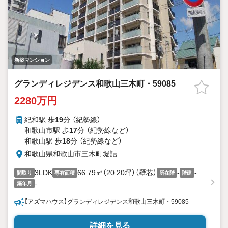
新築マンション
グランディレジデンス和歌山三木町・59085
2280万円
紀和駅 歩
19
分 （紀勢線）
和歌山市駅 歩
17
分 （紀勢線
など
）
和歌山駅 歩
18
分 （紀勢線
など
）
和歌山県和歌山市三木町堀詰
3LDK
66.79㎡（20.20坪）（壁芯）
-
-
間取り
専有面積
所在階
階建
-
築年月
【アズマハウス】グランディレジデンス和歌山三木町・59085
詳細を見る