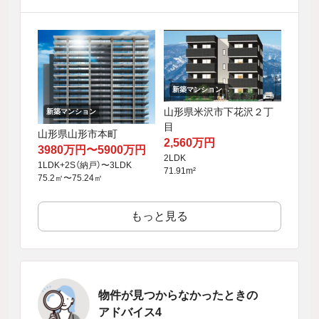
新築マンション
山形県米沢市下花沢２丁
新築マンション
目
山形県山形市本町
2,560万円
3980万円〜5900万円
2LDK
1LDK+2S（納戸）〜3LDK
71.91m²
75.2㎡〜75.24㎡
もっと見る
物件が見つからなかったときの
アドバイス4