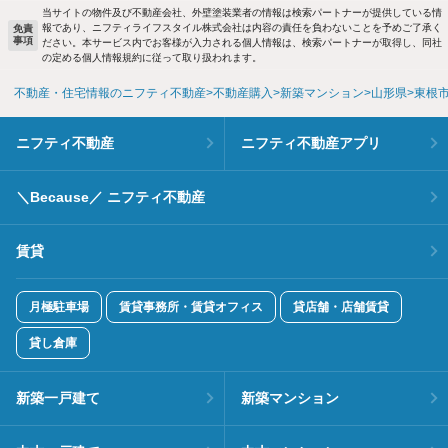
当サイトの物件及び不動産会社、外壁塗装業者の情報は検索パートナーが提供している情
報であり、ニフティライフスタイル株式会社は内容の責任を負わないことを予めご了承く
免責
事項
ださい。本サービス内でお客様が入力される個人情報は、検索パートナーが取得し、同社
の定める個人情報規約に従って取り扱われます。
不動産・住宅情報のニフティ不動産
不動産購入
新築マンション
山形県
東根
ニフティ不動産
ニフティ不動産アプリ
＼Because／ ニフティ不動産
賃貸
月極駐車場
賃貸事務所・賃貸オフィス
貸店舗・店舗賃貸
貸し倉庫
新築一戸建て
新築マンション