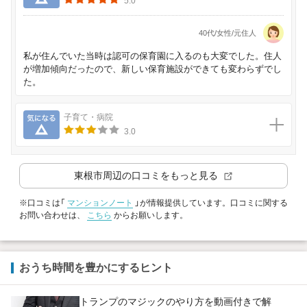
5.0
40代/女性/元住人
私が住んでいた当時は認可の保育園に入るのも大変でした。住人
が増加傾向だったので、新しい保育施設ができても変わらずでし
た。
気になる
子育て・病院
3.0
東根市
周辺の口コミをもっと見る
※口コミは「
マンションノート
」が情報提供しています。口コミに関する
お問い合わせは、
こちら
からお願いします。
おうち時間を豊かにするヒント
トランプのマジックのやり方を動画付きで解