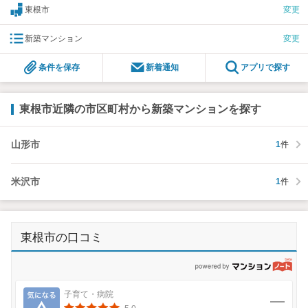
東根市
変更
新築マンション
変更
条件を保存
新着通知
アプリで探す
東根市近隣の市区町村から新築マンションを探す
山形市
1
件
米沢市
1
件
東根市の口コミ
p
気になる
子育て・病院