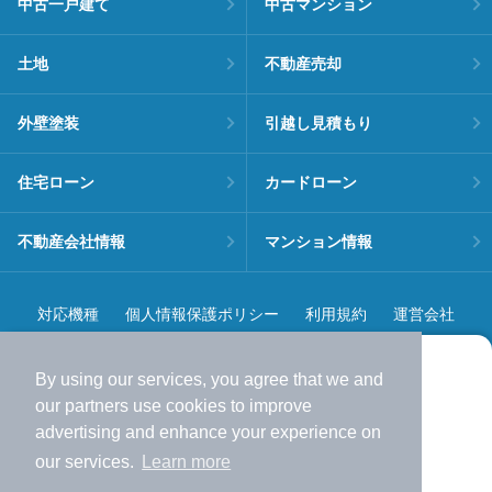
中古一戸建て
中古マンション
土地
不動産売却
外壁塗装
引越し見積もり
住宅ローン
カードローン
不動産会社情報
マンション情報
対応機種
個人情報保護ポリシー
利用規約
運営会社
ヘルプ・お問い合わせ
採用情報
By using our services, you agree that we and
より使いやすくなった
our
partners
use cookies to improve
アプリで物件探ししませんか？
advertising and enhance your experience on
✔️
サクサク動く地図で物件検索
our services.
Learn more
✔️
新着物件・価格変動をすぐに通知