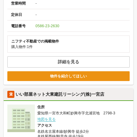
営業時間
-
定休日
-
電話番号
0586-23-2630
ニフティ不動産での掲載物件
購入物件:1件
詳細を見る
物件を紹介してほしい
いい部屋ネット大東建託リーシング(株)一宮店
賃
住所
愛知県一宮市大和町妙興寺字北浦宮地 2798-3
地図を見る
アクセス
名鉄名古屋本線/妙興寺 徒歩2分
名鉄尾西線/観音寺 徒歩19分