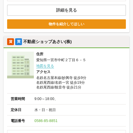
詳細を見る
物件を紹介してほしい
不動産ショップあさい(株)
賃
買
住所
愛知県一宮市中町２丁目６－５
地図を見る
アクセス
名鉄名古屋本線/妙興寺 徒歩9分
名鉄尾西線/名鉄一宮 徒歩19分
名鉄尾西線/観音寺 徒歩21分
営業時間
9:00～18:00、
定休日
水・日・祝日
電話番号
0586-85-8851