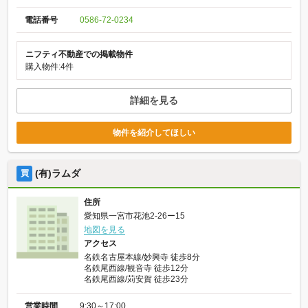
電話番号
0586-72-0234
ニフティ不動産での掲載物件
購入物件:4件
詳細を見る
物件を紹介してほしい
(有)ラムダ
買
住所
愛知県一宮市花池2-26ー15
地図を見る
アクセス
名鉄名古屋本線/妙興寺 徒歩8分
名鉄尾西線/観音寺 徒歩12分
名鉄尾西線/苅安賀 徒歩23分
営業時間
9:30～17:00