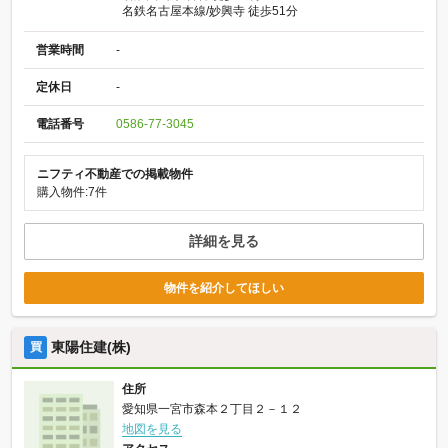
名鉄名古屋本線/妙興寺 徒歩51分
営業時間
-
定休日
-
電話番号
0586-77-3045
ニフティ不動産での掲載物件
購入物件:7件
詳細を見る
物件を紹介してほしい
東陽住建(株)
買
住所
愛知県一宮市森本２丁目２－１２
地図を見る