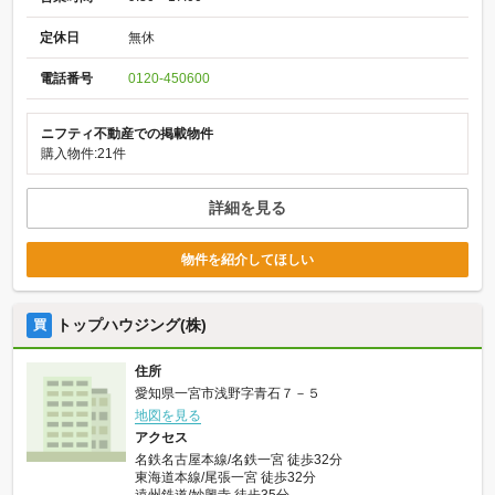
定休日
無休
電話番号
0120-450600
ニフティ不動産での掲載物件
購入物件:21件
詳細を見る
物件を紹介してほしい
トップハウジング(株)
買
住所
愛知県一宮市浅野字青石７－５
地図を見る
アクセス
名鉄名古屋本線/名鉄一宮 徒歩32分
東海道本線/尾張一宮 徒歩32分
遠州鉄道/妙興寺 徒歩35分