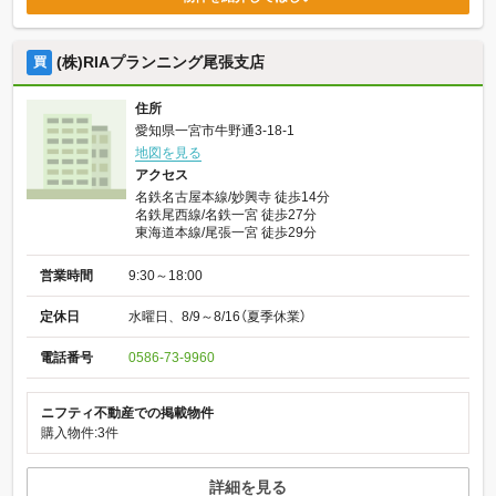
(株)RIAプランニング尾張支店
買
住所
愛知県一宮市牛野通3-18-1
地図を見る
アクセス
名鉄名古屋本線/妙興寺 徒歩14分
名鉄尾西線/名鉄一宮 徒歩27分
東海道本線/尾張一宮 徒歩29分
営業時間
9:30～18:00
定休日
水曜日、8/9～8/16（夏季休業）
電話番号
0586-73-9960
ニフティ不動産での掲載物件
購入物件:3件
詳細を見る