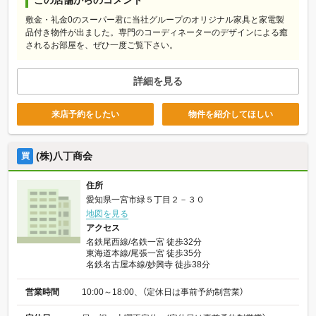
敷金・礼金0のスーパー君に当社グループのオリジナル家具と家電製
品付き物件が出ました。専門のコーディネーターのデザインによる癒
されるお部屋を、ぜひ一度ご覧下さい。
詳細を見る
来店予約をしたい
物件を紹介してほしい
(株)八丁商会
買
住所
愛知県一宮市緑５丁目２－３０
地図を見る
アクセス
名鉄尾西線/名鉄一宮 徒歩32分
東海道本線/尾張一宮 徒歩35分
名鉄名古屋本線/妙興寺 徒歩38分
営業時間
10:00～18:00、（定休日は事前予約制営業）