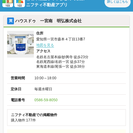
詳しくは
こちら
ニフティ不動産アプリ
ハウスドゥ 一宮南 明弘株式会社
買
住所
愛知県一宮市森本４丁目13番7
地図を見る
アクセス
名鉄名古屋本線/妙興寺 徒歩23分
名鉄尾西線/名鉄一宮 徒歩37分
東海道本線/尾張一宮 徒歩38分
営業時間
10:00～18:00
定休日
毎週水曜日
電話番号
0586-59-8050
ニフティ不動産での掲載物件
購入物件:177件