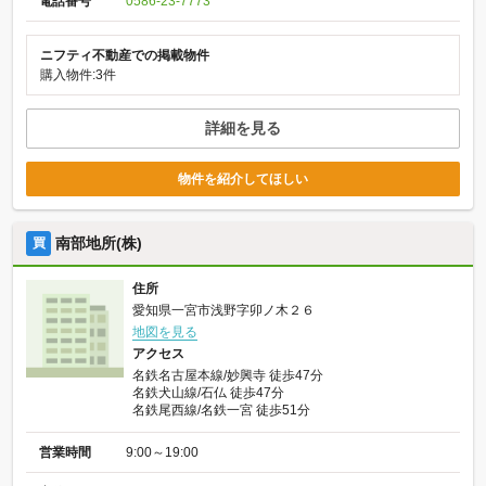
電話番号
0586-23-7773
ニフティ不動産での掲載物件
購入物件:3件
詳細を見る
物件を紹介してほしい
南部地所(株)
買
住所
愛知県一宮市浅野字卯ノ木２６
地図を見る
アクセス
名鉄名古屋本線/妙興寺 徒歩47分
名鉄犬山線/石仏 徒歩47分
名鉄尾西線/名鉄一宮 徒歩51分
営業時間
9:00～19:00