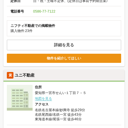
定休日
日・祝・土曜不定休、(定休日は事前予約制営業）
電話番号
0586-77-7122
ニフティ不動産での掲載物件
購入物件:23件
詳細を見る
物件を紹介してほしい
ユニ不動産
賃
住所
愛知県一宮市せんい１丁目７－５
地図を見る
アクセス
名鉄名古屋本線/妙興寺 徒歩29分
名鉄尾西線/名鉄一宮 徒歩43分
東海道本線/尾張一宮 徒歩46分