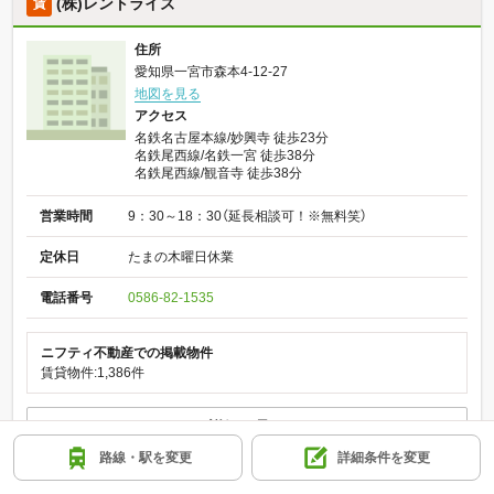
(株)レントライズ
賃
住所
愛知県一宮市森本4-12-27
地図を見る
アクセス
名鉄名古屋本線/妙興寺 徒歩23分
名鉄尾西線/名鉄一宮 徒歩38分
名鉄尾西線/観音寺 徒歩38分
営業時間
9：30～18：30（延長相談可！※無料笑）
定休日
たまの木曜日休業
電話番号
0586-82-1535
ニフティ不動産での掲載物件
賃貸物件:1,386件
詳細を見る
路線・駅を変更
詳細条件を変更
来店予約をしたい
物件を紹介してほしい