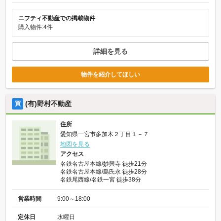
ニフティ不動産での掲載物件
購入物件:4件
詳細を見る
物件を紹介してほしい
(有)野村不動産
買
住所
愛知県一宮市多加木２丁目１－７
地図を見る
アクセス
名鉄名古屋本線/妙興寺 徒歩21分
名鉄名古屋本線/島氏永 徒歩28分
名鉄尾西線/名鉄一宮 徒歩38分
営業時間
9:00～18:00
定休日
水曜日