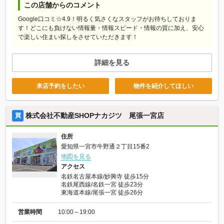
この店舗からのコメント
Google口コミ☆4.9！明るく気さくなスタッフがお待ちしておりま
す！どこにも負けない情報量・情報スピード・情報の質に加え、安心
で楽しい住まい探しをさせていただきます！
詳細を見る
来店予約をしたい
物件を紹介してほしい
株式会社不動産SHOPナカジツ 尾張一宮店
買
住所
愛知県一宮市牛野通２丁目15番2
地図を見る
アクセス
名鉄名古屋本線/妙興寺 徒歩15分
名鉄尾西線/名鉄一宮 徒歩23分
東海道本線/尾張一宮 徒歩26分
営業時間
10:00～19:00