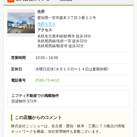
住所
愛知県一宮市森本３丁目３番２２号
地図を見る
アクセス
名鉄名古屋本線/妙興寺 徒歩18分
名鉄尾西線/名鉄一宮 徒歩32分
名鉄尾西線/観音寺 徒歩32分
営業時間
10:00～18:00
定休日
水曜日定休（８月１０日〜１４日は夏期休暇）
電話番号
0586-73-4410
ニフティ不動産での掲載物件
賃貸物件:372件
この店舗からのコメント
株式会社ニッショーは、名古屋・愛知・岐阜・三重に７３拠点の情報
ネットワークを構築。当社管理物件も多数ございます。