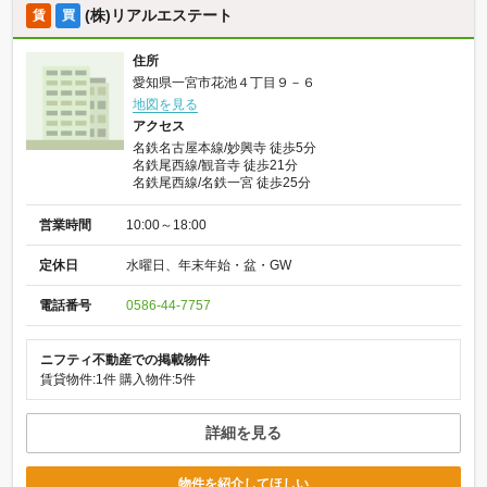
(株)リアルエステート
賃
買
住所
愛知県一宮市花池４丁目９－６
地図を見る
アクセス
名鉄名古屋本線/妙興寺 徒歩5分
名鉄尾西線/観音寺 徒歩21分
名鉄尾西線/名鉄一宮 徒歩25分
営業時間
10:00～18:00
定休日
水曜日、年末年始・盆・GW
電話番号
0586-44-7757
ニフティ不動産での掲載物件
賃貸物件:1件
購入物件:5件
詳細を見る
物件を紹介してほしい