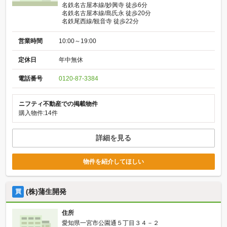
名鉄名古屋本線/妙興寺 徒歩6分
名鉄名古屋本線/島氏永 徒歩20分
名鉄尾西線/観音寺 徒歩22分
営業時間
10:00～19:00
定休日
年中無休
電話番号
0120-87-3384
ニフティ不動産での掲載物件
購入物件:14件
詳細を見る
物件を紹介してほしい
(株)蒲生開発
買
住所
愛知県一宮市公園通５丁目３４－２