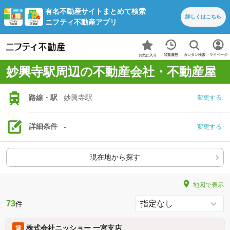
有名不動産サイトまとめて検索
詳しくは
こちら
ニフティ不動産アプリ
カンタン検索
閲覧履歴
マイページ
お気に入り
妙興寺駅周辺の不動産会社・不動産屋
路線・駅
妙興寺駅
変更する
詳細条件
-
変更する
現在地から探す
地図で表示
73
件
株式会社ニッショー 一宮支店
賃