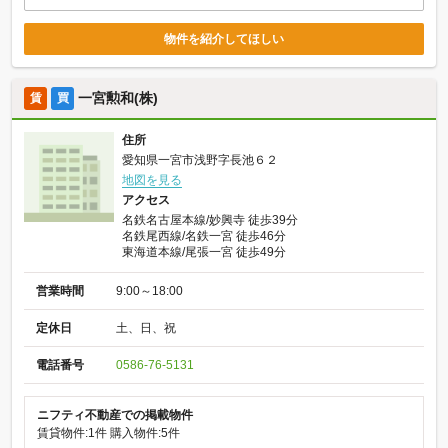
物件を紹介してほしい
一宮勲和(株)
賃
買
住所
愛知県一宮市浅野字長池６２
地図を見る
アクセス
名鉄名古屋本線/妙興寺 徒歩39分
名鉄尾西線/名鉄一宮 徒歩46分
東海道本線/尾張一宮 徒歩49分
営業時間
9:00～18:00
定休日
土、日、祝
電話番号
0586-76-5131
ニフティ不動産での掲載物件
賃貸物件:1件
購入物件:5件