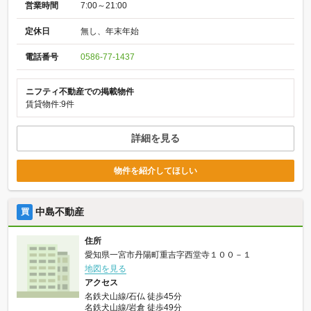
営業時間
7:00～21:00
定休日
無し、年末年始
電話番号
0586-77-1437
ニフティ不動産での掲載物件
賃貸物件:9件
詳細を見る
物件を紹介してほしい
中島不動産
買
住所
愛知県一宮市丹陽町重吉字西堂寺１００－１
地図を見る
アクセス
名鉄犬山線/石仏 徒歩45分
名鉄犬山線/岩倉 徒歩49分