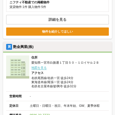
ニフティ不動産での掲載物件
賃貸物件:1件
購入物件:5件
詳細を見る
物件を紹介してほしい
艶金興業(株)
買
住所
愛知県一宮市白旗通１丁目５０－１ロイヤル２Ｂ
地図を見る
アクセス
名鉄尾西線/名鉄一宮 徒歩24分
東海道本線/尾張一宮 徒歩24分
名鉄名古屋本線/妙興寺 徒歩32分
営業時間
-
定休日
土曜日・日曜日・祝日、年末年始、GW、夏季休暇