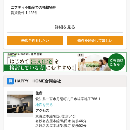
ニフティ不動産での掲載物件
賃貸物件:1,425件
詳細を見る
来店予約をしたい
物件を紹介してほしい
HAPPY HOME合同会社
買
住所
愛知県一宮市丹陽町九日市場字地子786-1
地図を見る
アクセス
東海道本線/稲沢 徒歩34分
名鉄名古屋本線/島氏永 徒歩46分
名鉄名古屋本線/妙興寺 徒歩52分