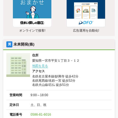
オンラインで接客!
広告運用を自動化!
未来開発(株)
買
住所
愛知県一宮市平安１丁目３－１２
地図を見る
アクセス
名鉄名古屋本線/妙興寺 徒歩42分
名鉄尾西線/名鉄一宮 徒歩52分
名鉄犬山線/石仏 徒歩51分
営業時間
9:00～18:00
定休日
土、日、祝
電話番号
0586-81-6016