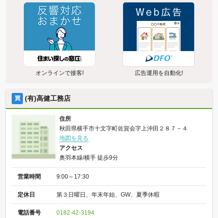
オンラインで接客!
広告運用を自動化!
(有)高健工務店
買
住所
秋田県横手市十文字町佐賀会字上沖田２８７－４
地図を見る
アクセス
奥羽本線/横手 徒歩9分
営業時間
9:00～17:30
定休日
第３日曜日、年末年始、GW、夏季休暇
電話番号
0182-42-3194