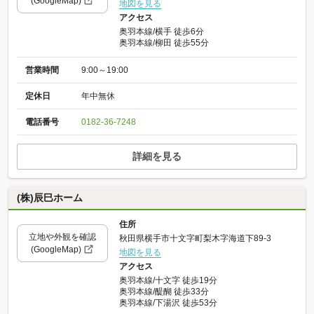
(GoogleMap)
地図を見る
アクセス
奥羽本線/横手 徒歩6分
奥羽本線/柳田 徒歩55分
営業時間
9:00～19:00
定休日
年中無休
電話番号
0182-36-7248
詳細を見る
(株)辰巳ホーム
住所
立地や外観を確認
秋田県横手市十文字町梨木字海道下89-3
(GoogleMap)
地図を見る
アクセス
奥羽本線/十文字 徒歩19分
奥羽本線/醍醐 徒歩33分
奥羽本線/下湯沢 徒歩53分