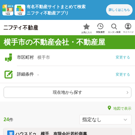
有名不動産サイトまとめて検索
詳しくは
こちら
ニフティ不動産アプリ
カンタン検索
閲覧履歴
マイページ
お気に入り
横手市の不動産会社・不動産屋
市区町村
横手市
変更する
詳細条件
-
変更する
現在地から探す
地図で表示
24
件
ハウスドゥ 横手 有限会社若松商事
買