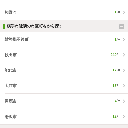
相野々
1
件
横手市近隣の市区町村から探す
雄勝郡羽後町
1
件
秋田市
240
件
能代市
17
件
大館市
17
件
男鹿市
4
件
湯沢市
12
件