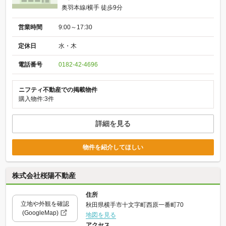
奥羽本線/横手 徒歩9分
営業時間
9:00～17:30
定休日
水・木
電話番号
0182-42-4696
ニフティ不動産での掲載物件
購入物件:3件
詳細を見る
物件を紹介してほしい
株式会社桜陽不動産
住所
立地や外観を確認
秋田県横手市十文字町西原一番町70
(GoogleMap)
地図を見る
アクセス