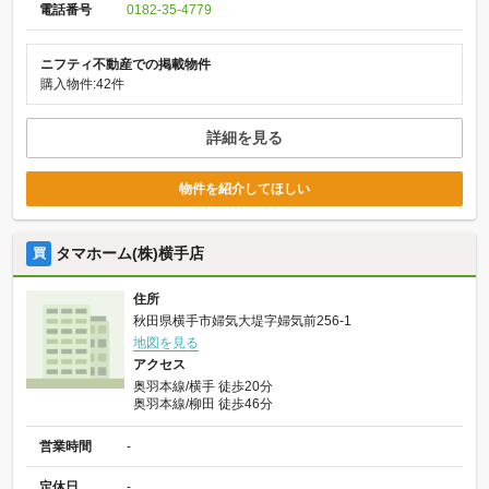
電話番号
0182-35-4779
ニフティ不動産での掲載物件
購入物件:42件
詳細を見る
物件を紹介してほしい
タマホーム(株)横手店
買
住所
秋田県横手市婦気大堤字婦気前256-1
地図を見る
アクセス
奥羽本線/横手 徒歩20分
奥羽本線/柳田 徒歩46分
営業時間
-
定休日
-