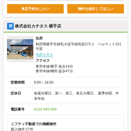
来店予約をしたい
物件を紹介してほしい
株式会社カチタス 横手店
買
住所
秋田県横手市婦気大堤字婦気前272-1 ベルウッド101
号室
地図を見る
アクセス
奥羽本線/横手 徒歩19分
奥羽本線/柳田 徒歩47分
営業時間
9:00～18:00
定休日
毎週水曜日、第一、第三、第五火曜日、 夏季休暇、年
末年始
電話番号
0120-945-664
ニフティ不動産での掲載物件
購入物件:27件