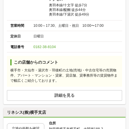
奥羽本線/十文字 徒歩7分
奥羽本線/醍醐 徒歩44分
奥羽本線/下湯沢 徒歩49分
営業時間
10:00～17:30、土曜日・祝日 10:00〜17:00
定休日
日曜日
電話番号
0182-38-8104
この店舗からのコメント
横手市・大仙市・湯沢市・羽後町の土地(売地)・中古住宅等の売買物
件、アパート・マンション・貸家、貸店舗、貸事務所等の賃貸物件ま
で幅広くご紹介しております。
詳細を見る
リネシス(株)横手支店
住所
立地や外観を確認
秋田県横手市横手町 大関越188-2