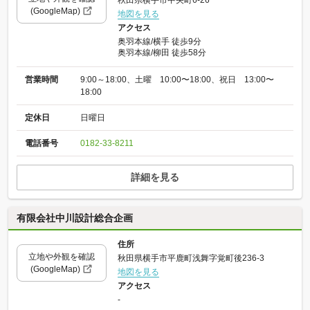
(GoogleMap)
地図を見る
アクセス
奥羽本線/横手 徒歩9分
奥羽本線/柳田 徒歩58分
営業時間
9:00～18:00、土曜 10:00〜18:00、祝日 13:00〜
18:00
定休日
日曜日
電話番号
0182-33-8211
詳細を見る
有限会社中川設計総合企画
住所
立地や外観を確認
秋田県横手市平鹿町浅舞字覚町後236-3
(GoogleMap)
地図を見る
アクセス
-