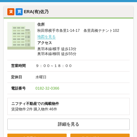
ERA(有)佐乃
賃
買
住所
秋田県横手市条里1-14-17 条里高橋テナント102
地図を見る
アクセス
奥羽本線/横手 徒歩13分
奥羽本線/柳田 徒歩55分
営業時間
９：００～１８：００
定休日
水曜日
電話番号
0182-32-0366
ニフティ不動産での掲載物件
賃貸物件:2件
購入物件:46件
詳細を見る