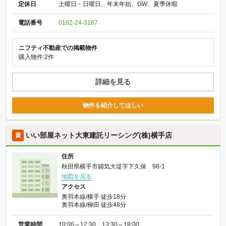
定休日
土曜日・日曜日、年末年始、GW、夏季休暇
電話番号
0182-24-3167
ニフティ不動産での掲載物件
購入物件:2件
詳細を見る
物件を紹介してほしい
いい部屋ネット大東建託リーシング(株)横手店
賃
住所
秋田県横手市婦気大堤字下久保 98-1
地図を見る
アクセス
奥羽本線/横手 徒歩18分
奥羽本線/柳田 徒歩48分
営業時間
10:00～12:30 13:30～18:00