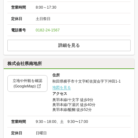
営業時間
8:00～17:30
定休日
土日祭日
電話番号
0182-24-1567
詳細を見る
株式会社県南地所
住所
立地や外観を確認
秋田県横手市十文字町佐賀会字下沖田1-1
(GoogleMap)
地図を見る
アクセス
奥羽本線/十文字 徒歩9分
奥羽本線/下湯沢 徒歩40分
奥羽本線/醍醐 徒歩52分
営業時間
9:30～18:00、土 9:30〜17:00
定休日
日曜日