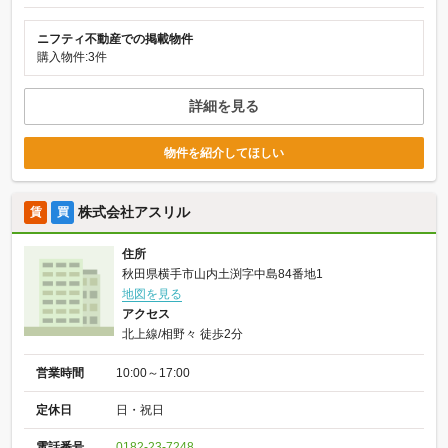
ニフティ不動産での掲載物件
購入物件:3件
詳細を見る
物件を紹介してほしい
株式会社アスリル
賃
買
住所
秋田県横手市山内土渕字中島84番地1
地図を見る
アクセス
北上線/相野々 徒歩2分
営業時間
10:00～17:00
定休日
日・祝日
電話番号
0182-23-7248