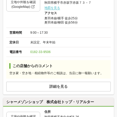
立地や外観を確認
秋田県横手市赤坂字赤坂７３－７
(GoogleMap)
地図を見る
アクセス
奥羽本線/横手 徒歩25分
奥羽本線/柳田 徒歩56分
営業時間
9:00～17:30
定休日
未設定、年末年始
電話番号
0182-33-9506
この店舗からのコメント
空き家・空き地・相続物件等のご相談は、当店に御一報願います。
詳細を見る
シャーメゾンショップ 株式会社トップ・リアルター
住所
立地や外観を確認
秋田県横手市中央町6-26