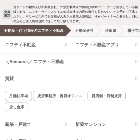
当サイトの物件及び不動産会社、外壁塗装業者の情報は検索パートナーが提供している情
報であり、ニフティライフスタイル株式会社は内容の責任を負わないことを予めご了承く
免責
事項
ださい。本サービス内でお客様が入力される個人情報は、検索パートナーが取得し、同社
の定める個人情報規約に従って取り扱われます。
不動産・住宅情報のニフティ不動産
不動産会社
秋田県
横手市
ニフティ不動産
ニフティ不動産アプリ
＼Because／ ニフティ不動産
賃貸
月極駐車場
賃貸事務所・賃貸オフィス
貸店舗・店舗賃貸
貸し倉庫
新築一戸建て
新築マンション