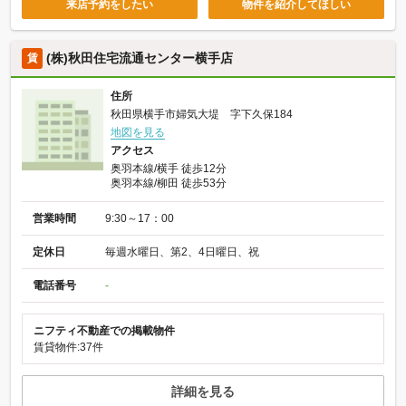
来店予約をしたい
物件を紹介してほしい
(株)秋田住宅流通センター横手店
賃
住所
秋田県横手市婦気大堤 字下久保184
地図を見る
アクセス
奥羽本線/横手 徒歩12分
奥羽本線/柳田 徒歩53分
営業時間
9:30～17：00
定休日
毎週水曜日、第2、4日曜日、祝
電話番号
-
ニフティ不動産での掲載物件
賃貸物件:37件
詳細を見る