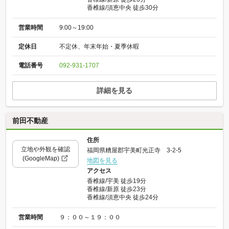
香椎線/須恵中央 徒歩30分
営業時間
9:00～19:00
定休日
不定休、年末年始・夏季休暇
電話番号
092-931-1707
詳細を見る
前田不動産
住所
立地や外観を確認
福岡県糟屋郡宇美町光正寺 3-2-5
(GoogleMap)
地図を見る
アクセス
香椎線/宇美 徒歩19分
香椎線/新原 徒歩23分
香椎線/須恵中央 徒歩24分
営業時間
９：００～１９：００