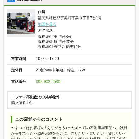
住所
福岡県糟屋郡宇美町宇美３丁目7番1号
地図を見る
アクセス
香椎線/宇美 徒歩8分
香椎線/新原 徒歩22分
香椎線/須恵中央 徒歩34分
営業時間
10:00～17:00
定休日
不定休/年末年始、お盆、ＧW
電話番号
092-932-5580
ニフティ不動産での掲載物件
購入物件:5件
この店舗からのコメント
〜すべてはお客様の「ありがとう」のため〜町の不動産屋宝栄へ。社員
が長年培った不動産経験をもとに、売りたい・買いたい・貸したい・