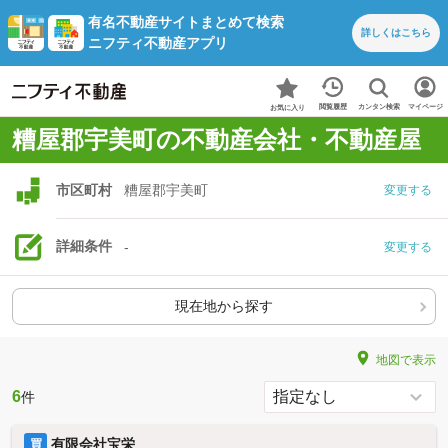
有名不動産サイトまとめて検索
詳しくは
こちら
ニフティ不動産アプリ
カンタン検索
閲覧履歴
マイページ
お気に入り
糟屋郡宇美町の不動産会社・不動産屋
市区町村
糟屋郡宇美町
変更する
詳細条件
-
変更する
現在地から探す
地図で表示
6
件
有限会社宝栄
買