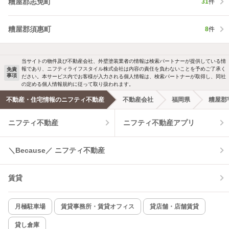
糟屋郡志免町
31
件
糟屋郡須惠町
8
件
当サイトの物件及び不動産会社、外壁塗装業者の情報は検索パートナーが提供している情
報であり、ニフティライフスタイル株式会社は内容の責任を負わないことを予めご了承く
免責
事項
ださい。本サービス内でお客様が入力される個人情報は、検索パートナーが取得し、同社
の定める個人情報規約に従って取り扱われます。
不動産・住宅情報のニフティ不動産
不動産会社
福岡県
糟屋郡
ニフティ不動産
ニフティ不動産アプリ
＼Because／ ニフティ不動産
賃貸
月極駐車場
賃貸事務所・賃貸オフィス
貸店舗・店舗賃貸
貸し倉庫