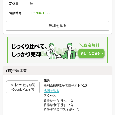
定休日
無
電話番号
092-934-1135
詳細を見る
(有)中原工業
住所
立地や外観を確認
福岡県糟屋郡宇美町平和1-7-16
(GoogleMap)
地図を見る
アクセス
香椎線/宇美 徒歩14分
香椎線/新原 徒歩15分
香椎線/須恵中央 徒歩26分