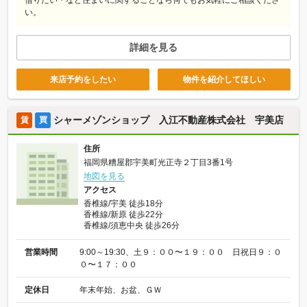
借りたい・など住まいに関することなら何でもお気軽にご相談くださ
い。
詳細を見る
来店予約をしたい
物件を紹介してほしい
シャーメゾンショップ 入江不動産株式会社 宇美店
賃
買
住所
福岡県糟屋郡宇美町光正寺２丁目3番1号
地図を見る
アクセス
香椎線/宇美 徒歩18分
香椎線/新原 徒歩22分
香椎線/須恵中央 徒歩26分
営業時間
9:00～19:30、土９：００〜１９：００ 日祝日９：０
０〜１７：００
定休日
年末年始、お盆、ＧＷ