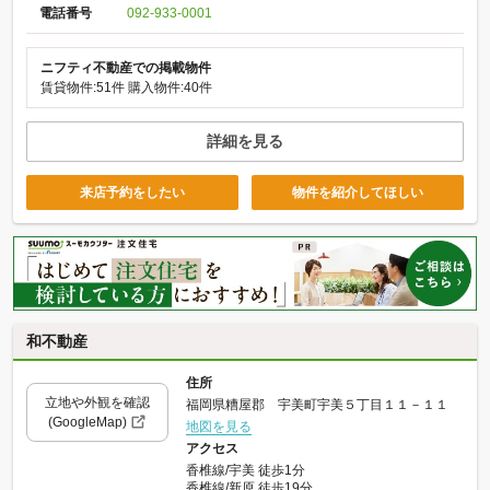
電話番号
092-933-0001
ニフティ不動産での掲載物件
賃貸物件:51件
購入物件:40件
詳細を見る
来店予約をしたい
物件を紹介してほしい
和不動産
住所
立地や外観を確認
福岡県糟屋郡 宇美町宇美５丁目１１－１１
(GoogleMap)
地図を見る
アクセス
香椎線/宇美 徒歩1分
香椎線/新原 徒歩19分