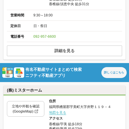
香椎線/須恵中央 徒歩31分
営業時間
9:30～18:00
定休日
日・祭日
電話番号
092-957-6600
詳細を見る
有名不動産サイトまとめて検索
詳しくは
こちら
ニフティ不動産アプリ
(株)ミスターホーム
住所
立地や外観を確認
福岡県糟屋郡宇美町大字井野１１９－４
(GoogleMap)
地図を見る
アクセス
香椎線/宇美 徒歩18分
香椎線/新原 徒歩23分