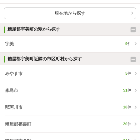
現在地から探す
糟屋郡宇美町の駅から探す
宇美
9
件
糟屋郡宇美町近隣の市区町村から探す
みやま市
5
件
糸島市
51
件
那珂川市
18
件
糟屋郡篠栗町
20
件