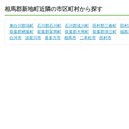
相馬郡新地町近隣の市区町村から探す
東白川郡塙町
石川郡石川町
石川郡浅川町
田村郡三春町
田村
双葉郡楢葉町
双葉郡富岡町
双葉郡大熊町
双葉郡浪江町
福島
白河市
須賀川市
喜多方市
相馬市
二本松市
田村市