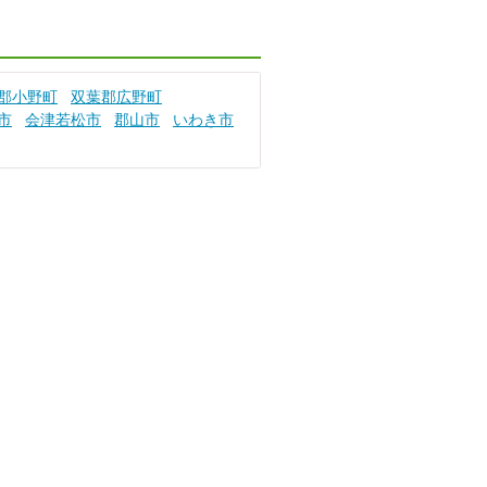
郡小野町
双葉郡広野町
市
会津若松市
郡山市
いわき市