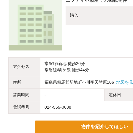
ニフティ不動産での掲載物件
購入
常磐線/新地 徒歩20分
アクセス
常磐線/駒ケ嶺 徒歩44分
住所
福島県相馬郡新地町小川字天竺原106
地図を見
営業時間
-
定休日
電話番号
024-555-0688
物件を紹介してほしい