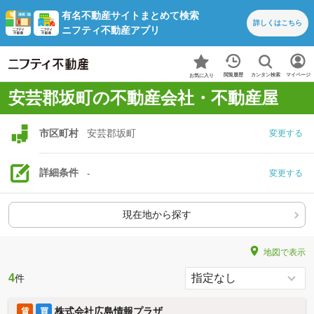
有名不動産サイトまとめて検索
詳しくは
こちら
ニフティ不動産アプリ
カンタン検索
閲覧履歴
マイページ
お気に入り
安芸郡坂町の不動産会社・不動産屋
市区町村
安芸郡坂町
変更する
詳細条件
-
変更する
現在地から探す
地図で表示
4
件
株式会社広島情報プラザ
賃
買