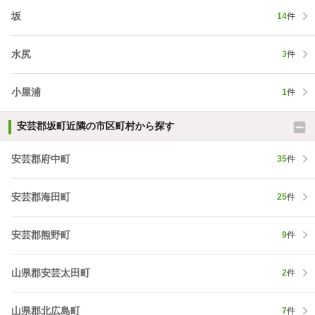
坂
14
件
水尻
3
件
小屋浦
1
件
安芸郡坂町近隣の市区町村から探す
安芸郡府中町
35
件
安芸郡海田町
25
件
安芸郡熊野町
9
件
山県郡安芸太田町
2
件
山県郡北広島町
7
件