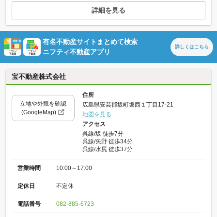
詳細を見る
有名不動産サイトまとめて検索
詳しくは
こちら
ニフティ不動産アプリ
宝不動産株式会社
住所
立地や外観を確認
広島県安芸郡坂町坂西１丁目17-21
(GoogleMap)
地図を見る
アクセス
呉線/坂 徒歩7分
呉線/矢野 徒歩34分
呉線/水尻 徒歩37分
営業時間
10:00～17:00
定休日
不定休
電話番号
082-885-6723