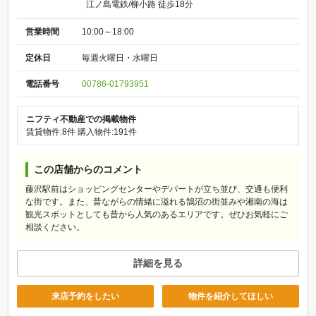
江ノ島電鉄/柳小路 徒歩18分
営業時間
10:00～18:00
定休日
毎週火曜日・水曜日
電話番号
00786-01793951
ニフティ不動産での掲載物件
賃貸物件:8件
購入物件:191件
この店舗からのコメント
藤沢駅前はショッピングセンターやデパートが立ち並び、交通も便利
な街です。また、昔ながらの情緒に溢れる鵠沼の街並みや湘南の海は
観光スポットとしても昔から人気のあるエリアです。ぜひお気軽にご
相談ください。
詳細を見る
来店予約をしたい
物件を紹介してほしい