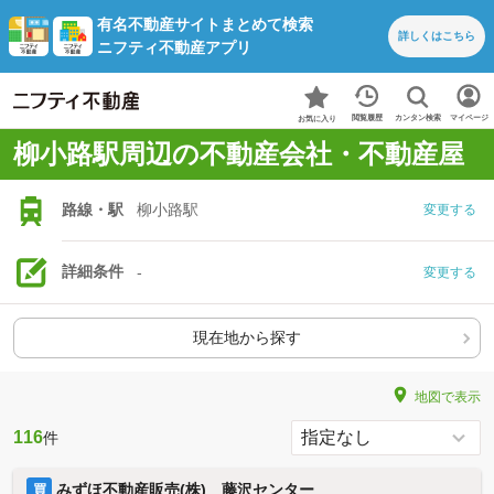
有名不動産サイトまとめて検索
詳しくは
こちら
ニフティ不動産アプリ
カンタン検索
閲覧履歴
マイページ
お気に入り
柳小路駅周辺の不動産会社・不動産屋
路線・駅
柳小路駅
変更する
詳細条件
-
変更する
現在地から探す
地図で表示
116
件
みずほ不動産販売(株) 藤沢センター
買