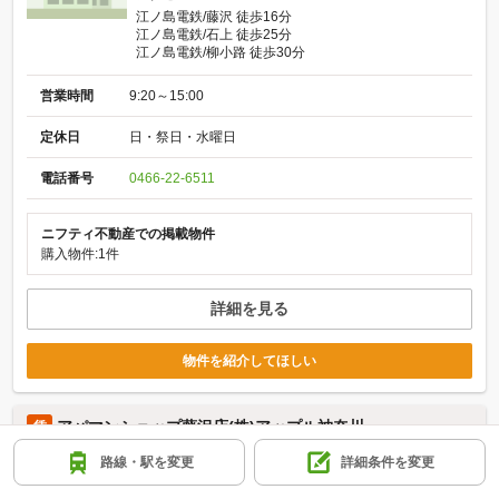
江ノ島電鉄/藤沢 徒歩16分
江ノ島電鉄/石上 徒歩25分
江ノ島電鉄/柳小路 徒歩30分
営業時間
9:20～15:00
定休日
日・祭日・水曜日
電話番号
0466-22-6511
ニフティ不動産での掲載物件
購入物件:1件
詳細を見る
物件を紹介してほしい
アパマンショップ藤沢店(株)アップル神奈川
賃
路線・駅を変更
詳細条件を変更
住所
神奈川県藤沢市南藤沢 3-1 KDビル7階