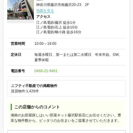
神奈川県藤沢市南藤沢20-23 2F
地図を見る
アクセス
江ノ島電鉄/藤沢 徒歩1分
江ノ島電鉄/石上 徒歩10分
江ノ島電鉄/柳小路 徒歩16分
営業時間
10:00～18:00
定休日
毎週水曜日、第一または第二火曜日 年末年始、GW、
夏季休暇
電話番号
0466-21-9461
ニフティ不動産での掲載物件
賃貸物件:1,426件
この店舗からのコメント
湘南のお部屋探しはいい部屋ネット藤沢駅前店にお任せください。豊
富な物件数から、ピッタリのお住まいをご提案させていただきます。