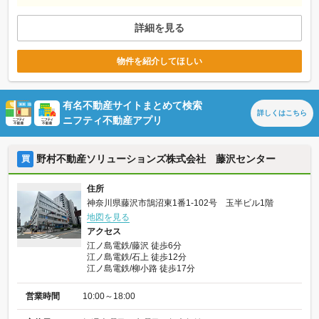
詳細を見る
物件を紹介してほしい
有名不動産サイトまとめて検索
詳しくは
こちら
ニフティ不動産アプリ
野村不動産ソリューションズ株式会社 藤沢センター
買
住所
神奈川県藤沢市鵠沼東1番1-102号 玉半ビル1階
地図を見る
アクセス
江ノ島電鉄/藤沢 徒歩6分
江ノ島電鉄/石上 徒歩12分
江ノ島電鉄/柳小路 徒歩17分
営業時間
10:00～18:00