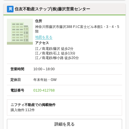
住友不動産ステップ(株)藤沢営業センター
買
住所
神奈川県藤沢市藤沢388 F.I.C富士ビル本館1・3・4・5
階
地図を見る
アクセス
江ノ島電鉄/藤沢 徒歩2分
江ノ島電鉄/石上 徒歩13分
江ノ島電鉄/柳小路 徒歩20分
営業時間
10:00～18:00
定休日
年末年始・GW
電話番号
0120-412768
ニフティ不動産での掲載物件
購入物件:112件
詳細を見る