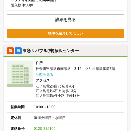
購入物件:38件
詳細を見る
物件を紹介してほしい
東急リバブル(株)藤沢センター
賃
買
住所
神奈川県藤沢市南藤沢 3-12 クリオ藤沢駅前3階
地図を見る
アクセス
江ノ島電鉄/藤沢 徒歩4分
江ノ島電鉄/石上 徒歩13分
江ノ島電鉄/柳小路 徒歩18分
営業時間
10:00～18:00
定休日
毎週火曜日・水曜日
電話番号
0120-215109