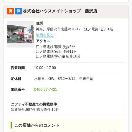
株式会社ハウスメイトショップ 藤沢店
賃
買
住所
神奈川県藤沢市南藤沢20-17 江ノ電第3ビル1階
地図を見る
アクセス
江ノ島電鉄/藤沢 徒歩3分
江ノ島電鉄/石上 徒歩11分
江ノ島電鉄/柳小路 徒歩16分
営業時間
10:00～17:00
定休日
水曜日、GW、8/12〜8/15、年末年始
電話番号
0466-27-7421
ニフティ不動産での掲載物件
賃貸物件:607件
購入物件:15件
この店舗からのコメント