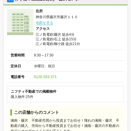
住所
神奈川県藤沢市藤沢１１０
地図を見る
アクセス
江ノ島電鉄/藤沢 徒歩4分
江ノ島電鉄/石上 徒歩15分
江ノ島電鉄/柳小路 徒歩21分
営業時間
9:30～17:30
定休日
水曜日、祝日
電話番号
0120-203-371
ニフティ不動産での掲載物件
購入物件:25件
この店舗からのコメント
湘南・藤沢 不動産売買から投資までお任せ！憧れの湘南・藤沢 不
動産の購入、売却から不動産投資までお任せ！湘南・藤沢の不動産の