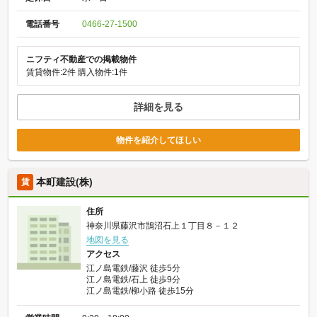
電話番号
0466-27-1500
ニフティ不動産での掲載物件
賃貸物件:2件
購入物件:1件
詳細を見る
物件を紹介してほしい
本町建設(株)
賃
住所
神奈川県藤沢市鵠沼石上１丁目８－１２
地図を見る
アクセス
江ノ島電鉄/藤沢 徒歩5分
江ノ島電鉄/石上 徒歩9分
江ノ島電鉄/柳小路 徒歩15分