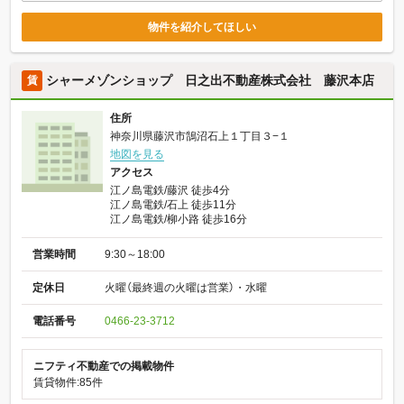
物件を紹介してほしい
シャーメゾンショップ 日之出不動産株式会社 藤沢本店
賃
住所
神奈川県藤沢市鵠沼石上１丁目３−１
地図を見る
アクセス
江ノ島電鉄/藤沢 徒歩4分
江ノ島電鉄/石上 徒歩11分
江ノ島電鉄/柳小路 徒歩16分
営業時間
9:30～18:00
定休日
火曜（最終週の火曜は営業）・水曜
電話番号
0466-23-3712
ニフティ不動産での掲載物件
賃貸物件:85件