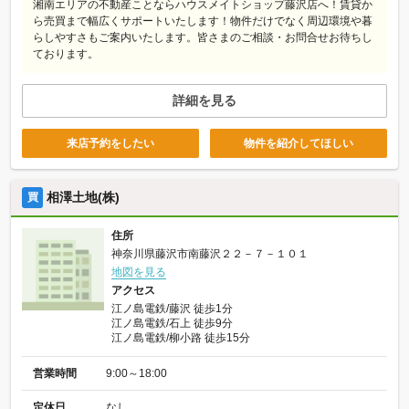
湘南エリアの不動産ことならハウスメイトショップ藤沢店へ！賃貸か
ら売買まで幅広くサポートいたします！物件だけでなく周辺環境や暮
らしやすさもご案内いたします。皆さまのご相談・お問合せお待ちし
ております。
詳細を見る
来店予約をしたい
物件を紹介してほしい
相澤土地(株)
買
住所
神奈川県藤沢市南藤沢２２－７－１０１
地図を見る
アクセス
江ノ島電鉄/藤沢 徒歩1分
江ノ島電鉄/石上 徒歩9分
江ノ島電鉄/柳小路 徒歩15分
営業時間
9:00～18:00
定休日
なし