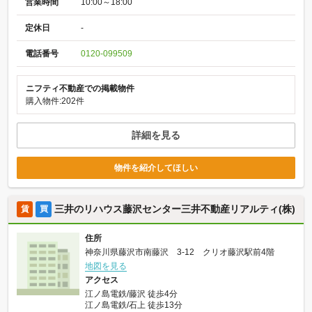
営業時間
10:00～18:00
定休日
-
電話番号
0120-099509
ニフティ不動産での掲載物件
購入物件:202件
詳細を見る
物件を紹介してほしい
三井のリハウス藤沢センター三井不動産リアルティ(株)
賃
買
住所
神奈川県藤沢市南藤沢 3-12 クリオ藤沢駅前4階
地図を見る
アクセス
江ノ島電鉄/藤沢 徒歩4分
江ノ島電鉄/石上 徒歩13分