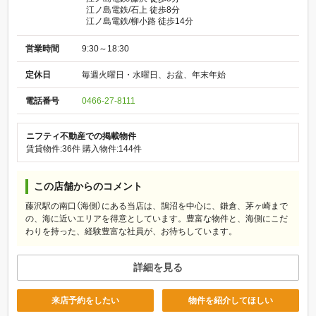
江ノ島電鉄/石上 徒歩8分
江ノ島電鉄/柳小路 徒歩14分
営業時間
9:30～18:30
定休日
毎週火曜日・水曜日、お盆、年末年始
電話番号
0466-27-8111
ニフティ不動産での掲載物件
賃貸物件:36件
購入物件:144件
この店舗からのコメント
藤沢駅の南口（海側）にある当店は、鵠沼を中心に、鎌倉、茅ヶ崎まで
の、海に近いエリアを得意としています。豊富な物件と、海側にこだ
わりを持った、経験豊富な社員が、お待ちしています。
詳細を見る
来店予約をしたい
物件を紹介してほしい