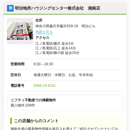
明治地所ハウジングセンター株式会社 湘南店
買
住所
神奈川県藤沢市藤沢559-19 明治ビル
地図を見る
アクセス
江ノ島電鉄/藤沢 徒歩3分
江ノ島電鉄/石上 徒歩14分
江ノ島電鉄/柳小路 徒歩20分
営業時間
9:30～18:30
定休日
毎週火曜日・水曜日、お盆、年末年始
電話番号
0466-23-6111
ニフティ不動産での掲載物件
購入物件:209件
この店舗からのコメント
湘南全域の最新物件情報を毎日入れ替えてご紹介させていただいてお