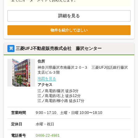
全てにオーダーメイドでお応えします。
詳細を見る
物件を紹介してほしい
三菱UFJ不動産販売株式会社 藤沢センター
買
住所
神奈川県藤沢市南藤沢２０−３ 三菱UFJ信託銀行藤沢
支店ビル３階
地図を見る
アクセス
江ノ島電鉄/藤沢 徒歩3分
江ノ島電鉄/石上 徒歩12分
江ノ島電鉄/柳小路 徒歩17分
営業時間
9:00～17:10、土曜・日曜 10:00〜18:10
定休日
水曜・祝日
電話番号
0466-22-4981