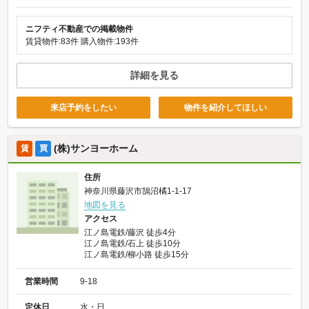
ニフティ不動産での掲載物件
賃貸物件:83件
購入物件:193件
詳細を見る
来店予約をしたい
物件を紹介してほしい
(株)サンヨーホーム
賃
買
住所
神奈川県藤沢市鵠沼橘1-1-17
地図を見る
アクセス
江ノ島電鉄/藤沢 徒歩4分
江ノ島電鉄/石上 徒歩10分
江ノ島電鉄/柳小路 徒歩15分
営業時間
9-18
定休日
水・日