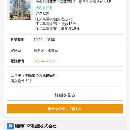
神奈川県藤沢市南藤沢5-9 朝日生命藤沢ビル8F
地図を見る
アクセス
江ノ島電鉄/藤沢 徒歩7分
江ノ島電鉄/石上 徒歩15分
江ノ島電鉄/柳小路 徒歩19分
営業時間
10:00～18:00
定休日
毎週火・水曜日
電話番号
0466-47-2235
ニフティ不動産での掲載物件
購入物件:53件
詳細を見る
物件を紹介してほしい
湘南FJ不動産株式会社
買