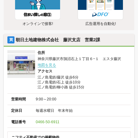
オンラインで接客!
広告運用を自動化!
朝日土地建物株式会社 藤沢支店 営業2課
買
住所
神奈川県藤沢市鵠沼石上１丁目６−１ エスタ藤沢
地図を見る
アクセス
江ノ島電鉄/藤沢 徒歩6分
江ノ島電鉄/石上 徒歩10分
江ノ島電鉄/柳小路 徒歩15分
営業時間
9:00～20:00
定休日
毎週水曜日 年末年始
電話番号
0466-50-6911
ニフティ不動産での掲載物件