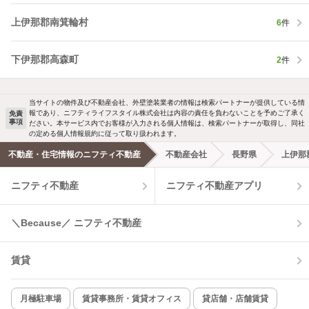
上伊那郡南箕輪村
6
件
下伊那郡高森町
2
件
当サイトの物件及び不動産会社、外壁塗装業者の情報は検索パートナーが提供している情
報であり、ニフティライフスタイル株式会社は内容の責任を負わないことを予めご了承く
免責
事項
ださい。本サービス内でお客様が入力される個人情報は、検索パートナーが取得し、同社
の定める個人情報規約に従って取り扱われます。
不動産・住宅情報のニフティ不動産
不動産会社
長野県
上伊那
ニフティ不動産
ニフティ不動産アプリ
＼Because／ ニフティ不動産
賃貸
月極駐車場
賃貸事務所・賃貸オフィス
貸店舗・店舗賃貸