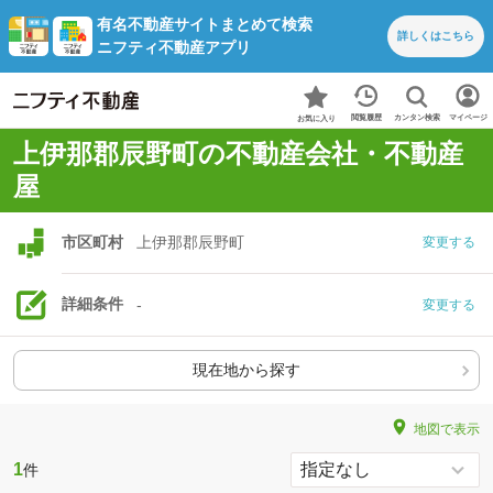
有名不動産サイトまとめて検索
詳しくは
こちら
ニフティ不動産アプリ
カンタン検索
閲覧履歴
マイページ
お気に入り
上伊那郡辰野町の不動産会社・不動産
屋
市区町村
上伊那郡辰野町
変更する
詳細条件
-
変更する
現在地から探す
地図で表示
1
件