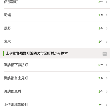
伊那新町
2
件
羽場
1
件
辰野
1
件
宮木
1
件
上伊那郡辰野町近隣の市区町村から探す
諏訪郡下諏訪町
6
件
諏訪郡富士見町
2
件
諏訪郡原村
1
件
上伊那郡箕輪町
7
件