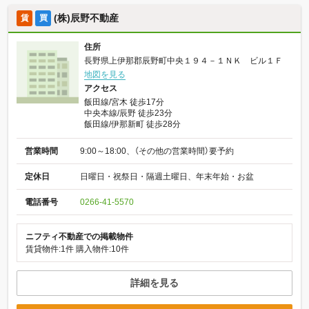
(株)辰野不動産
賃
買
住所
長野県上伊那郡辰野町中央１９４－１ＮＫ ビル１Ｆ
地図を見る
アクセス
飯田線/宮木 徒歩17分
中央本線/辰野 徒歩23分
飯田線/伊那新町 徒歩28分
営業時間
9:00～18:00、（その他の営業時間）要予約
定休日
日曜日・祝祭日・隔週土曜日、年末年始・お盆
電話番号
0266-41-5570
ニフティ不動産での掲載物件
賃貸物件:1件
購入物件:10件
詳細を見る