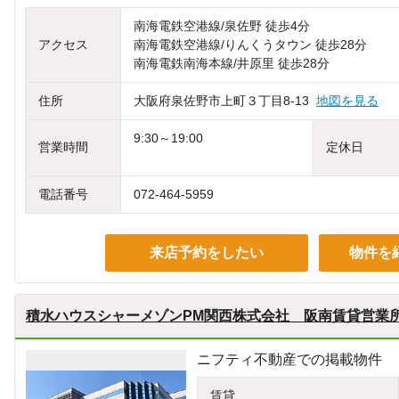
南海電鉄空港線/泉佐野 徒歩4分
アクセス
南海電鉄空港線/りんくうタウン 徒歩28分
南海電鉄南海本線/井原里 徒歩28分
住所
大阪府泉佐野市上町３丁目8-13
地図を見る
9:30～19:00
営業時間
定休日
電話番号
072-464-5959
来店予約をしたい
物件を
積水ハウスシャーメゾンPM関西株式会社 阪南賃貸営業
ニフティ不動産での掲載物件
賃貸