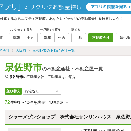
を検索するならニフティ不動産。あなたにピッタリの不動産会社を検索しよう！
る
マンションを買う
一戸建てを買う
建てる
貸
新築
中古
新築
中古
土地
不動産会社
調べる
産会社
大阪府
泉佐野市の不動産会社一覧
泉佐野市
の不動産会社・不動産屋一覧
泉佐野市
の不動産会社・不動産屋をご紹介
並び替え
72
件中
1〜40件を表示
シャーメゾンショップ 株式会社サンリンハウス 泉佐野