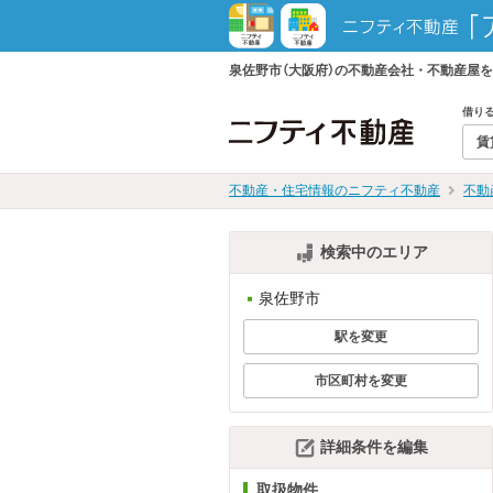
泉佐野市（大阪府）の不動産会社・不動産屋
借り
賃
不動産・住宅情報のニフティ不動産
不動
検索中のエリア
泉佐野市
駅を変更
市区町村を変更
詳細条件を編集
取扱物件