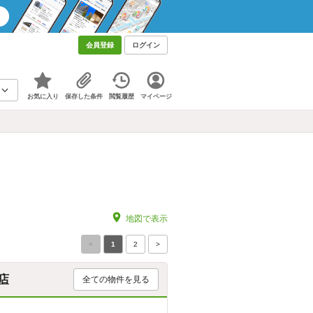
会員登録
ログイン
お気に入り
保存した条件
閲覧履歴
マイページ
地図で表示
<
1
2
>
店
全ての物件を見る