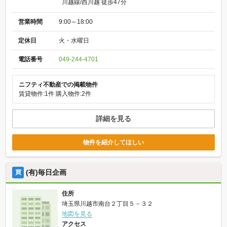
川越線/西川越 徒歩47分
営業時間
9:00～18:00
定休日
火・水曜日
電話番号
049-244-4701
ニフティ不動産での掲載物件
賃貸物件:1件
購入物件:2件
詳細を見る
物件を紹介してほしい
(有)毎日企画
買
住所
埼玉県川越市南台２丁目５－３２
地図を見る
アクセス