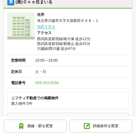
(株)Ｏｎｅ住まいる
買
住所
埼玉県川越市大字大袋新田６９８－１
地図を見る
アクセス
西武鉄道新宿線/南大塚 徒歩12分
西武鉄道新宿線/新狭山 徒歩42分
川越線/西川越 徒歩47分
営業時間
10:00～18:00
定休日
土・日
電話番号
049-293-6294
ニフティ不動産での掲載物件
購入物件:5件
詳細を見る
路線・駅を変更
詳細条件を変更
物件を紹介してほしい