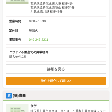
西武鉄道新宿線/南大塚 徒歩4分
西武鉄道新宿線/新狭山 徒歩34分
川越線/西川越 徒歩48分
営業時間
9:00～18:30
定休日
毎週火
電話番号
049-247-2211
ニフティ不動産での掲載物件
購入物件:1件
詳細を見る
物件を紹介してほしい
(株)貴商
買
住所
埼玉県川越市南台３丁目１３－１秀和川越南大塚レジデ