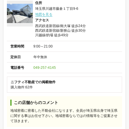
住所
埼玉県川越市藤倉１丁目9-6
地図を見る
アクセス
西武鉄道新宿線/南大塚 徒歩24分
西武鉄道新宿線/新狭山 徒歩30分
川越線/的場 徒歩49分
営業時間
9:00～21:00
定休日
年中無休
電話番号
049-257-4145
ニフティ不動産での掲載物件
購入物件:62件
この店舗からのコメント
地域密着に密着した不動会社になります。全員が埼玉県出身で埼玉県
に関する事はお任せ下さい。地域密着ならではの情報等をご提案させ
て頂きます。