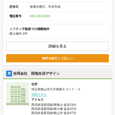
定休日
毎週水曜日、年末年始
電話番号
049-293-6699
ニフティ不動産での掲載物件
購入物件:2件
詳細を見る
物件を紹介してほしい
合同会社 団地生活デザイン
買
住所
埼玉県狭山市大字青柳６３ー７－５
地図を見る
アクセス
西武鉄道新宿線/新狭山 徒歩24分
西武鉄道新宿線/南大塚 徒歩42分
西武鉄道新宿線/狭山市 徒歩47分