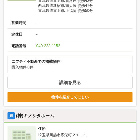
東武鉄道東上線/新河岸 徒歩42分
西武鉄道新宿線/南大塚 徒歩47分
東武鉄道東上線/上福岡 徒歩50分
営業時間
-
定休日
-
電話番号
049-238-1152
ニフティ不動産での掲載物件
購入物件:8件
詳細を見る
物件を紹介してほしい
(株)キノシタホーム
買
住所
埼玉県川越市広栄町２１－１