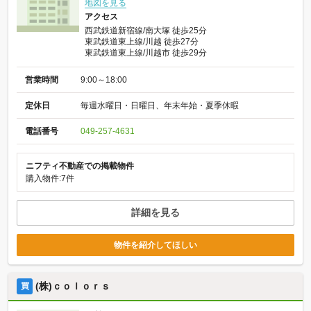
地図を見る
アクセス
西武鉄道新宿線/南大塚 徒歩25分
東武鉄道東上線/川越 徒歩27分
東武鉄道東上線/川越市 徒歩29分
営業時間
9:00～18:00
定休日
毎週水曜日・日曜日、年末年始・夏季休暇
電話番号
049-257-4631
ニフティ不動産での掲載物件
購入物件:7件
詳細を見る
物件を紹介してほしい
(株)ｃｏｌｏｒｓ
買