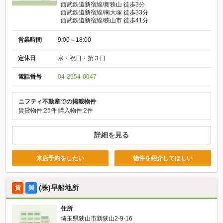
西武鉄道新宿線/新狭山 徒歩3分
西武鉄道新宿線/南大塚 徒歩33分
西武鉄道新宿線/狭山市 徒歩41分
営業時間
9:00～18:00
定休日
水・祝日・第３日
電話番号
04-2954-0047
ニフティ不動産での掲載物件
賃貸物件:25件
購入物件:2件
詳細を見る
来店予約をしたい
物件を紹介してほしい
(株)早船地所
賃
買
住所
埼玉県狭山市新狭山2-9-16