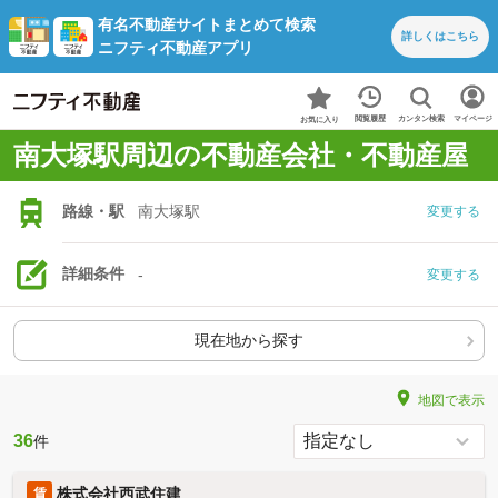
有名不動産サイトまとめて検索
詳しくは
こちら
ニフティ不動産アプリ
カンタン検索
閲覧履歴
マイページ
お気に入り
南大塚駅周辺の不動産会社・不動産屋
路線・駅
南大塚駅
変更する
詳細条件
-
変更する
現在地から探す
地図で表示
36
件
株式会社西武住建
賃