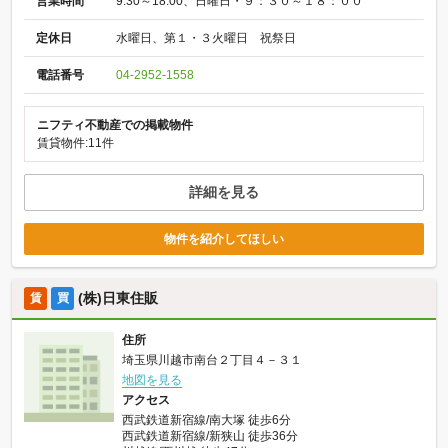
営業時間
9:30～18:00、日曜日・９：３０～１８：００
定休日
水曜日、第１・３火曜日 祝祭日
電話番号
04-2952-1558
ニフティ不動産での掲載物件
賃貸物件:11件
詳細を見る
物件を紹介してほしい
(株)日東住販
賃
買
住所
埼玉県川越市南台２丁目４－３１
地図を見る
アクセス
西武鉄道新宿線/南大塚 徒歩6分
西武鉄道新宿線/新狭山 徒歩36分