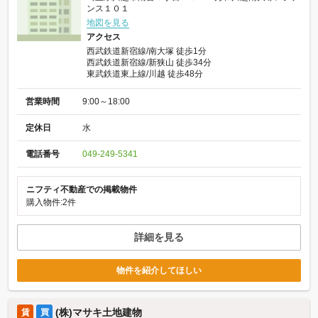
ンス１０１
地図を見る
アクセス
西武鉄道新宿線/南大塚 徒歩1分
西武鉄道新宿線/新狭山 徒歩34分
東武鉄道東上線/川越 徒歩48分
営業時間
9:00～18:00
定休日
水
電話番号
049-249-5341
ニフティ不動産での掲載物件
購入物件:2件
詳細を見る
物件を紹介してほしい
(株)マサキ土地建物
賃
買