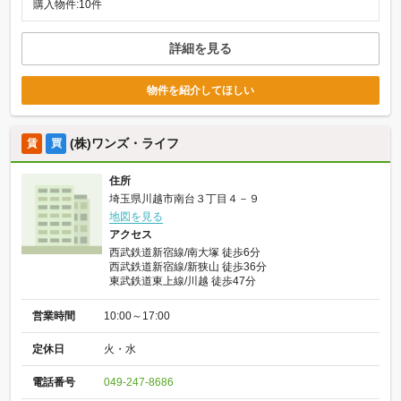
購入物件:10件
詳細を見る
物件を紹介してほしい
(株)ワンズ・ライフ
賃
買
住所
埼玉県川越市南台３丁目４－９
地図を見る
アクセス
西武鉄道新宿線/南大塚 徒歩6分
西武鉄道新宿線/新狭山 徒歩36分
東武鉄道東上線/川越 徒歩47分
営業時間
10:00～17:00
定休日
火・水
電話番号
049-247-8686