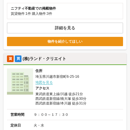
ニフティ不動産での掲載物件
賃貸物件:1件
購入物件:3件
詳細を見る
物件を紹介してほしい
(株)ランド・クリエイト
賃
買
住所
埼玉県川越市新宿町6-25-16
地図を見る
アクセス
東武鉄道東上線/川越 徒歩21分
西武鉄道新宿線/南大塚 徒歩30分
西武鉄道新宿線/本川越 徒歩31分
営業時間
９：００～１７：３０
定休日
火・水