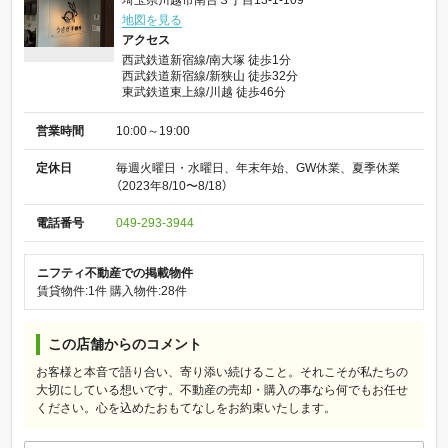
地図を見る
アクセス
西武鉄道新宿線/南大塚 徒歩1分
西武鉄道新宿線/新狭山 徒歩32分
東武鉄道東上線/川越 徒歩46分
営業時間
10:00～19:00
定休日
毎週火曜日・水曜日、年末年始、GW休業、夏季休業
（2023年8/10〜8/18）
電話番号
049-293-3944
ニフティ不動産での掲載物件
賃貸物件:1件
購入物件:28件
この店舗からのコメント
お客様と本音で語り合い、寄り添い続けること。それこそが私たちの
大切にしている想いです。不動産の売却・購入の事なら何でもお任せ
ください。心を込めたおもてなしをお約束いたします。