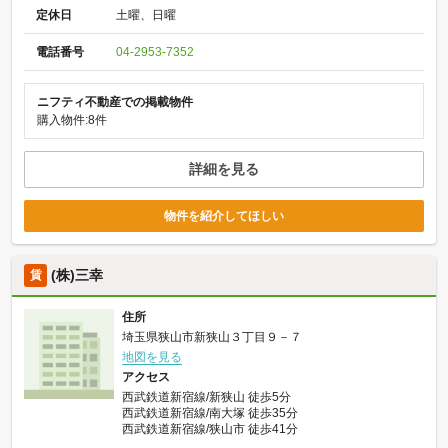
定休日
土曜、日曜
電話番号
04-2953-7352
ニフティ不動産での掲載物件
購入物件:8件
詳細を見る
物件を紹介してほしい
(株)三幸
賃
住所
埼玉県狭山市新狭山３丁目９－７
地図を見る
アクセス
西武鉄道新宿線/新狭山 徒歩5分
西武鉄道新宿線/南大塚 徒歩35分
西武鉄道新宿線/狭山市 徒歩41分