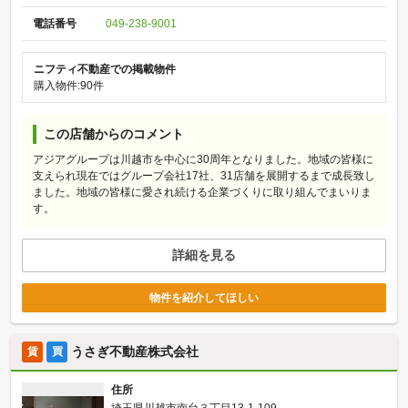
電話番号
049-238-9001
ニフティ不動産での掲載物件
購入物件:90件
この店舗からのコメント
アジアグループは川越市を中心に30周年となりました。地域の皆様に
支えられ現在ではグループ会社17社、31店舗を展開するまで成長致し
ました。地域の皆様に愛され続ける企業づくりに取り組んでまいりま
す。
詳細を見る
物件を紹介してほしい
うさぎ不動産株式会社
賃
買
住所
埼玉県川越市南台３丁目13-1-109