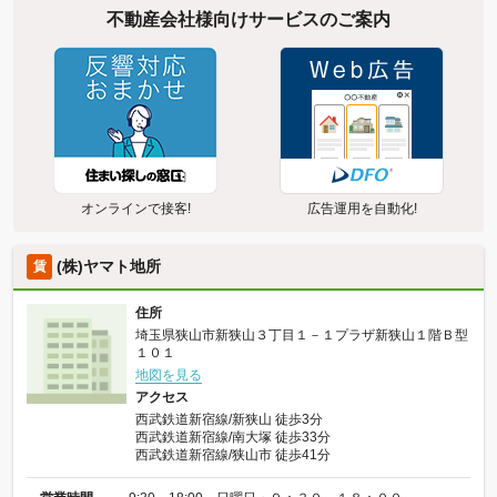
不動産会社様向けサービスのご案内
オンラインで接客!
広告運用を自動化!
(株)ヤマト地所
賃
住所
埼玉県狭山市新狭山３丁目１－１プラザ新狭山１階Ｂ型
１０１
地図を見る
アクセス
西武鉄道新宿線/新狭山 徒歩3分
西武鉄道新宿線/南大塚 徒歩33分
西武鉄道新宿線/狭山市 徒歩41分