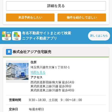
詳細を見る
来店予約をしたい
物件を紹介してほしい
有名不動産サイトまとめて検索
詳しくは
こちら
ニフティ不動産アプリ
株式会社アジア住宅販売
買
住所
埼玉県川越市大塚１丁目32-1
地図を見る
アクセス
西武鉄道新宿線/南大塚 徒歩14分
東武鉄道東上線/川越 徒歩39分
東武鉄道東上線/川越市 徒歩40分
営業時間
9:30～18:30、土日祝 9：00〜18：00
定休日
毎週水曜日