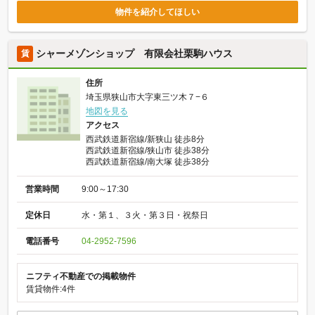
物件を紹介してほしい
シャーメゾンショップ 有限会社栗駒ハウス
賃
住所
埼玉県狭山市大字東三ツ木７−６
地図を見る
アクセス
西武鉄道新宿線/新狭山 徒歩8分
西武鉄道新宿線/狭山市 徒歩38分
西武鉄道新宿線/南大塚 徒歩38分
営業時間
9:00～17:30
定休日
水・第１、３火・第３日・祝祭日
電話番号
04-2952-7596
ニフティ不動産での掲載物件
賃貸物件:4件