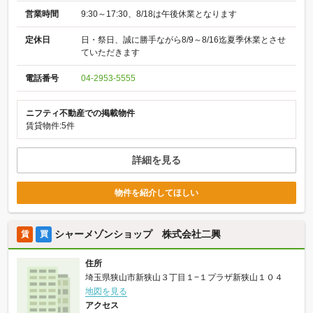
営業時間
9:30～17:30、8/18は午後休業となります
定休日
日・祭日、誠に勝手ながら8/9～8/16迄夏季休業とさせ
ていただきます
電話番号
04-2953-5555
ニフティ不動産での掲載物件
賃貸物件:5件
詳細を見る
物件を紹介してほしい
シャーメゾンショップ 株式会社二興
賃
買
住所
埼玉県狭山市新狭山３丁目１−１プラザ新狭山１０４
地図を見る
アクセス