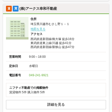
(株)アークス幸和不動産
賃
買
住所
埼玉県川越市むさし野１－１
地図を見る
アクセス
西武鉄道新宿線/南大塚 徒歩16分
東武鉄道東上線/川越 徒歩41分
西武鉄道新宿線/新狭山 徒歩47分
営業時間
9:00～18:00
定休日
水曜日
電話番号
049-241-9921
ニフティ不動産での掲載物件
賃貸物件:5件
購入物件:5件
詳細を見る