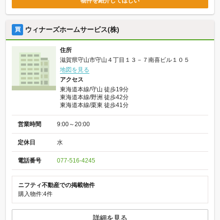
物件を紹介してほしい
ウィナーズホームサービス(株)
買
住所
滋賀県守山市守山４丁目１３－７南喜ビル１０５
地図を見る
アクセス
東海道本線/守山 徒歩19分
東海道本線/野洲 徒歩42分
東海道本線/栗東 徒歩41分
営業時間
9:00～20:00
定休日
水
電話番号
077-516-4245
ニフティ不動産での掲載物件
購入物件:4件
詳細を見る