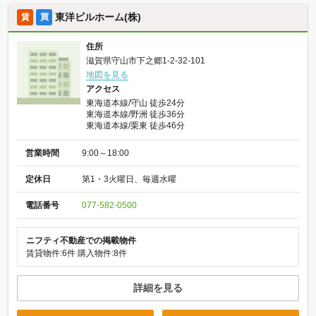
東洋ビルホーム(株)
賃
買
住所
滋賀県守山市下之郷1-2-32-101
地図を見る
アクセス
東海道本線/守山 徒歩24分
東海道本線/野洲 徒歩36分
東海道本線/栗東 徒歩46分
営業時間
9:00～18:00
定休日
第1・3火曜日、毎週水曜
電話番号
077-582-0500
ニフティ不動産での掲載物件
賃貸物件:6件
購入物件:8件
詳細を見る