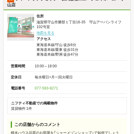
山店
住所
滋賀県守山市勝部１丁目16-35 守山アーバンライフ
102号室
地図を見る
アクセス
東海道本線/守山 徒歩6分
東海道本線/栗東 徒歩31分
東海道本線/野洲 徒歩47分
営業時間
10:00～18:00
定休日
毎水曜日+月一回火曜日
電話番号
077-583-9271
ニフティ不動産での掲載物件
賃貸物件:1件
この店舗からのコメント
積水ハウス品質のお部屋を「シャーメゾンショップ」で如何でしょう