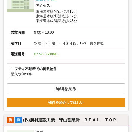
アクセス
東海道本線/守山 徒歩16分
東海道本線/野洲 徒歩37分
東海道本線/栗東 徒歩45分
営業時間
9:00～18:00
定休日
水曜日・日曜日、年末年始、GW、夏季休暇
電話番号
077-532-0090
ニフティ不動産での掲載物件
購入物件:3件
詳細を見る
物件を紹介してほしい
(株)勝村建設工業 守山営業所 ＲＥＡＬ ＴＯＲ
賃
買