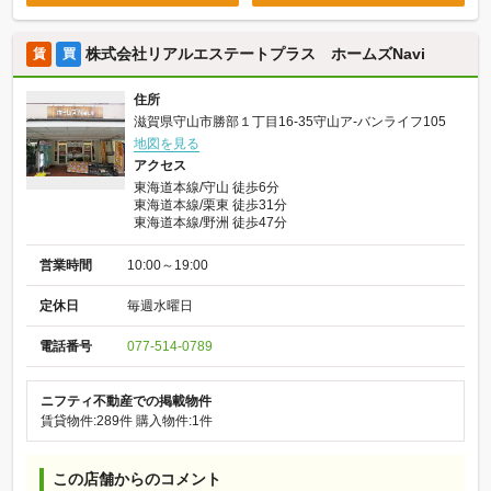
株式会社リアルエステートプラス ホームズNavi
賃
買
住所
滋賀県守山市勝部１丁目16-35守山ア‐バンライフ105
地図を見る
アクセス
東海道本線/守山 徒歩6分
東海道本線/栗東 徒歩31分
東海道本線/野洲 徒歩47分
営業時間
10:00～19:00
定休日
毎週水曜日
電話番号
077-514-0789
ニフティ不動産での掲載物件
賃貸物件:289件
購入物件:1件
この店舗からのコメント