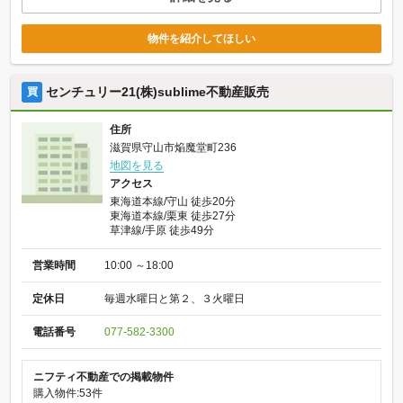
物件を紹介してほしい
センチュリー21(株)sublime不動産販売
買
住所
滋賀県守山市焔魔堂町236
地図を見る
アクセス
東海道本線/守山 徒歩20分
東海道本線/栗東 徒歩27分
草津線/手原 徒歩49分
営業時間
10:00 ～18:00
定休日
毎週水曜日と第２、３火曜日
電話番号
077-582-3300
ニフティ不動産での掲載物件
購入物件:53件