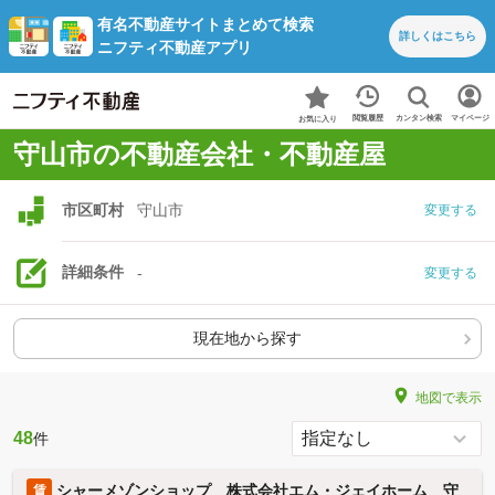
有名不動産サイトまとめて検索
詳しくは
こちら
ニフティ不動産アプリ
カンタン検索
閲覧履歴
マイページ
お気に入り
守山市の不動産会社・不動産屋
市区町村
守山市
変更する
詳細条件
-
変更する
現在地から探す
地図で表示
48
件
シャーメゾンショップ 株式会社エム・ジェイホーム 守
賃