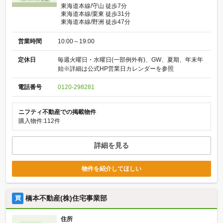
東海道本線/守山 徒歩7分
東海道本線/栗東 徒歩31分
東海道本線/野洲 徒歩47分
営業時間
10:00～19:00
定休日
毎週火曜日・水曜日(一部例外有)、GW、夏期、年末年
始※詳細は公式HP営業日カレンダーを参照
電話番号
0120-298281
ニフティ不動産での掲載物件
購入物件:112件
詳細を見る
物件を紹介してほしい
橋本不動産(株)住宅事業部
買
住所