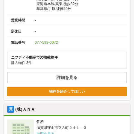
東海道本線/栗東 徒歩32分
草津線/手原 徒歩54分
営業時間
-
定休日
-
電話番号
077-599-0072
ニフティ不動産での掲載物件
購入物件:3件
詳細を見る
物件を紹介してほしい
(株)ＡＮＡ
買
住所
滋賀県守山市立入町２４１－３
地図を見る