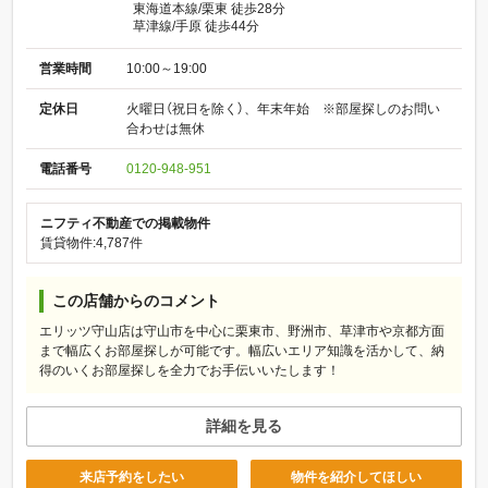
東海道本線/栗東 徒歩28分
草津線/手原 徒歩44分
営業時間
10:00～19:00
定休日
火曜日（祝日を除く）、年末年始 ※部屋探しのお問い
合わせは無休
電話番号
0120-948-951
ニフティ不動産での掲載物件
賃貸物件:4,787件
この店舗からのコメント
エリッツ守山店は守山市を中心に栗東市、野洲市、草津市や京都方面
まで幅広くお部屋探しが可能です。幅広いエリア知識を活かして、納
得のいくお部屋探しを全力でお手伝いいたします！
詳細を見る
来店予約をしたい
物件を紹介してほしい