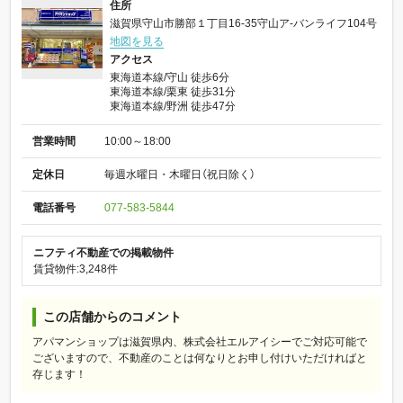
住所
滋賀県守山市勝部１丁目16-35守山ア-バンライフ104号
地図を見る
アクセス
東海道本線/守山 徒歩6分
東海道本線/栗東 徒歩31分
東海道本線/野洲 徒歩47分
営業時間
10:00～18:00
定休日
毎週水曜日・木曜日（祝日除く）
電話番号
077-583-5844
ニフティ不動産での掲載物件
賃貸物件:3,248件
この店舗からのコメント
アパマンショップは滋賀県内、株式会社エルアイシーでご対応可能で
ございますので、不動産のことは何なりとお申し付けいただければと
存じます！