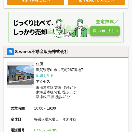
S-works不動産販売株式会社
買
住所
滋賀県守山市古高町267番地7
地図を見る
アクセス
東海道本線/栗東 徒歩24分
東海道本線/守山 徒歩30分
草津線/手原 徒歩48分
営業時間
10:00～19:00
定休日
毎週火曜水曜日 年末年始
電話番号
077-576-4785