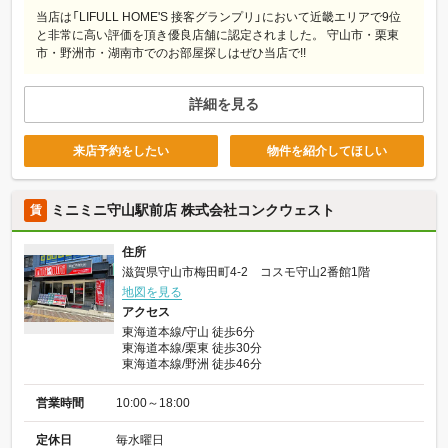
当店は「LIFULL HOME'S 接客グランプリ」において近畿エリアで9位
と非常に高い評価を頂き優良店舗に認定されました。 守山市・栗東
市・野洲市・湖南市でのお部屋探しはぜひ当店で!!
詳細を見る
来店予約をしたい
物件を紹介してほしい
ミニミニ守山駅前店 株式会社コンクウェスト
賃
住所
滋賀県守山市梅田町4-2 コスモ守山2番館1階
地図を見る
アクセス
東海道本線/守山 徒歩6分
東海道本線/栗東 徒歩30分
東海道本線/野洲 徒歩46分
営業時間
10:00～18:00
定休日
毎水曜日