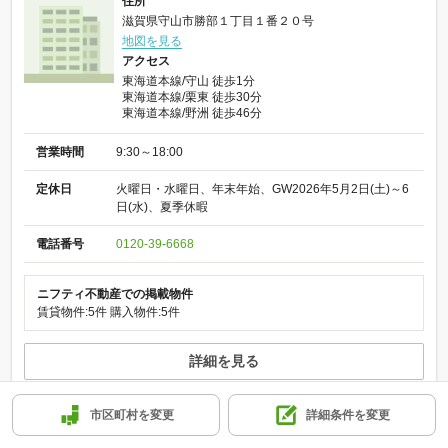
住所
滋賀県守山市勝部１丁目１番２０号
地図を見る
アクセス
東海道本線/守山 徒歩1分
東海道本線/栗東 徒歩30分
東海道本線/野洲 徒歩46分
営業時間
9:30～18:00
定休日
火曜日・水曜日、年末年始、GW2026年5月2日(土)～6
日(水)、夏季休暇
電話番号
0120-39-6668
ニフティ不動産での掲載物件
賃貸物件:5件
購入物件:5件
詳細を見る
物件を紹介してほしい
市区町村を変更
詳細条件を変更