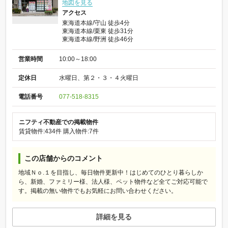
地図を見る
アクセス
東海道本線/守山 徒歩4分
東海道本線/栗東 徒歩31分
東海道本線/野洲 徒歩46分
営業時間
10:00～18:00
定休日
水曜日、第２・３・４火曜日
電話番号
077-518-8315
ニフティ不動産での掲載物件
賃貸物件:434件
購入物件:7件
この店舗からのコメント
地域Ｎｏ.１を目指し、毎日物件更新中！はじめてのひとり暮らしか
ら、新婚、ファミリー様、法人様、ペット物件など全てご対応可能で
す。掲載の無い物件でもお気軽にお問い合わせください。
詳細を見る