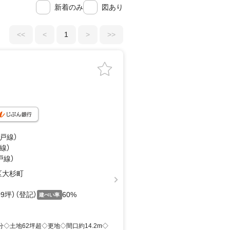
新着のみ
図あり
<<
<
1
>
>>
瀬戸線）
線）
戸線）
区大杉町
.09坪）（登記）
60%
建ぺい率
分◇土地62坪超◇更地◇間口約14.2m◇