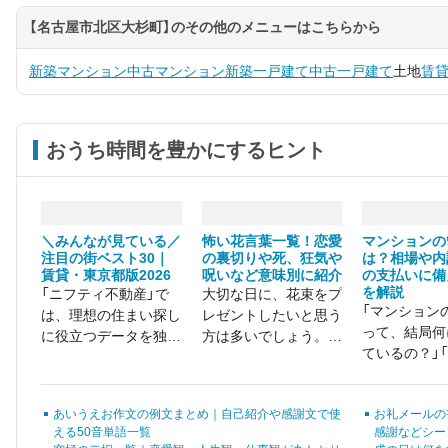
【名古屋市北区大杉町】のその他のメニューはこちらから
新築マンション
中古マンション
新築一戸建て
中古一戸建て
土地
賃
おうち時間を豊かにするヒント
＼みんなが見ている／
怖い花言葉一覧！恋愛
マンションの
注目の街ベスト30｜
の裏切りや死、狂気や
は？相場や内
賃貸・東京都版2026
呪いなど意味別に紹介
の支払いに備
を解説
「ニフティ不動産」で
大切な日に、花束をプ
「マンション
は、理想の住まい探し
レゼントしたいと思う
って、結局何
に役立つデータを独自
方は多いでしょう。し
ているの？」
に集計・調査していま
かし、注意しなければ
マンションの
す。今回は、東京都で
ならないのが「花言
高いのか、適
最も検索・閲覧された
葉」です。 見た目が美
あいうえお作文の例文まとめ｜自己紹介や感謝文で使
お礼メールの
分からない」
注目の街の最新データ
しくても、怖い花言葉
える50音単語一覧
感謝などシー
いる方は少な
をランキング形式でま
を持つ花は沢山存在し