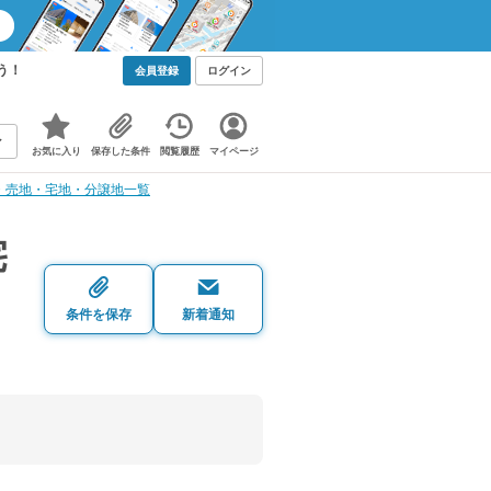
う！
会員登録
ログイン
お気に入り
保存した条件
閲覧履歴
マイページ
・売地・宅地・分譲地一覧
宅
条件を保存
新着通知