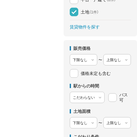
土地
（1件）
賃貸物件を探す
販売価格
〜
価格未定も含む
駅からの時間
バス
可
土地面積
〜
こだわり条件