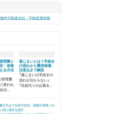
貸物件
不動産会社・不動産屋情報
管理費と
墓じまいとは？手続き
訳・老後
の流れから費用相場、
える方法
注意点まで解説
「墓じまいの手続きの
の管理費
流れが分からない」
に使われ
「先祖代々のお墓を畳
「自分の
んでもいいの？」 「親
管理費は
族やお寺とトラブルに
正なのか
ならないか心配……」
書き方は？社外や先生、面接や香典への
と感じて
ン別に例文を紹介
くありま