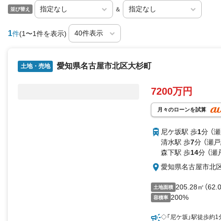
＆
並び替え
1
件
(1〜1件を表示)
愛知県名古屋市北区大杉町
土地・売地
7200万円
月々のローンを試算
尼ケ坂駅 歩
1
分 （
清水駅 歩
7
分 （瀬戸
森下駅 歩
14
分 （瀬
愛知県名古屋市北
205.28㎡（62
土地面積
200%
容積率
◇「尼ケ坂」駅徒歩約1