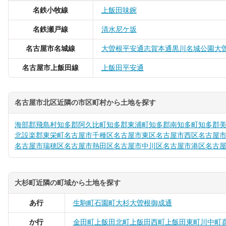
名鉄小牧線
上飯田
味鋺
名鉄瀬戸線
清水
尼ケ坂
名古屋市名城線
大曽根
平安通
志賀本通
黒川
名城公園
大
名古屋市上飯田線
上飯田
平安通
名古屋市北区近隣の市区町村から土地を探す
海部郡飛島村
知多郡阿久比町
知多郡東浦町
知多郡南知多町
知多郡
北設楽郡東栄町
名古屋市千種区
名古屋市東区
名古屋市西区
名古屋
名古屋市瑞穂区
名古屋市熱田区
名古屋市中川区
名古屋市港区
名古
大杉町近隣の町域から土地を探す
あ行
生駒町
石園町
大杉
大曽根
御成通
か行
金田町
上飯田北町
上飯田西町
上飯田東町
川中町