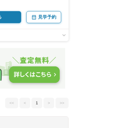
る
見学予約
<<
<
1
>
>>