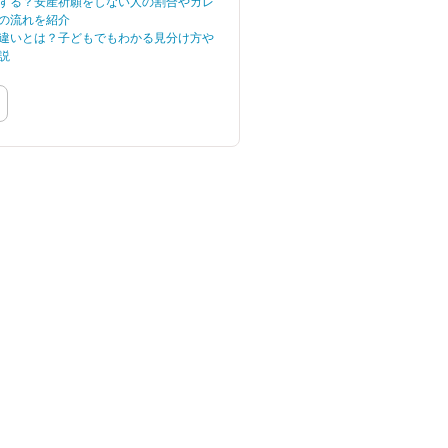
する？安産祈願をしない人の割合やカレ
の流れを紹介
違いとは？子どもでもわかる見分け方や
説