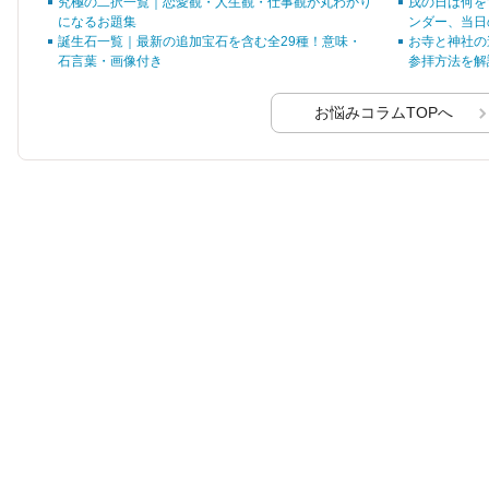
究極の二択一覧｜恋愛観・人生観・仕事観が丸わかり
戌の日は何を
せん。
とめました。間取り別
ます。
になるお題集
ンダー、当日
の平均家賃や掲載物件
誕生石一覧｜最新の追加宝石を含む全29種！意味・
お寺と神社の
情報数を一挙公開しま
石言葉・画像付き
参拝方法を解
す。
お悩みコラムTOPへ