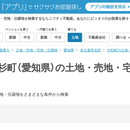
地・宅地・分譲地を検索するならニフティ不動産。あなたにピッタリのお部屋を探そ
マンションを買う
一戸建てを買う
建てる
新築
中古
新築
中古
土地
不動産会社
調べる
産購入
土地・売地・宅地・分譲地
愛知県
名古屋市北区
大杉町の土地
杉町（愛知県）の土地・売地・
地・分譲地をさまざまな条件から検索