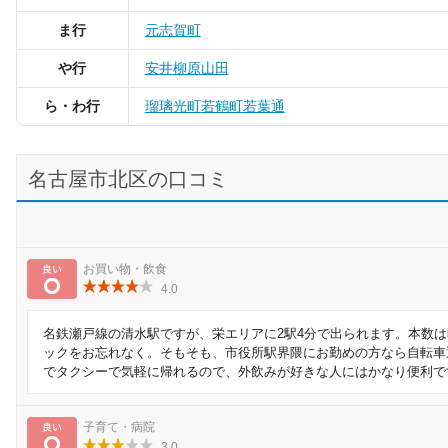
ま行
元志賀町
や行
安井
柳原
山田
ら・わ行
瑠璃光町
若鶴町
若葉通
名古屋市北区の口コミ
良い
お買い物・飲食
4.0
名鉄瀬戸線の清水駅ですが、栄エリアに2駅4分で出られます。本数
ックをお忘れなく。そもそも、市役所駅界隈にお勤めの方なら自転車
でタクシーで気軽に帰れるので、外飲みが好きな人にはかなり便利で
良い
子育て・病院
3.0