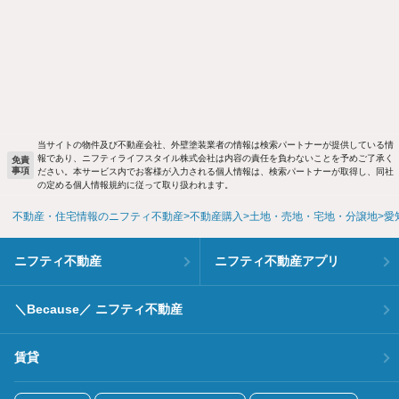
当サイトの物件及び不動産会社、外壁塗装業者の情報は検索パートナーが提供している情
報であり、ニフティライフスタイル株式会社は内容の責任を負わないことを予めご了承く
免責
事項
ださい。本サービス内でお客様が入力される個人情報は、検索パートナーが取得し、同社
の定める個人情報規約に従って取り扱われます。
不動産・住宅情報のニフティ不動産
不動産購入
土地・売地・宅地・分譲地
愛
ニフティ不動産
ニフティ不動産アプリ
＼Because／ ニフティ不動産
賃貸