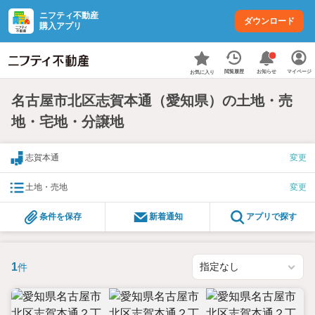
ニフティ不動産
ダウンロード
購入アプリ
お知らせ
閲覧履歴
マイページ
お気に入り
名古屋市北区志賀本通（愛知県）の土地・売
地・宅地・分譲地
志賀本通
変更
土地・売地
変更
条件を保存
新着通知
アプリで探す
1
件