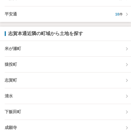
平安通
10
件
志賀本通近隣の町域から土地を探す
米が瀬町
猿投町
志賀町
清水
下飯田町
成願寺