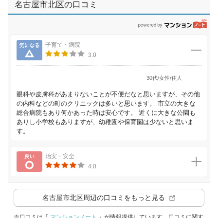
名古屋市北区の口コミ
p
気になる
子育て・病院
3.0
30代/女性/住人
眼科や皮膚科があまりないことが不便だなと思いますが、その他
の内科などの町のクリニックは多いと思います。 市立の大きな
総合病院もあり何かあった時は安心です。 近くに大きな公園も
ありし小学校もありますが、幼稚園や保育園は少ないと思いま
す。
良い
治安・安全
4.0
名古屋市北区
周辺の口コミをもっと見る
※口コミは「
マンションノート
」が情報提供しています。口コミに関す