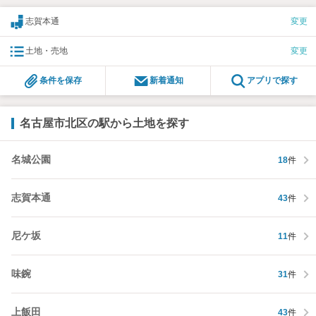
志賀本通
変更
土地・売地
変更
条件を保存
新着通知
アプリで探す
名古屋市北区の駅から土地を探す
名城公園
18
件
志賀本通
43
件
尼ケ坂
11
件
味鋺
31
件
上飯田
43
件