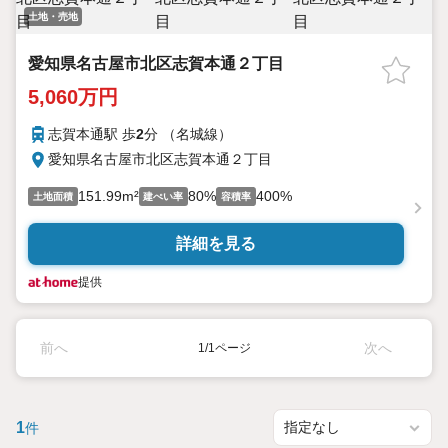
土地・売地
愛知県名古屋市北区志賀本通２丁目
5,060万円
志賀本通駅 歩
2
分 （名城線）
愛知県名古屋市北区志賀本通２丁目
151.99m²
80%
400%
土地面積
建ぺい率
容積率
詳細を見る
提供
前へ
次へ
1/1ページ
1
件