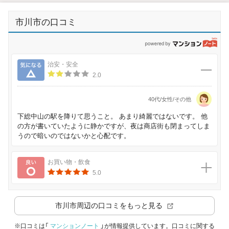
市川市の口コミ
p
気になる
治安・安全
2.0
40代/女性/その他
下総中山の駅を降りて思うこと。 あまり綺麗ではないです。 他
の方が書いていたように静かですが、夜は商店街も閉まってしま
うので暗いのではないかと心配です。
良い
お買い物・飲食
5.0
市川市
周辺の口コミをもっと見る
※口コミは「
マンションノート
」が情報提供しています。口コミに関する