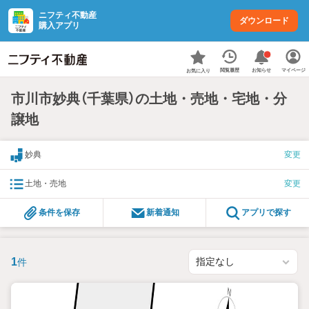
ニフティ不動産
ダウンロード
購入アプリ
お知らせ
閲覧履歴
マイページ
お気に入り
市川市妙典（千葉県）の土地・売地・宅地・分
譲地
妙典
変更
土地・売地
変更
条件を保存
新着通知
アプリで探す
1
件