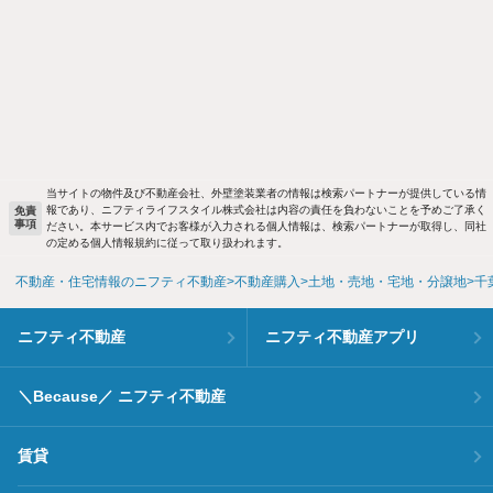
当サイトの物件及び不動産会社、外壁塗装業者の情報は検索パートナーが提供している情
報であり、ニフティライフスタイル株式会社は内容の責任を負わないことを予めご了承く
免責
事項
ださい。本サービス内でお客様が入力される個人情報は、検索パートナーが取得し、同社
の定める個人情報規約に従って取り扱われます。
不動産・住宅情報のニフティ不動産
不動産購入
土地・売地・宅地・分譲地
千
ニフティ不動産
ニフティ不動産アプリ
＼Because／ ニフティ不動産
賃貸