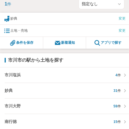
1
件
妙典
変更
土地・売地
変更
条件を保存
新着通知
アプリで探す
市川市の駅から土地を探す
市川塩浜
4
件
妙典
31
件
市川大野
59
件
南行徳
15
件