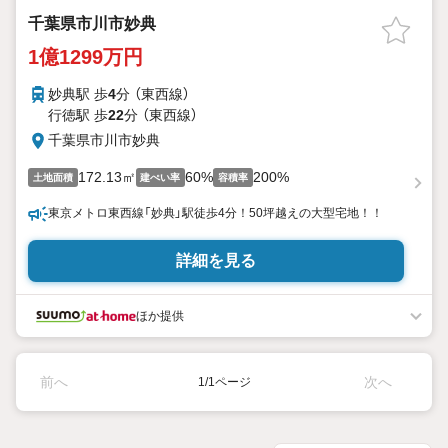
千葉県市川市妙典
1億1299万円
妙典駅 歩
4
分 （東西線）
行徳駅 歩
22
分 （東西線）
千葉県市川市妙典
172.13㎡
60%
200%
土地面積
建ぺい率
容積率
東京メトロ東西線「妙典」駅徒歩4分！50坪越えの大型宅地！！
詳細を見る
ほか提供
前へ
次へ
1/1ページ