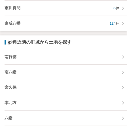
市川真間
35
件
京成八幡
124
件
妙典近隣の町域から土地を探す
南行徳
南八幡
宮久保
本北方
八幡