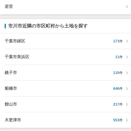
若宮
市川市近隣の市区町村から土地を探す
千葉市緑区
173
件
千葉市美浜区
11
件
銚子市
110
件
船橋市
646
件
館山市
217
件
木更津市
553
件