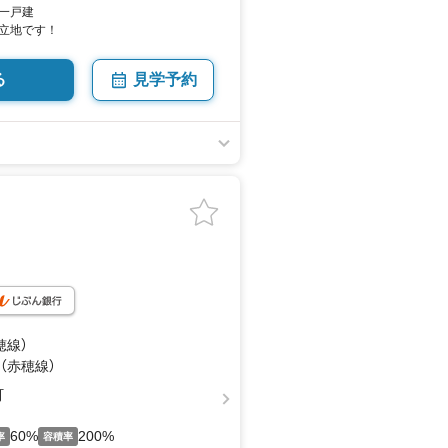
一戸建
立地です！
る
見学予約
穂線）
 （赤穂線）
町
60%
200%
率
容積率