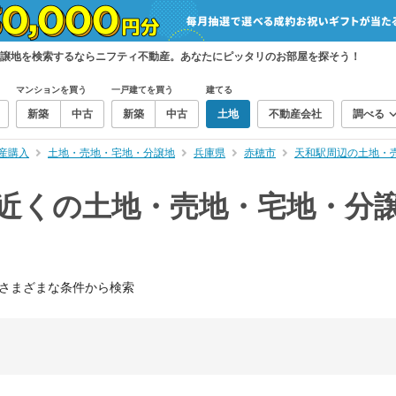
分譲地を検索するならニフティ不動産。あなたにピッタリのお部屋を探そう！
マンションを買う
一戸建てを買う
建てる
新築
中古
新築
中古
土地
不動産会社
調べる
産購入
土地・売地・宅地・分譲地
兵庫県
赤穂市
天和駅周辺の土地・
）近くの土地・売地・宅地・分
さまざまな条件から検索