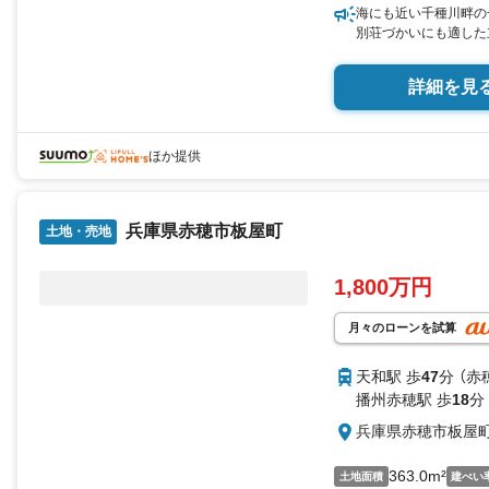
海にも近い千種川畔の
別荘づかいにも適した
詳細を見
ほか提供
兵庫県赤穂市板屋町
土地・売地
1,800万円
月々のローンを試算
天和駅 歩
47
分 （赤
播州赤穂駅 歩
18
分
兵庫県赤穂市板屋
363.0m²
土地面積
建ぺい