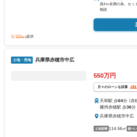
員4ｍ未満の為、セッ
相談
提供
兵庫県赤穂市中広
土地・売地
550万円
月々のローンを試算
天和駅 歩
64
分 （赤
播州赤穂駅 歩
36
分
兵庫県赤穂市中広
114.56㎡
土地面積
建ぺ