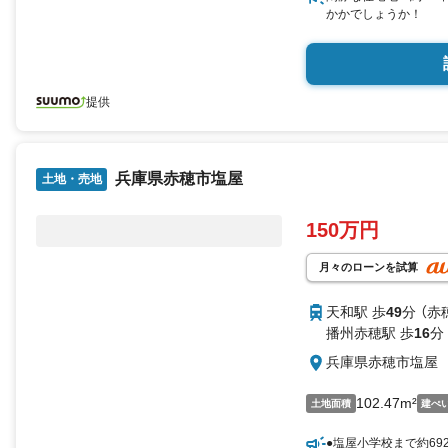
かかでしょうか！
提供
兵庫県赤穂市塩屋
土地・売地
150万円
月々のローンを試算
天和駅 歩
49
分 （赤
播州赤穂駅 歩
16
分
兵庫県赤穂市塩屋
102.47m²
土地面積
建ぺ
●塩屋小学校まで約69