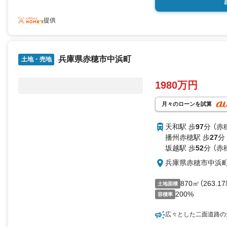
提供
兵庫県赤穂市中浜町
土地・売地
1980万円
月々のローンを試算
天和駅 歩
97
分 （赤
播州赤穂駅 歩
27
分
坂越駅 歩
52
分 （赤
兵庫県赤穂市中浜
870㎡（263.1
土地面積
200%
容積率
広々とした二面道路の