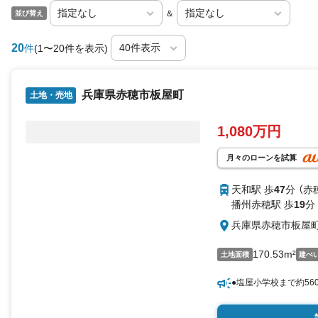
＆
並び替え
20
件
(1〜20件を表示)
兵庫県赤穂市板屋町
土地・売地
1,080万円
月々のローンを試算
天和駅 歩
47
分 （赤
播州赤穂駅 歩
19
分
兵庫県赤穂市板屋
170.53m²
土地面積
建ぺ
●塩屋小学校まで約56