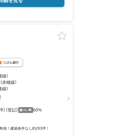
詳細を見る
穂線）
 （赤穂線）
穂線）
町
7坪）（登記）
60%
建ぺい率
角地！建築条件なし約263坪！