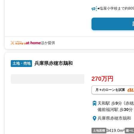
●塩屋小学校まで約80
ほか提供
兵庫県赤穂市鷏和
土地・売地
270万円
月々のローンを試算
天和駅 歩
9
分 （赤穂
備前福河駅 歩
30
分
兵庫県赤穂市鷏和
3419.0m²
土地面積
建ぺ