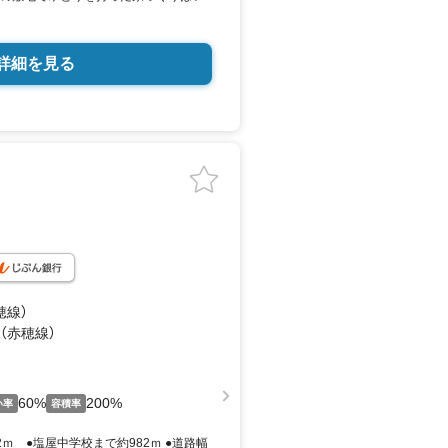
詳細を見る
穂線）
 （赤穂線）
60%
200%
い率
容積率
2ｍ ●塩屋中学校まで約982ｍ ●道路幅