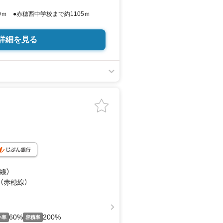
9ｍ ●赤穂西中学校まで約1105ｍ
詳細を見る
線）
 （赤穂線）
60%
200%
い率
容積率