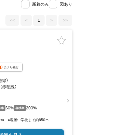
新着のみ
図あり
<<
<
1
>
>>
穂線）
 （赤穂線）
町
60%
200%
い率
容積率
0ｍ ●塩屋中学校まで約850ｍ