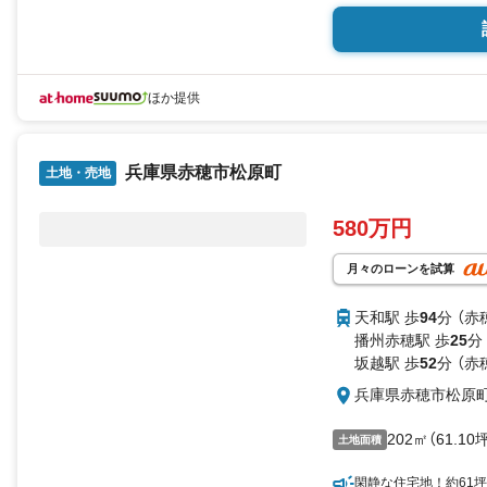
ほか提供
兵庫県赤穂市松原町
土地・売地
580万円
月々のローンを試算
天和駅 歩
94
分 （赤
播州赤穂駅 歩
25
分
坂越駅 歩
52
分 （赤
兵庫県赤穂市松原
202㎡（61.10
土地面積
閑静な住宅地！約61