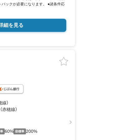
トバックが必要になります。 ●諸条件応
詳細を見る
穂線）
 （赤穂線）
60%
200%
い率
容積率