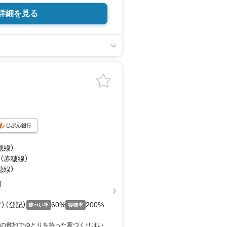
詳細を見る
穂線）
 （赤穂線）
穂線）
町
坪）（登記）
60%
200%
建ぺい率
容積率
坪の敷地でゆとりを持った家づくりはい