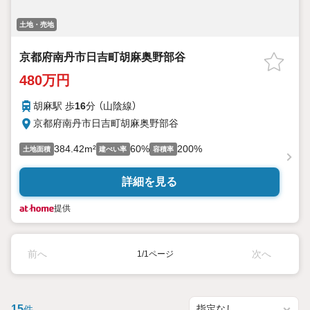
土地・売地
京都府南丹市日吉町胡麻奥野部谷
480万円
胡麻駅 歩
16
分 （山陰線）
京都府南丹市日吉町胡麻奥野部谷
384.42m²
60%
200%
土地面積
建ぺい率
容積率
詳細を見る
提供
前へ
次へ
1/1ページ
15
件