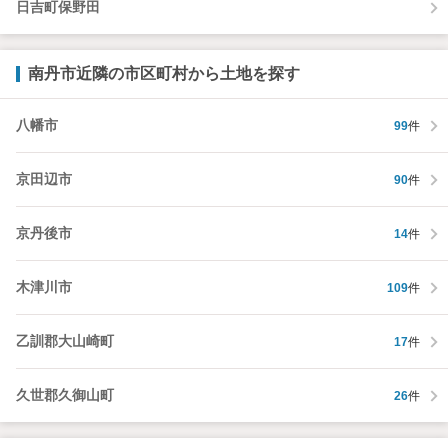
日吉町保野田
南丹市近隣の市区町村から土地を探す
八幡市
99
件
京田辺市
90
件
京丹後市
14
件
木津川市
109
件
乙訓郡大山崎町
17
件
久世郡久御山町
26
件