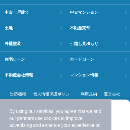
中古一戸建て
中古マンション
土地
不動産売却
外壁塗装
引越し見積もり
住宅ローン
カードローン
不動産会社情報
マンション情報
対応機種
個人情報保護ポリシー
利用規約
運営会社
ヘルプ・お問い合わせ
採用情報
By using our services, you agree that we and
より使いやすくなった
our
partners
use cookies to improve
アプリで物件探ししませんか？
advertising and enhance your experience on