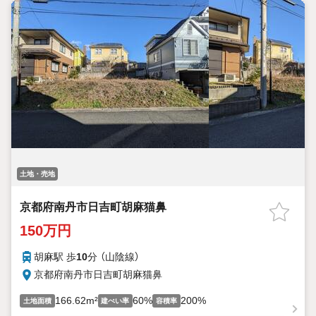
土地・売地
京都府南丹市日吉町胡麻猫鼻
150万円
胡麻駅 歩
10
分 （山陰線）
京都府南丹市日吉町胡麻猫鼻
166.62m²
60%
200%
土地面積
建ぺい率
容積率