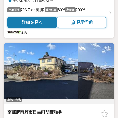
京都府南丹市日吉町胡麻
793.7㎡（実測）
60%
200%
土地面積
建ぺい率
容積率
詳細を見る
見学予約
提供
土地・売地
京都府南丹市日吉町胡麻猫鼻