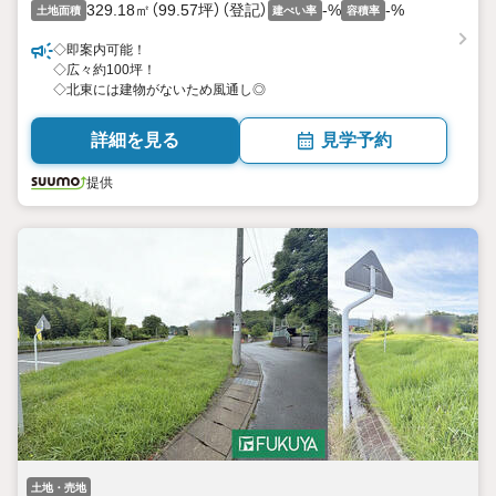
329.18㎡（99.57坪）（登記）
-%
-%
土地面積
建ぺい率
容積率
◇即案内可能！
◇広々約100坪！
◇北東には建物がないため風通し◎
詳細を見る
見学予約
提供
土地・売地