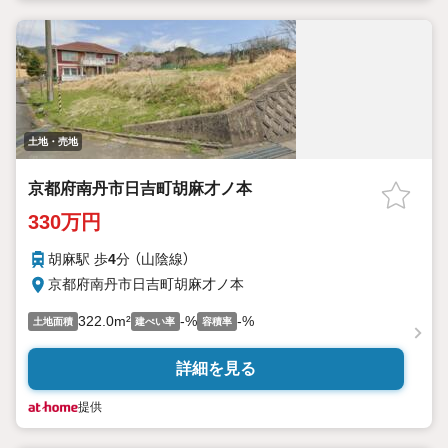
土地・売地
京都府南丹市日吉町胡麻才ノ本
330万円
胡麻駅 歩
4
分 （山陰線）
京都府南丹市日吉町胡麻才ノ本
322.0m²
-%
-%
土地面積
建ぺい率
容積率
詳細を見る
提供