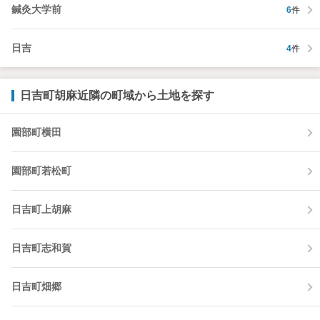
鍼灸大学前
6
件
日吉
4
件
日吉町胡麻近隣の町域から土地を探す
園部町横田
園部町若松町
日吉町上胡麻
日吉町志和賀
日吉町畑郷