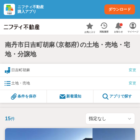
ニフティ不動産
ダウンロード
購入アプリ
お知らせ
閲覧履歴
マイページ
お気に入り
南丹市日吉町胡麻（京都府）の土地・売地・宅
地・分譲地
日吉町胡麻
変更
土地・売地
変更
条件を保存
新着通知
アプリで探す
15
件