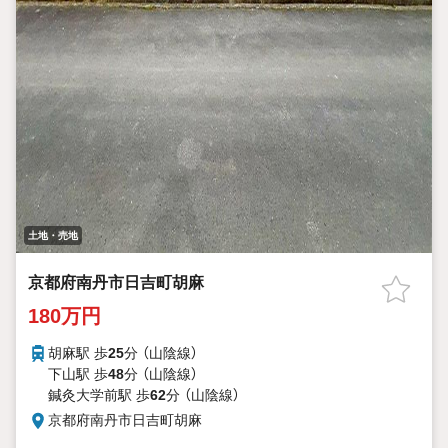
土地・売地
京都府南丹市日吉町胡麻
180万円
胡麻駅 歩
25
分 （山陰線）
下山駅 歩
48
分 （山陰線）
鍼灸大学前駅 歩
62
分 （山陰線）
京都府南丹市日吉町胡麻