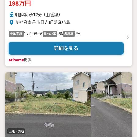
198万円
胡麻駅 歩
12
分 （山陰線）
京都府南丹市日吉町胡麻猫鼻
177.98m²
-%
-%
土地面積
建ぺい率
容積率
詳細を見る
提供
土地・売地