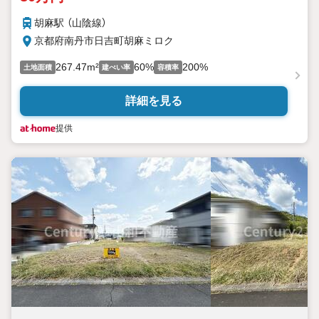
胡麻駅 （山陰線）
京都府南丹市日吉町胡麻ミロク
267.47m²
60%
200%
土地面積
建ぺい率
容積率
詳細を見る
提供