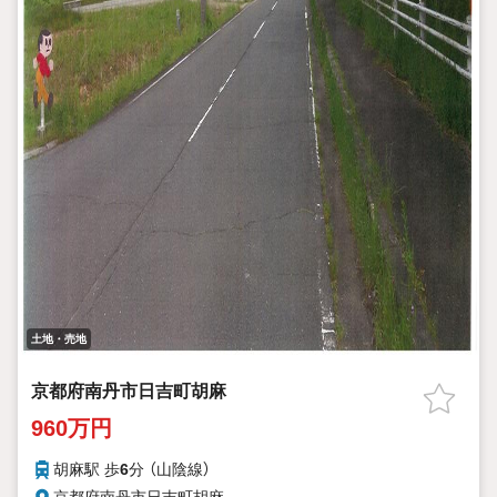
土地・売地
京都府南丹市日吉町胡麻
960万円
胡麻駅 歩
6
分 （山陰線）