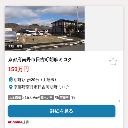
土地・売地
京都府南丹市日吉町胡麻ミロク
150万円
胡麻駅 歩
20
分 （山陰線）
京都府南丹市日吉町胡麻ミロク
315.09m²
-%
-%
土地面積
建ぺい率
容積率
詳細を見る
提供