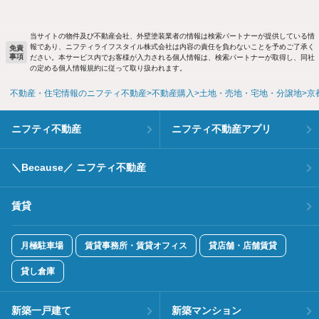
当サイトの物件及び不動産会社、外壁塗装業者の情報は検索パートナーが提供している情
報であり、ニフティライフスタイル株式会社は内容の責任を負わないことを予めご了承く
免責
事項
ださい。本サービス内でお客様が入力される個人情報は、検索パートナーが取得し、同社
の定める個人情報規約に従って取り扱われます。
不動産・住宅情報のニフティ不動産
不動産購入
土地・売地・宅地・分譲地
京
ニフティ不動産
ニフティ不動産アプリ
＼Because／ ニフティ不動産
賃貸
月極駐車場
賃貸事務所・賃貸オフィス
貸店舗・店舗賃貸
貸し倉庫
新築一戸建て
新築マンション