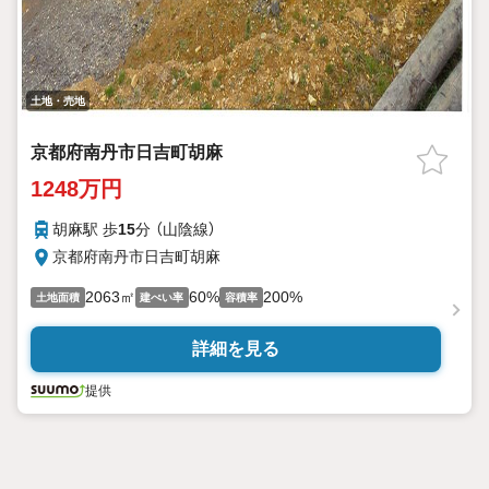
土地・売地
京都府南丹市日吉町胡麻
1248万円
胡麻駅 歩
15
分 （山陰線）
京都府南丹市日吉町胡麻
2063㎡
60%
200%
土地面積
建ぺい率
容積率
詳細を見る
提供