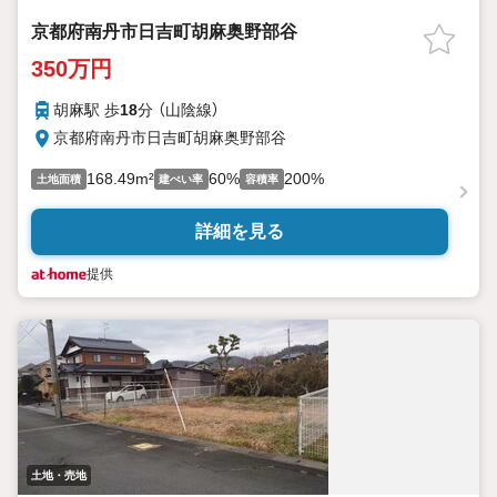
京都府南丹市日吉町胡麻奥野部谷
350万円
胡麻駅 歩
18
分 （山陰線）
京都府南丹市日吉町胡麻奥野部谷
168.49m²
60%
200%
土地面積
建ぺい率
容積率
詳細を見る
提供
土地・売地