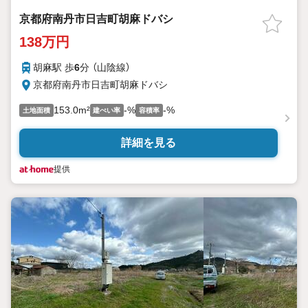
京都府南丹市日吉町胡麻ドバシ
138万円
胡麻駅 歩
6
分 （山陰線）
京都府南丹市日吉町胡麻ドバシ
153.0m²
-%
-%
土地面積
建ぺい率
容積率
詳細を見る
提供