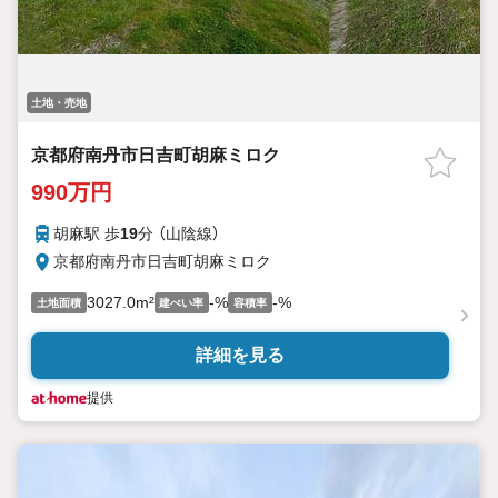
土地・売地
京都府南丹市日吉町胡麻ミロク
990万円
胡麻駅 歩
19
分 （山陰線）
京都府南丹市日吉町胡麻ミロク
3027.0m²
-%
-%
土地面積
建ぺい率
容積率
詳細を見る
提供