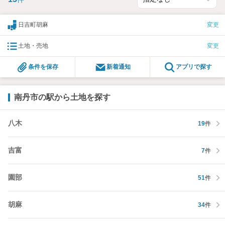
日吉町胡麻
変更
土地・売地
変更
条件を保存
新着通知
アプリで探す
南丹市の駅から土地を探す
八木
19
件
吉富
7
件
園部
51
件
胡麻
34
件