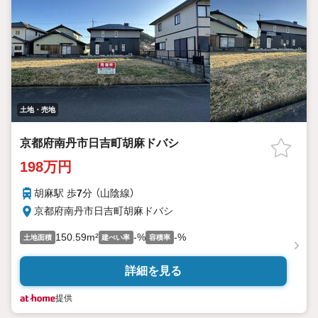
土地・売地
京都府南丹市日吉町胡麻ドバシ
198万円
胡麻駅 歩
7
分 （山陰線）
京都府南丹市日吉町胡麻ドバシ
150.59m²
-%
-%
土地面積
建ぺい率
容積率
詳細を見る
提供