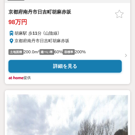
京都府南丹市日吉町胡麻赤坂
98万円
胡麻駅 歩
11
分 （山陰線）
京都府南丹市日吉町胡麻赤坂
200.0m²
60%
200%
土地面積
建ぺい率
容積率
詳細を見る
提供