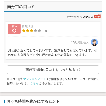
南丹市の口コミ
p
良い
自然環境
3.0
20代/男性/住人
川と森が近くてとても良いです。空気もとても澄んでいます。そ
の他にも公園なども少し行けばあるため運動もできます。
南丹市
周辺の口コミをもっと見る
※口コミは「
マンションノート
」が情報提供しています。口コミに関する
お問い合わせは、
こちら
からお願いします。
おうち時間を豊かにするヒント