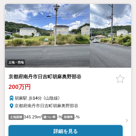
土地・売地
京都府南丹市日吉町胡麻奥野部谷
200万円
胡麻駅 歩
14
分 （山陰線）
京都府南丹市日吉町胡麻奥野部谷
345.29m²
-%
-%
土地面積
建ぺい率
容積率
詳細を見る