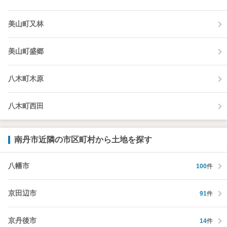
美山町又林
美山町盛郷
八木町木原
八木町西田
南丹市近隣の市区町村から土地を探す
八幡市
100
件
京田辺市
91
件
京丹後市
14
件