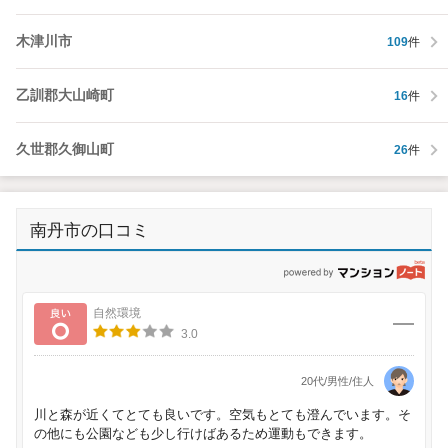
木津川市
109
件
乙訓郡大山崎町
16
件
久世郡久御山町
26
件
南丹市の口コミ
p
良い
自然環境
3.0
20代/男性/住人
川と森が近くてとても良いです。空気もとても澄んでいます。そ
の他にも公園なども少し行けばあるため運動もできます。