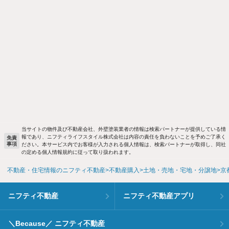
当サイトの物件及び不動産会社、外壁塗装業者の情報は検索パートナーが提供している情
報であり、ニフティライフスタイル株式会社は内容の責任を負わないことを予めご了承く
免責
事項
ださい。本サービス内でお客様が入力される個人情報は、検索パートナーが取得し、同社
の定める個人情報規約に従って取り扱われます。
不動産・住宅情報のニフティ不動産
不動産購入
土地・売地・宅地・分譲地
京
ニフティ不動産
ニフティ不動産アプリ
＼Because／ ニフティ不動産