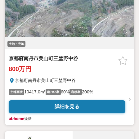
土地・売地
京都府南丹市美山町三埜野中谷
800万円
京都府南丹市美山町三埜野中谷
10417.0m²
60%
200%
土地面積
建ぺい率
容積率
詳細を見る
提供