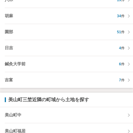
胡麻
34
件
園部
51
件
日吉
4
件
鍼灸大学前
6
件
吉富
7
件
美山町三埜近隣の町域から土地を探す
美山町中
美山町福居