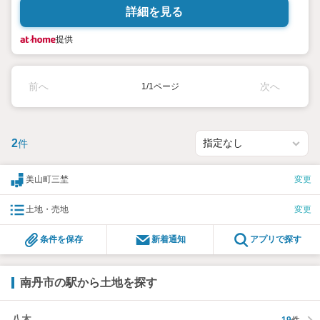
詳細を見る
提供
前へ
次へ
1/1ページ
2
件
美山町三埜
変更
土地・売地
変更
条件を保存
新着通知
アプリで探す
南丹市の駅から土地を探す
八木
19
件