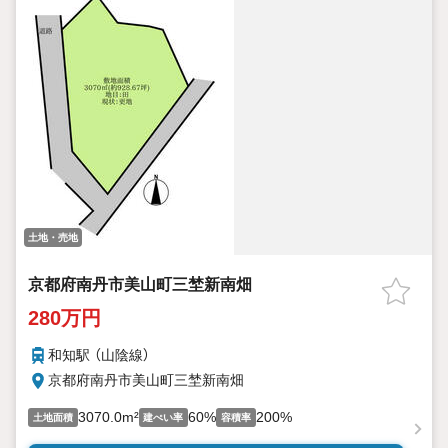
土地・売地
京都府南丹市美山町三埜新南畑
280万円
和知駅 （山陰線）
京都府南丹市美山町三埜新南畑
3070.0m²
60%
200%
土地面積
建ぺい率
容積率