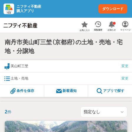
ニフティ不動産
ダウンロード
購入アプリ
お知らせ
閲覧履歴
マイページ
お気に入り
南丹市美山町三埜（京都府）の土地・売地・宅
地・分譲地
美山町三埜
変更
土地・売地
変更
条件を保存
新着通知
アプリで探す
2
件