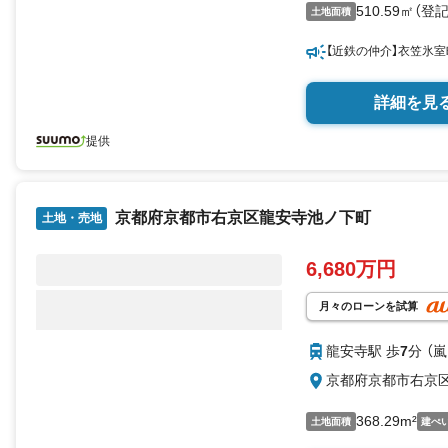
510.59㎡（登記
土地面積
【近鉄の仲介】衣笠氷
詳細を見
提供
京都府京都市右京区龍安寺池ノ下町
土地・売地
6,680万円
月々のローンを試算
龍安寺駅 歩
7
分 （
京都府京都市右京
368.29m²
土地面積
建ぺ