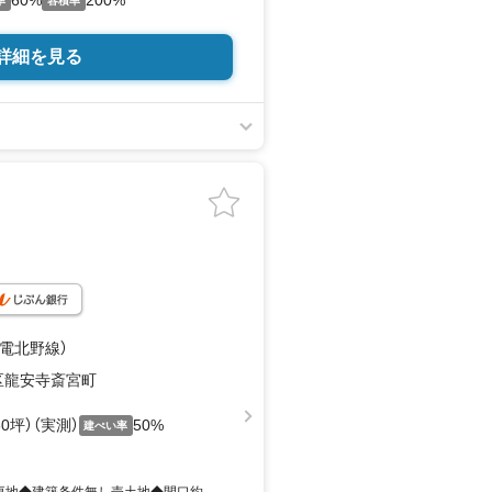
60%
200%
率
容積率
詳細を見る
嵐電北野線）
区龍安寺斎宮町
.80坪）（実測）
50%
建ぺい率