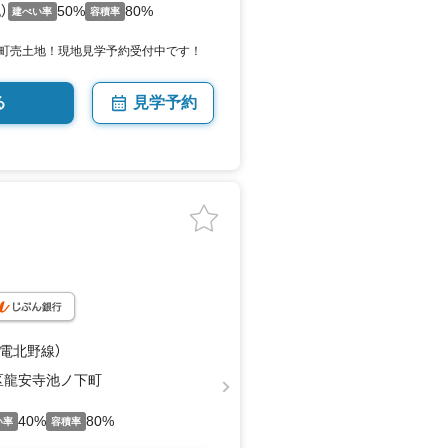
）
50%
80%
建ぺい率
容積率
室町売土地！現地見学予約受付中です！
る
見学予約
嵐電北野線）
区龍安寺池ノ下町
40%
80%
い率
容積率