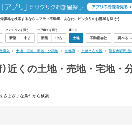
・分譲地を検索するならニフティ不動産。あなたにピッタリのお部屋を探そう！
マンションを買う
一戸建てを買う
建てる
新築
中古
新築
中古
土地
不動産会社
調べる
産購入
土地・売地・宅地・分譲地
京都府
京都市右京区
龍安寺駅周辺
府）近くの土地・売地・宅地・
をさまざまな条件から検索