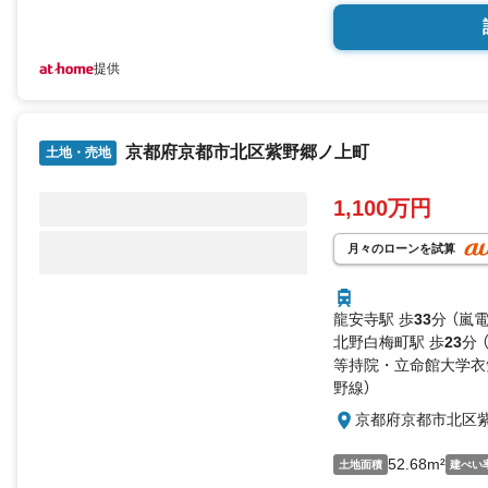
提供
京都府京都市北区紫野郷ノ上町
土地・売地
1,100万円
月々のローンを試算
龍安寺駅 歩
33
分 （嵐
北野白梅町駅 歩
23
分 
等持院・立命館大学衣
野線）
京都府京都市北区
52.68m²
土地面積
建ぺい