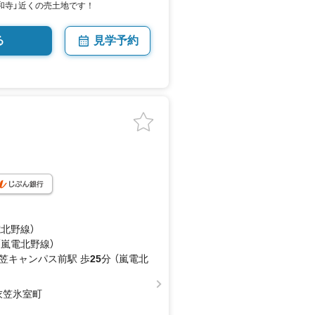
仁和寺」近くの売土地です！
る
見学予約
電北野線）
（嵐電北野線）
笠キャンパス前駅 歩
25
分 （嵐電北
衣笠氷室町