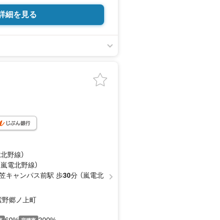
詳細を見る
電北野線）
（嵐電北野線）
笠キャンパス前駅 歩
30
分 （嵐電北
紫野郷ノ上町