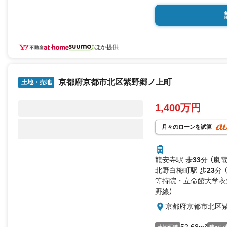
ほか提供
京都府京都市北区紫野郷ノ上町
土地・売地
1,400万円
月々のローンを試算
龍安寺駅 歩
33
分 （嵐
北野白梅町駅 歩
23
分 
等持院・立命館大学衣
野線）
京都府京都市北区