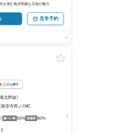
寺を望む風光明媚な立地が魅力
る
見学予約
嵐電北野線）
区龍安寺西ノ川町
）
50%
80%
建ぺい率
容積率
】