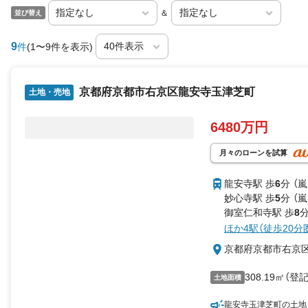
＆
並び替え
9
件
(1〜9件を表示)
京都府京都市右京区龍安寺玉津芝町
土地・売地
6480万円
月々のローンを試算
龍安寺駅 歩
6
分 （
妙心寺駅 歩
5
分 （
御室仁和寺駅 歩
8
分
ほか4駅（徒歩20分
京都府京都市右京
308.19㎡（登記
土地面積
龍安寺玉津芝町の土地