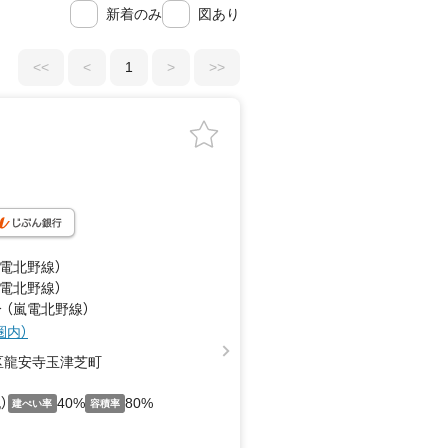
新着のみ
図あり
<<
<
1
>
>>
嵐電北野線）
嵐電北野線）
 （嵐電北野線）
圏内）
区龍安寺玉津芝町
）
40%
80%
建ぺい率
容積率