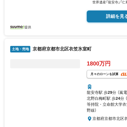
世界遺産「龍安寺」「
詳細を見
提供
京都府京都市北区衣笠氷室町
土地・売地
1800万円
月々のローンを試算
龍安寺駅 歩
29
分 （嵐
北野白梅町駅 歩
24
分 
等持院・立命館大学衣
野線）
京都府京都市北区