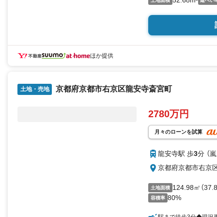
52.68m²
土地面積
建ぺい
ほか提供
京都府京都市右京区龍安寺斎宮町
土地・売地
2780万円
月々のローンを試算
龍安寺駅 歩
3
分 （
京都府京都市右京
124.98㎡（37
土地面積
80%
容積率