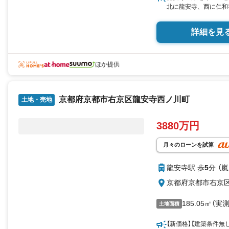
北に龍安寺、西に仁和
詳細を見
ほか提供
京都府京都市右京区龍安寺西ノ川町
土地・売地
3880万円
月々のローンを試算
龍安寺駅 歩
5
分 （
京都府京都市右京
185.05㎡（実測
土地面積
【新価格】【建築条件無し