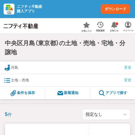
ニフティ不動産
ダウンロード
購入アプリ
お知らせ
閲覧履歴
マイページ
お気に入り
中央区月島（東京都）の土地・売地・宅地・分
譲地
月島
変更
土地・売地
変更
条件を保存
新着通知
アプリで探す
5
件