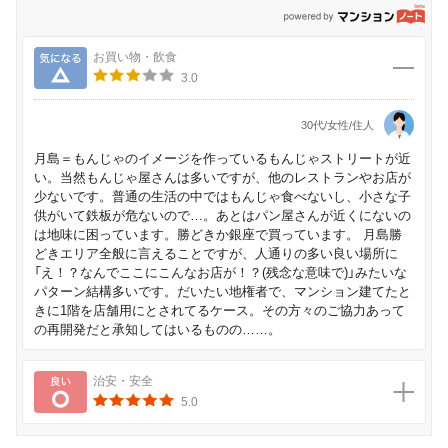
p
気になる
お買い物・飲食
3.0
30代/女性/住人
月島＝もんじゃのイメージを作っているもんじゃストリートが近
い。当然もんじゃ屋さんは多いですが、他のレストランやお店が
少ないです。普通の生活の中ではもんじゃ食べないし、小さな子
供がいて鉄板が危ないので…。あとはパン屋さんが近くにないの
は地味に困っています。勝どきか銀座で買っています。 月島勝
どきエリア全般に言えることですが、人通りの多い良い場所に
「え！？なんでここにこんなお店が！？(残念な意味で)」みたいな
パターン結構多いです。だいたい地権者で、マンション建てたと
きに1階を店舗用にとされてるケース。その方々のご協力あって
の再開発だと承知してはいるものの……。
良い
治安・安全
5.0