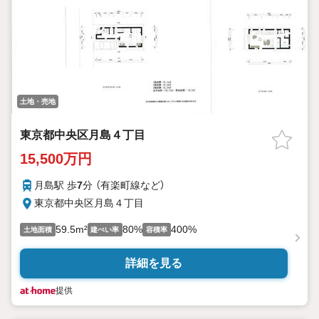
土地・売地
東京都中央区月島４丁目
15,500万円
月島駅 歩
7
分 （有楽町線
など
）
東京都中央区月島４丁目
59.5m²
80%
400%
土地面積
建ぺい率
容積率
詳細を見る
提供