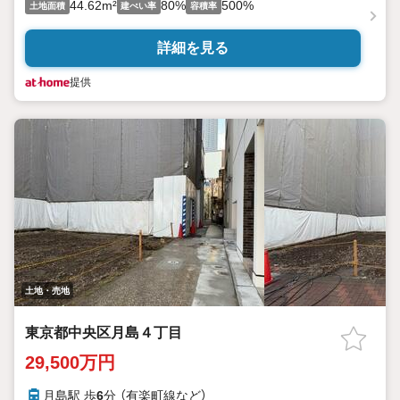
44.62m²
80%
500%
土地面積
建ぺい率
容積率
詳細を見る
提供
土地・売地
東京都中央区月島４丁目
29,500万円
月島駅 歩
6
分 （有楽町線
など
）