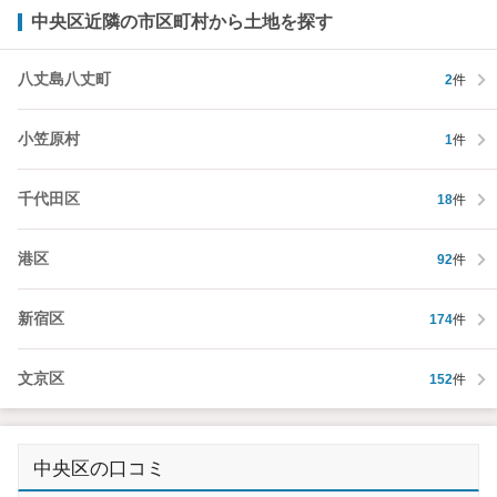
中央区近隣の市区町村から土地を探す
八丈島八丈町
2
件
小笠原村
1
件
千代田区
18
件
港区
92
件
新宿区
174
件
文京区
152
件
中央区の口コミ