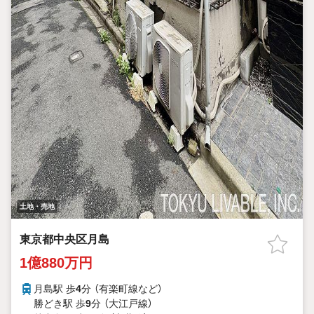
土地・売地
東京都中央区月島
1億880万円
月島駅 歩
4
分 （有楽町線
など
）
勝どき駅 歩
9
分 （大江戸線）