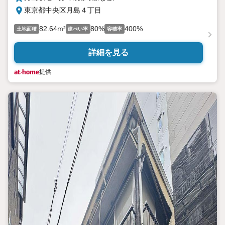
東京都中央区月島４丁目
82.64m²
80%
400%
土地面積
建ぺい率
容積率
詳細を見る
提供