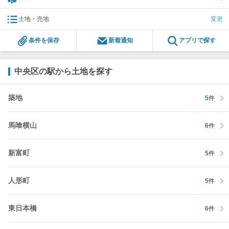
土地・売地
変更
条件を保存
新着通知
アプリで探す
中央区の駅から土地を探す
築地
5
件
馬喰横山
6
件
新富町
5
件
人形町
5
件
東日本橋
6
件