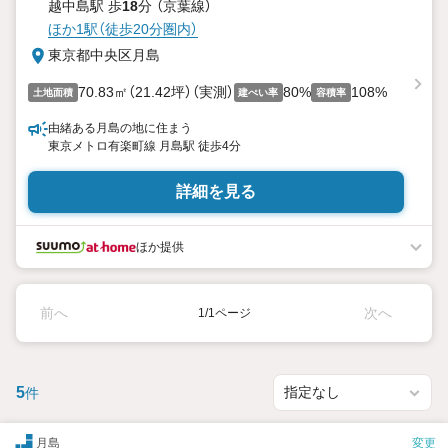
越中島駅 歩
18
分 （京葉線）
ほか1駅（徒歩20分圏内）
東京都中央区月島
70.83㎡（21.42坪）（実測）
80%
108%
土地面積
建ぺい率
容積率
由緒ある月島の地に住まう
東京メトロ有楽町線 月島駅 徒歩4分
詳細を見る
ほか提供
前へ
次へ
1/1ページ
5
件
月島
変更