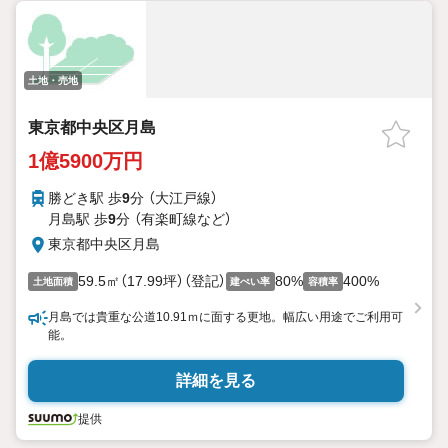
土地・売地
東京都中央区月島
1億5900万円
勝どき駅 歩
9
分 （大江戸線）
月島駅 歩
9
分 （有楽町線
など
）
東京都中央区月島
59.5㎡（17.99坪）（登記）
80%
400%
土地面積
建ぺい率
容積率
月島では貴重な公道10.91ｍに面する更地。幅広い用途でご利用可
能。
詳細を見る
提供