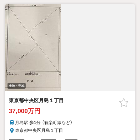
土地・売地
東京都中央区月島１丁目
37,000万円
月島駅 歩
1
分 （有楽町線
など
）
東京都中央区月島１丁目