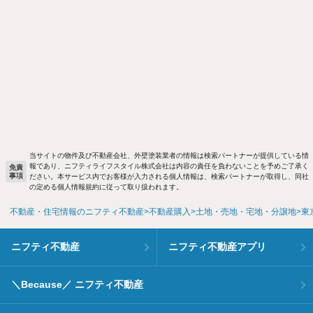
当サイトの物件及び不動産会社、外壁塗装業者の情報は検索パートナーが提供している情
報であり、ニフティライフスタイル株式会社は内容の責任を負わないことを予めご了承く
免責
事項
ださい。本サービス内でお客様が入力される個人情報は、検索パートナーが取得し、同社
の定める個人情報規約に従って取り扱われます。
不動産・住宅情報のニフティ不動産
不動産購入
土地・売地・宅地・分譲地
東
ニフティ不動産
ニフティ不動産アプリ
＼Because／ ニフティ不動産