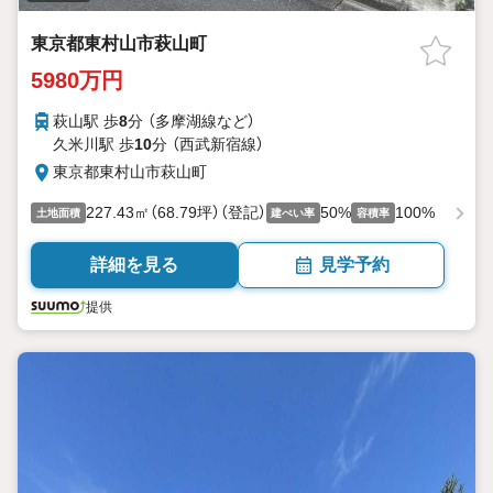
東京都東村山市萩山町
5980万円
萩山駅 歩
8
分 （多摩湖線
など
）
久米川駅 歩
10
分 （西武新宿線）
東京都東村山市萩山町
227.43㎡（68.79坪）（登記）
50%
100%
土地面積
建ぺい率
容積率
詳細を見る
見学予約
提供