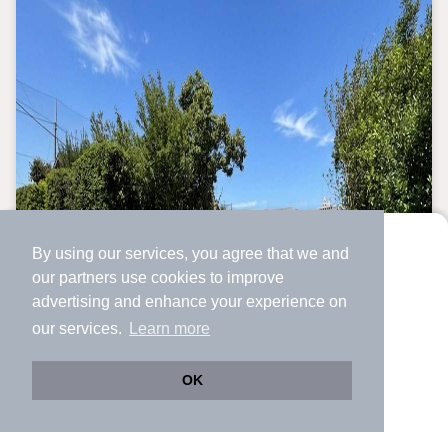
By using our services, you agree that we and
より使いやすくなった
our
partners
use cookies to improve
アプリで物件探ししませんか？
advertising and enhance your experience on
✔️
サクサク動く地図で物件検索
our services.
Learn more
✔️
新着物件・価格変動をすぐに通知
✔️
会員登録なし
OK
Web版をこのまま使う
購入アプリを開く
路線・駅を変更
詳細条件を変更