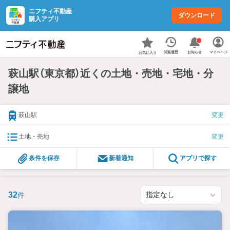
ニフティ不動産
ダウンロード
購入アプリ
お知らせ
閲覧履歴
マイページ
お気に入り
萩山駅（東京都）近くの土地・売地・宅地・分
譲地
萩山駅
変更
土地・売地
変更
条件を保存
新着通知
アプリで探す
32
件