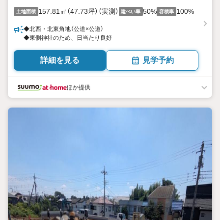
157.81㎡（47.73坪）（実測）
50%
100%
土地面積
建ぺい率
容積率
◆北西・北東角地（公道×公道）
◆東側神社のため、日当たり良好
詳細を見る
見学予約
ほか提供