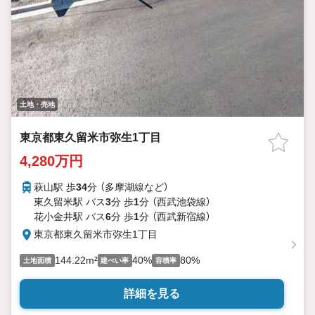
土地・売地
東京都東久留米市弥生1丁目
4,280万円
萩山駅 歩
34
分 （多摩湖線
など
）
東久留米駅 バス
3
分 歩
1
分 （西武池袋線）
花小金井駅 バス
6
分 歩
1
分 （西武新宿線）
東京都東久留米市弥生1丁目
144.22m²
40%
80%
土地面積
建ぺい率
容積率
詳細を見る