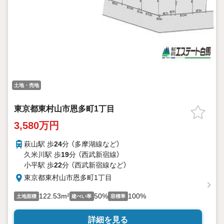
土地・売地
東京都東村山市恩多町1丁目
3,580万円
萩山駅 歩
24
分 （多摩湖線
など
）
久米川駅 歩
19
分 （西武新宿線）
小平駅 歩
22
分 （西武新宿線
など
）
東京都東村山市恩多町1丁目
122.53m²
50%
100%
土地面積
建ぺい率
容積率
詳細を見る