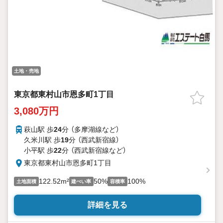
土地・売地
東京都東村山市恩多町1丁目
3,080万円
萩山駅 歩
24
分 （多摩湖線
など
）
久米川駅 歩
19
分 （西武新宿線）
小平駅 歩
22
分 （西武新宿線
など
）
東京都東村山市恩多町1丁目
122.52m²
50%
100%
土地面積
建ぺい率
容積率
詳細を見る