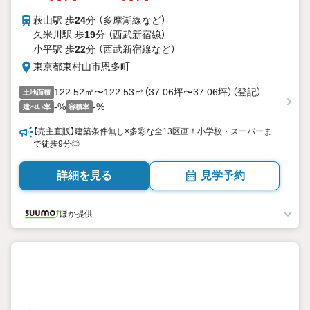
萩山駅 歩
24
分 （多摩湖線
など
）
久米川駅 歩
19
分 （西武新宿線）
小平駅 歩
22
分 （西武新宿線
など
）
東京都東村山市恩多町
122.52㎡〜122.53㎡（37.06坪〜37.06坪）（登記）
土地面積
-%
-%
建ぺい率
容積率
【売主直販】建築条件無し×多彩な全13区画！小学校・スーパーま
で徒歩9分◎
詳細を見る
見学予約
ほか提供