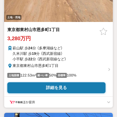
土地・売地
東京都東村山市恩多町1丁目
3,280万円
萩山駅 歩
24
分 （多摩湖線
など
）
久米川駅 歩
19
分 （西武新宿線）
小平駅 歩
22
分 （西武新宿線
など
）
東京都東村山市恩多町1丁目
122.53m²
50%
100%
土地面積
建ぺい率
容積率
詳細を見る
ほか提供