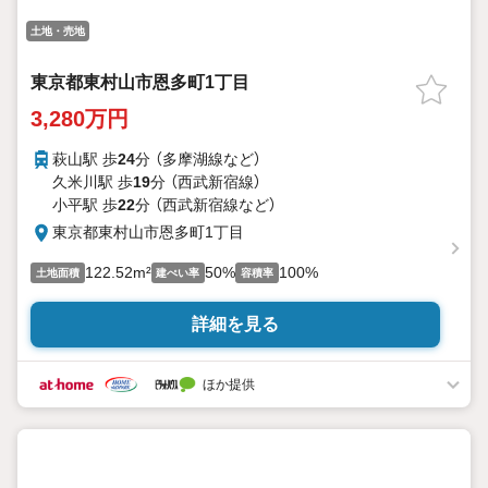
土地・売地
東京都東村山市恩多町1丁目
3,280万円
萩山駅 歩
24
分 （多摩湖線
など
）
久米川駅 歩
19
分 （西武新宿線）
小平駅 歩
22
分 （西武新宿線
など
）
東京都東村山市恩多町1丁目
122.52m²
50%
100%
土地面積
建ぺい率
容積率
詳細を見る
ほか提供