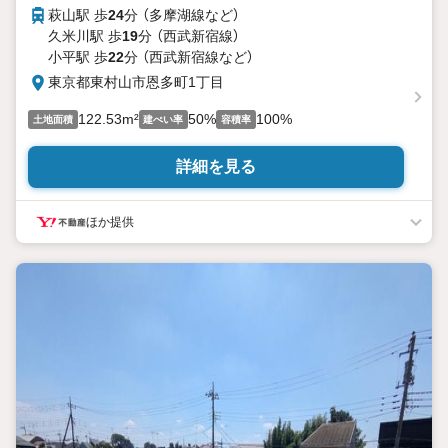
萩山駅 歩
24
分 （多摩湖線
など
）
久米川駅 歩
19
分 （西武新宿線）
小平駅 歩
22
分 （西武新宿線
など
）
東京都東村山市恩多町1丁目
122.53m²
50%
100%
土地面積
建ぺい率
容積率
詳細を見る
ほか提供