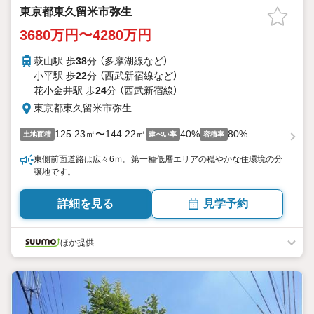
東京都東久留米市弥生
3680万円〜4280万円
萩山駅 歩
38
分 （多摩湖線
など
）
小平駅 歩
22
分 （西武新宿線
など
）
花小金井駅 歩
24
分 （西武新宿線）
東京都東久留米市弥生
125.23㎡〜144.22㎡
40%
80%
土地面積
建ぺい率
容積率
東側前面道路は広々6ｍ。第一種低層エリアの穏やかな住環境の分
譲地です。
詳細を見る
見学予約
ほか提供