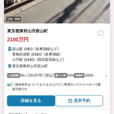
土地・売地
東京都東村山市萩山町
2100万円
萩山駅 歩
6
分 （多摩湖線
など
）
青梅街道駅 歩
12
分 （多摩湖線）
小平駅 歩
14
分 （西武新宿線
など
）
東京都東村山市萩山町
69㎡（20.87坪）（登記）
50%
100%
土地面積
建ぺい率
容積率
〇建築条件はついておりませんのでご希望のハウスメーカーで建
築可能です
詳細を見る
見学予約