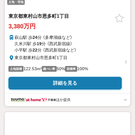
土地・売地
東京都東村山市恩多町1丁目
3,380万円
萩山駅 歩
24
分 （多摩湖線
など
）
久米川駅 歩
19
分 （西武新宿線）
小平駅 歩
22
分 （西武新宿線
など
）
東京都東村山市恩多町1丁目
122.53m²
50%
100%
土地面積
建ぺい率
容積率
詳細を見る
ほか提供