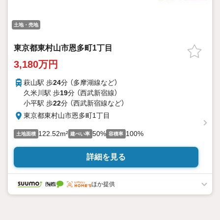
土地・売地
東京都東村山市恩多町1丁目
3,180万円
萩山駅 歩
24
分 （多摩湖線
など
）
久米川駅 歩
19
分 （西武新宿線）
小平駅 歩
22
分 （西武新宿線
など
）
東京都東村山市恩多町1丁目
122.52m²
50%
100%
土地面積
建ぺい率
容積率
詳細を見る
ほか提供