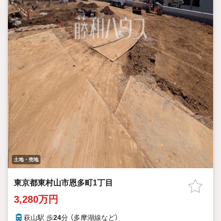
土地・売地
東京都東村山市恩多町1丁目
3,280万円
萩山駅 歩
24
分 （多摩湖線
など
）