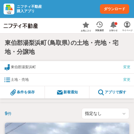
ニフティ不動産
ダウンロード
購入アプリ
お知らせ
閲覧履歴
マイページ
お気に入り
東伯郡湯梨浜町（鳥取県）の土地・売地・宅
地・分譲地
東伯郡湯梨浜町
変更
土地・売地
変更
条件を保存
新着通知
アプリで探す
9
件