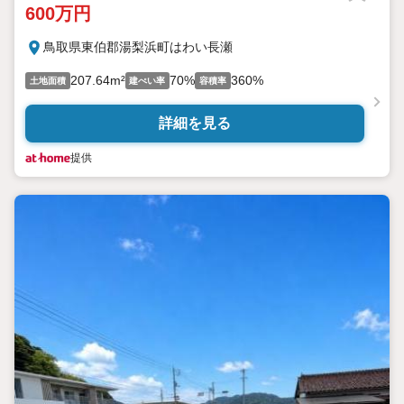
600万円
鳥取県東伯郡湯梨浜町はわい長瀬
207.64m²
70%
360%
土地面積
建ぺい率
容積率
詳細を見る
提供