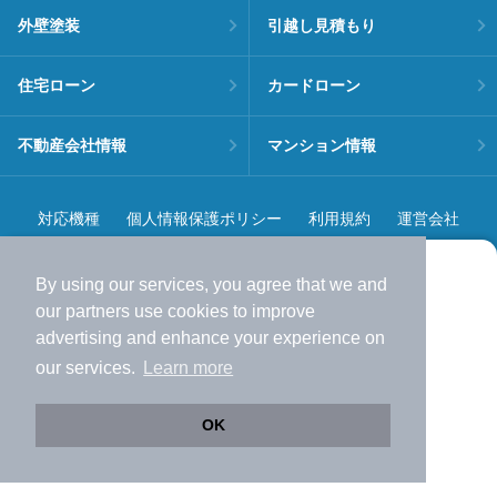
外壁塗装
引越し見積もり
住宅ローン
カードローン
不動産会社情報
マンション情報
対応機種
個人情報保護ポリシー
利用規約
運営会社
ヘルプ・お問い合わせ
採用情報
By using our services, you agree that we and
より使いやすくなった
our
partners
use cookies to improve
アプリで物件探ししませんか？
advertising and enhance your experience on
✔️
サクサク動く地図で物件検索
our services.
Learn more
✔️
新着物件・価格変動をすぐに通知
©NIFTY Lifestyle Co., Ltd.
✔️
会員登録なし
OK
Web版をこのまま使う
購入アプリを開く
市区町村を変更
詳細条件を変更