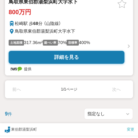
鳥取県東伯郡湯梨浜町大字水下
800万円
松崎駅 歩
68
分 （山陰線）
鳥取県東伯郡湯梨浜町大字水下
317.36m²
70%
400%
土地面積
建ぺい率
容積率
詳細を見る
提供
前へ
次へ
1/1ページ
9
件
東伯郡湯梨浜町
変更