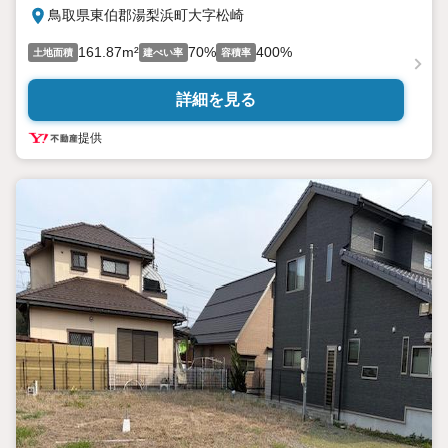
鳥取県東伯郡湯梨浜町大字松崎
161.87m²
70%
400%
土地面積
建ぺい率
容積率
詳細を見る
提供