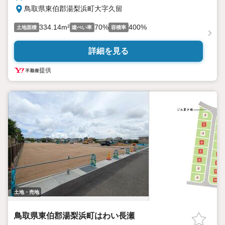
鳥取県東伯郡湯梨浜町大字久留
334.14m²
70%
400%
土地面積
建ぺい率
容積率
詳細を見る
提供
土地・売地
鳥取県東伯郡湯梨浜町はわい長瀬