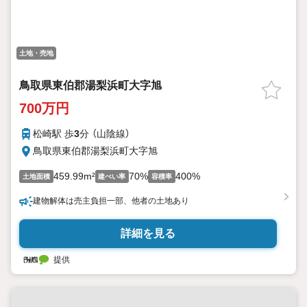
土地・売地
鳥取県東伯郡湯梨浜町大字旭
700万円
松崎駅 歩
3
分 （山陰線）
鳥取県東伯郡湯梨浜町大字旭
459.99m²
70%
400%
土地面積
建ぺい率
容積率
建物解体は売主負担一部、他者の土地あり
詳細を見る
提供