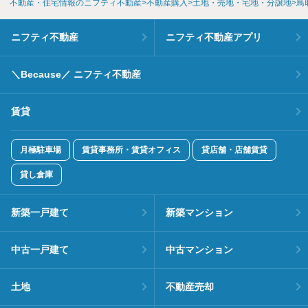
不動産・住宅情報のニフティ不動産
不動産購入
土地・売地・宅地・分譲地
鳥
ニフティ不動産
ニフティ不動産アプリ
＼Because／ ニフティ不動産
賃貸
月極駐車場
賃貸事務所・賃貸オフィス
貸店舗・店舗賃貸
貸し倉庫
新築一戸建て
新築マンション
中古一戸建て
中古マンション
土地
不動産売却