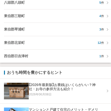
八頭郡八頭町
5
件
東伯郡三朝町
4
件
東伯郡琴浦町
3
件
東伯郡北栄町
12
件
西伯郡日吉津村
1
件
おうち時間を豊かにするヒント
【2026年最新版】お賽銭はいくらがいい？神
社・お寺の参拝方法も紹介！
2026年06月08日
マンションと戸建て住宅のメリット・デメリ