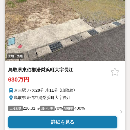
土地・売地
鳥取県東伯郡湯梨浜町大字長江
630万円
倉吉駅 バス
20
分 歩
11
分 （山陰線）
鳥取県東伯郡湯梨浜町大字長江
220.31m²
70%
400%
土地面積
建ぺい率
容積率
詳細を見る