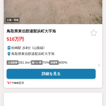
土地・売地
鳥取県東伯郡湯梨浜町大字旭
510万円
松崎駅 歩
3
分 （山陰線）
鳥取県東伯郡湯梨浜町大字旭
281.0m²
70%
400%
土地面積
建ぺい率
容積率
詳細を見る
提供