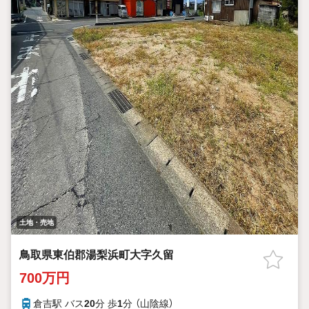
土地・売地
鳥取県東伯郡湯梨浜町大字久留
700万円
倉吉駅 バス
20
分 歩
1
分 （山陰線）