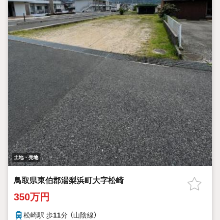
土地・売地
鳥取県東伯郡湯梨浜町大字松崎
350万円
松崎駅 歩
11
分 （山陰線）