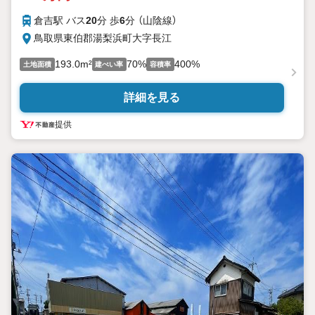
倉吉駅 バス
20
分 歩
6
分 （山陰線）
鳥取県東伯郡湯梨浜町大字長江
193.0m²
70%
400%
土地面積
建ぺい率
容積率
詳細を見る
提供