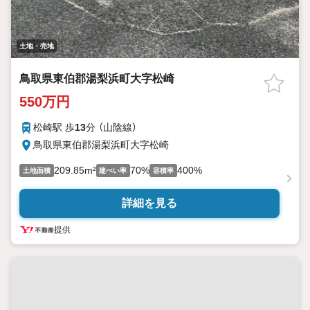
土地・売地
鳥取県東伯郡湯梨浜町大字松崎
550万円
松崎駅 歩
13
分 （山陰線）
鳥取県東伯郡湯梨浜町大字松崎
209.85m²
70%
400%
土地面積
建ぺい率
容積率
詳細を見る
提供