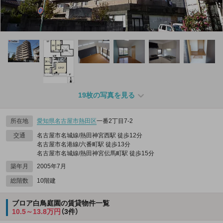
19枚の写真を見る
所在地
愛知県
名古屋市熱田区
一番2丁目7-2
交通
名古屋市名城線/熱田神宮西駅 徒歩12分
名古屋市名港線/六番町駅 徒歩13分
名古屋市名城線/熱田神宮伝馬町駅 徒歩15分
築年月
2005年7月
総階数
10階建
ブロア白鳥庭園の賃貸物件一覧
10.5～13.8万円
（3件）