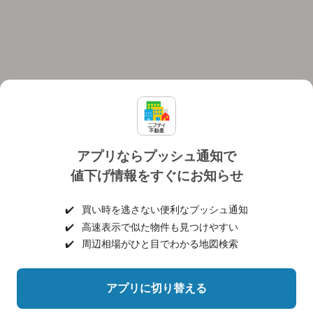
アプリならプッシュ通知で
値下げ情報をすぐにお知らせ
対応機種
個人情報保護ポリシー
利用規約
運営会社
✔️
買い時を逃さない便利なプッシュ通知
ヘルプ・お問い合わせ
採用情報
✔️
高速表示で似た物件も見つけやすい
✔️
周辺相場がひと目でわかる地図検索
アプリに切り替える
©NIFTY Lifestyle Co., Ltd.