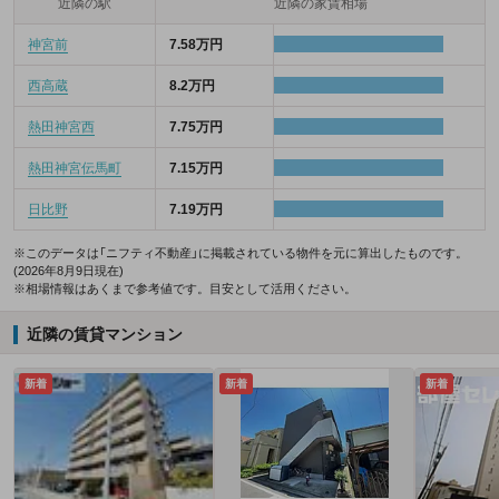
近隣の駅
近隣の家賃相場
神宮前
7.58万円
西高蔵
8.2万円
熱田神宮西
7.75万円
熱田神宮伝馬町
7.15万円
日比野
7.19万円
※このデータは「ニフティ不動産」に掲載されている物件を元に算出したものです。
(2026年8月9日現在)
※相場情報はあくまで参考値です。目安として活用ください。
近隣の賃貸マンション
新着
新着
新着