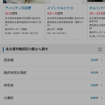
アメニティ日比野
メゾンドルミナス
オルソパ
12.9
4.6～5
13～13.6
万円
万円
名古屋市名港線/日比野駅 徒歩6分
名古屋市名港線/東海通駅 徒歩14分
名古屋市名城線
徒歩6分
愛知県名古屋市熱田区中出町2丁目
愛知県名古屋市熱田区南一番町17-
47
24
愛知県名古屋市
38
築34年5ヶ月 / 7階建
築12年 / 2階建
築8年5ヶ月 / 
3LDK～4LDK / 79.88～82.78㎡
1R～1K / 22.03㎡
2LDK / 73.70
名古屋市熱田区の駅から探す
西高蔵
324
件
熱田神宮伝馬町
433
件
神宮前
318
件
六番町
949
件