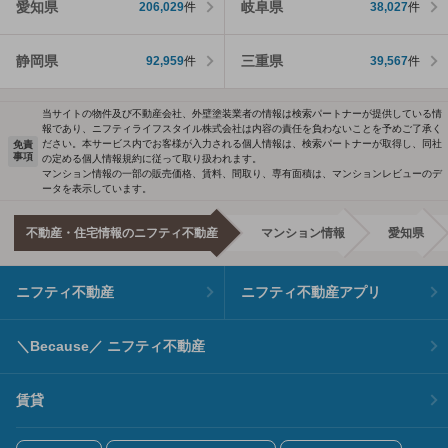
愛知県
岐阜県
206,029
件
38,027
件
静岡県
三重県
92,959
件
39,567
件
当サイトの物件及び不動産会社、外壁塗装業者の情報は検索パートナーが提供している情
報であり、ニフティライフスタイル株式会社は内容の責任を負わないことを予めご了承く
ださい。本サービス内でお客様が入力される個人情報は、検索パートナーが取得し、同社
免責
事項
の定める個人情報規約に従って取り扱われます。
マンション情報の一部の販売価格、賃料、間取り、専有面積は、マンションレビューのデ
ータを表示しています。
不動産・住宅情報のニフティ不動産
マンション情報
愛知県
ニフティ不動産
ニフティ不動産アプリ
＼Because／ ニフティ不動産
賃貸