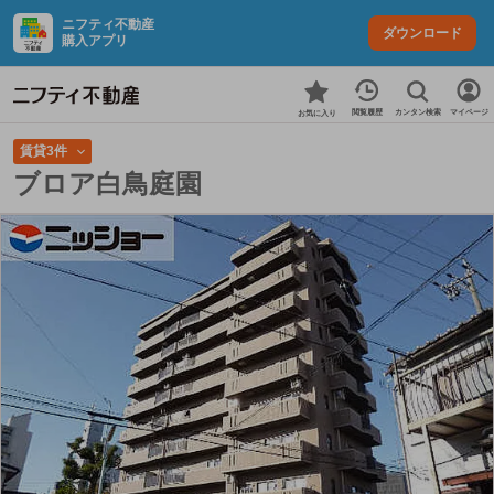
ニフティ不動産
ダウンロード
購入アプリ
カンタン検索
閲覧履歴
マイページ
お気に入り
賃貸3件
ブロア白鳥庭園