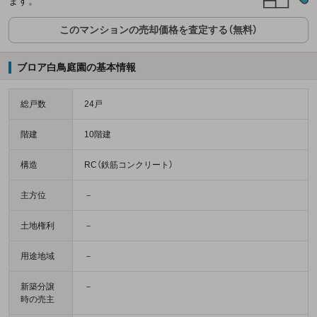
ます。
このマンションの売却価格を査定する（無料）
ブロア白鳥庭園の基本情報
総戸数
24戸
階建
10階建
構造
RC（鉄筋コンクリート）
主方位
－
土地権利
－
用途地域
－
新築分譲
－
時の売主