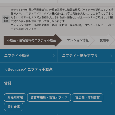
当サイトの物件及び不動産会社、外壁塗装業者の情報は検索パートナーが提供している情
報であり、ニフティライフスタイル株式会社は内容の責任を負わないことを予めご了承く
ださい。本サービス内でお客様が入力される個人情報は、検索パートナーが取得し、同社
免責
事項
の定める個人情報規約に従って取り扱われます。
マンション情報の一部の販売価格、賃料、間取り、専有面積は、マンションレビューのデ
ータを表示しています。
不動産・住宅情報のニフティ不動産
マンション情報
愛知県
ニフティ不動産
ニフティ不動産アプリ
＼Because／ ニフティ不動産
賃貸
月極駐車場
賃貸事務所・賃貸オフィス
貸店舗・店舗賃貸
貸し倉庫