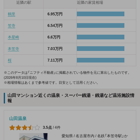
近隣の駅
近隣の家賃相場
鶴里
6.95万円
笠寺
6.54万円
本星崎
6.6万円
本笠寺
7.03万円
桜
7.11万円
※このデータは「ニフティ不動産」に掲載されている物件を元に算出したものです。
(2026年8月10日現在)
※相場情報はあくまで参考値です。目安として活用ください。
山田マンション近くの温泉・スーパー銭湯・銭湯など温浴施設情
報
山田温泉
3.5点
/
4件
愛知県 / 名古屋市内 / 名鉄「本笠寺駅」か