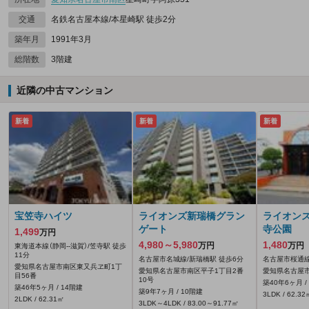
交通
名鉄名古屋本線/本星崎駅 徒歩2分
築年月
1991年3月
総階数
3階建
近隣の中古マンション
新着
新着
新着
宝笠寺ハイツ
ライオンズ新瑞橋グラン
ライオン
ゲート
寺公園
1,499
万円
4,980～5,980
1,480
万円
万円
東海道本線（静岡--滋賀）/笠寺駅 徒歩
11分
名古屋市名城線/新瑞橋駅 徒歩6分
名古屋市桜通線
愛知県名古屋市南区東又兵ヱ町1丁
愛知県名古屋市南区平子1丁目2番
愛知県名古屋市
目56番
10号
築40年6ヶ月 /
築46年5ヶ月 / 14階建
築9年7ヶ月 / 10階建
3LDK / 62.32
2LDK / 62.31㎡
3LDK～4LDK / 83.00～91.77㎡