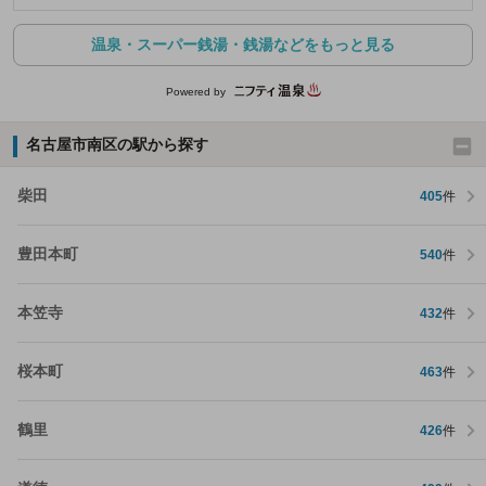
温泉・スーパー銭湯・銭湯などをもっと見る
Powered by
名古屋市南区の駅から探す
柴田
405
件
豊田本町
540
件
本笠寺
432
件
桜本町
463
件
鶴里
426
件