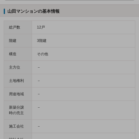
山田マンションの基本情報
総戸数
12戸
階建
3階建
構造
その他
主方位
－
土地権利
－
用途地域
－
新築分譲
－
時の売主
施工会社
－