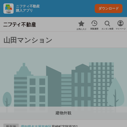
ニフティ不動産
ダウンロード
購入アプリ
カンタン検索
閲覧履歴
マイページ
お気に入り
山田マンション
建物外観
所在地
愛知県
名古屋市南区
星崎町字阿原351