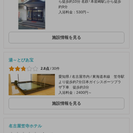
ら徒歩約10分 名鉄「本星崎駅」から徒歩
約9分
入浴料金：530円～
施設情報を見る
湯～とぴあ宝
2.8点
/
30件
愛知県 / 名古屋市内 / 東海道本線 笠寺駅
より徒歩約7分日本ガイシスポーツプラ
ザ下車 徒歩約3分
入浴料金：2400円～
施設情報を見る
名古屋笠寺ホテル