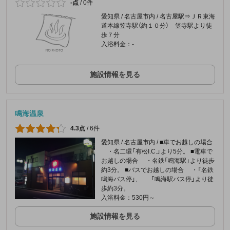
-点
/
0件
愛知県 / 名古屋市内 / 名古屋駅⇒ＪＲ東海
道本線笠寺駅（約１０分） 笠寺駅より徒
歩７分
入浴料金：-
施設情報を見る
鳴海温泉
4.3点
/
6件
愛知県 / 名古屋市内 / ■車でお越しの場合
・名二環「有松I.C.」より5分。 ■電車で
お越しの場合 ・名鉄「鳴海駅」より徒歩
約3分。 ■バスでお越しの場合 ・「名鉄
鳴海バス停」, 「鳴海駅バス停」より徒
歩約3分。
入浴料金：530円～
施設情報を見る