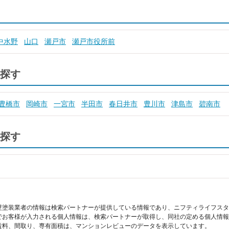
中水野
山口
瀬戸市
瀬戸市役所前
探す
豊橋市
岡崎市
一宮市
半田市
春日井市
豊川市
津島市
碧南市
探す
壁塗装業者の情報は検索パートナーが提供している情報であり、ニフティライフスタ
でお客様が入力される個人情報は、検索パートナーが取得し、同社の定める個人情報
賃料、間取り、専有面積は、マンションレビューのデータを表示しています。