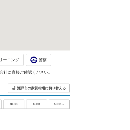
リーニング
警察
会社に直接ご確認ください。
瀬戸市の家賃相場に切り替える
5LDK～
3LDK
4LDK