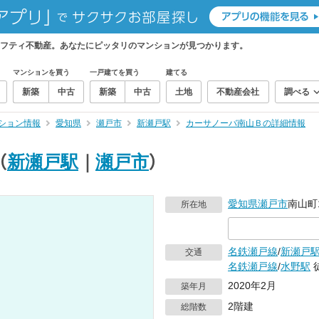
フティ不動産。あなたにピッタリのマンションが見つかります。
マンションを買う
一戸建てを買う
建てる
新築
中古
新築
中古
土地
不動産会社
調べる
ション情報
愛知県
瀬戸市
新瀬戸駅
カーサノーバ南山Ｂの詳細情報
（
新瀬戸駅
｜
瀬戸市
）
愛知県
瀬戸市
南山町1
所在地
名鉄瀬戸線
/
新瀬戸
交通
名鉄瀬戸線
/
水野駅
2020年2月
築年月
2階建
総階数