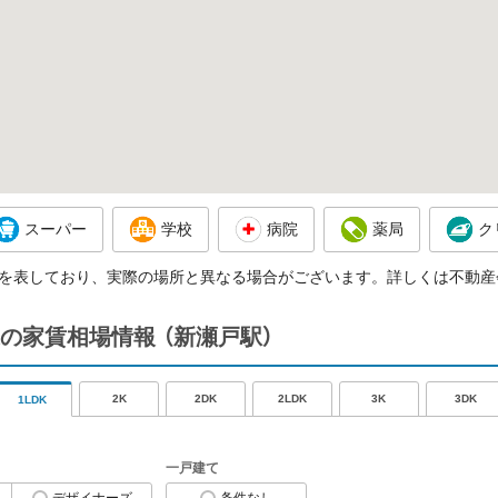
スーパー
学校
病院
薬局
ク
を表しており、実際の場所と異なる場合がございます。詳しくは不動産
の家賃相場情報
（新瀬戸駅）
2K
2DK
2LDK
3K
3DK
1LDK
一戸建て
デザイナーズ
条件なし