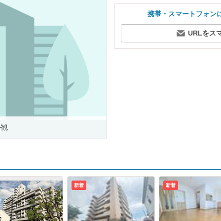
携帯・スマートフォン
URLをス
外観
新着
新着