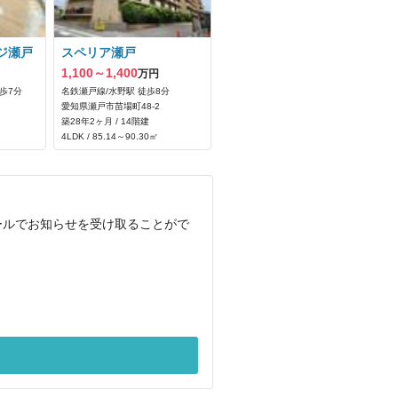
ジ瀬戸
スペリア瀬戸
1,100～1,400
万円
歩7分
名鉄瀬戸線/水野駅 徒歩8分
愛知県瀬戸市苗場町48‐2
築28年2ヶ月 / 14階建
4LDK / 85.14～90.30㎡
ールでお知らせを受け取ることがで