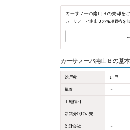
カーサノーバ南山Ｂの売却を
カーサノーバ南山Ｂの売却価格を
カーサノーバ南山Ｂの基本
総戸数
14戸
構造
－
土地権利
－
新築分譲時の売主
－
設計会社
－