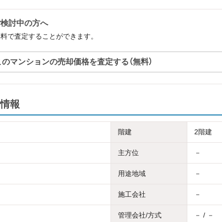
ご検討中の方へ
無料で査定することができます。
このマンションの売却価格を査定する（無料）
情報
階建
2階建
主方位
－
用途地域
－
施工会社
－
管理会社/方式
－ / －