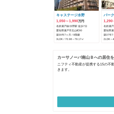
キャステージ水野
パー
1,050～1,990
1,290
万円
名鉄瀬戸線/水野駅 徒歩7分
名鉄瀬戸
愛知県瀬戸市北山町80
愛知県瀬
築30年7ヶ月 / 9階建
築37年7
3LDK / 70.98～79.17㎡
2LDK～4
カーサノーバ南山Ｂへの居住
ニフティ不動産が提携する15の不
きます。