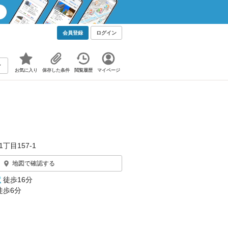
会員登録
ログイン
お気に入り
保存した条件
閲覧履歴
マイページ
丁目157‐1
地図で確認する
駅
徒歩16分
徒歩6分