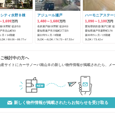
クシティ水野Ｂ棟
アジュール瀬戸
ハーモニアステー
～1,699
1,480～1,680
1,090～1,100
万円
万円
万円
線/水野駅 徒歩5分
名鉄瀬戸線/水野駅 徒歩8分
愛知環状鉄道/瀬戸口駅 徒
戸市北山町93
愛知県瀬戸市川端町2丁目5
愛知県瀬戸市菱野町176
ヶ月 / 14階建
築22年5ヶ月 / 8階建
築30年5ヶ月 / 15階建
LDK / 69.06～89.77㎡
3LDK～4LDK / 74.73～87.53㎡
3LDK / 73.42㎡
をご検討中の方へ
動産サイトにカーサノーバ南山Ｂの新しい物件情報が掲載されたら、メ
新しく物件情報が掲載されたらお知らせを受け取る